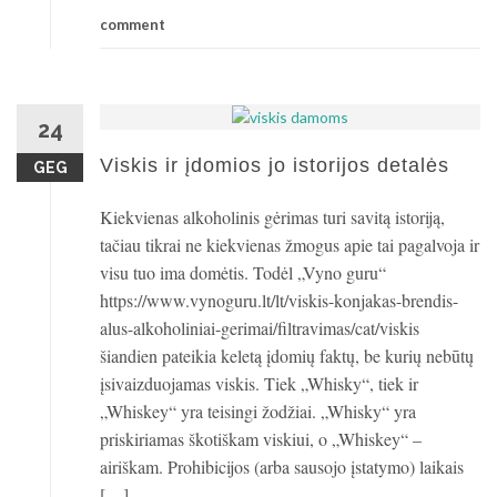
comment
24
Viskis ir įdomios jo istorijos detalės
GEG
Kiekvienas alkoholinis gėrimas turi savitą istoriją,
tačiau tikrai ne kiekvienas žmogus apie tai pagalvoja ir
visu tuo ima domėtis. Todėl „Vyno guru“
https://www.vynoguru.lt/lt/viskis-konjakas-brendis-
alus-alkoholiniai-gerimai/filtravimas/cat/viskis
šiandien pateikia keletą įdomių faktų, be kurių nebūtų
įsivaizduojamas viskis. Tiek „Whisky“, tiek ir
„Whiskey“ yra teisingi žodžiai. „Whisky“ yra
priskiriamas škotiškam viskiui, o „Whiskey“ –
airiškam. Prohibicijos (arba sausojo įstatymo) laikais
[…]