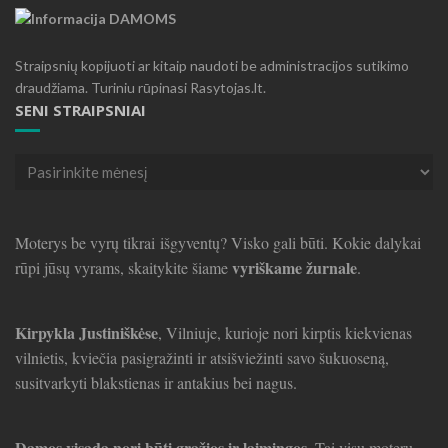
Straipsnių kopijuoti ar kitaip naudoti be administracijos sutikimo
draudžiama. Turiniu rūpinasi Rasytojas.lt.
SENI STRAIPSNIAI
Seni
straipsniai
Moterys be vyrų tikrai išgyventų? Visko gali būti. Kokie dalykai
vyriškame žurnale
rūpi jūsų vyrams, skaitykite šiame
.
Kirpykla Justiniškėse
, Vilniuje, kurioje nori kirptis kiekvienas
vilnietis, kviečia pasigražinti ir atsišviežinti savo šukuoseną,
susitvarkyti blakstienas ir antakius bei nagus.
Damos visada nori būti gražios ir laimingos.
Tai visų moterų