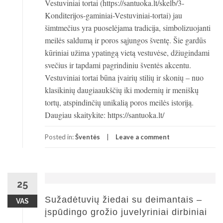
Vestuviniai tortai (https://santuoka.lt/skelb/3-
Konditerijos-gaminiai-Vestuviniai-tortai) jau
šimtmečius yra puoselėjama tradicija, simbolizuojanti
meilės saldumą ir poros sąjungos šventę. Šie gardūs
kūriniai užima ypatingą vietą vestuvėse, džiugindami
svečius ir tapdami pagrindiniu šventės akcentu.
Vestuviniai tortai būna įvairių stilių ir skonių – nuo
klasikinių daugiaaukščių iki modernių ir meniškų
tortų, atspindinčių unikalią poros meilės istoriją.
Daugiau skaitykite: https://santuoka.lt/
Posted in:
Šventės
Leave a comment
25
Sužadėtuvių žiedai su deimantais –
VAS
įspūdingo grožio juvelyriniai dirbiniai