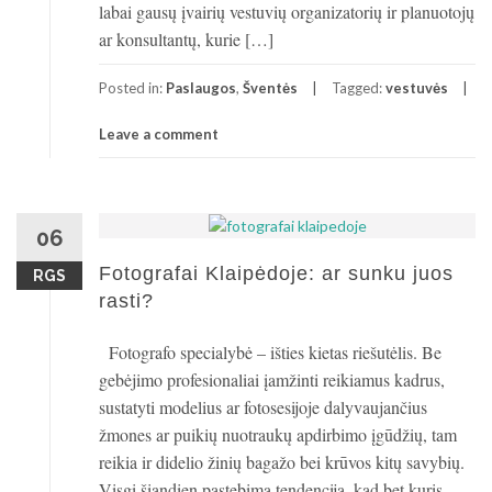
labai gausų įvairių vestuvių organizatorių ir planuotojų
ar konsultantų, kurie […]
Posted in:
Paslaugos
,
Šventės
Tagged:
vestuvės
Leave a comment
06
Fotografai Klaipėdoje: ar sunku juos
RGS
rasti?
Fotografo specialybė – išties kietas riešutėlis. Be
gebėjimo profesionaliai įamžinti reikiamus kadrus,
sustatyti modelius ar fotosesijoje dalyvaujančius
žmones ar puikių nuotraukų apdirbimo įgūdžių, tam
reikia ir didelio žinių bagažo bei krūvos kitų savybių.
Visgi šiandien pastebima tendencija, kad bet kuris