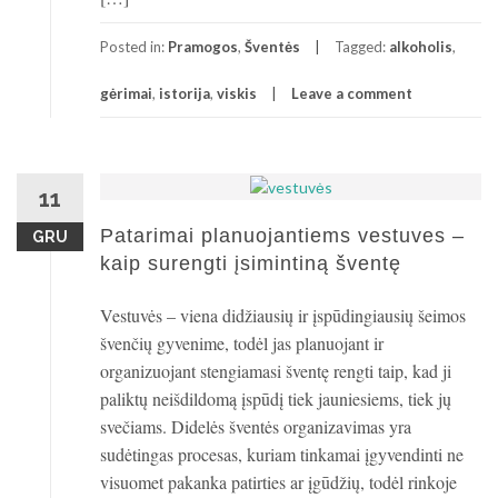
Posted in:
Pramogos
,
Šventės
Tagged:
alkoholis
,
gėrimai
,
istorija
,
viskis
Leave a comment
11
Patarimai planuojantiems vestuves –
GRU
kaip surengti įsimintiną šventę
Vestuvės – viena didžiausių ir įspūdingiausių šeimos
švenčių gyvenime, todėl jas planuojant ir
organizuojant stengiamasi šventę rengti taip, kad ji
paliktų neišdildomą įspūdį tiek jauniesiems, tiek jų
svečiams. Didelės šventės organizavimas yra
sudėtingas procesas, kuriam tinkamai įgyvendinti ne
visuomet pakanka patirties ar įgūdžių, todėl rinkoje