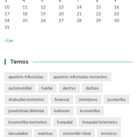
3
4
5
6
7
8
9
10
11
12
13
14
15
16
17
18
19
20
21
22
23
24
25
26
27
28
29
30
31
« Lie
Temos
apatinis trikotažas
apatinis trikotažas moterims
automobiliai
baldai
dantys
darbas
drabužiai moterims
finansai
interjeras
juvelyrika
juvelyriniai dirbiniai
kelionės
kosmetika
kosmetika moterims
kvepalai
kvepalai internetu
laisvalaikis
maistas
moteriški rūbai
moterys