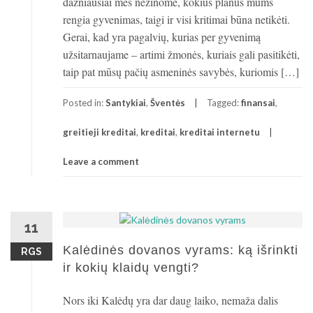
dažniausiai mes nežinome, kokius planus mums
rengia gyvenimas, taigi ir visi kritimai būna netikėti.
Gerai, kad yra pagalvių, kurias per gyvenimą
užsitarnaujame – artimi žmonės, kuriais gali pasitikėti,
taip pat mūsų pačių asmeninės savybės, kuriomis […]
Posted in:
Santykiai
,
Šventės
Tagged:
finansai
,
greitieji kreditai
,
kreditai
,
kreditai internetu
Leave a comment
11
Kalėdinės dovanos vyrams: ką išrinkti
RGS
ir kokių klaidų vengti?
Nors iki Kalėdų yra dar daug laiko, nemaža dalis