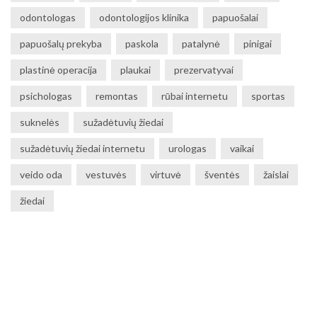
odontologas
odontologijos klinika
papuošalai
papuošalų prekyba
paskola
patalynė
pinigai
plastinė operacija
plaukai
prezervatyvai
psichologas
remontas
rūbai internetu
sportas
suknelės
sužadėtuvių žiedai
sužadėtuvių žiedai internetu
urologas
vaikai
veido oda
vestuvės
virtuvė
šventės
žaislai
žiedai