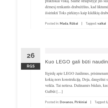
praktiškai viską. Šiame straipsnyje jūs suž
dėmesį renkantis drabužėlius, kad liktumėt
išsirinkti Toks pirkinys kaip kūdikių drab
Posted in:
Mada
,
Rūbai
Tagged:
vaikai
26
Kuo LEGO gali būti naudi
RGS
Išgirdę apie LEGO žaidimus, prisimename v
kokią nors konstrukciją. Deja, daugeliui 
veikla. Tai netiesa. Dalinamės būdais, ku
Galbūt […]
Posted in:
Dovanos
,
Pirkiniai
Tagged: