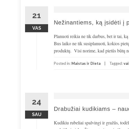
21
Nežinantiems, ką įsidėti į 
VAS
Planuoti reikia ne tik darbus, bet ir tai, 
Bus laiko ne tik susiplanuoti, kokios pietų
produktų. Visi norime, kad pietūs būtų ne 
Posted in:
Maistas ir Dieta
Tagged:
vai
24
Drabužiai kudikiams – naudi
SAU
Kudikiu rubeliai spalvingi ir gražūs, todė