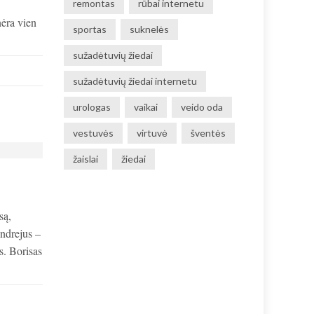
remontas
rūbai internetu
nėra vien
sportas
suknelės
sužadėtuvių žiedai
sužadėtuvių žiedai internetu
urologas
vaikai
veido oda
vestuvės
virtuvė
šventės
žaislai
žiedai
są,
Andrejus –
s. Borisas