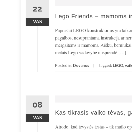
22
Lego Friends – mamoms i
VAS
Paprastai LEGO konstruktorius yra laikoma
pagalbos, nesuprantama instrukcija ar nera
mergaitėms ir mamoms. Aišku, berniukai irg
metais Lego vadovybė nusprendė […]
Posted in:
Dovanos
Tagged:
LEGO
,
vaik
08
Kas tikrasis vaiko tėvas, g
VAS
Atrodo, kad tėvystės testas – tik muilo ope