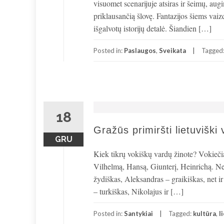
visuomet scenarijuje atsiras ir šeimų, aug
priklausančią šlovę. Fantazijos šiems vaiz
išgalvotų istorijų detalė. Šiandien […]
Posted in:
Paslaugos
,
Sveikata
Tagged
18
Gražūs primiršti lietuvišk
GRU
Kiek tikrų vokiškų vardų žinote? Vokiečiai
Vilhelmą, Hansą, Giunterį, Heinrichą. Než
žydiškas, Aleksandras – graikiškas, net ir 
– turkiškas, Nikolajus ir […]
Posted in:
Santykiai
Tagged:
kultūra
,
l