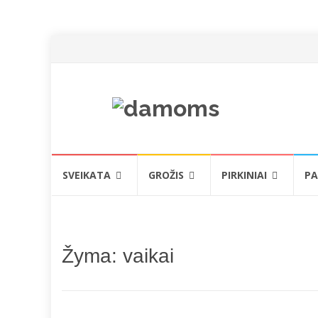
Skip
SVEIKATA
GROŽIS
PIRKINIAI
PA
to
content
Žyma:
vaikai