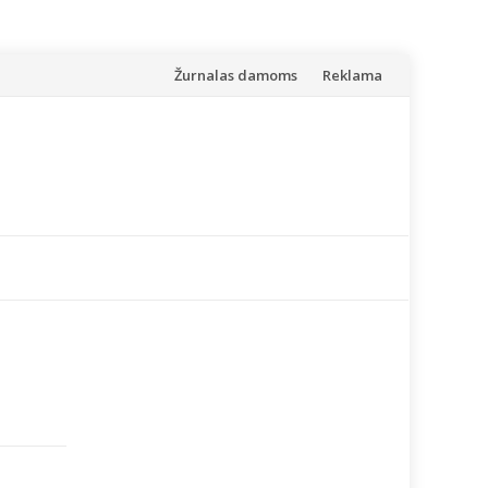
Skip
Žurnalas damoms
Reklama
to
content