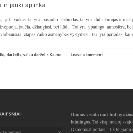
 ir jauki aplinka
as, juk vaikas tai yra pasaulio stebuklas, tai yra didis kūrėjas ir mą
kvėpuoja, jaučia, džiaugiasi, bei liūdi. Tai yra ypatinga atmosfera, b
svarbiausias etapas vaiko asmenybės vystymesi. Tai yra periodas, kai
ikų darželis
,
vaikų darželis Kaune
Leave a comment
RAIPSNIAI
Damos visada nori būti gražios
laimingos.
Tai visų moterų svajo
Damoms.lt portale – tik teigiami s