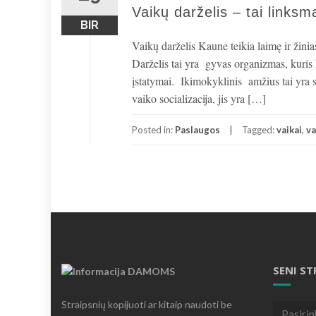
Vaikų darželis – tai linksma
BIR
Vaikų darželis Kaune teikia laimę ir žini
Darželis tai yra gyvas organizmas, kuris 
įstatymai. Ikimokyklinis amžius tai yra 
vaiko socializacija, jis yra […]
Posted in:
Paslaugos
Tagged:
vaikai
,
va
SENI ST
Straipsnių kopijuoti ar kitaip naudoti be
Seni