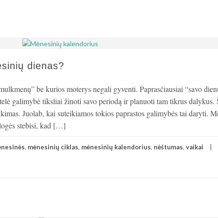
sinių dienas?
smulkmenų” be kurios moterys negali gyventi. Paprasčiausiai “savo die
elė galimybė tiksliai žinoti savo periodą ir planuoti tam tikrus dalykus. 
inkimas. Juolab, kai suteikiamos tokios paprastos galimybės tai daryti. 
logės stebisi, kad […]
nesinės
,
mėnesinių ciklas
,
mėnesinių kalendorius
,
nėštumas
,
vaikai