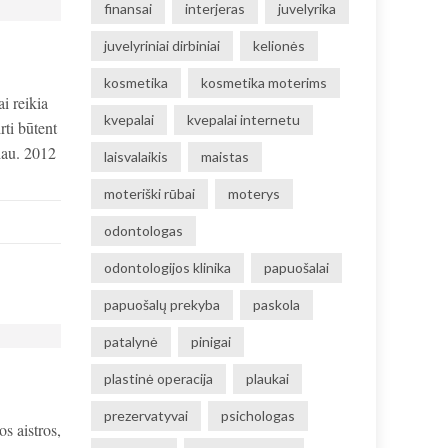
finansai
interjeras
juvelyrika
juvelyriniai dirbiniai
kelionės
kosmetika
kosmetika moterims
i reikia
kvepalai
kvepalai internetu
rti būtent
miau. 2012
laisvalaikis
maistas
moteriški rūbai
moterys
odontologas
odontologijos klinika
papuošalai
papuošalų prekyba
paskola
patalynė
pinigai
plastinė operacija
plaukai
prezervatyvai
psichologas
os aistros,