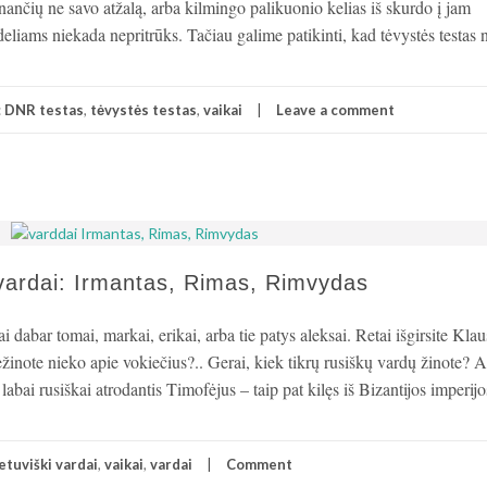
inančių ne savo atžalą, arba kilmingo palikuonio kelias iš skurdo į jam
deliams niekada nepritrūks. Tačiau galime patikinti, kad tėvystės testas 
:
DNR testas
,
tėvystės testas
,
vaikai
Leave a comment
i vardai: Irmantas, Rimas, Rimvydas
 dabar tomai, markai, erikai, arba tie patys aleksai. Retai išgirsite Klau
inote nieko apie vokiečius?.. Gerai, kiek tikrų rusiškų vardų žinote? 
labai rusiškai atrodantis Timofėjus – taip pat kilęs iš Bizantijos imperijo
ietuviški vardai
,
vaikai
,
vardai
Comment