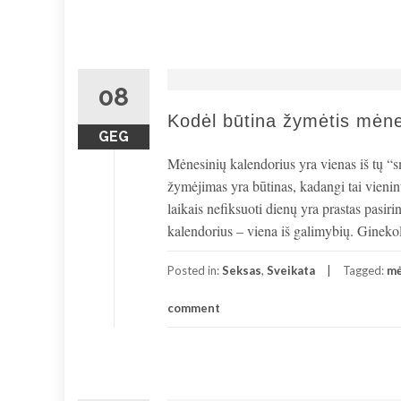
08
Kodėl būtina žymėtis mėne
GEG
Mėnesinių kalendorius yra vienas iš tų “
žymėjimas yra būtinas, kadangi tai vienint
laikais nefiksuoti dienų yra prastas pasir
kalendorius – viena iš galimybių. Gineko
Posted in:
Seksas
,
Sveikata
Tagged:
mė
comment