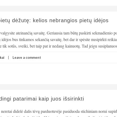
pietų dėžutę: kelios nebrangios pietų idėjos
ką valgysite ateinančią savaitę. Geriausia tam būtų paskirti sekmadienio p
 idėjos bus tinkamos sekančią savaitę, bet dar ir spėsite nusipirkti reik
tik sotūs, sveiki, bet taip pat ir nedaug kainuotų. Tad jeigu susiplanuo
kai
Leave a comment
ngi patarimai kaip juos išsirinkti
l neretai didelė dalis tėvų parduotuvėje pasiduoda stichiniam norui supir