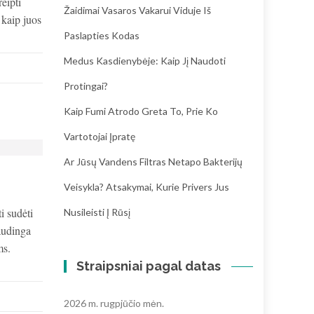
eipti
Žaidimai Vasaros Vakarui Viduje Iš
 kaip juos
Paslapties Kodas
Medus Kasdienybėje: Kaip Jį Naudoti
Protingai?
Kaip Fumi Atrodo Greta To, Prie Ko
Vartotojai Įpratę
Ar Jūsų Vandens Filtras Netapo Bakterijų
Veisykla? Atsakymai, Kurie Privers Jus
i sudėti
Nusileisti Į Rūsį
naudinga
ms.
Straipsniai pagal datas
2026 m. rugpjūčio mėn.