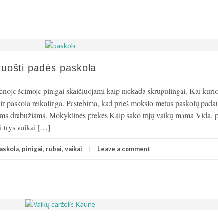
ruošti padės paskola
noje šeimoje pinigai skaičiuojami kaip niekada skrupulingai. Kai kuri
ir paskola reikalinga. Pastebima, kad prieš mokslo metus paskolų pada
ms drabužiams. Mokyklinės prekės Kaip sako trijų vaikų mama Vida, 
si trys vaikai […]
askola
,
pinigai
,
rūbai
,
vaikai
Leave a comment