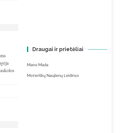
Draugai ir prietėliai
oms
ugėja
Mano Mada
paskolos
Moteriškų Naujienų Leidinys