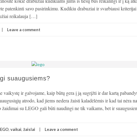
inosite kokie drabužiai kudikiams jums iš tiesų bus reikalingi ir į ką atkr
e patenkinti savo pasirinkimu. Kudikiu drabuziai ir svarbiausi kriterijai
užiai reikalauja […]
Leave a comment
ngi suaugusiems?
aikystę ir galvojame, kaip būtų gera į ją sugrįžti ir dar kartą pabandyt
suaugusiųjų atrodo, kad jiems nedera žaisti kaladėlėmis ir kad tai nėra 
o žaidimai su LEGO gali būti naudingi ne tik vaikams, bet ir suaugusie
LEGO
,
vaikai
,
žaislai
Leave a comment