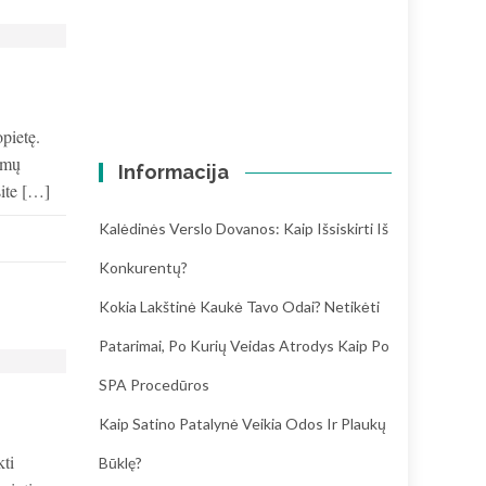
opietę.
iamų
Informacija
site […]
Kalėdinės Verslo Dovanos: Kaip Išsiskirti Iš
Konkurentų?
Kokia Lakštinė Kaukė Tavo Odai? Netikėti
Patarimai, Po Kurių Veidas Atrodys Kaip Po
SPA Procedūros
Kaip Satino Patalynė Veikia Odos Ir Plaukų
kti
Būklę?