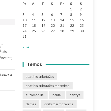
Pr
A
T
K
Pn
Š
S
1
2
3
4
5
6
7
8
9
10
11
12
13
14
15
16
17
18
19
20
21
22
23
24
25
26
27
28
29
30
31
nų”
« Lie
Šiais
Mėnesinių
Temos
Leave a
apatinis trikotažas
apatinis trikotažas moterims
automobiliai
baldai
dantys
darbas
drabužiai moterims