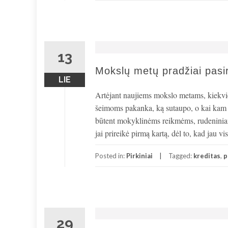
13
Mokslų metų pradžiai pasi
LIE
Artėjant naujiems mokslo metams, kiekvie
šeimoms pakanka, ką sutaupo, o kai kam 
būtent mokyklinėms reikmėms, rudeninia
jai prireikė pirmą kartą, dėl to, kad jau vi
Posted in:
Pirkiniai
Tagged:
kreditas
,
p
29