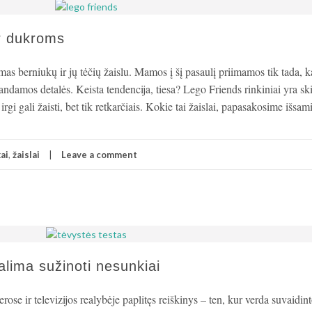
r dukroms
s berniukų ir jų tėčių žaislu. Mamos į šį pasaulį priimamos tik tada, ka
ndamos detalės. Keista tendencija, tiesa? Lego Friends rinkiniai yra ski
i gali žaisti, bet tik retkarčiais. Kokie tai žaislai, papasakosime išsa
ai
,
žaislai
Leave a comment
alima sužinoti nesunkiai
rose ir televizijos realybėje paplitęs reiškinys – ten, kur verda suvaidint