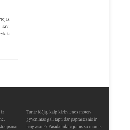
stytojas.
ei savi
 vyksta
 ir
Turite idėjų, kaip kiekvienos moters
nė.
gyvenimas gali tapti dar paprastesnis ir
traipsniai
lengvesnis? Pasidalinkite jomis su mumis.