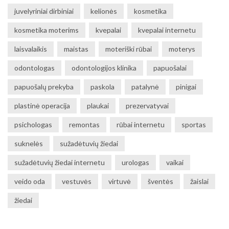
juvelyriniai dirbiniai
kelionės
kosmetika
kosmetika moterims
kvepalai
kvepalai internetu
laisvalaikis
maistas
moteriški rūbai
moterys
odontologas
odontologijos klinika
papuošalai
papuošalų prekyba
paskola
patalynė
pinigai
plastinė operacija
plaukai
prezervatyvai
psichologas
remontas
rūbai internetu
sportas
suknelės
sužadėtuvių žiedai
sužadėtuvių žiedai internetu
urologas
vaikai
veido oda
vestuvės
virtuvė
šventės
žaislai
žiedai