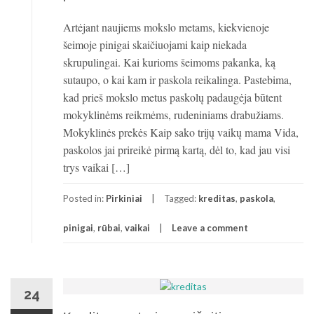
Artėjant naujiems mokslo metams, kiekvienoje
šeimoje pinigai skaičiuojami kaip niekada
skrupulingai. Kai kurioms šeimoms pakanka, ką
sutaupo, o kai kam ir paskola reikalinga. Pastebima,
kad prieš mokslo metus paskolų padaugėja būtent
mokyklinėms reikmėms, rudeniniams drabužiams.
Mokyklinės prekės Kaip sako trijų vaikų mama Vida,
paskolos jai prireikė pirmą kartą, dėl to, kad jau visi
trys vaikai […]
Posted in:
Pirkiniai
Tagged:
kreditas
,
paskola
,
pinigai
,
rūbai
,
vaikai
Leave a comment
24