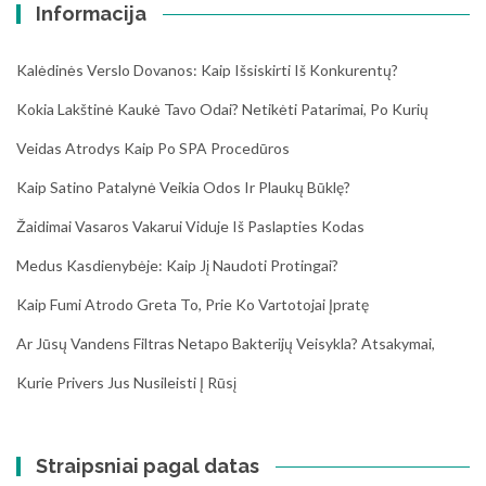
Informacija
Kalėdinės Verslo Dovanos: Kaip Išsiskirti Iš Konkurentų?
Kokia Lakštinė Kaukė Tavo Odai? Netikėti Patarimai, Po Kurių
Veidas Atrodys Kaip Po SPA Procedūros
Kaip Satino Patalynė Veikia Odos Ir Plaukų Būklę?
Žaidimai Vasaros Vakarui Viduje Iš Paslapties Kodas
Medus Kasdienybėje: Kaip Jį Naudoti Protingai?
Kaip Fumi Atrodo Greta To, Prie Ko Vartotojai Įpratę
Ar Jūsų Vandens Filtras Netapo Bakterijų Veisykla? Atsakymai,
Kurie Privers Jus Nusileisti Į Rūsį
Straipsniai pagal datas