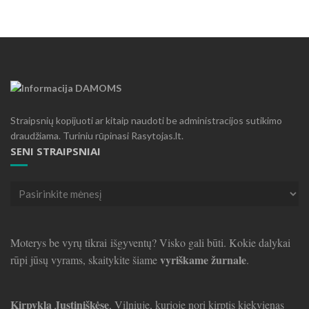
Straipsnių kopijuoti ar kitaip naudoti be administracijos sutikimo
draudžiama. Turiniu rūpinasi Rasytojas.lt.
SENI STRAIPSNIAI
Seni
straipsniai
Moterys be vyrų tikrai išgyventų? Visko gali būti. Kokie dalykai
vyriškame žurnale
rūpi jūsų vyrams, skaitykite šiame
.
Kirpykla Justiniškėse
, Vilniuje, kurioje nori kirptis kiekvienas