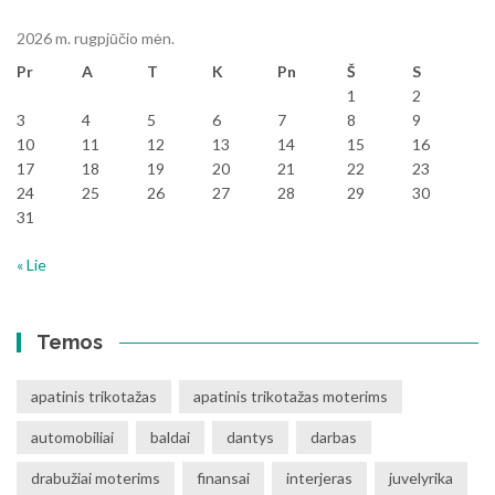
2026 m. rugpjūčio mėn.
Pr
A
T
K
Pn
Š
S
1
2
3
4
5
6
7
8
9
10
11
12
13
14
15
16
17
18
19
20
21
22
23
24
25
26
27
28
29
30
31
« Lie
Temos
apatinis trikotažas
apatinis trikotažas moterims
automobiliai
baldai
dantys
darbas
drabužiai moterims
finansai
interjeras
juvelyrika