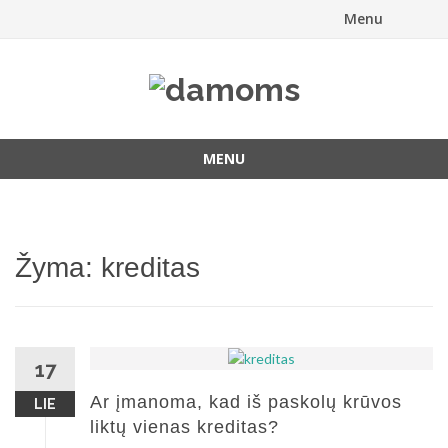
Menu
Skip
to
content
MENU
Skip
to
content
Žyma:
kreditas
17
Ar įmanoma, kad iš paskolų krūvos
LIE
liktų vienas kreditas?