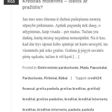
Kreditas moterims – išeitis ar
RGS
pražūtis?
Jau nuo seno žinoma ir dažnai pašiepiama moterų
silpnybė pirkiniams. Aplink pagundų tiek daug, o
atlyginimas, kaip visada – per mažas. Tačiau yra
daiktų, kurių tiesiog negalima nenusipirkti. Na ir kas,
kad dar trys sijonai kabo spintoje nė karto nesegėti, tas
vienintelis juk toks gražus. Galima jį įsigyti savaitės
pietų sąskaita, tačiau ir vėl kęsti […]
Posted in:
Elektroninės parduotuvės
,
Mada
,
Papuošalai
,
Parduotuvės
,
Pirkiniai
,
Rūbai
Tagged:
credit24
,
finansai
,
greita paskola
,
greitas kreditas
,
greitieji
kreditai
,
greitos paskolos
,
kreditai
,
kreditai internetu
,
kreditas
,
kreditas internetu
,
paskola
,
paskola