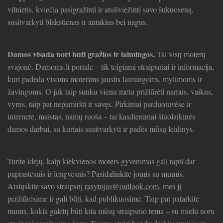
vilnietis, kviečia pasigražinti ir atsišviežinti savo šukuoseną,
susitvarkyti blakstienas ir antakius bei nagus.
Damos visada nori būti gražios ir laimingos.
Tai visų moterų
svajonė. Damoms.lt portale – tik teigiami straipsniai ir informacija,
kuri padeda visoms moterims jaustis laimingoms, mylimoms ir
žavingoms. O juk taip sunku vienu metu prižiūrėti namus, vaikus,
vyrus, taip pat nepamiršti ir savęs. Pirkiniai parduotuvėse ir
internete, maistas, namų ruoša – tai kasdieniniai šiuolaikinės
damos darbai, su kuriais susitvarkyti ir padės mūsų leidinys.
Turite idėjų, kaip kiekvienos moters gyvenimas gali tapti dar
paprastesnis ir lengvesnis? Pasidalinkite jomis su mumis.
Atsiųskite savo straipsnį
rasytojas@outlook.com
, mes jį
peržiūrėsime ir gali būti, kad publikuosime. Taip pat patarkite
mums, kokia galėtų būti kita mūsų straipsnio tema – su mielu noru