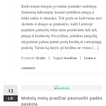
Kiekvienam žmogui gyvenime pasitaiko sudėtingų
finansinių laikotarpių, kuomet pritrūksta pinigų ir
tenka suktis iš situacijos. Toli gražu ne kiekvienas nori
skolintis iš draugo ar giminaičio, todėl Lietuvoje
populiari galimybę tokiu metu pasiskolinti šiek tiek
pinigų iš kreditorių. Pavyzdžiui, pritrūkus pinigėlių
atlyginimui galima paimti greitą kreditą ar vartojamąją
paskolą. Tačiau ką daryti, jei kreditas ne vienas […]
Posted in:
Grožis
Tagged:
kreditas
Leave a
comment
13
Mokslų metų pradžiai pasiruošti padės
LIE
paskola