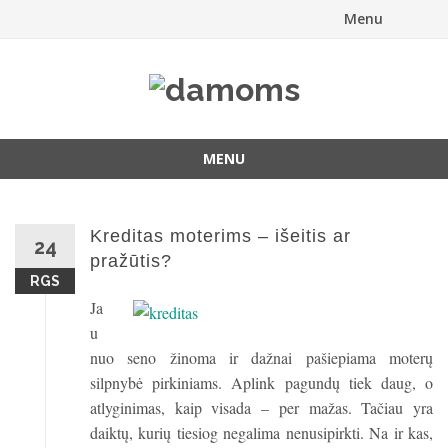
Menu
Skip
to
content
MENU
Skip
to
content
Kreditas moterims – išeitis ar
24
pražūtis?
RGS
Ja
u
nuo seno žinoma ir dažnai pašiepiama moterų
silpnybė pirkiniams. Aplink pagundų tiek daug, o
atlyginimas, kaip visada – per mažas. Tačiau yra
daiktų, kurių tiesiog negalima nenusipirkti. Na ir kas,