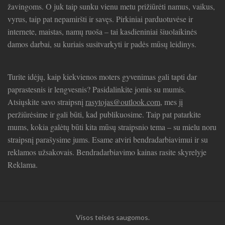
žavingoms. O juk taip sunku vienu metu prižiūrėti namus, vaikus,
vyrus, taip pat nepamiršti ir savęs. Pirkiniai parduotuvėse ir
internete, maistas, namų ruoša – tai kasdieniniai šiuolaikinės
damos darbai, su kuriais susitvarkyti ir padės mūsų leidinys.
Turite idėjų, kaip kiekvienos moters gyvenimas gali tapti dar
paprastesnis ir lengvesnis? Pasidalinkite jomis su mumis.
Atsiųskite savo straipsnį
rasytojas@outlook.com
, mes jį
peržiūrėsime ir gali būti, kad publikuosime. Taip pat patarkite
mums, kokia galėtų būti kita mūsų straipsnio tema – su mielu noru
straipsnį parašysime jums. Esame atviri bendradarbiavimui ir su
reklamos užsakovais. Bendradarbiavimo kainas rasite skyrelyje
Reklama.
Visos teisės saugomos.