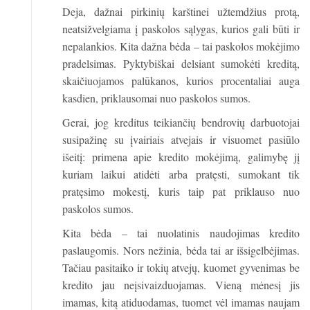
Deja, dažnai pirkinių karštinei užtemdžius protą,
neatsižvelgiama į paskolos sąlygas, kurios gali būti ir
nepalankios. Kita dažna bėda – tai paskolos mokėjimo
pradelsimas. Pyktybiškai delsiant sumokėti kreditą,
skaičiuojamos palūkanos, kurios procentaliai auga
kasdien, priklausomai nuo paskolos sumos.
Gerai, jog kreditus teikiančių bendrovių darbuotojai
susipažinę su įvairiais atvejais ir visuomet pasiūlo
išeitį: primena apie kredito mokėjimą, galimybę jį
kuriam laikui atidėti arba pratęsti, sumokant tik
pratęsimo mokestį, kuris taip pat priklauso nuo
paskolos sumos.
Kita bėda – tai nuolatinis naudojimas kredito
paslaugomis. Nors nežinia, bėda tai ar išsigelbėjimas.
Tačiau pasitaiko ir tokių atvejų, kuomet gyvenimas be
kredito jau neįsivaizduojamas. Vieną mėnesį jis
imamas, kitą atiduodamas, tuomet vėl imamas naujam