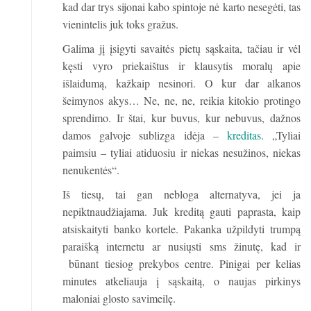
kad dar trys sijonai kabo spintoje nė karto nesegėti, tas
vienintelis juk toks gražus.
Galima jį įsigyti savaitės pietų sąskaita, tačiau ir vėl
kęsti vyro priekaištus ir klausytis moralų apie
išlaidumą, kažkaip nesinori. O kur dar alkanos
šeimynos akys… Ne, ne, ne, reikia kitokio protingo
sprendimo. Ir štai, kur buvus, kur nebuvus, dažnos
damos galvoje sublizga idėja –
kreditas
. „Tyliai
paimsiu – tyliai atiduosiu ir niekas nesužinos, niekas
nenukentės“.
Iš tiesų, tai gan nebloga alternatyva, jei ja
nepiktnaudžiajama. Juk kreditą gauti paprasta, kaip
atsiskaityti banko kortele. Pakanka užpildyti trumpą
paraišką internetu ar nusiųsti sms žinutę, kad ir
būnant tiesiog prekybos centre. Pinigai per kelias
minutes atkeliauja į sąskaitą, o naujas pirkinys
maloniai glosto savimeilę.