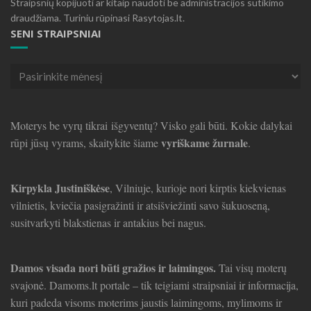
Straipsnių kopijuoti ar kitaip naudoti be administracijos sutikimo
draudžiama. Turiniu rūpinasi Rasytojas.lt.
SENI STRAIPSNIAI
Seni
straipsniai
Moterys be vyrų tikrai išgyventų? Visko gali būti. Kokie dalykai
vyriškame žurnale
rūpi jūsų vyrams, skaitykite šiame
.
Kirpykla Justiniškėse
, Vilniuje, kurioje nori kirptis kiekvienas
vilnietis, kviečia pasigražinti ir atsišviežinti savo šukuoseną,
susitvarkyti blakstienas ir antakius bei nagus.
Damos visada nori būti gražios ir laimingos.
Tai visų moterų
svajonė. Damoms.lt portale – tik teigiami straipsniai ir informacija,
kuri padeda visoms moterims jaustis laimingoms, mylimoms ir