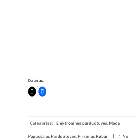
Dalintis:
Categories:
Elektroninės parduotuvės
,
Mada
,
Papuošalai
,
Parduotuvės
,
Pirkiniai
,
Rūbai
/
No