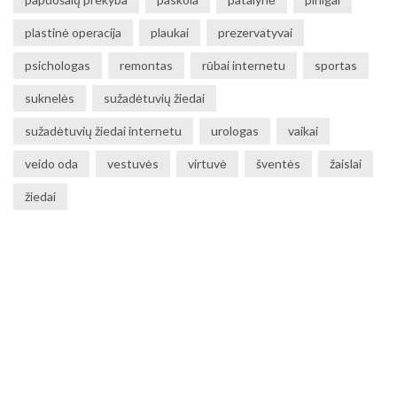
plastinė operacija
plaukai
prezervatyvai
psichologas
remontas
rūbai internetu
sportas
suknelės
sužadėtuvių žiedai
sužadėtuvių žiedai internetu
urologas
vaikai
veido oda
vestuvės
virtuvė
šventės
žaislai
žiedai