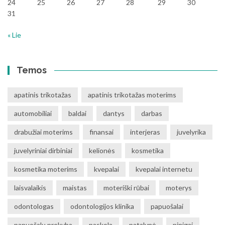
24
25
26
27
28
29
30
31
« Lie
Temos
apatinis trikotažas
apatinis trikotažas moterims
automobiliai
baldai
dantys
darbas
drabužiai moterims
finansai
interjeras
juvelyrika
juvelyriniai dirbiniai
kelionės
kosmetika
kosmetika moterims
kvepalai
kvepalai internetu
laisvalaikis
maistas
moteriški rūbai
moterys
odontologas
odontologijos klinika
papuošalai
papuošalų prekyba
paskola
patalynė
pinigai