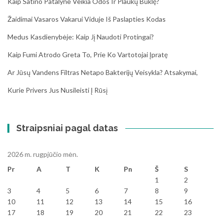
Kaip Satino Patalynė Veikia Odos Ir Plaukų Būklę?
Žaidimai Vasaros Vakarui Viduje Iš Paslapties Kodas
Medus Kasdienybėje: Kaip Jį Naudoti Protingai?
Kaip Fumi Atrodo Greta To, Prie Ko Vartotojai Įpratę
Ar Jūsų Vandens Filtras Netapo Bakterijų Veisykla? Atsakymai,
Kurie Privers Jus Nusileisti Į Rūsį
Straipsniai pagal datas
2026 m. rugpjūčio mėn.
Pr
A
T
K
Pn
Š
S
1
2
3
4
5
6
7
8
9
10
11
12
13
14
15
16
17
18
19
20
21
22
23