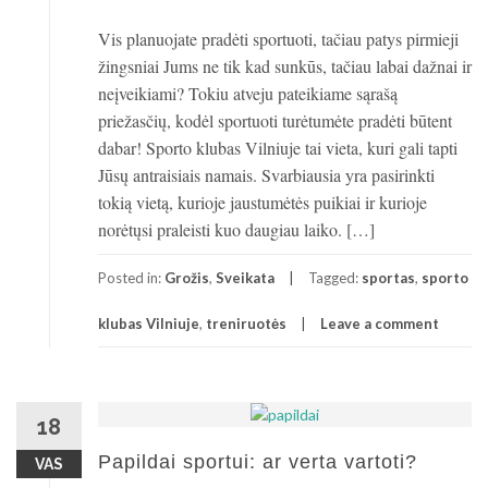
Vis planuojate pradėti sportuoti, tačiau patys pirmieji
žingsniai Jums ne tik kad sunkūs, tačiau labai dažnai ir
neįveikiami? Tokiu atveju pateikiame sąrašą
priežasčių, kodėl sportuoti turėtumėte pradėti būtent
dabar! Sporto klubas Vilniuje tai vieta, kuri gali tapti
Jūsų antraisiais namais. Svarbiausia yra pasirinkti
tokią vietą, kurioje jaustumėtės puikiai ir kurioje
norėtųsi praleisti kuo daugiau laiko. […]
Posted in:
Grožis
,
Sveikata
Tagged:
sportas
,
sporto
klubas Vilniuje
,
treniruotės
Leave a comment
18
Papildai sportui: ar verta vartoti?
VAS