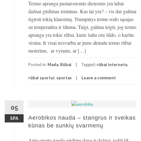
Termo apranga pastarosiomis dienomis yra labai
dažnai girdimas terminas. Kas tai yra? – vis dar galima
išgirsti tokių klausimų. Trumpinys termo rodo sąsajas
su temperatūra ir šiluma. Taigi, galima teigti, jog termo
apranga yra tokie rūbai, kurie šaltu oru šildo, o karštu
vėsina. Ir visai nesvarbu ar jums aktualu termo rūbai
moterims, ar vyrams, ar […]
Posted in:
Mada
,
Rūbai
Tagged:
rūbai internetu
,
rūbai sportui
,
sportas
Leave a comment
05
Aerobikos nauda – stangrus ir sveikas
SPA
kūnas be sunkių svarmenų
Apie sporto naudą girdime daug ir dažnai, todėl tik