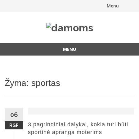
Menu
Skip
to
content
MENU
Skip
to
content
Žyma:
sportas
06
3 pagrindiniai dalykai, kokia turi būti
RGP
sportinė apranga moterims