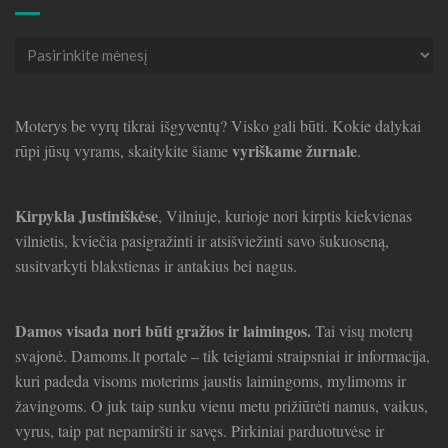
Seni
straipsniai
Moterys be vyrų tikrai išgyventų? Visko gali būti. Kokie dalykai
vyriškame žurnale
rūpi jūsų vyrams, skaitykite šiame
.
Kirpykla Justiniškėse
, Vilniuje, kurioje nori kirptis kiekvienas
vilnietis, kviečia pasigražinti ir atsišviežinti savo šukuoseną,
susitvarkyti blakstienas ir antakius bei nagus.
Damos visada nori būti gražios ir laimingos.
Tai visų moterų
svajonė. Damoms.lt portale – tik teigiami straipsniai ir informacija,
kuri padeda visoms moterims jaustis laimingoms, mylimoms ir
žavingoms. O juk taip sunku vienu metu prižiūrėti namus, vaikus,
vyrus, taip pat nepamiršti ir savęs. Pirkiniai parduotuvėse ir