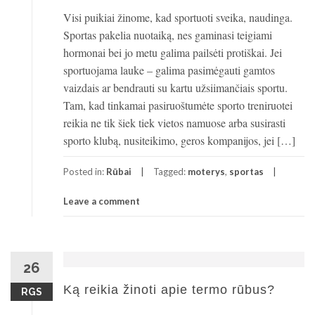
Visi puikiai žinome, kad sportuoti sveika, naudinga.
Sportas pakelia nuotaiką, nes gaminasi teigiami
hormonai bei jo metu galima pailsėti protiškai. Jei
sportuojama lauke – galima pasimėgauti gamtos
vaizdais ar bendrauti su kartu užsiimančiais sportu.
Tam, kad tinkamai pasiruoštumėte sporto treniruotei
reikia ne tik šiek tiek vietos namuose arba susirasti
sporto klubą, nusiteikimo, geros kompanijos, jei […]
Posted in:
Rūbai
Tagged:
moterys
,
sportas
Leave a comment
26
Ką reikia žinoti apie termo rūbus?
RGS