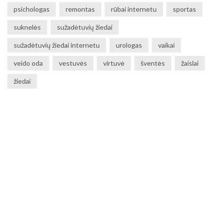
psichologas
remontas
rūbai internetu
sportas
suknelės
sužadėtuvių žiedai
sužadėtuvių žiedai internetu
urologas
vaikai
veido oda
vestuvės
virtuvė
šventės
žaislai
žiedai