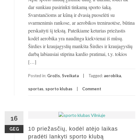
dar sunkiau pasirinkti tinkamą sporto šaką.
Svarstančioms ar kūną ir dvasią puoselėti su
svarmenimis rankose, ar aerobikos treniruotėse, būtina
perskaityti šį tekstą. Pateikiame keturias priežastis
kodėl aerobika yra naudinga kiekvienai iš mūsų.
Širdies ir kraujagyslių mankšta Širdies ir kraujagyslių
darbą labiausiai stiprina kardio pratimai, t.y. tokios
[…]
Posted in:
Grožis
,
Sveikata
Tagged:
aerobika
,
sportas
,
sporto klubas
Comment
16
10 priežasčių, kodėl atėjo laikas
GEG
pradėti lankyti sporto klubą