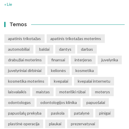
« Lie
Temos
apatinis trikotažas
apatinis trikotažas moterims
automobiliai
baldai
dantys
darbas
drabužiai moterims
finansai
interjeras
juvelyrika
juvelyriniai dirbiniai
kelionės
kosmetika
kosmetika moterims
kvepalai
kvepalai internetu
laisvalaikis
maistas
moteriški rūbai
moterys
odontologas
odontologijos klinika
papuošalai
papuošalų prekyba
paskola
patalynė
pinigai
plastinė operacija
plaukai
prezervatyvai