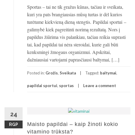
Sportas – tai ne tik gražus kūnas, tačiau ir sveikata,
kuri yra pats brangiausias mūsų turtas ir dėl kurios
turėtume kiekvieną dieną stengtis. Papildai sportui –
galimybė kiek pagreitinti norimą rezultatą. Nors į
papildus žiūrima vis palankiau, tačiau reikia suprasti
tai, kad papildai tai nėra steroidai, kurie gali būti
kenksmingi žmogaus organizmui. Apskritai,
dažniausiai vartojami paprasčiausi baltymai, […]
Posted in:
Grožis
,
Sveikata
Tagged:
baltymai
,
papildai sportui
,
sportas
Leave a comment
24
Maisto papildai – kaip žinoti kokio
RGP
vitamino trūksta?