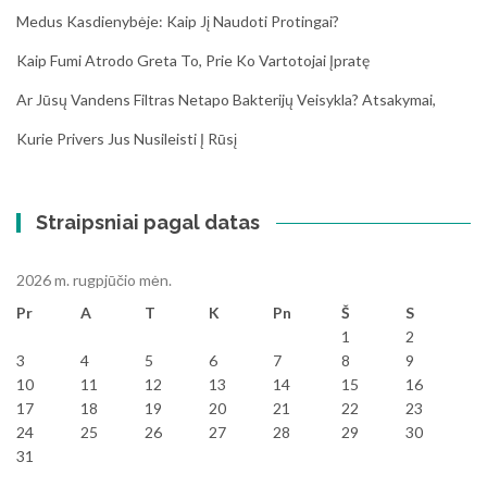
Medus Kasdienybėje: Kaip Jį Naudoti Protingai?
Kaip Fumi Atrodo Greta To, Prie Ko Vartotojai Įpratę
Ar Jūsų Vandens Filtras Netapo Bakterijų Veisykla? Atsakymai,
Kurie Privers Jus Nusileisti Į Rūsį
Straipsniai pagal datas
2026 m. rugpjūčio mėn.
Pr
A
T
K
Pn
Š
S
1
2
3
4
5
6
7
8
9
10
11
12
13
14
15
16
17
18
19
20
21
22
23
24
25
26
27
28
29
30
31