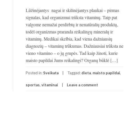
Lūžinėjantys nagai ir skilinėjantys plaukai – pirmas
signalas, kad organizmui trūksta vitaminų. Taip pat
valgome nemažai perdirbtų ir nenatūralių produktų,
todėl organizmas praranda reikalingų mineralų ir
vitaminų. Medikai skelbia, kad viena dažniausių
diagnozių – vitaminų trūkumas. Dažniausiai trūksta ne
vieno vitamino – o jų grupės. Tad kaip žinoti, kurie
maisto papildai Jums reikalingi? Organų būklė […]
Posted in:
Sveikata
Tagged:
dieta
,
maisto papildai
,
sportas
,
vitaminai
Leave a comment