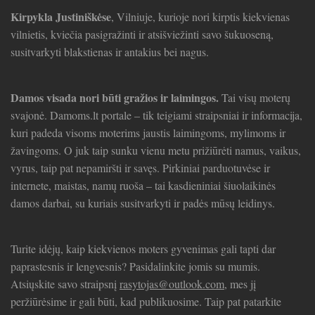
Kirpykla Justiniškėse
, Vilniuje, kurioje nori kirptis kiekvienas
vilnietis, kviečia pasigražinti ir atsišviežinti savo šukuoseną,
susitvarkyti blakstienas ir antakius bei nagus.
Damos visada nori būti gražios ir laimingos.
Tai visų moterų
svajonė. Damoms.lt portale – tik teigiami straipsniai ir informacija,
kuri padeda visoms moterims jaustis laimingoms, mylimoms ir
žavingoms. O juk taip sunku vienu metu prižiūrėti namus, vaikus,
vyrus, taip pat nepamiršti ir savęs. Pirkiniai parduotuvėse ir
internete, maistas, namų ruoša – tai kasdieniniai šiuolaikinės
damos darbai, su kuriais susitvarkyti ir padės mūsų leidinys.
Turite idėjų, kaip kiekvienos moters gyvenimas gali tapti dar
paprastesnis ir lengvesnis? Pasidalinkite jomis su mumis.
Atsiųskite savo straipsnį
rasytojas@outlook.com
, mes jį
peržiūrėsime ir gali būti, kad publikuosime. Taip pat patarkite