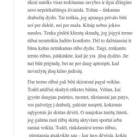
tikrai suteiks visas trokštamas savybes ir ilgai džiugins
savo nepriekaištinga išvaizda. Toliau – tinkamas
drabužių dydis. Tai reiškia, jog apranga privalo būti
nei per didelė, nei per maža. Kitaip nebus jokios
naudos. Tenka girdėti klientų skundų, jog įsigyti termo
rūbai nesuteikia žadėto komforto. Dėl to dažniausiai ir
būna kaltas netinkamas rūbo dydis. Taigi, renkantis
termo rūbus, įsitikinkite, kad jie yra jūsų dydžio. Jie
turi būti prigludę, bet ne per daug aptempti, kad
nevaržytų jūsų kūno judesių.
Dar termo rūbai gali būti skirstomi pagal veiklas.
Todėl atidžiai skaityti etiketes būtina. Vėliau, kai
įgysite daugiau patirties, tuomet, tikriausiai jau patys,
vos pažvelgę į drabužį, galėsite nuspėti, kokiomis
sąlygomis jis skirtas dėvėti. O naujokas turėtų žinoti,
jog galima rasti rūbų skirtų aktyviam sportui arba
ramiai veiklai. Todėl, rinkdamiesi termo rūbus,
pirmiausia atsakykite sau – kur juos dėvėsiu, kokiu