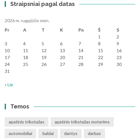
Straipsniai pagal datas
2026 m. rugpjūčio mėn.
Pr
A
T
K
Pn
Š
S
1
2
3
4
5
6
7
8
9
10
11
12
13
14
15
16
17
18
19
20
21
22
23
24
25
26
27
28
29
30
31
« Lie
Temos
apatinis trikotažas
apatinis trikotažas moterims
automobiliai
baldai
dantys
darbas