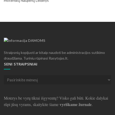
Moteriškų Naujienų Leidinys
Straipsnių kopijuoti ar kitaip naudoti be administracijos sutikimo
draudžiama. Turiniu rūpinasi Rasytojas.lt.
SENI STRAIPSNIAI
Seni
straipsniai
Moterys be vyrų tikrai išgyventų? Visko gali būti. Kokie dalykai
vyriškame žurnale
rūpi jūsų vyrams, skaitykite šiame
.