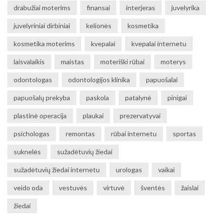
drabužiai moterims
finansai
interjeras
juvelyrika
juvelyriniai dirbiniai
kelionės
kosmetika
kosmetika moterims
kvepalai
kvepalai internetu
laisvalaikis
maistas
moteriški rūbai
moterys
odontologas
odontologijos klinika
papuošalai
papuošalų prekyba
paskola
patalynė
pinigai
plastinė operacija
plaukai
prezervatyvai
psichologas
remontas
rūbai internetu
sportas
suknelės
sužadėtuvių žiedai
sužadėtuvių žiedai internetu
urologas
vaikai
veido oda
vestuvės
virtuvė
šventės
žaislai
žiedai