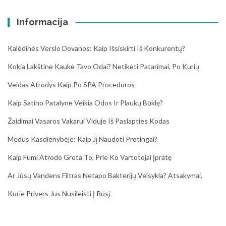
Informacija
Kalėdinės Verslo Dovanos: Kaip Išsiskirti Iš Konkurentų?
Kokia Lakštinė Kaukė Tavo Odai? Netikėti Patarimai, Po Kurių
Veidas Atrodys Kaip Po SPA Procedūros
Kaip Satino Patalynė Veikia Odos Ir Plaukų Būklę?
Žaidimai Vasaros Vakarui Viduje Iš Paslapties Kodas
Medus Kasdienybėje: Kaip Jį Naudoti Protingai?
Kaip Fumi Atrodo Greta To, Prie Ko Vartotojai Įpratę
Ar Jūsų Vandens Filtras Netapo Bakterijų Veisykla? Atsakymai,
Kurie Privers Jus Nusileisti Į Rūsį