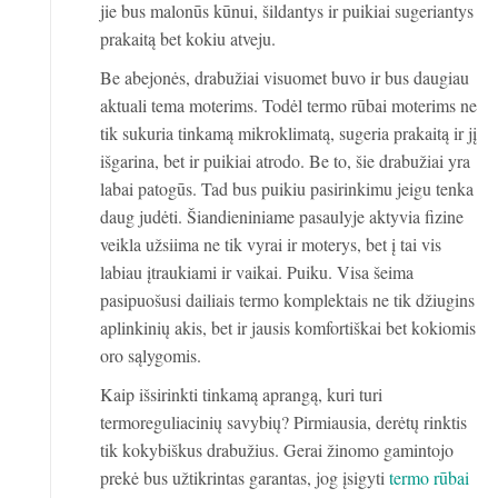
jie bus malonūs kūnui, šildantys ir puikiai sugeriantys
prakaitą bet kokiu atveju.
Be abejonės, drabužiai visuomet buvo ir bus daugiau
aktuali tema moterims. Todėl termo rūbai moterims ne
tik sukuria tinkamą mikroklimatą, sugeria prakaitą ir jį
išgarina, bet ir puikiai atrodo. Be to, šie drabužiai yra
labai patogūs. Tad bus puikiu pasirinkimu jeigu tenka
daug judėti. Šiandieniniame pasaulyje aktyvia fizine
veikla užsiima ne tik vyrai ir moterys, bet į tai vis
labiau įtraukiami ir vaikai. Puiku. Visa šeima
pasipuošusi dailiais termo komplektais ne tik džiugins
aplinkinių akis, bet ir jausis komfortiškai bet kokiomis
oro sąlygomis.
Kaip išsirinkti tinkamą aprangą, kuri turi
termoreguliacinių savybių? Pirmiausia, derėtų rinktis
tik kokybiškus drabužius. Gerai žinomo gamintojo
prekė bus užtikrintas garantas, jog įsigyti
termo rūbai