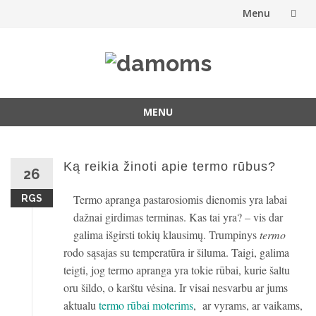
Menu
Skip
to
content
MENU
Skip
to
content
Ką reikia žinoti apie termo rūbus?
26
Termo apranga pastarosiomis dienomis yra labai
RGS
dažnai girdimas terminas. Kas tai yra? – vis dar
galima išgirsti tokių klausimų. Trumpinys
termo
rodo sąsajas su temperatūra ir šiluma. Taigi, galima
teigti, jog termo apranga yra tokie rūbai, kurie šaltu
oru šildo, o karštu vėsina. Ir visai nesvarbu ar jums
aktualu
termo rūbai moterims
, ar vyrams, ar vaikams,