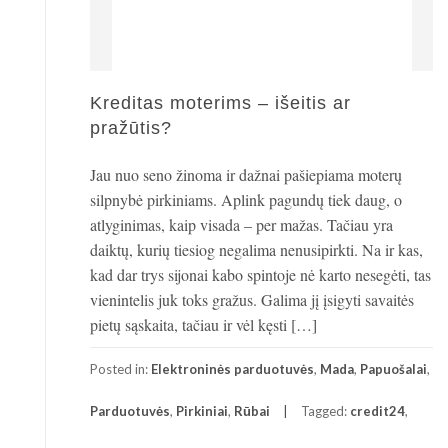
Kreditas moterims – išeitis ar
pražūtis?
Jau nuo seno žinoma ir dažnai pašiepiama moterų
silpnybė pirkiniams. Aplink pagundų tiek daug, o
atlyginimas, kaip visada – per mažas. Tačiau yra
daiktų, kurių tiesiog negalima nenusipirkti. Na ir kas,
kad dar trys sijonai kabo spintoje nė karto nesegėti, tas
vienintelis juk toks gražus. Galima jį įsigyti savaitės
pietų sąskaita, tačiau ir vėl kęsti […]
Posted in:
Elektroninės parduotuvės
,
Mada
,
Papuošalai
,
Parduotuvės
,
Pirkiniai
,
Rūbai
Tagged:
credit24
,