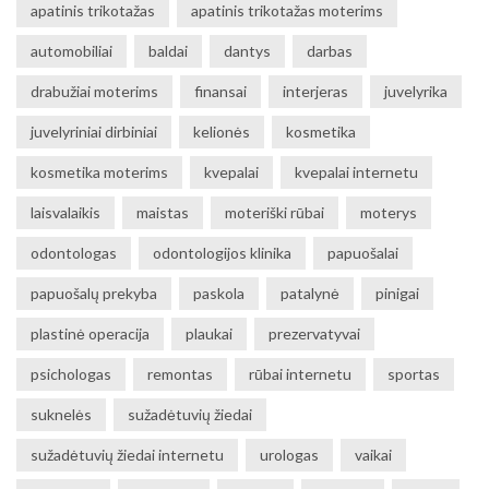
apatinis trikotažas
apatinis trikotažas moterims
automobiliai
baldai
dantys
darbas
drabužiai moterims
finansai
interjeras
juvelyrika
juvelyriniai dirbiniai
kelionės
kosmetika
kosmetika moterims
kvepalai
kvepalai internetu
laisvalaikis
maistas
moteriški rūbai
moterys
odontologas
odontologijos klinika
papuošalai
papuošalų prekyba
paskola
patalynė
pinigai
plastinė operacija
plaukai
prezervatyvai
psichologas
remontas
rūbai internetu
sportas
suknelės
sužadėtuvių žiedai
sužadėtuvių žiedai internetu
urologas
vaikai