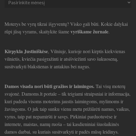
straipsniai
Moterys be vyrų tikrai išgyventų? Visko gali būti. Kokie dalykai
vyriškame žurnale
rūpi jūsų vyrams, skaitykite šiame
.
Kirpykla Justiniškėse
, Vilniuje, kurioje nori kirptis kiekvienas
vilnietis, kviečia pasigražinti ir atsišviežinti savo šukuoseną,
susitvarkyti blakstienas ir antakius bei nagus.
Damos visada nori būti gražios ir laimingos.
Tai visų moterų
svajonė. Damoms.lt portale – tik teigiami straipsniai ir informacija,
kuri padeda visoms moterims jaustis laimingoms, mylimoms ir
žavingoms. O juk taip sunku vienu metu prižiūrėti namus, vaikus,
vyrus, taip pat nepamiršti ir savęs. Pirkiniai parduotuvėse ir
internete, maistas, namų ruoša – tai kasdieniniai šiuolaikinės
damos darbai, su kuriais susitvarkyti ir padės mūsų leidinys.