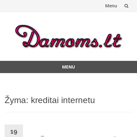
Menu
Skip
to
content
MENU
Skip
to
content
Žyma:
kreditai internetu
19