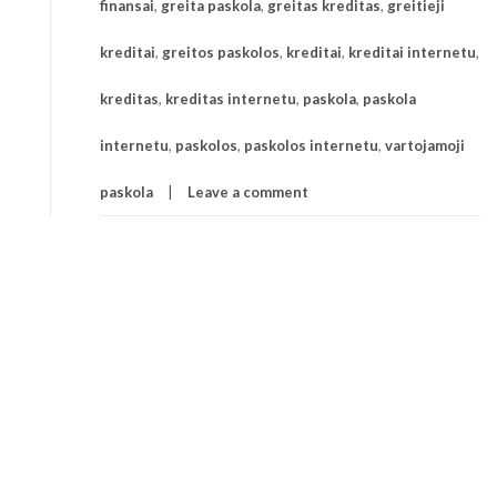
finansai
,
greita paskola
,
greitas kreditas
,
greitieji
kreditai
,
greitos paskolos
,
kreditai
,
kreditai internetu
,
kreditas
,
kreditas internetu
,
paskola
,
paskola
internetu
,
paskolos
,
paskolos internetu
,
vartojamoji
paskola
Leave a comment