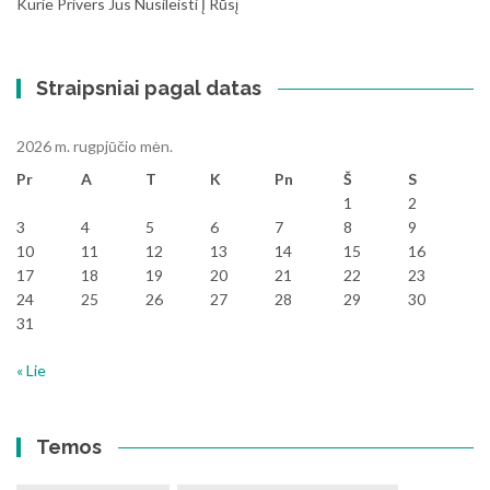
Kurie Privers Jus Nusileisti Į Rūsį
Straipsniai pagal datas
2026 m. rugpjūčio mėn.
Pr
A
T
K
Pn
Š
S
1
2
3
4
5
6
7
8
9
10
11
12
13
14
15
16
17
18
19
20
21
22
23
24
25
26
27
28
29
30
31
« Lie
Temos