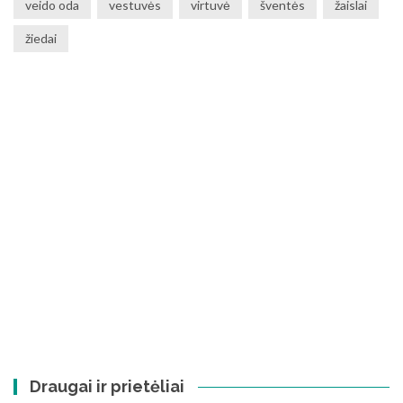
veido oda
vestuvės
virtuvė
šventės
žaislai
žiedai
Draugai ir prietėliai