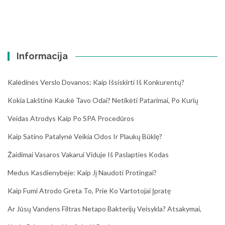
Informacija
Kalėdinės Verslo Dovanos: Kaip Išsiskirti Iš Konkurentų?
Kokia Lakštinė Kaukė Tavo Odai? Netikėti Patarimai, Po Kurių
Veidas Atrodys Kaip Po SPA Procedūros
Kaip Satino Patalynė Veikia Odos Ir Plaukų Būklę?
Žaidimai Vasaros Vakarui Viduje Iš Paslapties Kodas
Medus Kasdienybėje: Kaip Jį Naudoti Protingai?
Kaip Fumi Atrodo Greta To, Prie Ko Vartotojai Įpratę
Ar Jūsų Vandens Filtras Netapo Bakterijų Veisykla? Atsakymai,