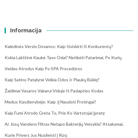
Informacija
Kalėdinės Verslo Dovanos: Kaip Išsiskirti Iš Konkurentų?
Kokia Lakštinė Kaukė Tavo Odai? Netikėti Patarimai, Po Kurių
Veidas Atrodys Kaip Po SPA Procedūros
Kaip Satino Patalynė Veikia Odos Ir Plaukų Būklę?
Žaidimai Vasaros Vakarui Viduje Iš Paslapties Kodas
Medus Kasdienybėje: Kaip Jį Naudoti Protingai?
Kaip Fumi Atrodo Greta To, Prie Ko Vartotojai Įpratę
Ar Jūsų Vandens Filtras Netapo Bakterijų Veisykla? Atsakymai,
Kurie Privers Jus Nusileisti Į Rūsį