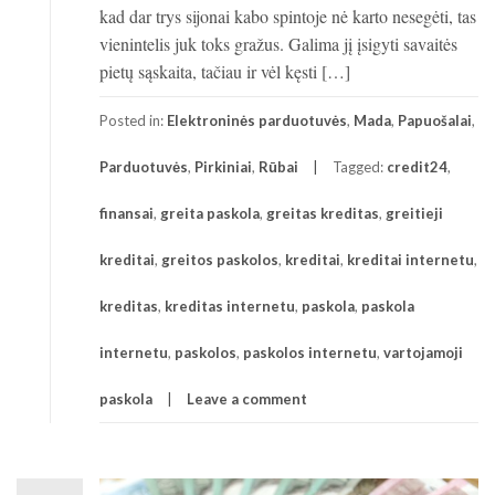
kad dar trys sijonai kabo spintoje nė karto nesegėti, tas
vienintelis juk toks gražus. Galima jį įsigyti savaitės
pietų sąskaita, tačiau ir vėl kęsti […]
Posted in:
Elektroninės parduotuvės
,
Mada
,
Papuošalai
,
Parduotuvės
,
Pirkiniai
,
Rūbai
Tagged:
credit24
,
finansai
,
greita paskola
,
greitas kreditas
,
greitieji
kreditai
,
greitos paskolos
,
kreditai
,
kreditai internetu
,
kreditas
,
kreditas internetu
,
paskola
,
paskola
internetu
,
paskolos
,
paskolos internetu
,
vartojamoji
paskola
Leave a comment