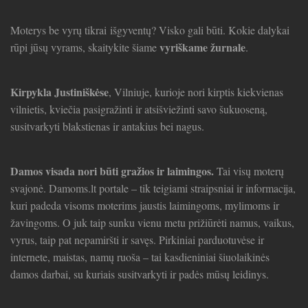
Moterys be vyrų tikrai išgyventų? Visko gali būti. Kokie dalykai
vyriškame žurnale
rūpi jūsų vyrams, skaitykite šiame
.
Kirpykla Justiniškėse
, Vilniuje, kurioje nori kirptis kiekvienas
vilnietis, kviečia pasigražinti ir atsišviežinti savo šukuoseną,
susitvarkyti blakstienas ir antakius bei nagus.
Damos visada nori būti gražios ir laimingos.
Tai visų moterų
svajonė. Damoms.lt portale – tik teigiami straipsniai ir informacija,
kuri padeda visoms moterims jaustis laimingoms, mylimoms ir
žavingoms. O juk taip sunku vienu metu prižiūrėti namus, vaikus,
vyrus, taip pat nepamiršti ir savęs. Pirkiniai parduotuvėse ir
internete, maistas, namų ruoša – tai kasdieniniai šiuolaikinės
damos darbai, su kuriais susitvarkyti ir padės mūsų leidinys.