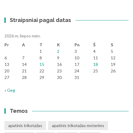
Straipsniai pagal datas
2026 m. liepos mėn.
Pr
A
T
K
Pn
Š
S
1
2
3
4
5
6
7
8
9
10
11
12
13
14
15
16
17
18
19
20
21
22
23
24
25
26
27
28
29
30
31
« Geg
Temos
apatinis trikotažas
apatinis trikotažas moterims