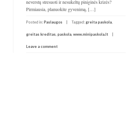
neverstų stresuoti ir nesukeltų piniginės krizės?
Pirmiausia, planuokite gyvenimą, […]
Posted in:
Paslaugos
Tagged:
greita paskola
,
greitas kreditas
,
paskola
,
www.minipaskola.lt
Leave a comment