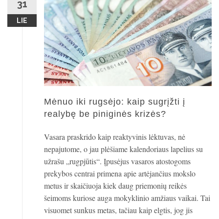
31
LIE
Mėnuo iki rugsėjo: kaip sugrįžti į
realybę be piniginės krizės?
Vasara praskrido kaip reaktyvinis lėktuvas, nė
nepajutome, o jau plėšiame kalendoriaus lapelius su
užrašu „rugpjūtis“. Įpusėjus vasaros atostogoms
prekybos centrai primena apie artėjančius mokslo
metus ir skaičiuoja kiek daug priemonių reikės
šeimoms kuriose auga mokyklinio amžiaus vaikai. Tai
visuomet sunkus metas, tačiau kaip elgtis, jog jis