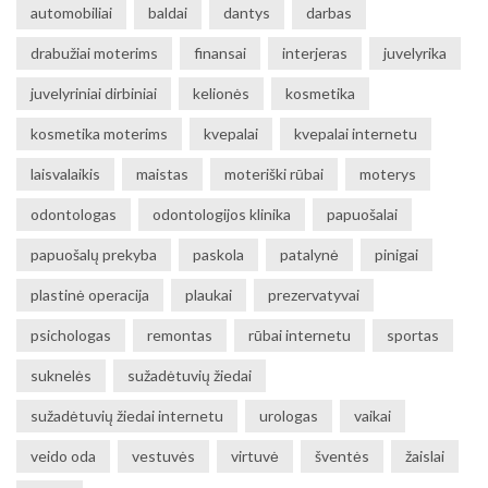
automobiliai
baldai
dantys
darbas
drabužiai moterims
finansai
interjeras
juvelyrika
juvelyriniai dirbiniai
kelionės
kosmetika
kosmetika moterims
kvepalai
kvepalai internetu
laisvalaikis
maistas
moteriški rūbai
moterys
odontologas
odontologijos klinika
papuošalai
papuošalų prekyba
paskola
patalynė
pinigai
plastinė operacija
plaukai
prezervatyvai
psichologas
remontas
rūbai internetu
sportas
suknelės
sužadėtuvių žiedai
sužadėtuvių žiedai internetu
urologas
vaikai
veido oda
vestuvės
virtuvė
šventės
žaislai