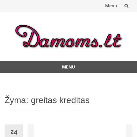
Menu
Skip
to
content
MENU
Skip
to
content
Žyma:
greitas kreditas
24