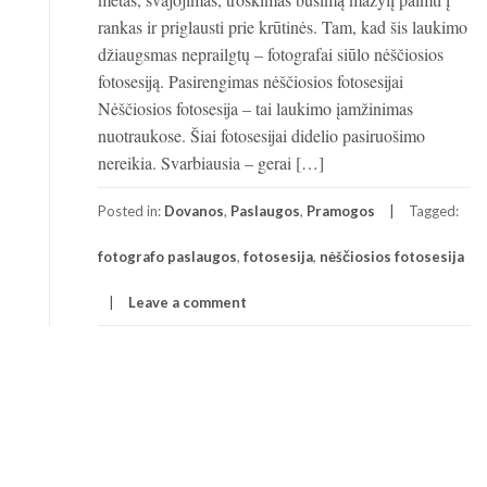
rankas ir priglausti prie krūtinės. Tam, kad šis laukimo
džiaugsmas neprailgtų – fotografai siūlo nėščiosios
fotosesiją. Pasirengimas nėščiosios fotosesijai
Nėščiosios fotosesija – tai laukimo įamžinimas
nuotraukose. Šiai fotosesijai didelio pasiruošimo
nereikia. Svarbiausia – gerai […]
Posted in:
Dovanos
,
Paslaugos
,
Pramogos
Tagged:
fotografo paslaugos
,
fotosesija
,
nėščiosios fotosesija
Leave a comment