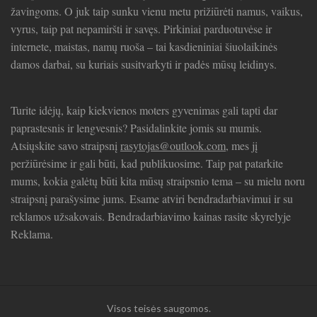
žavingoms. O juk taip sunku vienu metu prižiūrėti namus, vaikus,
vyrus, taip pat nepamiršti ir savęs. Pirkiniai parduotuvėse ir
internete, maistas, namų ruoša – tai kasdieniniai šiuolaikinės
damos darbai, su kuriais susitvarkyti ir padės mūsų leidinys.
Turite idėjų, kaip kiekvienos moters gyvenimas gali tapti dar
paprastesnis ir lengvesnis? Pasidalinkite jomis su mumis.
Atsiųskite savo straipsnį
rasytojas@outlook.com
, mes jį
peržiūrėsime ir gali būti, kad publikuosime. Taip pat patarkite
mums, kokia galėtų būti kita mūsų straipsnio tema – su mielu noru
straipsnį parašysime jums. Esame atviri bendradarbiavimui ir su
reklamos užsakovais. Bendradarbiavimo kainas rasite skyrelyje
Reklama.
Visos teisės saugomos.