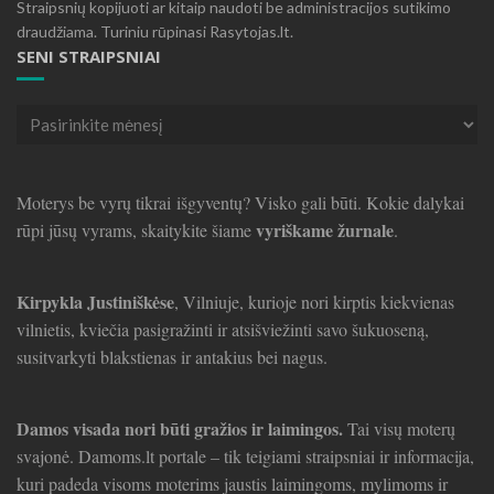
Straipsnių kopijuoti ar kitaip naudoti be administracijos sutikimo
draudžiama. Turiniu rūpinasi Rasytojas.lt.
SENI STRAIPSNIAI
Seni
straipsniai
Moterys be vyrų tikrai išgyventų? Visko gali būti. Kokie dalykai
vyriškame žurnale
rūpi jūsų vyrams, skaitykite šiame
.
Kirpykla Justiniškėse
, Vilniuje, kurioje nori kirptis kiekvienas
vilnietis, kviečia pasigražinti ir atsišviežinti savo šukuoseną,
susitvarkyti blakstienas ir antakius bei nagus.
Damos visada nori būti gražios ir laimingos.
Tai visų moterų
svajonė. Damoms.lt portale – tik teigiami straipsniai ir informacija,
kuri padeda visoms moterims jaustis laimingoms, mylimoms ir