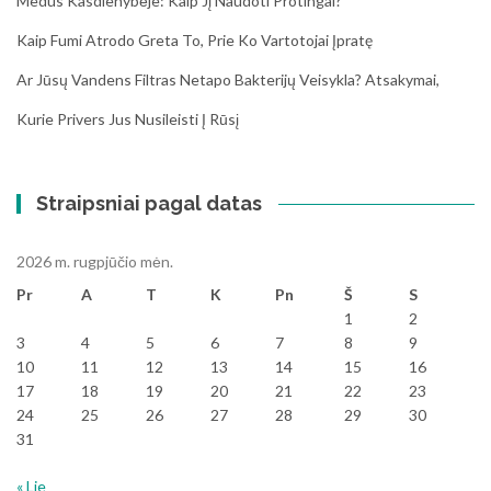
Medus Kasdienybėje: Kaip Jį Naudoti Protingai?
Kaip Fumi Atrodo Greta To, Prie Ko Vartotojai Įpratę
Ar Jūsų Vandens Filtras Netapo Bakterijų Veisykla? Atsakymai,
Kurie Privers Jus Nusileisti Į Rūsį
Straipsniai pagal datas
2026 m. rugpjūčio mėn.
Pr
A
T
K
Pn
Š
S
1
2
3
4
5
6
7
8
9
10
11
12
13
14
15
16
17
18
19
20
21
22
23
24
25
26
27
28
29
30
31
« Lie