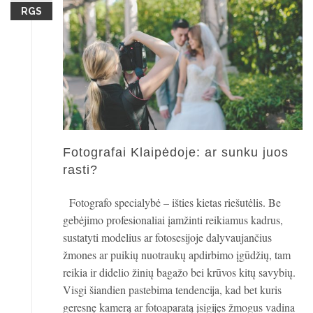
RGS
Fotografai Klaipėdoje: ar sunku juos
rasti?
Fotografo specialybė – išties kietas riešutėlis. Be
gebėjimo profesionaliai įamžinti reikiamus kadrus,
sustatyti modelius ar fotosesijoje dalyvaujančius
žmones ar puikių nuotraukų apdirbimo įgūdžių, tam
reikia ir didelio žinių bagažo bei krūvos kitų savybių.
Visgi šiandien pastebima tendencija, kad bet kuris
geresnę kamerą ar fotoaparatą įsigijęs žmogus vadina