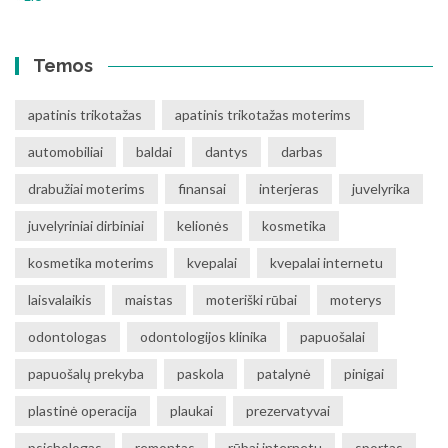
Temos
apatinis trikotažas
apatinis trikotažas moterims
automobiliai
baldai
dantys
darbas
drabužiai moterims
finansai
interjeras
juvelyrika
juvelyriniai dirbiniai
kelionės
kosmetika
kosmetika moterims
kvepalai
kvepalai internetu
laisvalaikis
maistas
moteriški rūbai
moterys
odontologas
odontologijos klinika
papuošalai
papuošalų prekyba
paskola
patalynė
pinigai
plastinė operacija
plaukai
prezervatyvai
psichologas
remontas
rūbai internetu
sportas