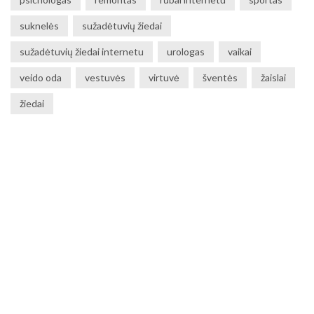
suknelės
sužadėtuvių žiedai
sužadėtuvių žiedai internetu
urologas
vaikai
veido oda
vestuvės
virtuvė
šventės
žaislai
žiedai