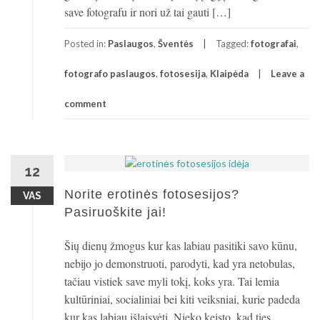
save fotografu ir nori už tai gauti […]
Posted in:
Paslaugos
,
Šventės
Tagged:
fotografai
,
fotografo paslaugos
,
fotosesija
,
Klaipėda
Leave a
comment
12
Norite erotinės fotosesijos?
VAS
Pasiruoškite jai!
Šių dienų žmogus kur kas labiau pasitiki savo kūnu,
nebijo jo demonstruoti, parodyti, kad yra netobulas,
tačiau vistiek save myli tokį, koks yra. Tai lemia
kultūriniai, socialiniai bei kiti veiksniai, kurie padeda
kur kas labiau išlaisvėti. Nieko keisto, kad ties