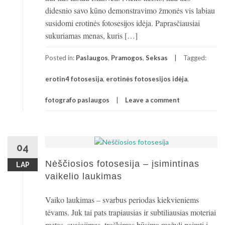
didesnio savo kūno demonstravimo žmonės vis labiau
susidomi erotinės fotosesijos idėja. Paprasčiausiai
sukuriamas menas, kuris […]
Posted in:
Paslaugos
,
Pramogos
,
Seksas
Tagged:
erotin4 fotosesija
,
erotinės fotosesijos idėja
,
fotografo paslaugos
Leave a comment
04
Nėščiosios fotosesija – įsimintinas
LAP
vaikelio laukimas
Vaiko laukimas – svarbus periodas kiekvieniems
tėvams. Juk tai pats trapiausias ir subtiliausias moteriai
metas, svajojimas, troškimas būsimą mažylį paimti į