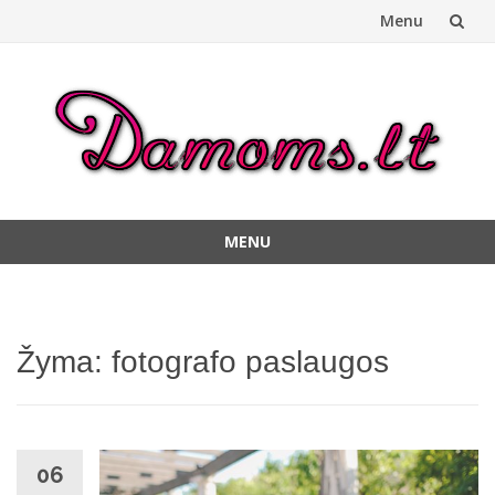
Menu
Skip
to
content
MENU
Skip
to
content
Žyma:
fotografo paslaugos
06