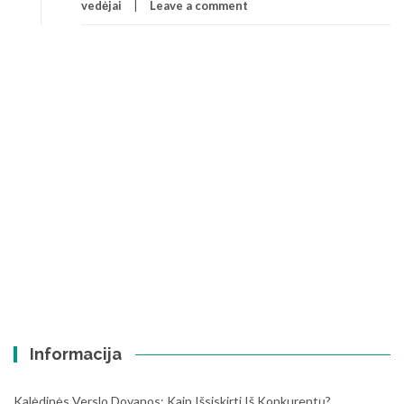
vedėjai
Leave a comment
Informacija
Kalėdinės Verslo Dovanos: Kaip Išsiskirti Iš Konkurentų?