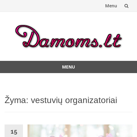
Menu
Skip
to
content
MENU
Skip
to
content
Žyma:
vestuvių organizatoriai
15