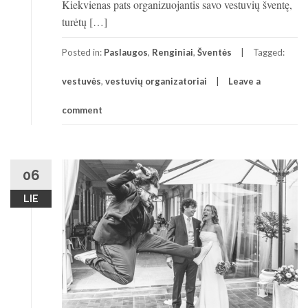
Kiekvienas pats organizuojantis savo vestuvių šventę,
turėtų […]
Posted in:
Paslaugos
,
Renginiai
,
Šventės
Tagged:
vestuvės
,
vestuvių organizatoriai
Leave a
comment
06
LIE