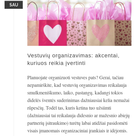
SAU
Vestuvių organizavimas: akcentai,
kuriuos reikia įvertinti
Planuojate organizuoti vestuves pats? Gerai, tačiau
nepamirškite, kad vestuvių organizavimas reikalauja
smulkmeniškumo, laiko, pastangų, kadangi tokios
didelės šventės suderinimas dažniausiai kelia nemažai
rūpesčių. Todėl tas, kuris ketina tuo užsiimti
(dažniausiai tai reikalauja didesnio ar mažesnio abiejų
partnerių įsitraukimo) turėtų labai atidžiai pasidomėti
visais įmanomais organizaciniai įrankiais ir idėjomis.