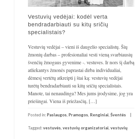
Vestuvių vedėjai: kodėl verta
bendradarbiauti su kitų sričių
specialistais?
Vestuvių vedėjai – vieni iš daugelio specialistų. Šių
žmonių darbas – profesionaliai vesti vieną svarbiausių
švenčių žmogaus gyvenime -. vestuves. Ir nors šį darbą
atliekantys žmonės paprastai dirba individualiai,
dėmesį vertėtų atkreipti į štai ką: vestuvių vedėjai
turėtų bendradarbiauti su kitų sričių specialistais.
Manote, tai nenaudinga? Mes jums įrodysime, jog yra
priešingai. Viena iš priežasčių, […]
Posted in:
Paslaugos
,
Pramogos
,
Renginiai
,
Šventės
Tagged:
vestuvės
,
vestuvių organizatoriai
,
vestuvių