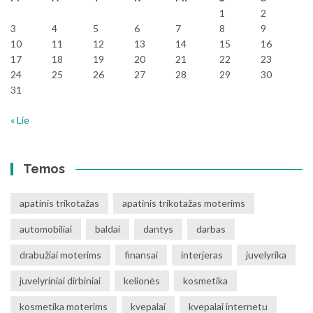
1
2
3
4
5
6
7
8
9
10
11
12
13
14
15
16
17
18
19
20
21
22
23
24
25
26
27
28
29
30
31
« Lie
Temos
apatinis trikotažas
apatinis trikotažas moterims
automobiliai
baldai
dantys
darbas
drabužiai moterims
finansai
interjeras
juvelyrika
juvelyriniai dirbiniai
kelionės
kosmetika
kosmetika moterims
kvepalai
kvepalai internetu