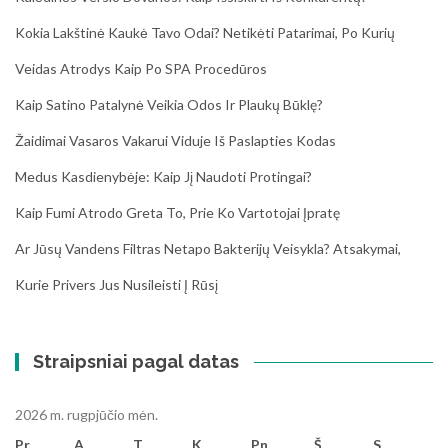
Kokia Lakštinė Kaukė Tavo Odai? Netikėti Patarimai, Po Kurių
Veidas Atrodys Kaip Po SPA Procedūros
Kaip Satino Patalynė Veikia Odos Ir Plaukų Būklę?
Žaidimai Vasaros Vakarui Viduje Iš Paslapties Kodas
Medus Kasdienybėje: Kaip Jį Naudoti Protingai?
Kaip Fumi Atrodo Greta To, Prie Ko Vartotojai Įpratę
Ar Jūsų Vandens Filtras Netapo Bakterijų Veisykla? Atsakymai,
Kurie Privers Jus Nusileisti Į Rūsį
Straipsniai pagal datas
2026 m. rugpjūčio mėn.
Pr
A
T
K
Pn
Š
S