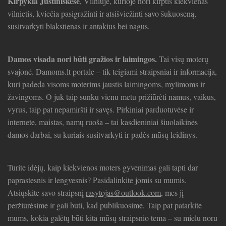
Kirpykla Justiniškėse
, Vilniuje, kurioje nori kirptis kiekvienas
vilnietis, kviečia pasigražinti ir atsišviežinti savo šukuoseną,
susitvarkyti blakstienas ir antakius bei nagus.
Damos visada nori būti gražios ir laimingos.
Tai visų moterų
svajonė. Damoms.lt portale – tik teigiami straipsniai ir informacija,
kuri padeda visoms moterims jaustis laimingoms, mylimoms ir
žavingoms. O juk taip sunku vienu metu prižiūrėti namus, vaikus,
vyrus, taip pat nepamiršti ir savęs. Pirkiniai parduotuvėse ir
internete, maistas, namų ruoša – tai kasdieniniai šiuolaikinės
damos darbai, su kuriais susitvarkyti ir padės mūsų leidinys.
Turite idėjų, kaip kiekvienos moters gyvenimas gali tapti dar
paprastesnis ir lengvesnis? Pasidalinkite jomis su mumis.
Atsiųskite savo straipsnį
rasytojas@outlook.com
, mes jį
peržiūrėsime ir gali būti, kad publikuosime. Taip pat patarkite
mums, kokia galėtų būti kita mūsų straipsnio tema – su mielu noru