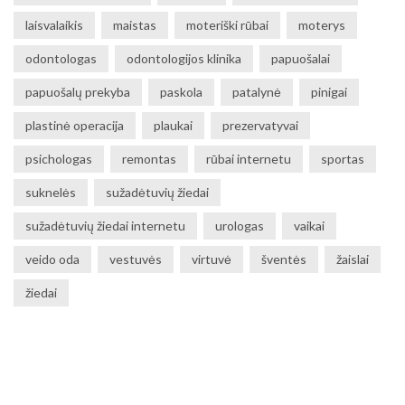
laisvalaikis
maistas
moteriški rūbai
moterys
odontologas
odontologijos klinika
papuošalai
papuošalų prekyba
paskola
patalynė
pinigai
plastinė operacija
plaukai
prezervatyvai
psichologas
remontas
rūbai internetu
sportas
suknelės
sužadėtuvių žiedai
sužadėtuvių žiedai internetu
urologas
vaikai
veido oda
vestuvės
virtuvė
šventės
žaislai
žiedai