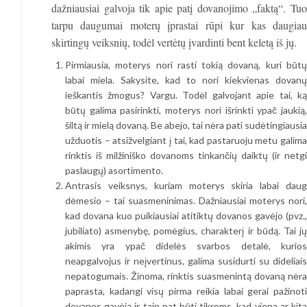
dažniausiai galvoja tik apie patį dovanojimo „faktą“. Tuo
tarpu daugumai moterų įprastai rūpi kur kas daugiau
skirtingų veiksnių, todėl vertėtų įvardinti bent keletą iš jų.
Pirmiausia, moterys nori rasti tokią dovaną, kuri būtų
labai miela. Sakysite, kad to nori kiekvienas dovanų
ieškantis žmogus? Vargu. Todėl galvojant apie tai, ką
būtų galima pasirinkti, moterys nori išrinkti ypač jaukią,
šiltą ir mielą dovaną. Be abejo, tai nėra pati sudėtingiausia
užduotis – atsižvelgiant į tai, kad pastaruoju metu galima
rinktis iš milžiniško dovanoms tinkančių daiktų (ir netgi
paslaugų) asortimento.
Antrasis veiksnys, kuriam moterys skiria labai daug
dėmesio – tai suasmeninimas. Dažniausiai moterys nori,
kad dovana kuo puikiausiai atitiktų dovanos gavėjo (pvz.,
jubiliato) asmenybę, pomėgius, charakterį ir būdą. Tai jų
akimis yra ypač didelės svarbos detalė, kurios
neapgalvojus ir neįvertinus, galima susidurti su dideliais
nepatogumais. Žinoma, rinktis suasmenintą dovaną nėra
paprasta, kadangi visų pirma reikia labai gerai pažinoti
dovanos gavėją ir taip pat būti tikroms, kad viena ar kita