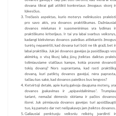
dovana tikrai gali atitikti konkretaus žmogaus skonį ir
lūkesčius.
Trečiasis aspektas, kurio moterys nelinkusios praleisti
pro savo akis, yra dovanos praktiškumas. Dažniausiai
dovanos mielumas ir suasmeninimas yra lydimas ir
praktiškumo kriterijaus. Ir tai yra labai svarbus veiksnys,
kadangi kiekvienas dovanos paieškas atliekantis žmogus
turėtų nepamiršti, kad dovana turi būti ne tik graži, bet ir
labai praktiška. Juk jei dovanos gavėjas ja pasidžiaugs vos
akimirką, o visą likusį laiką jūsų įteiktas daiktas praleis
tolimiausiame stalčiaus kampe, kokia prasmė dovanoti
tokią dovaną? Nors suprantama, kad rasti praktišką
dovaną, kuri patiktų dovanos gavėjui, nėra paprasta,
tačiau kas sakė, kad dovanos paieškos bus lengvos?
Ketvirtoji detalė, apie kurią galvoja dauguma moterų, yra
dovanos įpakavimas ir „apipavidalinimas“. Trumpiau
tariant, nemažai dėmesio skiriama ir pačios dovanos
išorei. Juk pirmiausia dovanos gavėjas turi apsidžiaugti
tuo, ką pamato dar net neišpakavęs jam įteiktos dovanos.
Galiausiai penktuoju veiksniu reikėtų įvardinti ir