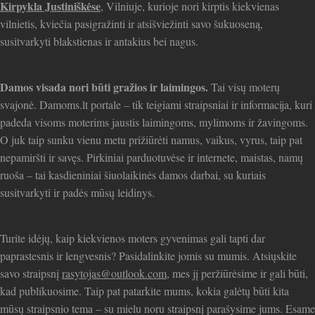
Kirpykla Justiniškėse
, Vilniuje, kurioje nori kirptis kiekvienas
vilnietis, kviečia pasigražinti ir atsišviežinti savo šukuoseną,
susitvarkyti blakstienas ir antakius bei nagus.
Damos visada nori būti gražios ir laimingos.
Tai visų moterų
svajonė. Damoms.lt portale – tik teigiami straipsniai ir informacija, kuri
padeda visoms moterims jaustis laimingoms, mylimoms ir žavingoms.
O juk taip sunku vienu metu prižiūrėti namus, vaikus, vyrus, taip pat
nepamiršti ir savęs. Pirkiniai parduotuvėse ir internete, maistas, namų
ruoša – tai kasdieniniai šiuolaikinės damos darbai, su kuriais
susitvarkyti ir padės mūsų leidinys.
Turite idėjų, kaip kiekvienos moters gyvenimas gali tapti dar
paprastesnis ir lengvesnis? Pasidalinkite jomis su mumis. Atsiųskite
savo straipsnį
rasytojas@outlook.com
, mes jį peržiūrėsime ir gali būti,
kad publikuosime. Taip pat patarkite mums, kokia galėtų būti kita
mūsų straipsnio tema – su mielu noru straipsnį parašysime jums. Esame