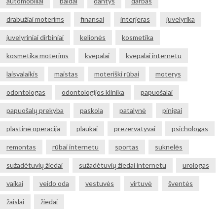
automobiliai
baldai
dantys
darbas
drabužiai moterims
finansai
interjeras
juvelyrika
juvelyriniai dirbiniai
kelionės
kosmetika
kosmetika moterims
kvepalai
kvepalai internetu
laisvalaikis
maistas
moteriški rūbai
moterys
odontologas
odontologijos klinika
papuošalai
papuošalų prekyba
paskola
patalynė
pinigai
plastinė operacija
plaukai
prezervatyvai
psichologas
remontas
rūbai internetu
sportas
suknelės
sužadėtuvių žiedai
sužadėtuvių žiedai internetu
urologas
vaikai
veido oda
vestuvės
virtuvė
šventės
žaislai
žiedai