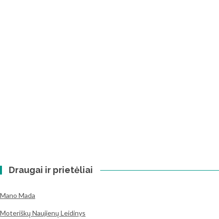
Draugai ir prietėliai
Mano Mada
Moteriškų Naujienų Leidinys