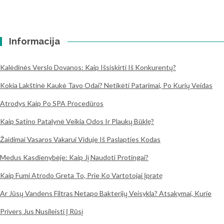
Informacija
Kalėdinės Verslo Dovanos: Kaip Išsiskirti Iš Konkurentų?
Kokia Lakštinė Kaukė Tavo Odai? Netikėti Patarimai, Po Kurių Veidas
Atrodys Kaip Po SPA Procedūros
Kaip Satino Patalynė Veikia Odos Ir Plaukų Būklę?
Žaidimai Vasaros Vakarui Viduje Iš Paslapties Kodas
Medus Kasdienybėje: Kaip Jį Naudoti Protingai?
Kaip Fumi Atrodo Greta To, Prie Ko Vartotojai Įpratę
Ar Jūsų Vandens Filtras Netapo Bakterijų Veisykla? Atsakymai, Kurie
Privers Jus Nusileisti Į Rūsį