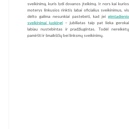
sveikinimą, kuris lydi dovanos įteikimą. Ir nors kai kurios
moterys linkusios rinktis labai oficialius sveikinimus, vis
dėlto galima nesunkiai pastebėti, kad jei
gimtadienio
sveikinimai juokingi
– jubiliatas taip pat lieka gerokai
labiau nustebintas ir pradžiugintas. Todėl nereikėtų
pamiršti ir šmaikščių bei linksmų sveikinimų.