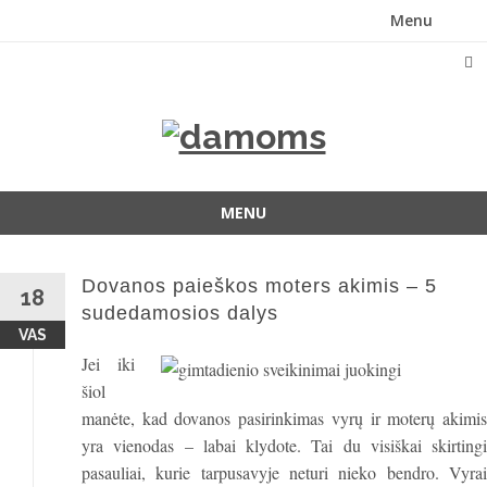
Menu
Skip
to
content
MENU
Skip
to
Dovanos paieškos moters akimis – 5
content
18
sudedamosios dalys
VAS
Jei iki
šiol
manėte, kad dovanos pasirinkimas vyrų ir moterų akimis
yra vienodas – labai klydote. Tai du visiškai skirtingi
pasauliai, kurie tarpusavyje neturi nieko bendro. Vyrai