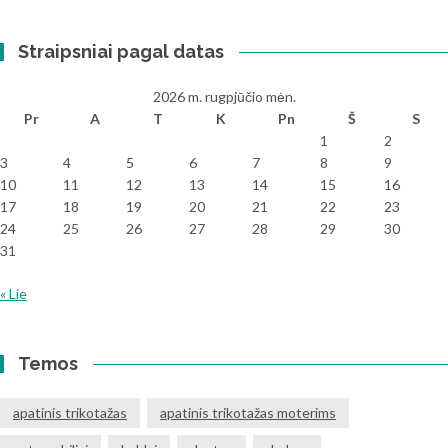
Straipsniai pagal datas
2026 m. rugpjūčio mėn.
Pr
A
T
K
Pn
Š
S
1
2
3
4
5
6
7
8
9
10
11
12
13
14
15
16
17
18
19
20
21
22
23
24
25
26
27
28
29
30
31
« Lie
Temos
apatinis trikotažas
apatinis trikotažas moterims