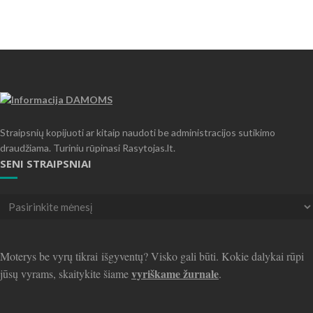
Straipsnių kopijuoti ar kitaip naudoti be administracijos sutikimo
draudžiama. Turiniu rūpinasi Rasytojas.lt.
SENI STRAIPSNIAI
Seni
straipsniai
Moterys be vyrų tikrai išgyventų? Visko gali būti. Kokie dalykai rūpi
vyriškame žurnale
jūsų vyrams, skaitykite šiame
.