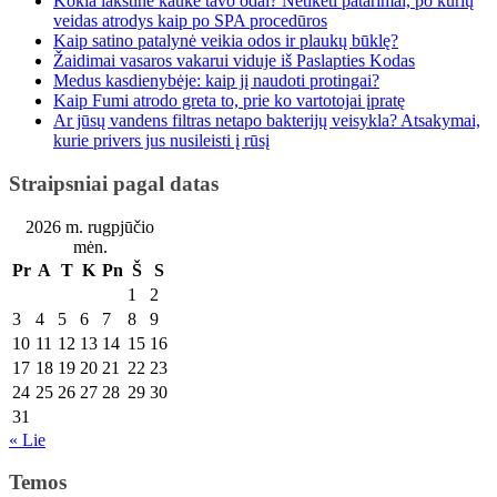
Kokia lakštinė kaukė tavo odai? Netikėti patarimai, po kurių
veidas atrodys kaip po SPA procedūros
Kaip satino patalynė veikia odos ir plaukų būklę?
Žaidimai vasaros vakarui viduje iš Paslapties Kodas
Medus kasdienybėje: kaip jį naudoti protingai?
Kaip Fumi atrodo greta to, prie ko vartotojai įpratę
Ar jūsų vandens filtras netapo bakterijų veisykla? Atsakymai,
kurie privers jus nusileisti į rūsį
Straipsniai pagal datas
2026 m. rugpjūčio
mėn.
Pr
A
T
K
Pn
Š
S
1
2
3
4
5
6
7
8
9
10
11
12
13
14
15
16
17
18
19
20
21
22
23
24
25
26
27
28
29
30
31
« Lie
Temos