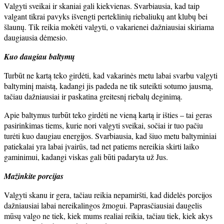
Valgyti sveikai ir skaniai gali kiekvienas. Svarbiausia, kad taip
valgant tikrai pavyks išvengti perteklinių riebaliukų ant klubų bei
šlaunų. Tik reikia mokėti valgyti, o vakarienei dažniausiai skiriama
daugiausia dėmesio.
Kuo daugiau baltymų
Turbūt ne kartą teko girdėti, kad vakarinės metu labai svarbu valgyti
baltyminį maistą, kadangi jis padeda ne tik suteikti sotumo jausmą,
tačiau dažniausiai ir paskatina greitesnį riebalų deginimą.
Apie baltymus turbūt teko girdėti ne vieną kartą ir išties – tai geras
pasirinkimas tiems, kurie nori valgyti sveikai, sočiai ir tuo pačiu
turėti kuo daugiau energijos. Svarbiausia, kad šiuo metu baltyminiai
patiekalai yra labai įvairūs, tad net patiems nereikia skirti laiko
gaminimui, kadangi viskas gali būti padaryta už Jus.
Mažinkite porcijas
Valgyti skanu ir gera, tačiau reikia nepamiršti, kad didelės porcijos
dažniausiai labai nereikalingos žmogui. Paprasčiausiai daugelis
mūsų valgo ne tiek, kiek mums realiai reikia, tačiau tiek, kiek akys