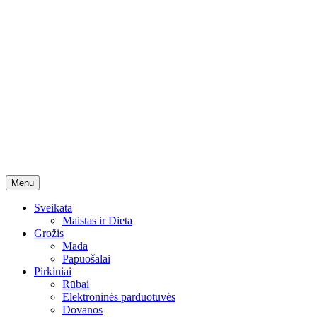
Skip
Menu
to
content
Sveikata
Maistas ir Dieta
Grožis
Mada
Papuošalai
Pirkiniai
Rūbai
Elektroninės parduotuvės
Dovanos