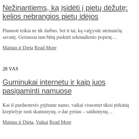
Nežinantiems, ką įsidėti į pietų dėžutę:
kelios nebrangios pietų idėjos
Planuoti reikia ne tik darbus, bet ir tai, ką valgysite ateinančią
savaitę. Geriausia tam būtų paskirti sekmadienio popietę....
Maistas ir Dieta
Read More
28
VAS
Guminukai internetu ir kaip juos
pasigaminti namuose
Kai iš parduotuvės grįžtame namo, vaikai visuomet tikisi pirkinių
krepšelyje rasti skanumynų, o dar geriau – saldumynų....
Maistas ir Dieta
,
Vaikai
Read More