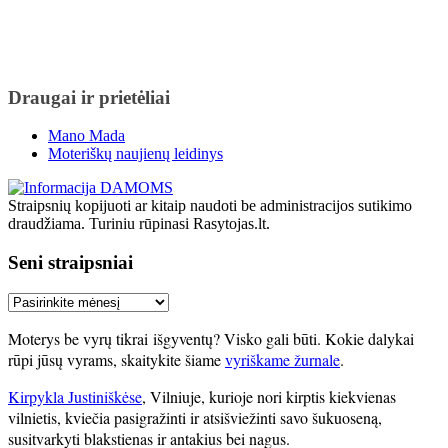
Draugai ir prietėliai
Mano Mada
Moteriškų naujienų leidinys
Straipsnių kopijuoti ar kitaip naudoti be administracijos sutikimo
draudžiama. Turiniu rūpinasi Rasytojas.lt.
Seni straipsniai
Seni
straipsniai
Moterys be vyrų tikrai išgyventų? Visko gali būti. Kokie dalykai
rūpi jūsų vyrams, skaitykite šiame
vyriškame žurnale
.
Kirpykla Justiniškėse
, Vilniuje, kurioje nori kirptis kiekvienas
vilnietis, kviečia pasigražinti ir atsišviežinti savo šukuoseną,
susitvarkyti blakstienas ir antakius bei nagus.