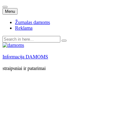
Skip
Menu
to
content
Žurnalas damoms
Reklama
Search
for:
Informacija DAMOMS
straipsniai ir patarimai