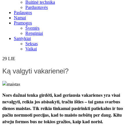
Buitinė technika
Parduotuvės
Paslaugos
Namai
Pramogos
Šventės
Renginiai
Santykiai
Seksas
Vaikai
29
LIE
Ką valgyti vakarienei?
Nors dažnai tenka girdėti, kad geriausia vakarienes yra visai
nevalgyti, reikia jos atsisakyti, tračiu išties – tai gana svarbus
dienos maistas. Tik reikia tinkamai pasirinkti patiekalus ir tuo
pačiu normuoti porcijas, kad to maisto nebūtų per daug. Kitu
atveju formos bus ne tokios gražios, kaip kad norisi.