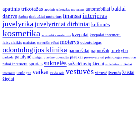
baldai
apatinis trikotažas
automobiliai
apatinis trikotažas moterims
interjeras
finansai
dantys
drabužiai moterims
darbas
juvelyrika
juvelyriniai dirbiniai
kelionės
kosmetika
kvepalai
kvepalai internetu
kosmetika moterims
moterys
laisvalaikis
maistas
odontologas
moteriški rūbai
odontologijos klinika
papuošalai
papuošalų prekyba
patalynė
plaukai
paskola
pinigai
plastinė operacija
prezervatyvai
psichologas
remontas
suknelės
sportas
sužadėtuvių žiedai
rūbai internetu
sužadėtuvių žiedai
vestuvės
vaikai
žaislai
urologas
virtuvė
šventės
internetu
veido oda
žiedai