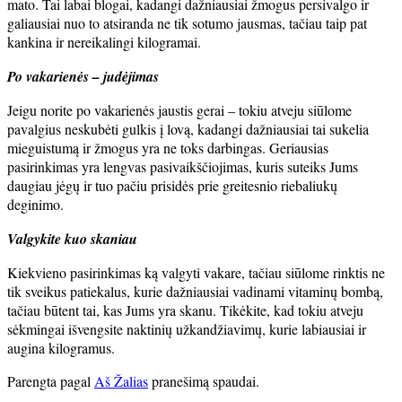
mato. Tai labai blogai, kadangi dažniausiai žmogus persivalgo ir
galiausiai nuo to atsiranda ne tik sotumo jausmas, tačiau taip pat
kankina ir nereikalingi kilogramai.
Po vakarienės – judėjimas
Jeigu norite po vakarienės jaustis gerai – tokiu atveju siūlome
pavalgius neskubėti gulkis į lovą, kadangi dažniausiai tai sukelia
mieguistumą ir žmogus yra ne toks darbingas. Geriausias
pasirinkimas yra lengvas pasivaikščiojimas, kuris suteiks Jums
daugiau jėgų ir tuo pačiu prisidės prie greitesnio riebaliukų
deginimo.
Valgykite kuo skaniau
Kiekvieno pasirinkimas ką valgyti vakare, tačiau siūlome rinktis ne
tik sveikus patiekalus, kurie dažniausiai vadinami vitaminų bombą,
tačiau būtent tai, kas Jums yra skanu. Tikėkite, kad tokiu atveju
sėkmingai išvengsite naktinių užkandžiavimų, kurie labiausiai ir
augina kilogramus.
Parengta pagal
Aš Žalias
pranešimą spaudai.