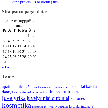
kurie privers jus nusileisti į rūsį
Straipsniai pagal datas
2026 m. rugpjūčio
mėn.
Pr
A
T
K
Pn
Š
S
1
2
3
4
5
6
7
8
9
10
11
12
13
14
15
16
17
18
19
20
21
22
23
24
25
26
27
28
29
30
31
« Lie
Temos
baldai
apatinis trikotažas
automobiliai
apatinis trikotažas moterims
interjeras
finansai
dantys
drabužiai moterims
darbas
juvelyrika
juvelyriniai dirbiniai
kelionės
kosmetika
kvepalai
kvepalai internetu
kosmetika moterims