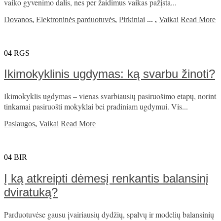
vaiko gyvenimo dalis, nes per žaidimus vaikas pažįsta...
Dovanos
,
Elektroninės parduotuvės
,
Pirkiniai
...
,
Vaikai
Read More
04
RGS
Ikimokyklinis ugdymas: ką svarbu žinoti?
Ikimokyklis ugdymas – vienas svarbiausių pasiruošimo etapų, norint
tinkamai pasiruošti mokyklai bei pradiniam ugdymui. Vis...
Paslaugos
,
Vaikai
Read More
04
BIR
Į ką atkreipti dėmesį renkantis balansinį
dviratuką?
Parduotuvėse gausu įvairiausių dydžių, spalvų ir modelių balansinių