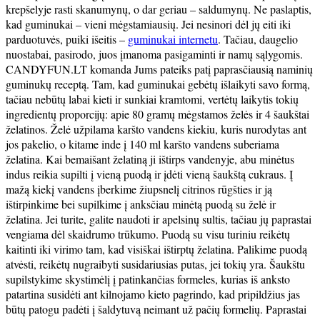
krepšelyje rasti skanumynų, o dar geriau – saldumynų. Ne paslaptis,
kad guminukai – vieni mėgstamiausių. Jei nesinori dėl jų eiti iki
parduotuvės, puiki išeitis –
guminukai internetu
. Tačiau, daugelio
nuostabai, pasirodo, juos įmanoma pasigaminti ir namų sąlygomis.
CANDYFUN.LT komanda Jums pateiks patį paprasčiausią naminių
guminukų receptą. Tam, kad guminukai gebėtų išlaikyti savo formą,
tačiau nebūtų labai kieti ir sunkiai kramtomi, vertėtų laikytis tokių
ingredientų proporcijų: apie 80 gramų mėgstamos želės ir 4 šaukštai
želatinos. Želė užpilama karšto vandens kiekiu, kuris nurodytas ant
jos pakelio, o kitame inde į 140 ml karšto vandens suberiama
želatina. Kai bemaišant želatiną ji ištirps vandenyje, abu minėtus
indus reikia supilti į vieną puodą ir įdėti vieną šaukštą cukraus. Į
mažą kiekį vandens įberkime žiupsnelį citrinos rūgšties ir ją
ištirpinkime bei supilkime į anksčiau minėtą puodą su želė ir
želatina. Jei turite, galite naudoti ir apelsinų sultis, tačiau jų paprastai
vengiama dėl skaidrumo trūkumo. Puodą su visu turiniu reikėtų
kaitinti iki virimo tam, kad visiškai ištirptų želatina. Palikime puodą
atvėsti, reikėtų nugraibyti susidariusias putas, jei tokių yra. Šaukštu
supilstykime skystimėlį į patinkančias formeles, kurias iš anksto
patartina susidėti ant kilnojamo kieto pagrindo, kad pripildžius jas
būtų patogu padėti į šaldytuvą neimant už pačių formelių. Paprastai