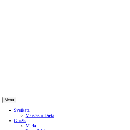
Skip
Menu
to
content
Sveikata
Maistas ir Dieta
Grožis
Mada