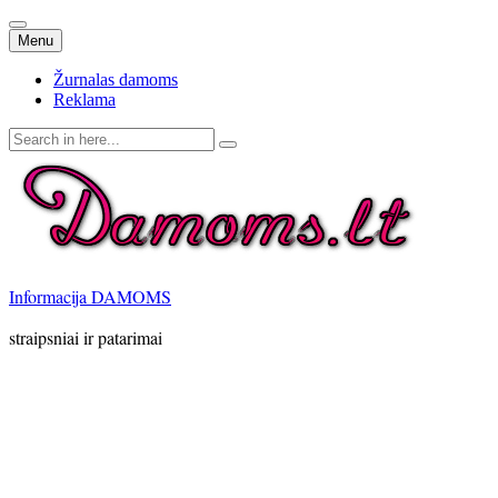
Skip
Menu
to
content
Žurnalas damoms
Reklama
Search
for:
Informacija DAMOMS
straipsniai ir patarimai