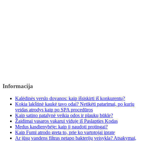
Informacija
Kalėdinės verslo dovanos: kaip išsiskirti iš konkurentų?
Kokia lakštinė kaukė tavo odai? Netikėti patarimai, po kurių
veidas atrodys kaip po SPA procedūros
Kaip satino patalynė veikia odos ir plaukų būklę?
Žaidimai vasaros vakarui viduje iš Paslapties Kodas
Medus kasdienybėje: kaip jį naudoti protingai?
Kaip Fumi atrodo greta to, prie ko vartotojai įpratę
Ar jūsų vandens filtras netapo bakterijų veisykla? Atsakymai,