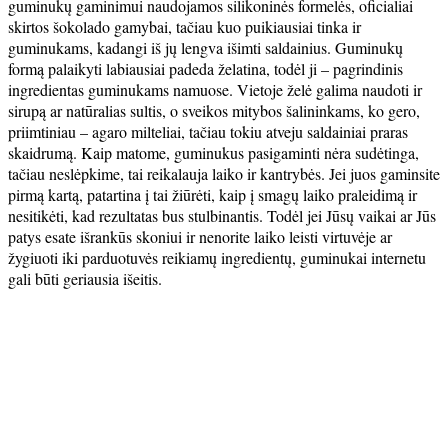
guminukų gaminimui naudojamos silikoninės formelės, oficialiai
skirtos šokolado gamybai, tačiau kuo puikiausiai tinka ir
guminukams, kadangi iš jų lengva išimti saldainius. Guminukų
formą palaikyti labiausiai padeda želatina, todėl ji – pagrindinis
ingredientas guminukams namuose. Vietoje želė galima naudoti ir
sirupą ar natūralias sultis, o sveikos mitybos šalininkams, ko gero,
priimtiniau – agaro milteliai, tačiau tokiu atveju saldainiai praras
skaidrumą. Kaip matome, guminukus pasigaminti nėra sudėtinga,
tačiau neslėpkime, tai reikalauja laiko ir kantrybės. Jei juos gaminsite
pirmą kartą, patartina į tai žiūrėti, kaip į smagų laiko praleidimą ir
nesitikėti, kad rezultatas bus stulbinantis. Todėl jei Jūsų vaikai ar Jūs
patys esate išrankūs skoniui ir nenorite laiko leisti virtuvėje ar
žygiuoti iki parduotuvės reikiamų ingredientų, guminukai internetu
gali būti geriausia išeitis.