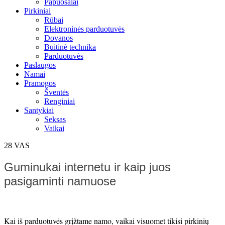
Papuošalai
Pirkiniai
Rūbai
Elektroninės parduotuvės
Dovanos
Buitinė technika
Parduotuvės
Paslaugos
Namai
Pramogos
Šventės
Renginiai
Santykiai
Seksas
Vaikai
28
VAS
Guminukai internetu ir kaip juos
pasigaminti namuose
Kai iš parduotuvės grįžtame namo, vaikai visuomet tikisi pirkinių