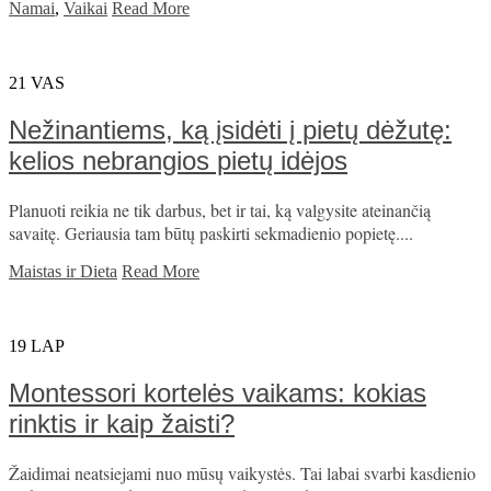
Namai
,
Vaikai
Read More
21
VAS
Nežinantiems, ką įsidėti į pietų dėžutę:
kelios nebrangios pietų idėjos
Planuoti reikia ne tik darbus, bet ir tai, ką valgysite ateinančią
savaitę. Geriausia tam būtų paskirti sekmadienio popietę....
Maistas ir Dieta
Read More
19
LAP
Montessori kortelės vaikams: kokias
rinktis ir kaip žaisti?
Žaidimai neatsiejami nuo mūsų vaikystės. Tai labai svarbi kasdienio