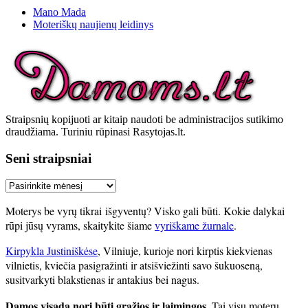
Mano Mada
Moteriškų naujienų leidinys
Straipsnių kopijuoti ar kitaip naudoti be administracijos sutikimo
draudžiama. Turiniu rūpinasi Rasytojas.lt.
Seni straipsniai
Seni
straipsniai
Moterys be vyrų tikrai išgyventų? Visko gali būti. Kokie dalykai
rūpi jūsų vyrams, skaitykite šiame
vyriškame žurnale
.
Kirpykla Justiniškėse
, Vilniuje, kurioje nori kirptis kiekvienas
vilnietis, kviečia pasigražinti ir atsišviežinti savo šukuoseną,
susitvarkyti blakstienas ir antakius bei nagus.
Damos visada nori būti gražios ir laimingos.
Tai visų moterų