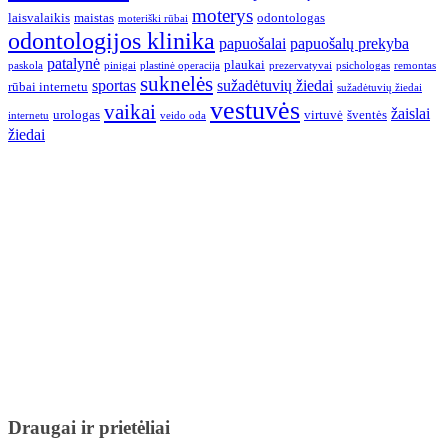
moterys
laisvalaikis
maistas
odontologas
moteriški rūbai
odontologijos klinika
papuošalai
papuošalų prekyba
patalynė
plaukai
paskola
pinigai
plastinė operacija
prezervatyvai
psichologas
remontas
suknelės
sportas
sužadėtuvių žiedai
rūbai internetu
sužadėtuvių žiedai
vestuvės
vaikai
žaislai
urologas
virtuvė
šventės
internetu
veido oda
žiedai
Draugai ir prietėliai