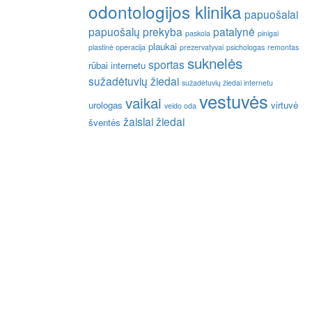
odontologijos klinika
papuošalai
papuošalų prekyba
patalynė
paskola
pinigai
plaukai
plastinė operacija
prezervatyvai
psichologas
remontas
suknelės
sportas
rūbai internetu
sužadėtuvių žiedai
sužadėtuvių žiedai internetu
vestuvės
vaikai
urologas
virtuvė
veido oda
žaislai
žiedai
šventės