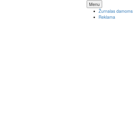
Skip
Menu
to
Žurnalas damoms
content
Reklama