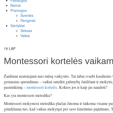
Paslaugos
Namai
Pramogos
Šventės
Renginiai
Santykiai
Seksas
Vaikai
19
LAP
Montessori kortelės vaikams:
Žaidimai neatsiejami nuo mūsų vaikystės. Tai labai svarbi kasdienio 
geriausias sprendimas – vaikui suteikti galimybę žaidžiant ir mokyti
pasirinkimų –
montessori kortelės
. Kokios jos ir kaip jas naudoti?
Kas yra montessori metodika?
Montessori mokymosi metodika plačiai žinoma ir taikoma visame pasau
grindžiama tuo, kad vaikas mokytųsi per savo kinetinius pajutimus. Tai 