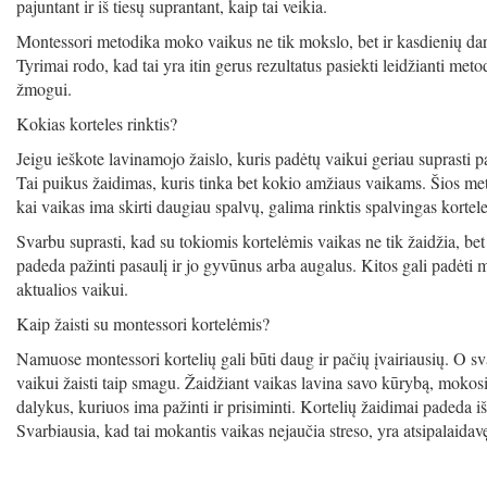
pajuntant ir iš tiesų suprantant, kaip tai veikia.
Montessori metodika moko vaikus ne tik mokslo, bet ir kasdienių darb
Tyrimai rodo, kad tai yra itin gerus rezultatus pasiekti leidžianti met
žmogui.
Kokias korteles rinktis?
Jeigu ieškote lavinamojo žaislo, kuris padėtų vaikui geriau suprasti 
Tai puikus žaidimas, kuris tinka bet kokio amžiaus vaikams. Šios met
kai vaikas ima skirti daugiau spalvų, galima rinktis spalvingas korteles
Svarbu suprasti, kad su tokiomis kortelėmis vaikas ne tik žaidžia, bet 
padeda pažinti pasaulį ir jo gyvūnus arba augalus. Kitos gali padėti m
aktualios vaikui.
Kaip žaisti su montessori kortelėmis?
Namuose montessori kortelių gali būti daug ir pačių įvairiausių. O sv
vaikui žaisti taip smagu. Žaidžiant vaikas lavina savo kūrybą, mokosi
dalykus, kuriuos ima pažinti ir prisiminti. Kortelių žaidimai padeda iš
Svarbiausia, kad tai mokantis vaikas nejaučia streso, yra atsipalaidav