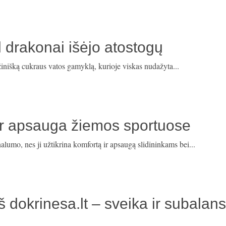
 drakonai išėjo atostogų
žinišką cukraus vatos gamyklą, kurioje viskas nudažyta...
 ir apsauga žiemos sportuose
nalumo, nes ji užtikrina komfortą ir apsaugą slidininkams bei...
dokrinesa.lt – sveika ir subalan