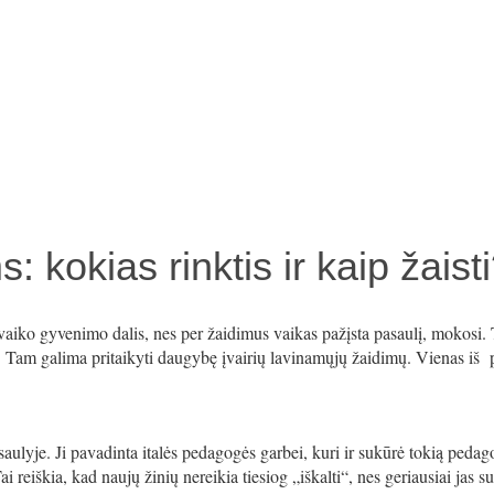
 kokias rinktis ir kaip žaist
vaiko gyvenimo dalis, nes per žaidimus vaikas pažįsta pasaulį, mokosi.
s. Tam galima pritaikyti daugybę įvairių lavinamųjų žaidimų. Vienas iš 
lyje. Ji pavadinta italės pedagogės garbei, kuri ir sukūrė tokią pedago
reiškia, kad naujų žinių nereikia tiesiog „iškalti“, nes geriausiai jas su