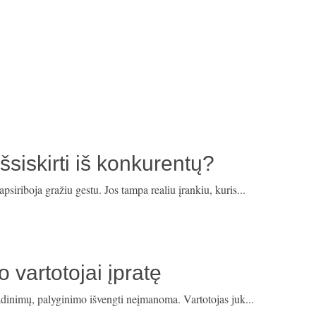
šsiskirti iš konkurentų?
iriboja gražiu gestu. Jos tampa realiu įrankiu, kuris...
 vartotojai įpratę
avadinimų, palyginimo išvengti neįmanoma. Vartotojas juk...