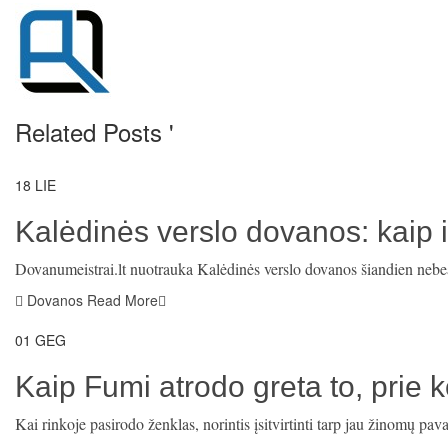
Related Posts '
18
LIE
Kalėdinės verslo dovanos: kaip i
Dovanumeistrai.lt nuotrauka Kalėdinės verslo dovanos šiandien nebeaps
Dovanos
Read More
01
GEG
Kaip Fumi atrodo greta to, prie ko
Kai rinkoje pasirodo ženklas, norintis įsitvirtinti tarp jau žinomų p