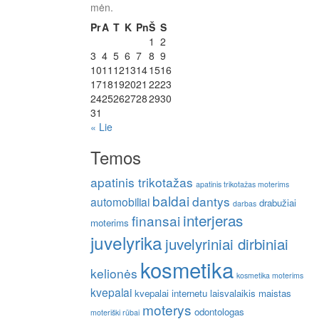
mėn.
Pr
A
T
K
Pn
Š
S
1
2
3
4
5
6
7
8
9
10
11
12
13
14
15
16
17
18
19
20
21
22
23
24
25
26
27
28
29
30
31
« Lie
Temos
apatinis trikotažas
apatinis trikotažas moterims
baldai
dantys
automobiliai
drabužiai
darbas
interjeras
finansai
moterims
juvelyrika
juvelyriniai dirbiniai
kosmetika
kelionės
kosmetika moterims
kvepalai
kvepalai internetu
laisvalaikis
maistas
moterys
odontologas
moteriški rūbai