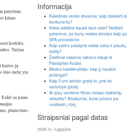
Informacija
ta patyrimu.
Kalėdinės verslo dovanos: kaip išsiskirti iš
bos kitam
konkurentų?
Kokia lakštinė kaukė tavo odai? Netikėti
patarimai, po kurių veidas atrodys kaip po
SPA procedūros
sori kortelės.
Kaip satino patalynė veikia odos ir plaukų
altos. Tačiau
būklę?
Žaidimai vasaros vakarui viduje iš
Paslapties Kodas
i kurios jų
Medus kasdienybėje: kaip jį naudoti
os šiuo metu yra
protingai?
Kaip Fumi atrodo greta to, prie ko
vartotojai įpratę
Ar jūsų vandens filtras netapo bakterijų
. Todėl su jomis
veisykla? Atsakymai, kurie privers jus
 naujus
nusileisti į rūsį
vimo, planavimo.
Straipsniai pagal datas
2026 m. rugpjūčio