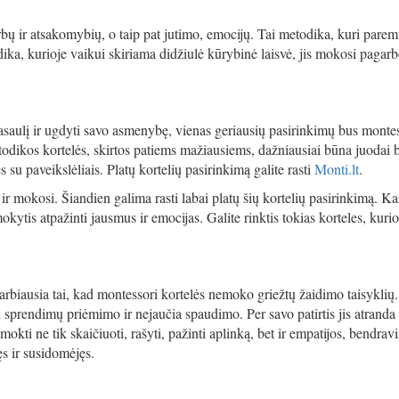
ų ir atsakomybių, o taip pat jutimo, emocijų. Tai metodika, kuri parem
odika, kurioje vaikui skiriama didžiulė kūrybinė laisvė, jis mokosi pagar
pasaulį ir ugdyti savo asmenybę, vienas geriausių pasirinkimų bus montes
odikos kortelės, skirtos patiems mažiausiems, dažniausiai būna juodai b
 su paveikslėliais. Platų kortelių pasirinkimą galite rasti
Monti.lt
.
ir mokosi. Šiandien galima rasti labai platų šių kortelių pasirinkimą. Ka
okytis atpažinti jausmus ir emocijas. Galite rinktis tokias korteles, kuri
arbiausia tai, kad montessori kortelės nemoko griežtų žaidimo taisyklių
 sprendimų priėmimo ir nejaučia spaudimo. Per savo patirtis jis atranda
mokti ne tik skaičiuoti, rašyti, pažinti aplinką, bet ir empatijos, bendra
ęs ir susidomėjęs.