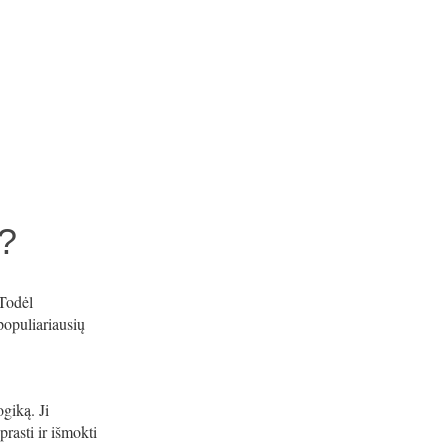
i?
 Todėl
populiariausių
giką. Ji
prasti ir išmokti