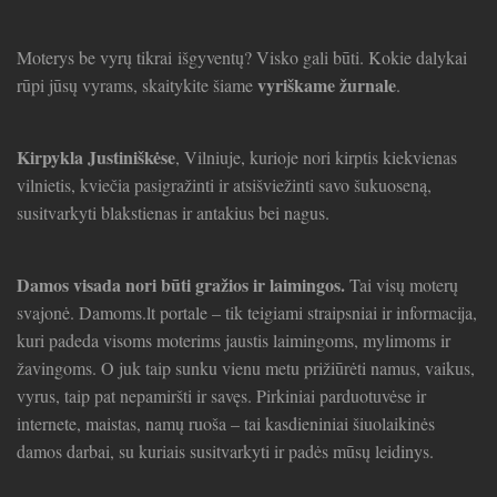
Moterys be vyrų tikrai išgyventų? Visko gali būti. Kokie dalykai
vyriškame žurnale
rūpi jūsų vyrams, skaitykite šiame
.
Kirpykla Justiniškėse
, Vilniuje, kurioje nori kirptis kiekvienas
vilnietis, kviečia pasigražinti ir atsišviežinti savo šukuoseną,
susitvarkyti blakstienas ir antakius bei nagus.
Damos visada nori būti gražios ir laimingos.
Tai visų moterų
svajonė. Damoms.lt portale – tik teigiami straipsniai ir informacija,
kuri padeda visoms moterims jaustis laimingoms, mylimoms ir
žavingoms. O juk taip sunku vienu metu prižiūrėti namus, vaikus,
vyrus, taip pat nepamiršti ir savęs. Pirkiniai parduotuvėse ir
internete, maistas, namų ruoša – tai kasdieniniai šiuolaikinės
damos darbai, su kuriais susitvarkyti ir padės mūsų leidinys.