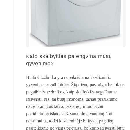
Kaip skalbyklės palengvina mūsų
gyvenimą?
Buitinė technika yra nepakeičiama kasdieninio
gyvenimo pagalbininkė. Šių dienų pasaulyje be tokios
pagalbinės technikos, kaip skalbyklės negalėtume
išsiversti. Na, tai būtų įmanoma, tačiau prarastume
daug brangaus laiko, pastangų ir tuo pačiu
padidintume išlaidas už sunaudotą vandenį. Tai
nepriimtina, todėl kasdieninėje buityje į pagalbą
pasitelkiame ne vieną prietaisą, be kurio išsiversti būtų