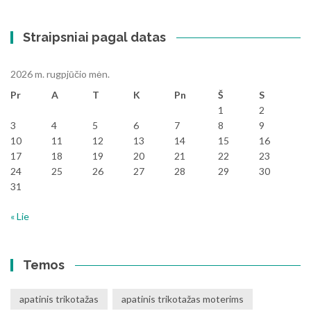
Straipsniai pagal datas
2026 m. rugpjūčio mėn.
Pr
A
T
K
Pn
Š
S
1
2
3
4
5
6
7
8
9
10
11
12
13
14
15
16
17
18
19
20
21
22
23
24
25
26
27
28
29
30
31
« Lie
Temos
apatinis trikotažas
apatinis trikotažas moterims