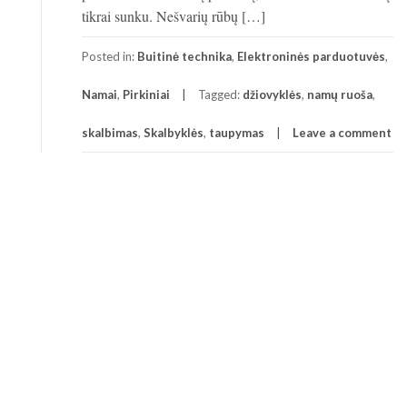
tikrai sunku. Nešvarių rūbų […]
Posted in:
Buitinė technika
,
Elektroninės parduotuvės
,
Namai
,
Pirkiniai
Tagged:
džiovyklės
,
namų ruoša
,
skalbimas
,
Skalbyklės
,
taupymas
Leave a comment