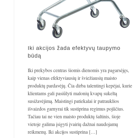
Iki akcijos žada efektyvų taupymo
būdą
Iki prekybos centras šiomis dienomis yra pagarsėjęs,
kaip vienas efektyviausių ir šviežiausių maisto
produktų pardavėjų. Čia dirba talentingi kepėjai, kurie
klientams gali pasiūlyti malonių kvapų sukeltą
susižavėjimą. Maistingi patiekalai ir patrauklios
išvaizdos garnyrai tik sustiprina regimus pojūčius.
Tačiau tai ne vien maisto produktų šaltinis, šioje
vietoje galima įsigyti įvairių dažnai naudojamų
reikmenų. Iki akcijos sustiprina […]