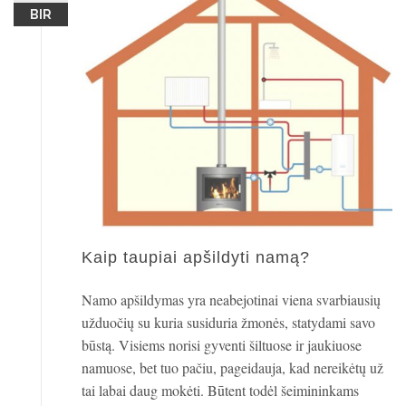
BIR
Kaip taupiai apšildyti namą?
Namo apšildymas yra neabejotinai viena svarbiausių
užduočių su kuria susiduria žmonės, statydami savo
būstą. Visiems norisi gyventi šiltuose ir jaukiuose
namuose, bet tuo pačiu, pageidauja, kad nereikėtų už
tai labai daug mokėti. Būtent todėl šeimininkams