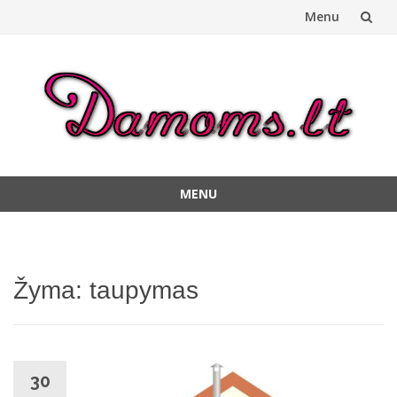
Menu
Skip
to
content
MENU
Skip
to
content
Žyma:
taupymas
30