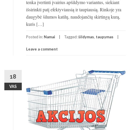
tenka įvertinti įvairius apšildymo variantus, siekiant
išsirinkti patį efektyviausią ir taupiausią. Rinkoje yra
daugybė šilumos katilų, naudojančių skirtingą kurą,
kuris […]
Posted in:
Namai
Tagged:
šildymas
,
taupymas
Leave a comment
18
VAS