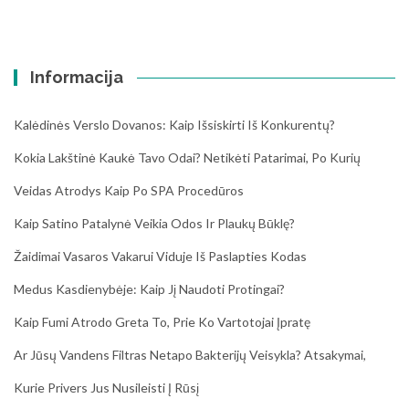
Informacija
Kalėdinės Verslo Dovanos: Kaip Išsiskirti Iš Konkurentų?
Kokia Lakštinė Kaukė Tavo Odai? Netikėti Patarimai, Po Kurių
Veidas Atrodys Kaip Po SPA Procedūros
Kaip Satino Patalynė Veikia Odos Ir Plaukų Būklę?
Žaidimai Vasaros Vakarui Viduje Iš Paslapties Kodas
Medus Kasdienybėje: Kaip Jį Naudoti Protingai?
Kaip Fumi Atrodo Greta To, Prie Ko Vartotojai Įpratę
Ar Jūsų Vandens Filtras Netapo Bakterijų Veisykla? Atsakymai,
Kurie Privers Jus Nusileisti Į Rūsį