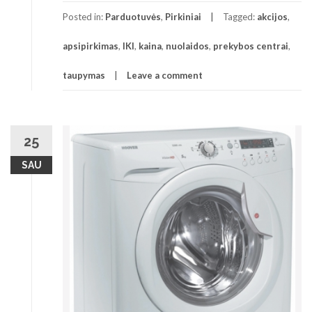
Posted in:
Parduotuvės
,
Pirkiniai
Tagged:
akcijos
,
apsipirkimas
,
IKI
,
kaina
,
nuolaidos
,
prekybos centrai
,
taupymas
Leave a comment
25
SAU