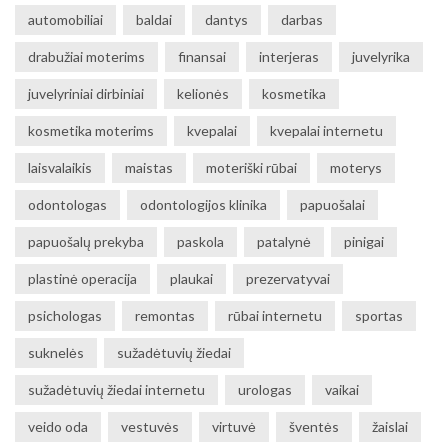
automobiliai
baldai
dantys
darbas
drabužiai moterims
finansai
interjeras
juvelyrika
juvelyriniai dirbiniai
kelionės
kosmetika
kosmetika moterims
kvepalai
kvepalai internetu
laisvalaikis
maistas
moteriški rūbai
moterys
odontologas
odontologijos klinika
papuošalai
papuošalų prekyba
paskola
patalynė
pinigai
plastinė operacija
plaukai
prezervatyvai
psichologas
remontas
rūbai internetu
sportas
suknelės
sužadėtuvių žiedai
sužadėtuvių žiedai internetu
urologas
vaikai
veido oda
vestuvės
virtuvė
šventės
žaislai