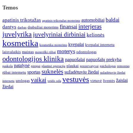
Temos
baldai
apatinis trikotažas
automobiliai
apatinis trikotažas moterims
interjeras
finansai
dantys
drabužiai moterims
darbas
juvelyrika
juvelyriniai dirbiniai
kelionės
kosmetika
kvepalai
kvepalai internetu
kosmetika moterims
moterys
laisvalaikis
maistas
odontologas
moteriški rūbai
odontologijos klinika
papuošalai
papuošalų prekyba
patalynė
plaukai
paskola
pinigai
plastinė operacija
prezervatyvai
psichologas
remontas
suknelės
sportas
sužadėtuvių žiedai
rūbai internetu
sužadėtuvių žiedai
vestuvės
vaikai
žaislai
urologas
virtuvė
šventės
internetu
veido oda
žiedai