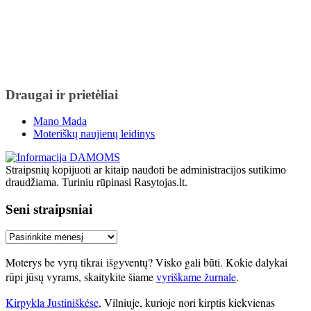
Draugai ir prietėliai
Mano Mada
Moteriškų naujienų leidinys
Straipsnių kopijuoti ar kitaip naudoti be administracijos sutikimo
draudžiama. Turiniu rūpinasi Rasytojas.lt.
Seni straipsniai
Seni
straipsniai
Moterys be vyrų tikrai išgyventų? Visko gali būti. Kokie dalykai
rūpi jūsų vyrams, skaitykite šiame
vyriškame žurnale
.
Kirpykla Justiniškėse
, Vilniuje, kurioje nori kirptis kiekvienas