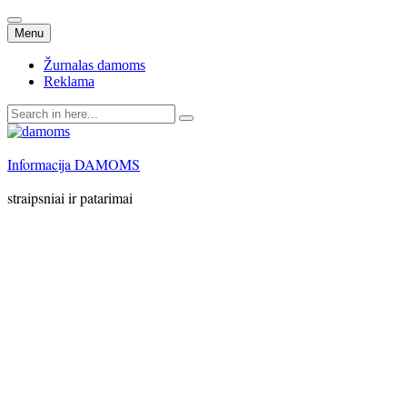
Skip
Menu
to
content
Žurnalas damoms
Reklama
Search
for:
Informacija DAMOMS
straipsniai ir patarimai