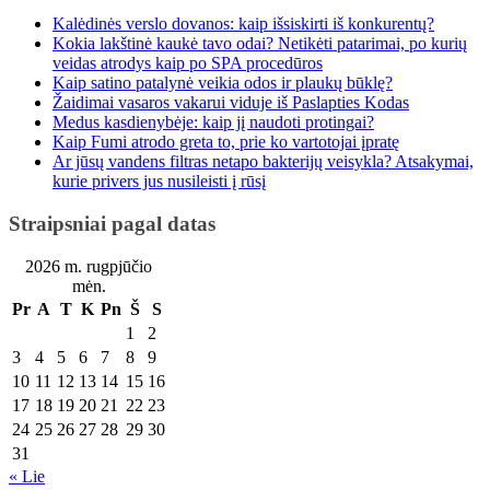
Kalėdinės verslo dovanos: kaip išsiskirti iš konkurentų?
Kokia lakštinė kaukė tavo odai? Netikėti patarimai, po kurių
veidas atrodys kaip po SPA procedūros
Kaip satino patalynė veikia odos ir plaukų būklę?
Žaidimai vasaros vakarui viduje iš Paslapties Kodas
Medus kasdienybėje: kaip jį naudoti protingai?
Kaip Fumi atrodo greta to, prie ko vartotojai įpratę
Ar jūsų vandens filtras netapo bakterijų veisykla? Atsakymai,
kurie privers jus nusileisti į rūsį
Straipsniai pagal datas
2026 m. rugpjūčio
mėn.
Pr
A
T
K
Pn
Š
S
1
2
3
4
5
6
7
8
9
10
11
12
13
14
15
16
17
18
19
20
21
22
23
24
25
26
27
28
29
30
31
« Lie