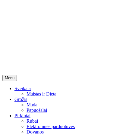
Skip
Menu
to
content
Sveikata
Maistas ir Dieta
Grožis
Mada
Papuošalai
Pirkiniai
Rūbai
Elektroninės parduotuvės
Dovanos