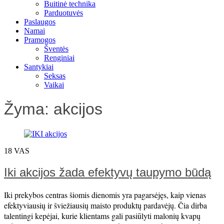
Buitinė technika
Parduotuvės
Paslaugos
Namai
Pramogos
Šventės
Renginiai
Santykiai
Seksas
Vaikai
Žyma:
akcijos
18
VAS
Iki akcijos žada efektyvų taupymo būdą
Iki prekybos centras šiomis dienomis yra pagarsėjęs, kaip vienas
efektyviausių ir šviežiausių maisto produktų pardavėjų. Čia dirba
talentingi kepėjai, kurie klientams gali pasiūlyti malonių kvapų