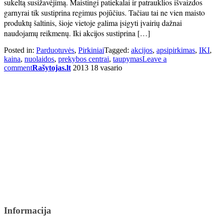
sukeltą susižavėjimą. Maistingi patiekalai ir patrauklios išvaizdos
garnyrai tik sustiprina regimus pojūčius. Tačiau tai ne vien maisto
produktų šaltinis, šioje vietoje galima įsigyti įvairių dažnai
naudojamų reikmenų. Iki akcijos sustiprina […]
Posted in:
Parduotuvės
,
Pirkiniai
Tagged:
akcijos
,
apsipirkimas
,
IKI
,
kaina
,
nuolaidos
,
prekybos centrai
,
taupymas
Leave a
comment
Rašytojas.lt
2013 18 vasario
Informacija