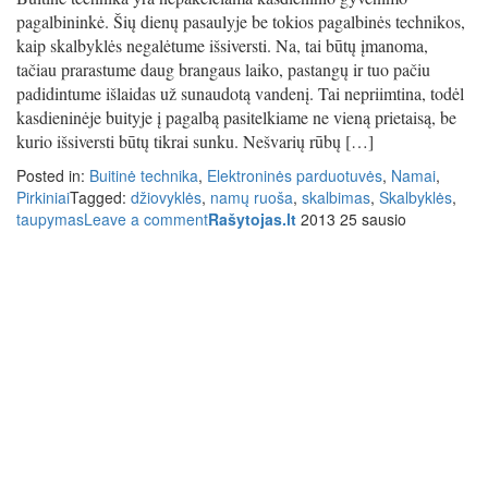
pagalbininkė. Šių dienų pasaulyje be tokios pagalbinės technikos,
kaip skalbyklės negalėtume išsiversti. Na, tai būtų įmanoma,
tačiau prarastume daug brangaus laiko, pastangų ir tuo pačiu
padidintume išlaidas už sunaudotą vandenį. Tai nepriimtina, todėl
kasdieninėje buityje į pagalbą pasitelkiame ne vieną prietaisą, be
kurio išsiversti būtų tikrai sunku. Nešvarių rūbų […]
Posted in:
Buitinė technika
,
Elektroninės parduotuvės
,
Namai
,
Pirkiniai
Tagged:
džiovyklės
,
namų ruoša
,
skalbimas
,
Skalbyklės
,
taupymas
Leave a comment
Rašytojas.lt
2013 25 sausio