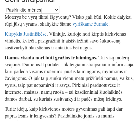
Seni
straipsniai
Moterys be vyrų tikrai išgyventų? Visko gali būti. Kokie dalykai
rūpi jūsų vyrams, skaitykite šiame
vyriškame žurnale
.
Kirpykla Justiniškėse
, Vilniuje, kurioje nori kirptis kiekvienas
vilnietis, kviečia pasigražinti ir atsišviežinti savo šukuoseną,
susitvarkyti blakstienas ir antakius bei nagus.
Damos visada nori būti gražios ir laimingos.
Tai visų moterų
svajonė. Damoms.lt portale – tik teigiami straipsniai ir informacija,
kuri padeda visoms moterims jaustis laimingoms, mylimoms ir
žavingoms. O juk taip sunku vienu metu prižiūrėti namus, vaikus,
vyrus, taip pat nepamiršti ir savęs. Pirkiniai parduotuvėse ir
internete, maistas, namų ruoša – tai kasdieniniai šiuolaikinės
damos darbai, su kuriais susitvarkyti ir padės mūsų leidinys.
Turite idėjų, kaip kiekvienos moters gyvenimas gali tapti dar
paprastesnis ir lengvesnis? Pasidalinkite jomis su mumis.
Atsiųskite savo straipsnį
rasytojas@outlook.com
, mes jį
peržiūrėsime ir gali būti, kad publikuosime. Taip pat patarkite
mums, kokia galėtų būti kita mūsų straipsnio tema – su mielu noru