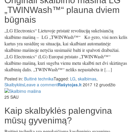
Originali skalbimo mašina LG
„TWINWash™“ plauna dviem
būgnais
„LG Electronics“ Lietuvoje pristatė revoliuciją sukelsiančią
skalbimo mašiną – LG „TWINWash™“ Ko gero, visi nors kelis
kartus yra susidūrę su situacija, kai skalbiant automatinėje
skalbimo mašinoje netyčia susimaišė balti ir spalvoti drabužiai.
„LG Electronics“ (LG) Europai pristato „TWINWash™“
skalbimo mašiną, kuri sugeba vienu metu skalbti net dvi skirtingas
skalbinių dalis. „TWINWash™“ neliks nepastabėta ir […]
Posted in:
Buitinė technika
Tagged:
LG
,
skalbimas
,
Skalbyklės
Leave a comment
Rašytojas.lt
2017 12 gruodžio
25
SAU
Kaip skalbyklės palengvina
mūsų gyvenimą?
Buitinė technika yra nepakeičiama kasdieninio gyvenimo