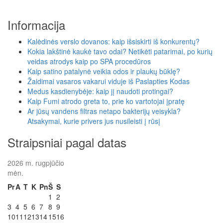
Informacija
Kalėdinės verslo dovanos: kaip išsiskirti iš konkurentų?
Kokia lakštinė kaukė tavo odai? Netikėti patarimai, po kurių
veidas atrodys kaip po SPA procedūros
Kaip satino patalynė veikia odos ir plaukų būklę?
Žaidimai vasaros vakarui viduje iš Paslapties Kodas
Medus kasdienybėje: kaip jį naudoti protingai?
Kaip Fumi atrodo greta to, prie ko vartotojai įpratę
Ar jūsų vandens filtras netapo bakterijų veisykla?
Atsakymai, kurie privers jus nusileisti į rūsį
Straipsniai pagal datas
2026 m. rugpjūčio
mėn.
Pr
A
T
K
Pn
Š
S
1
2
3
4
5
6
7
8
9
10
11
12
13
14
15
16