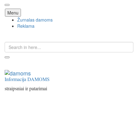
Skip
Menu
to
Žurnalas damoms
content
Reklama
Search
for:
Informacija DAMOMS
straipsniai ir patarimai