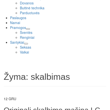
menu
Dovanos
Buitinė technika
Parduotuvės
Paslaugos
Namai
Pramogos
expand
Šventės
child
Renginiai
menu
Santykiai
expand
Seksas
child
Vaikai
menu
Žyma:
skalbimas
12
GRU