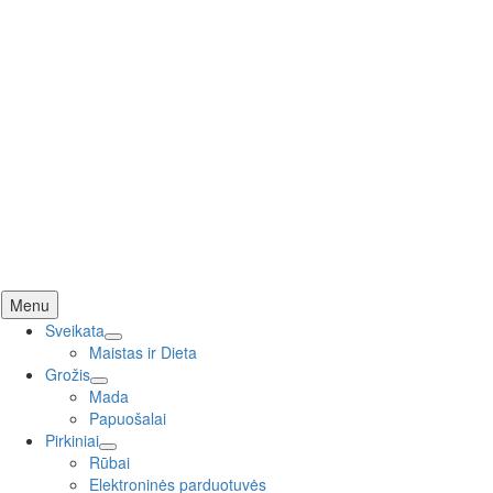
Skip
Menu
to
Sveikata
content
expand
Maistas ir Dieta
child
Grožis
expand
menu
Mada
child
Papuošalai
menu
Pirkiniai
expand
Rūbai
child
Elektroninės parduotuvės