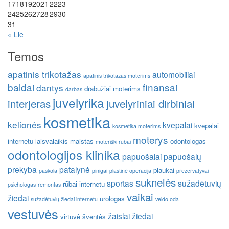
17
18
19
20
21
22
23
24
25
26
27
28
29
30
31
« Lie
Temos
apatinis trikotažas
automobiliai
apatinis trikotažas moterims
baldai
finansai
dantys
drabužiai moterims
darbas
juvelyrika
interjeras
juvelyriniai dirbiniai
kosmetika
kelionės
kvepalai
kvepalai
kosmetika moterims
moterys
internetu
laisvalaikis
maistas
odontologas
moteriški rūbai
odontologijos klinika
papuošalai
papuošalų
prekyba
patalynė
plaukai
paskola
pinigai
plastinė operacija
prezervatyvai
suknelės
sportas
sužadėtuvių
rūbai internetu
psichologas
remontas
vaikai
žiedai
urologas
sužadėtuvių žiedai internetu
veido oda
vestuvės
žaislai
žiedai
virtuvė
šventės