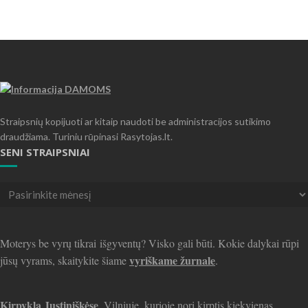
Straipsnių kopijuoti ar kitaip naudoti be administracijos sutikimo
draudžiama. Turiniu rūpinasi Rasytojas.lt.
SENI STRAIPSNIAI
Seni
straipsniai
Moterys be vyrų tikrai išgyventų? Visko gali būti. Kokie dalykai rūpi
vyriškame žurnale
jūsų vyrams, skaitykite šiame
.
Kirpykla Justiniškėse
, Vilniuje, kurioje nori kirptis kiekvienas