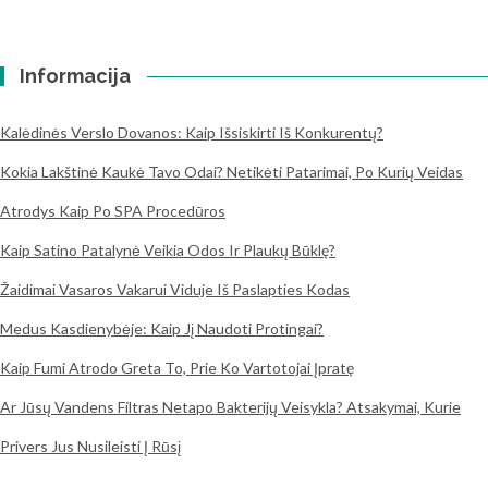
Informacija
Kalėdinės Verslo Dovanos: Kaip Išsiskirti Iš Konkurentų?
Kokia Lakštinė Kaukė Tavo Odai? Netikėti Patarimai, Po Kurių Veidas
Atrodys Kaip Po SPA Procedūros
Kaip Satino Patalynė Veikia Odos Ir Plaukų Būklę?
Žaidimai Vasaros Vakarui Viduje Iš Paslapties Kodas
Medus Kasdienybėje: Kaip Jį Naudoti Protingai?
Kaip Fumi Atrodo Greta To, Prie Ko Vartotojai Įpratę
Ar Jūsų Vandens Filtras Netapo Bakterijų Veisykla? Atsakymai, Kurie
Privers Jus Nusileisti Į Rūsį