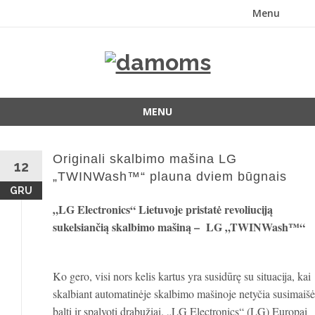
Menu
Skip
to
content
MENU
Skip
to
Originali skalbimo mašina LG
content
12
„TWINWash™“ plauna dviem būgnais
GRU
„LG Electronics“ Lietuvoje pristatė revoliuciją
sukelsiančią skalbimo mašiną – LG „TWINWash™“
Ko gero, visi nors kelis kartus yra susidūrę su situacija, kai
skalbiant automatinėje skalbimo mašinoje netyčia susimaišė
balti ir spalvoti drabužiai. „LG Electronics“ (LG) Europai