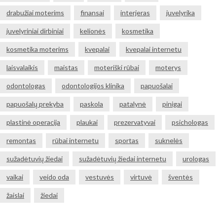
drabužiai moterims
finansai
interjeras
juvelyrika
juvelyriniai dirbiniai
kelionės
kosmetika
kosmetika moterims
kvepalai
kvepalai internetu
laisvalaikis
maistas
moteriški rūbai
moterys
odontologas
odontologijos klinika
papuošalai
papuošalų prekyba
paskola
patalynė
pinigai
plastinė operacija
plaukai
prezervatyvai
psichologas
remontas
rūbai internetu
sportas
suknelės
sužadėtuvių žiedai
sužadėtuvių žiedai internetu
urologas
vaikai
veido oda
vestuvės
virtuvė
šventės
žaislai
žiedai