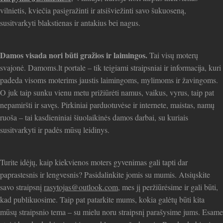
vilnietis, kviečia pasigražinti ir atsišviežinti savo šukuoseną,
susitvarkyti blakstienas ir antakius bei nagus.
Damos visada nori būti gražios ir laimingos.
Tai visų moterų
svajonė. Damoms.lt portale – tik teigiami straipsniai ir informacija, kuri
padeda visoms moterims jaustis laimingoms, mylimoms ir žavingoms.
O juk taip sunku vienu metu prižiūrėti namus, vaikus, vyrus, taip pat
nepamiršti ir savęs. Pirkiniai parduotuvėse ir internete, maistas, namų
ruoša – tai kasdieniniai šiuolaikinės damos darbai, su kuriais
susitvarkyti ir padės mūsų leidinys.
Turite idėjų, kaip kiekvienos moters gyvenimas gali tapti dar
paprastesnis ir lengvesnis? Pasidalinkite jomis su mumis. Atsiųskite
savo straipsnį
rasytojas@outlook.com
, mes jį peržiūrėsime ir gali būti,
kad publikuosime. Taip pat patarkite mums, kokia galėtų būti kita
mūsų straipsnio tema – su mielu noru straipsnį parašysime jums. Esame