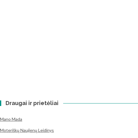
Draugai ir prietėliai
Mano Mada
Moteriškų Naujienų Leidinys