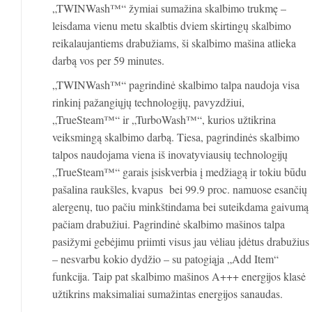
„TWINWash™“ žymiai sumažina skalbimo trukmę –
leisdama vienu metu skalbtis dviem skirtingų skalbimo
reikalaujantiems drabužiams, ši skalbimo mašina atlieka
darbą vos per 59 minutes.
„TWINWash™“ pagrindinė skalbimo talpa naudoja visa
rinkinį pažangiųjų technologijų, pavyzdžiui,
„TrueSteam™“ ir „TurboWash™“, kurios užtikrina
veiksmingą skalbimo darbą. Tiesa, pagrindinės skalbimo
talpos naudojama viena iš inovatyviausių technologijų
„TrueSteam™“ garais įsiskverbia į medžiagą ir tokiu būdu
pašalina raukšles, kvapus bei 99.9 proc. namuose esančių
alergenų, tuo pačiu minkštindama bei suteikdama gaivumą
pačiam drabužiui. Pagrindinė skalbimo mašinos talpa
pasižymi gebėjimu priimti visus jau vėliau įdėtus drabužius
– nesvarbu kokio dydžio – su patogiąja „Add Item“
funkcija. Taip pat skalbimo mašinos A+++ energijos klasė
užtikrins maksimaliai sumažintas energijos sanaudas.