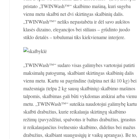
pristato „TWINWash™“ skalbimo mašiną, kuri sugeba
vienu metu skalbti net dvi skirtingas skalbinių dalis.
„TWINWash™“ neliks nepastabėta ir dėl savo aukštos
klasės dizaino, elegancijos bei stiliaus – grūdinto juodo
stiklo detalės – tobulumai tiks kiekviename interjere.
„TWINWash™“ sudaro visas galimybes vartotojui patirti
maksimalų patogumą, skalbiant skirtingas skalbinių dalis
vienu metu. Kartu su pagrindine (talpina net iki 10 kg) bei
mažesniąja (telpa 2 kg sausų skalbinių) skalbimo mašinos
talpomis, skalbimas gali būti vykdomas atskirai arba vienu
metu. „TWINWash™“ suteikia naudotojui galimybę kartu
skalbti drabužius, kurie reikalauja skirtingų skalbimo
režimų (pavyzdžiui, spalvotus ir baltus drabužius, įprastus
ir reikalaujančius švelnesnio skalbimo, didelius bei mažus
drabužius, skalbiant suaugusiųjų ir vaikų aprangas). Be to,