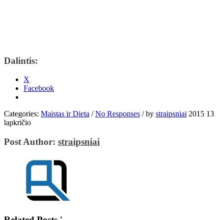
Dalintis:
X
Facebook
Categories:
Maistas ir Dieta
/
No Responses
/
by
straipsniai
2015 13
lapkričio
Post Author:
straipsniai
Related Posts '