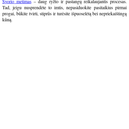
Svorio metimas
– daug ryžto ir pastangų reikalaujantis procesas.
Tad, jeigu nusprendėte to imtis, nepasiduokite pasitaikius pirmai
progai, būkite tvirti, stiprūs ir turėsite išpuoselėtą bei nepriekaištingą
kūną.