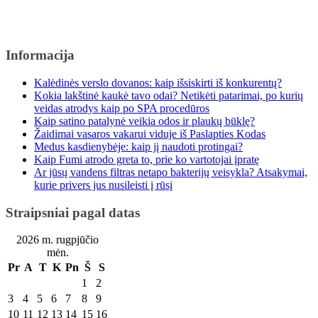
Informacija
Kalėdinės verslo dovanos: kaip išsiskirti iš konkurentų?
Kokia lakštinė kaukė tavo odai? Netikėti patarimai, po kurių
veidas atrodys kaip po SPA procedūros
Kaip satino patalynė veikia odos ir plaukų būklę?
Žaidimai vasaros vakarui viduje iš Paslapties Kodas
Medus kasdienybėje: kaip jį naudoti protingai?
Kaip Fumi atrodo greta to, prie ko vartotojai įpratę
Ar jūsų vandens filtras netapo bakterijų veisykla? Atsakymai,
kurie privers jus nusileisti į rūsį
Straipsniai pagal datas
2026 m. rugpjūčio
mėn.
Pr
A
T
K
Pn
Š
S
1
2
3
4
5
6
7
8
9
10
11
12
13
14
15
16