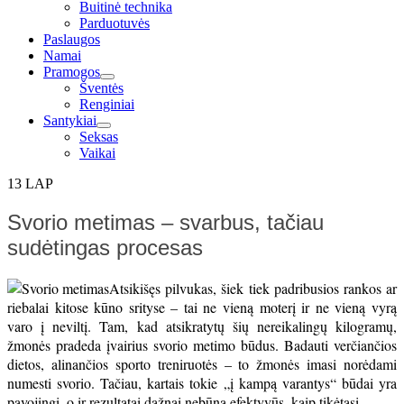
Buitinė technika
Parduotuvės
Paslaugos
Namai
Pramogos
expand
Šventės
child
Renginiai
menu
Santykiai
expand
Seksas
child
Vaikai
menu
13
LAP
Svorio metimas – svarbus, tačiau
sudėtingas procesas
Atsikišęs pilvukas, šiek tiek padribusios rankos ar
riebalai kitose kūno srityse – tai ne vieną moterį ir ne vieną vyrą
varo į neviltį. Tam, kad atsikratytų šių nereikalingų kilogramų,
žmonės pradeda įvairius svorio metimo būdus. Badauti verčiančios
dietos, alinančios sporto treniruotės – to žmonės imasi norėdami
numesti svorio. Tačiau, kartais tokie „į kampą varantys“ būdai yra
pavojingi, o ir rezultatai dažnai nebūna efektyvūs, kaip tikėtasi.