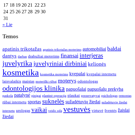
17
18
19
20
21
22
23
24
25
26
27
28
29
30
31
« Lie
Temos
baldai
apatinis trikotažas
automobiliai
apatinis trikotažas moterims
interjeras
finansai
dantys
drabužiai moterims
darbas
juvelyrika
juvelyriniai dirbiniai
kelionės
kosmetika
kvepalai
kvepalai internetu
kosmetika moterims
moterys
laisvalaikis
maistas
odontologas
moteriški rūbai
odontologijos klinika
papuošalai
papuošalų prekyba
patalynė
plaukai
paskola
pinigai
plastinė operacija
prezervatyvai
psichologas
remontas
suknelės
sportas
sužadėtuvių žiedai
rūbai internetu
sužadėtuvių žiedai
vestuvės
vaikai
žaislai
urologas
virtuvė
šventės
internetu
veido oda
žiedai