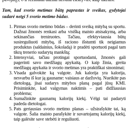
Tam, kad svorio metimas būtų paprastas ir sveikas, gydytojai
sudarė netgi 5 svorio metimo būdus
.
Pirmas svorio metimo būdas – derinti sveiką mitybą su sportu.
Dažnai žmonės renkasi arba visišką maisto atsisakymą, arba
sekinančias treniruotes. Tačiau, efektyviausia būtų
susireguliuoti mitybą, iš raciono išstumti tik neigiamus
produktus (saldainius, šokoladą) ir pradėti sportuoti pagal tam
tikrą trenerio sudarytą mankštą;
Intensyviai, tačiau protingai sportuodami, žmonės gali
pagerinti savo medžiagų apykaitą. O kaip žinia, greita
medžiagų apykaita ir svorio metimas yra praktiškai sinonimai;
Visada galvokite ką valgote. Juk kalorija yra kalorija,
nesvarbu iš kur ją gauname: vaisiaus ar daržovių. Nueikite pas
dietologą, jisai sudarys mitybos planą pagal jūsų KMI.
Prisiminkite, kad valgymas naktimis – pati didžiausias
problema;
Sumažinkite gaunamų kalorijų kiekį. Vėlgi tai padaryti
padeda dietologai.
Pats geriausias svorio metimo planas – užsirašykite tai, ką
valgote. Šalia maisto parašykite ir suvartojamų kalorijų kiekį,
taip galėsite save stebėti ir reguliuoti.