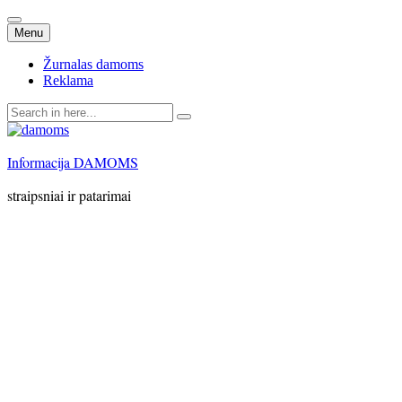
Skip
Menu
to
content
Žurnalas damoms
Reklama
Search
for:
Informacija DAMOMS
straipsniai ir patarimai