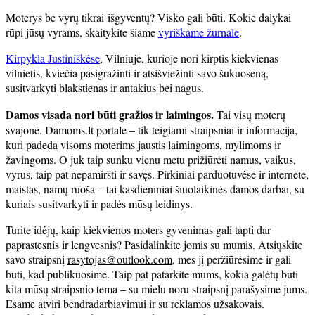
straipsniai
Moterys be vyrų tikrai išgyventų? Visko gali būti. Kokie dalykai
rūpi jūsų vyrams, skaitykite šiame
vyriškame žurnale
.
Kirpykla Justiniškėse
, Vilniuje, kurioje nori kirptis kiekvienas
vilnietis, kviečia pasigražinti ir atsišviežinti savo šukuoseną,
susitvarkyti blakstienas ir antakius bei nagus.
Damos visada nori būti gražios ir laimingos.
Tai visų moterų
svajonė. Damoms.lt portale – tik teigiami straipsniai ir informacija,
kuri padeda visoms moterims jaustis laimingoms, mylimoms ir
žavingoms. O juk taip sunku vienu metu prižiūrėti namus, vaikus,
vyrus, taip pat nepamiršti ir savęs. Pirkiniai parduotuvėse ir internete,
maistas, namų ruoša – tai kasdieniniai šiuolaikinės damos darbai, su
kuriais susitvarkyti ir padės mūsų leidinys.
Turite idėjų, kaip kiekvienos moters gyvenimas gali tapti dar
paprastesnis ir lengvesnis? Pasidalinkite jomis su mumis. Atsiųskite
savo straipsnį
rasytojas@outlook.com
, mes jį peržiūrėsime ir gali
būti, kad publikuosime. Taip pat patarkite mums, kokia galėtų būti
kita mūsų straipsnio tema – su mielu noru straipsnį parašysime jums.
Esame atviri bendradarbiavimui ir su reklamos užsakovais.