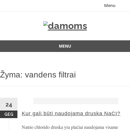
Menu
Skip
to
content
MENU
Skip
to
content
Žyma:
vandens filtrai
24
Kur gali būti naudojama druska NaCI?
GEG
Natrio chlorido druska yra plačiai naudojama visame