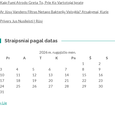
Kaip Fumi Atrodo Greta To, Prie Ko Vartotojai Įpratę
Ar Jūsų Vandens Filtras Netapo Bakterijų Veisykla? Atsakymai, Kurie
Privers Jus Nusileisti Į Rūsį
Straipsniai pagal datas
2026 m. rugpjūčio mėn.
Pr
A
T
K
Pn
Š
S
1
2
3
4
5
6
7
8
9
10
11
12
13
14
15
16
17
18
19
20
21
22
23
24
25
26
27
28
29
30
31
« Lie