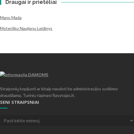
Draugai ir prietėliai
Mano Mada
Moteriškų Naujienų Leidinys
Straipsnių kopijuoti ar kitaip naudoti be administracijos sutikimo
draudžiama. Turiniu rūpinasi Rasytojas.lt.
SENI STRAIPSNIAI
Seni
straipsniai