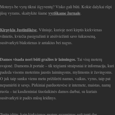
Moterys be vyrų tikrai išgyventų? Visko gali būti. Kokie dalykai rūpi
vyriškame žurnale
jūsų vyrams, skaitykite šiame
.
Kirpykla Justiniškėse
, Vilniuje, kurioje nori kirptis kiekvienas
vilnietis, kviečia pasigražinti ir atsišviežinti savo šukuoseną,
susitvarkyti blakstienas ir antakius bei nagus.
Damos visada nori būti gražios ir laimingos.
Tai visų moterų
svajonė. Damoms.lt portale – tik teigiami straipsniai ir informacija, kuri
padeda visoms moterims jaustis laimingoms, mylimoms ir žavingoms.
O juk taip sunku vienu metu prižiūrėti namus, vaikus, vyrus, taip pat
nepamiršti ir savęs. Pirkiniai parduotuvėse ir internete, maistas, namų
ruoša – tai kasdieniniai šiuolaikinės damos darbai, su kuriais
susitvarkyti ir padės mūsų leidinys.
Turite idėjų, kaip kiekvienos moters gyvenimas gali tapti dar