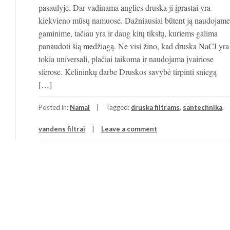
pasaulyje. Dar vadinama anglies druska ji įprastai yra
kiekvieno mūsų namuose. Dažniausiai būtent ją naudojame
gaminime, tačiau yra ir daug kitų tikslų, kuriems galima
panaudoti šią medžiagą. Ne visi žino, kad druska NaCI yra
tokia universali, plačiai taikoma ir naudojama įvairiose
sferose. Kelininkų darbe Druskos savybė tirpinti sniegą
[…]
Posted in:
Namai
Tagged:
druska filtrams
,
santechnika
,
vandens filtrai
Leave a comment