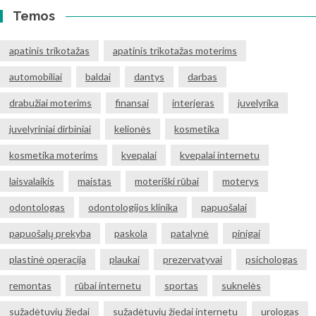
Temos
apatinis trikotažas
apatinis trikotažas moterims
automobiliai
baldai
dantys
darbas
drabužiai moterims
finansai
interjeras
juvelyrika
juvelyriniai dirbiniai
kelionės
kosmetika
kosmetika moterims
kvepalai
kvepalai internetu
laisvalaikis
maistas
moteriški rūbai
moterys
odontologas
odontologijos klinika
papuošalai
papuošalų prekyba
paskola
patalynė
pinigai
plastinė operacija
plaukai
prezervatyvai
psichologas
remontas
rūbai internetu
sportas
suknelės
sužadėtuvių žiedai
sužadėtuvių žiedai internetu
urologas