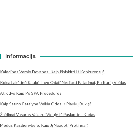
Informacija
Kalėdinės Verslo Dovanos: Kaip Išsiskirti Iš Konkurentų?
Kokia Lakštinė Kaukė Tavo Odai? Netikėti Patarimai, Po Kurių Veidas
Atrodys Kaip Po SPA Procedūros
Kaip Satino Patalynė Veikia Odos Ir Plaukų Būklę?
Žaidimai Vasaros Vakarui Viduje Iš Paslapties Kodas
Medus Kasdienybėje: Kaip Jį Naudoti Protingai?