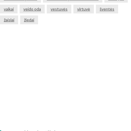
vaikai
veido oda
vestuvės
virtuvė
šventės
žaislai
žiedai