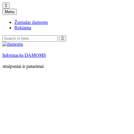
Skip
Menu
to
content
Žurnalas damoms
Reklama
Search
for:
Informacija DAMOMS
straipsniai ir patarimai