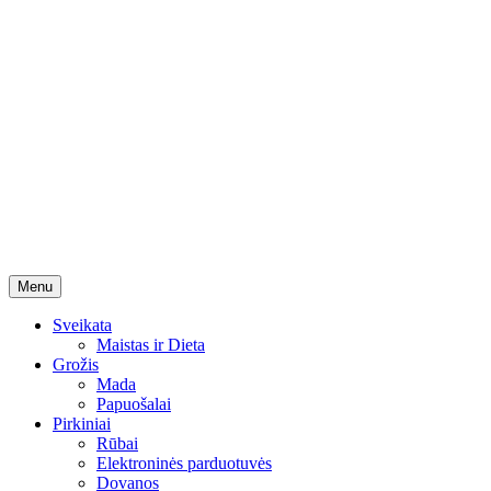
Skip
Menu
to
content
Sveikata
Maistas ir Dieta
Grožis
Mada
Papuošalai
Pirkiniai
Rūbai
Elektroninės parduotuvės
Dovanos