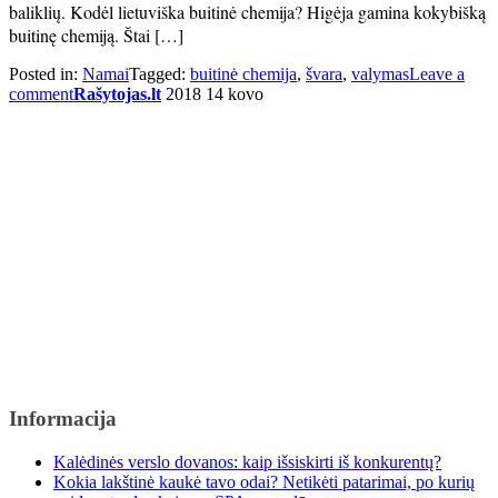
baliklių. Kodėl lietuviška buitinė chemija? Higėja gamina kokybišką
buitinę chemiją. Štai […]
Posted in:
Namai
Tagged:
buitinė chemija
,
švara
,
valymas
Leave a
comment
Rašytojas.lt
2018 14 kovo
Informacija
Kalėdinės verslo dovanos: kaip išsiskirti iš konkurentų?
Kokia lakštinė kaukė tavo odai? Netikėti patarimai, po kurių