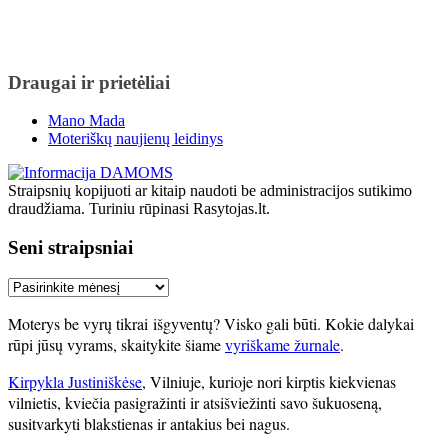
Draugai ir prietėliai
Mano Mada
Moteriškų naujienų leidinys
Straipsnių kopijuoti ar kitaip naudoti be administracijos sutikimo
draudžiama. Turiniu rūpinasi Rasytojas.lt.
Seni straipsniai
Seni
straipsniai
Moterys be vyrų tikrai išgyventų? Visko gali būti. Kokie dalykai
rūpi jūsų vyrams, skaitykite šiame
vyriškame žurnale
.
Kirpykla Justiniškėse
, Vilniuje, kurioje nori kirptis kiekvienas
vilnietis, kviečia pasigražinti ir atsišviežinti savo šukuoseną,
susitvarkyti blakstienas ir antakius bei nagus.