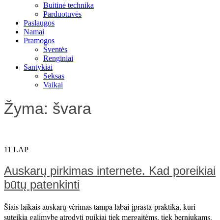
Buitinė technika
Parduotuvės
Paslaugos
Namai
Pramogos
Šventės
Renginiai
Santykiai
Seksas
Vaikai
Žyma:
švara
11
LAP
Auskarų pirkimas internete. Kad poreikiai
būtų patenkinti
Šiais laikais auskarų vėrimas tampa labai įprasta praktika, kuri
suteikia galimybę atrodyti puikiai tiek mergaitėms, tiek berniukams.