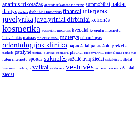
baldai
apatinis trikotažas
automobiliai
apatinis trikotažas moterims
interjeras
finansai
dantys
drabužiai moterims
darbas
juvelyrika
juvelyriniai dirbiniai
kelionės
kosmetika
kvepalai
kvepalai internetu
kosmetika moterims
moterys
laisvalaikis
maistas
odontologas
moteriški rūbai
odontologijos klinika
papuošalai
papuošalų prekyba
patalynė
plaukai
paskola
pinigai
plastinė operacija
prezervatyvai
psichologas
remontas
suknelės
sportas
sužadėtuvių žiedai
rūbai internetu
sužadėtuvių žiedai
vestuvės
vaikai
žaislai
urologas
virtuvė
šventės
internetu
veido oda
žiedai