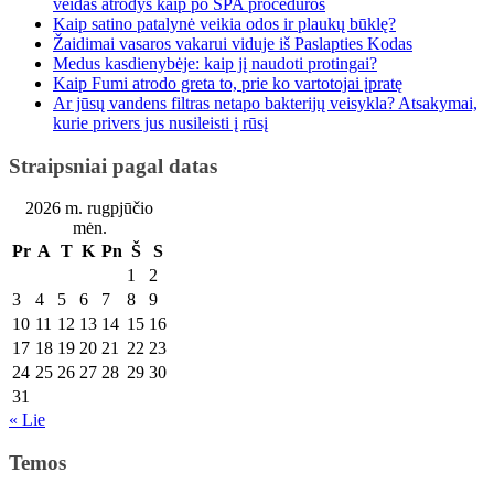
veidas atrodys kaip po SPA procedūros
Kaip satino patalynė veikia odos ir plaukų būklę?
Žaidimai vasaros vakarui viduje iš Paslapties Kodas
Medus kasdienybėje: kaip jį naudoti protingai?
Kaip Fumi atrodo greta to, prie ko vartotojai įpratę
Ar jūsų vandens filtras netapo bakterijų veisykla? Atsakymai,
kurie privers jus nusileisti į rūsį
Straipsniai pagal datas
2026 m. rugpjūčio
mėn.
Pr
A
T
K
Pn
Š
S
1
2
3
4
5
6
7
8
9
10
11
12
13
14
15
16
17
18
19
20
21
22
23
24
25
26
27
28
29
30
31
« Lie
Temos