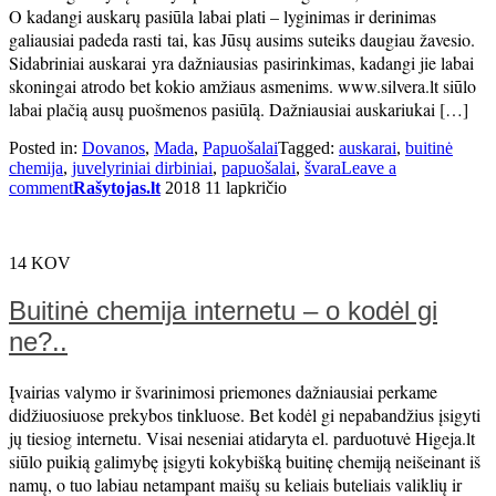
O kadangi auskarų pasiūla labai plati – lyginimas ir derinimas
galiausiai padeda rasti tai, kas Jūsų ausims suteiks daugiau žavesio.
Sidabriniai auskarai yra dažniausias pasirinkimas, kadangi jie labai
skoningai atrodo bet kokio amžiaus asmenims. www.silvera.lt siūlo
labai plačią ausų puošmenos pasiūlą. Dažniausiai auskariukai […]
Posted in:
Dovanos
,
Mada
,
Papuošalai
Tagged:
auskarai
,
buitinė
chemija
,
juvelyriniai dirbiniai
,
papuošalai
,
švara
Leave a
comment
Rašytojas.lt
2018 11 lapkričio
14
KOV
Buitinė chemija internetu – o kodėl gi
ne?..
Įvairias valymo ir švarinimosi priemones dažniausiai perkame
didžiuosiuose prekybos tinkluose. Bet kodėl gi nepabandžius įsigyti
jų tiesiog internetu. Visai neseniai atidaryta el. parduotuvė Higeja.lt
siūlo puikią galimybę įsigyti kokybišką buitinę chemiją neišeinant iš
namų, o tuo labiau netampant maišų su keliais buteliais valiklių ir