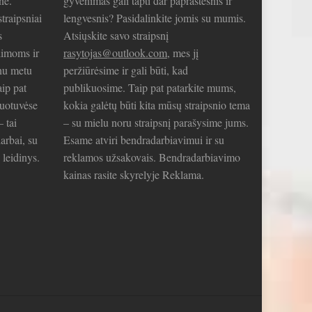
nė.
gyvenimas gali tapti dar paprastesnis ir
traipsniai
lengvesnis? Pasidalinkite jomis su mumis.
s
Atsiųskite savo straipsnį
limoms ir
rasytojas@outlook.com
, mes jį
nu metu
peržiūrėsime ir gali būti, kad
aip pat
publikuosime. Taip pat patarkite mums,
duotuvėse
kokia galėtų būti kita mūsų straipsnio tema
– tai
– su mielu noru straipsnį parašysime jums.
arbai, su
Esame atviri bendradarbiavimui ir su
 leidinys.
reklamos užsakovais. Bendradarbiavimo
kainas rasite skyrelyje Reklama.