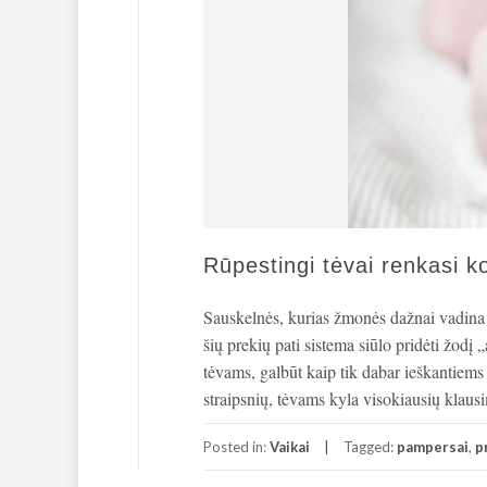
Rūpestingi tėvai renkasi 
Sauskelnės, kurias žmonės dažnai vadina p
šių prekių pati sistema siūlo pridėti žodį
tėvams, galbūt kaip tik dabar ieškantiem
straipsnių, tėvams kyla visokiausių klaus
Posted in:
Vaikai
Tagged:
pampersai
,
p