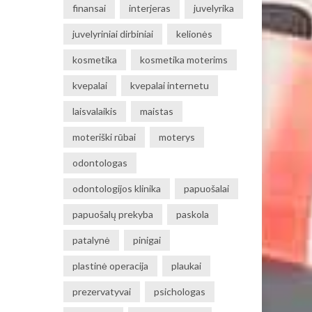
finansai
interjeras
juvelyrika
juvelyriniai dirbiniai
kelionės
kosmetika
kosmetika moterims
kvepalai
kvepalai internetu
laisvalaikis
maistas
moteriški rūbai
moterys
odontologas
odontologijos klinika
papuošalai
papuošalų prekyba
paskola
patalynė
pinigai
plastinė operacija
plaukai
prezervatyvai
psichologas