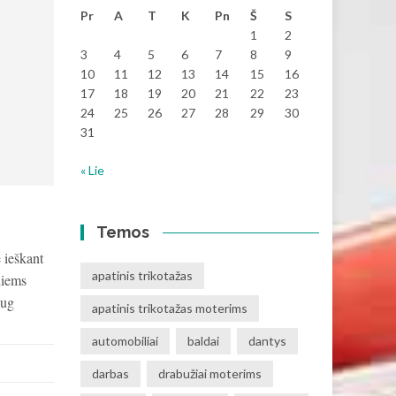
Pr
A
T
K
Pn
Š
S
1
2
3
4
5
6
7
8
9
10
11
12
13
14
15
16
17
18
19
20
21
22
23
24
25
26
27
28
29
30
31
« Lie
Temos
 ieškant
apatinis trikotažas
niems
aug
apatinis trikotažas moterims
automobiliai
baldai
dantys
darbas
drabužiai moterims