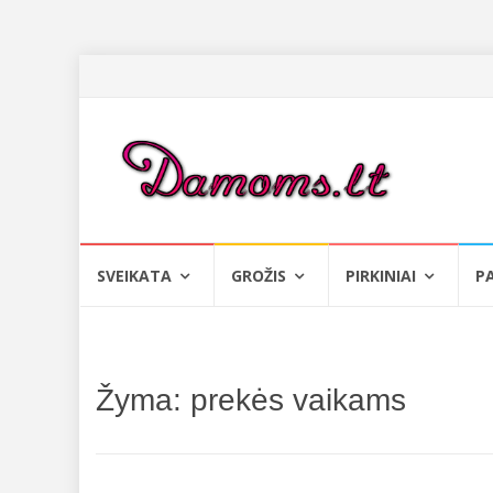
Skip
SVEIKATA
GROŽIS
PIRKINIAI
P
to
content
Žyma:
prekės vaikams