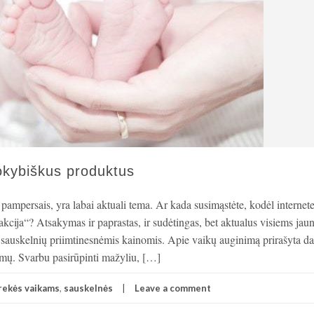
kokybiškus produktus
ampersais, yra labai aktuali tema. Ar kada susimąstėte, kodėl internete
 „akcija“? Atsakymas ir paprastas, ir sudėtingas, bet aktualus visiems jau
s sauskelnių priimtinesnėmis kainomis. Apie vaikų auginimą prirašyta d
imų. Svarbu pasirūpinti mažyliu, […]
rekės vaikams
,
sauskelnės
Leave a comment