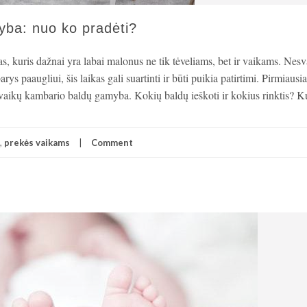
yba: nuo ko pradėti?
, kuris dažnai yra labai malonus ne tik tėveliams, bet ir vaikams. Nesv
 paaugliui, šis laikas gali suartinti ir būti puikia patirtimi. Pirmiausi
a vaikų kambario baldų gamyba. Kokių baldų ieškoti ir kokius rinktis? K
,
prekės vaikams
Comment