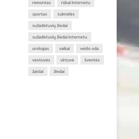
remontas
rūbai internetu
sportas
suknelės
sužadėtuvių žiedai
sužadėtuvių žiedai internetu
urologas
vaikai
veido oda
vestuvės
virtuvė
šventės
žaislai
žiedai