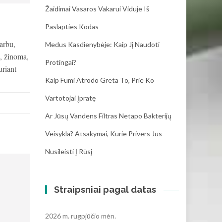
Žaidimai Vasaros Vakarui Viduje Iš
Paslapties Kodas
arbu,
Medus Kasdienybėje: Kaip Jį Naudoti
a, žinoma,
Protingai?
uriant
Kaip Fumi Atrodo Greta To, Prie Ko
Vartotojai Įpratę
Ar Jūsų Vandens Filtras Netapo Bakterijų
Veisykla? Atsakymai, Kurie Privers Jus
Nusileisti Į Rūsį
Straipsniai pagal datas
2026 m. rugpjūčio mėn.