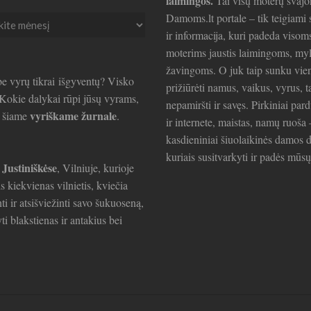
laimingos.
Tai visų moterų svajo
Damoms.lt portale – tik teigiami s
ir informacija, kuri padeda visom
ai
moterims jaustis laimingoms, my
žavingoms. O juk taip sunku vie
e vyrų tikrai išgyventų? Visko
prižiūrėti namus, vaikus, vyrus, t
. Kokie dalykai rūpi jūsų vyrams,
nepamiršti ir savęs. Pirkiniai par
vyriškame žurnale
e šiame
.
ir internete, maistas, namų ruoša 
kasdieniniai šiuolaikinės damos d
kuriais susitvarkyti ir padės mūsų
 Justiniškėse
, Vilniuje, kurioje
is kiekvienas vilnietis, kviečia
ti ir atsišviežinti savo šukuoseną,
ti blakstienas ir antakius bei