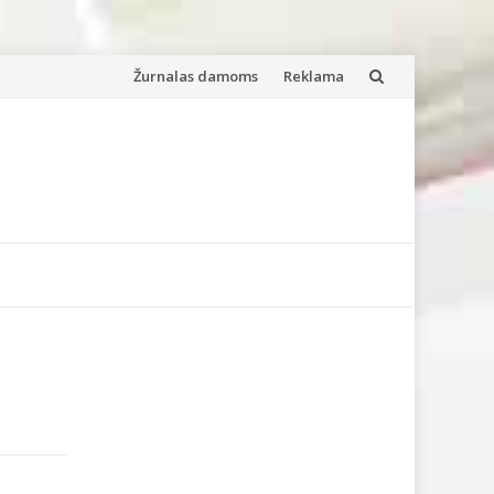
Skip
Žurnalas damoms
Reklama
to
content