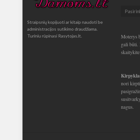
Seni
straipsni
Straipsnių kopijuoti ar kitaip naudoti be
administracijos sutikimo draudžiama.
Turiniu rūpinasi Rasytojas.lt.
Moterys b
gali būti
skaitykit
Kirpykla
nori kirpt
pasigražin
susitvarky
nagus.