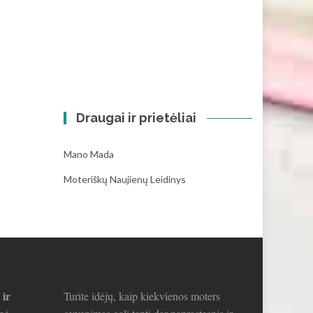
Draugai ir prietėliai
Mano Mada
Moteriškų Naujienų Leidinys
 ir
Turite idėjų, kaip kiekvienos moters