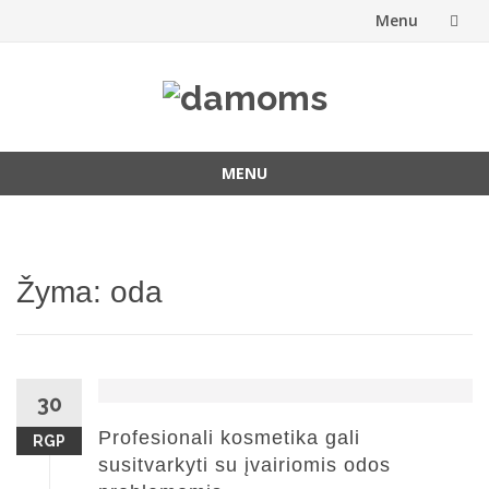
Menu
Skip
to
content
MENU
Skip
to
content
Žyma:
oda
30
Profesionali kosmetika gali
RGP
susitvarkyti su įvairiomis odos