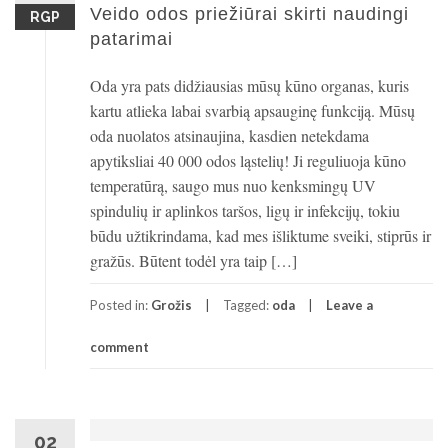
Veido odos priežiūrai skirti naudingi
RGP
patarimai
Oda yra pats didžiausias mūsų kūno organas, kuris
kartu atlieka labai svarbią apsauginę funkciją. Mūsų
oda nuolatos atsinaujina, kasdien netekdama
apytiksliai 40 000 odos ląstelių! Ji reguliuoja kūno
temperatūrą, saugo mus nuo kenksmingų UV
spindulių ir aplinkos taršos, ligų ir infekcijų, tokiu
būdu užtikrindama, kad mes išliktume sveiki, stiprūs ir
gražūs. Būtent todėl yra taip […]
Posted in:
Grožis
Tagged:
oda
Leave a
comment
02