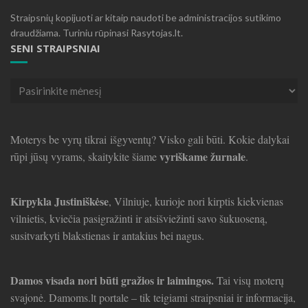
Straipsnių kopijuoti ar kitaip naudoti be administracijos sutikimo
draudžiama. Turiniu rūpinasi Rasytojas.lt.
SENI STRAIPSNIAI
Seni
straipsniai
Moterys be vyrų tikrai išgyventų? Visko gali būti. Kokie dalykai
vyriškame žurnale
rūpi jūsų vyrams, skaitykite šiame
.
Kirpykla Justiniškėse
, Vilniuje, kurioje nori kirptis kiekvienas
vilnietis, kviečia pasigražinti ir atsišviežinti savo šukuoseną,
susitvarkyti blakstienas ir antakius bei nagus.
Damos visada nori būti gražios ir laimingos.
Tai visų moterų
svajonė. Damoms.lt portale – tik teigiami straipsniai ir informacija,