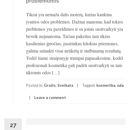
problemomis
Tikrai yra nemaža dalis moterų, kurias kankina
įvairios odos problemos. Dažnai manoma, kad tokios
problemos yra paveldimos ir su jomis susitvarkyti yra
beveik neįmanoma. Tačiau pakeitus tam tikrus
kasdienius įpročius, pasirinkus kitokias priemones,
galima sulaukti visai netikėtų ir stulbinamų rezultatų.
Todėl šiame straipsnyje trumpai papasakosime, kodėl
profesionali kosmetika gali padėti susitvarkyti su tam
tikromis odos […]
Posted in:
Grožis
,
Sveikata
Tagged:
kosmetika
,
oda
Leave a comment
27