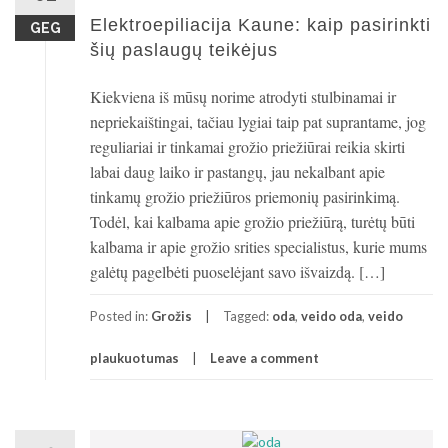
Elektroepiliacija Kaune: kaip pasirinkti
GEG
šių paslaugų teikėjus
Kiekviena iš mūsų norime atrodyti stulbinamai ir
nepriekaištingai, tačiau lygiai taip pat suprantame, jog
reguliariai ir tinkamai grožio priežiūrai reikia skirti
labai daug laiko ir pastangų, jau nekalbant apie
tinkamų grožio priežiūros priemonių pasirinkimą.
Todėl, kai kalbama apie grožio priežiūrą, turėtų būti
kalbama ir apie grožio srities specialistus, kurie mums
galėtų pagelbėti puoselėjant savo išvaizdą. […]
Posted in:
Grožis
Tagged:
oda
,
veido oda
,
veido
plaukuotumas
Leave a comment