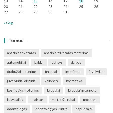
13
14
15
16
17
18
19
20
21
22
23
24
25
26
27
28
29
30
31
« Geg
Temos
apatinis trikotažas
apatinis trikotažas moterims
automobiliai
baldai
dantys
darbas
drabužiai moterims
finansai
interjeras
juvelyrika
juvelyriniai dirbiniai
kelionės
kosmetika
kosmetika moterims
kvepalai
kvepalai internetu
laisvalaikis
maistas
moteriški rūbai
moterys
odontologas
odontologijos klinika
papuošalai