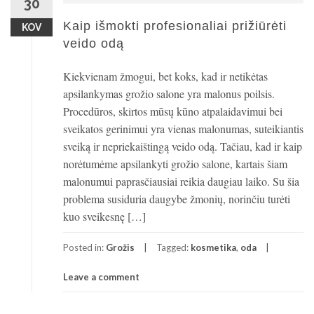
30
Kaip išmokti profesionaliai prižiūrėti
KOV
veido odą
Kiekvienam žmogui, bet koks, kad ir netikėtas
apsilankymas grožio salone yra malonus poilsis.
Procedūros, skirtos mūsų kūno atpalaidavimui bei
sveikatos gerinimui yra vienas malonumas, suteikiantis
sveiką ir nepriekaištingą veido odą. Tačiau, kad ir kaip
norėtumėme apsilankyti grožio salone, kartais šiam
malonumui paprasčiausiai reikia daugiau laiko. Su šia
problema susiduria daugybe žmonių, norinčiu turėti
kuo sveikesnę […]
Posted in:
Grožis
Tagged:
kosmetika
,
oda
Leave a comment