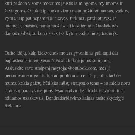
kuri padeda visoms moterims jaustis laimingoms, mylimoms ir
žavingoms. O juk taip sunku vienu metu prižiūrėti namus, vaikus,
vyrus, taip pat nepamiršti ir savęs. Pirkiniai parduotuvėse ir
internete, maistas, namų ruoša – tai kasdieniniai šiuolaikinės
damos darbai, su kuriais susitvarkyti ir padės mūsų leidinys.
Turite idėjų, kaip kiekvienos moters gyvenimas gali tapti dar
paprastesnis ir lengvesnis? Pasidalinkite jomis su mumis.
Atsiųskite savo straipsnį
rasytojas@outlook.com
, mes jį
peržiūrėsime ir gali būti, kad publikuosime. Taip pat patarkite
mums, kokia galėtų būti kita mūsų straipsnio tema – su mielu noru
straipsnį parašysime jums. Esame atviri bendradarbiavimui ir su
reklamos užsakovais. Bendradarbiavimo kainas rasite skyrelyje
Reklama.