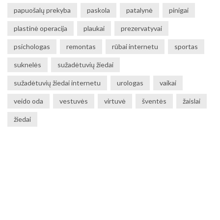
papuošalų prekyba
paskola
patalynė
pinigai
plastinė operacija
plaukai
prezervatyvai
psichologas
remontas
rūbai internetu
sportas
suknelės
sužadėtuvių žiedai
sužadėtuvių žiedai internetu
urologas
vaikai
veido oda
vestuvės
virtuvė
šventės
žaislai
žiedai