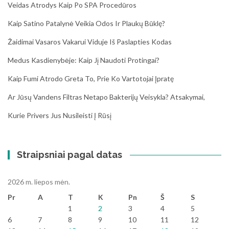
Veidas Atrodys Kaip Po SPA Procedūros
Kaip Satino Patalynė Veikia Odos Ir Plaukų Būklę?
Žaidimai Vasaros Vakarui Viduje Iš Paslapties Kodas
Medus Kasdienybėje: Kaip Jį Naudoti Protingai?
Kaip Fumi Atrodo Greta To, Prie Ko Vartotojai Įpratę
Ar Jūsų Vandens Filtras Netapo Bakterijų Veisykla? Atsakymai,
Kurie Privers Jus Nusileisti Į Rūsį
Straipsniai pagal datas
2026 m. liepos mėn.
Pr
A
T
K
Pn
Š
S
1
2
3
4
5
6
7
8
9
10
11
12