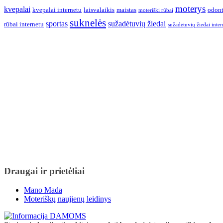
moterys
kvepalai
kvepalai internetu
laisvalaikis
maistas
odont
moteriški rūbai
suknelės
sportas
sužadėtuvių žiedai
rūbai internetu
sužadėtuvių žiedai inter
Draugai ir prietėliai
Mano Mada
Moteriškų naujienų leidinys