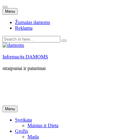
Skip
Menu
to
content
Žurnalas damoms
Reklama
Search
for:
Informacija DAMOMS
straipsniai ir patarimai
Skip
Menu
to
content
Sveikata
Maistas ir Dieta
Grožis
Mada