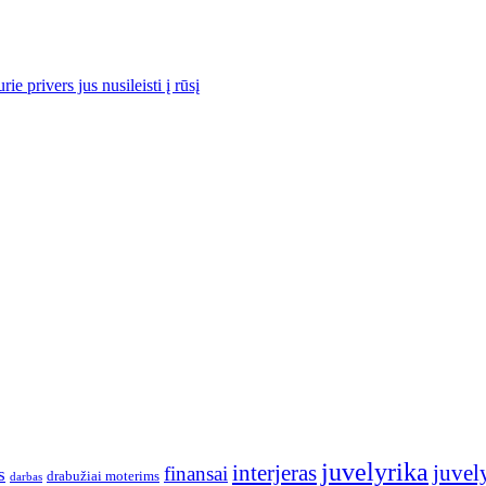
e privers jus nusileisti į rūsį
juvelyrika
interjeras
juvely
finansai
s
drabužiai moterims
darbas