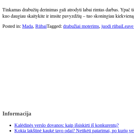
Tinkamas drabužių derinimas gali atrodyti labai rimtas darbas. Ypač t
kuo daugiau skaitykite ir imsite pavyzdžių – tuo skoningiau kiekvieną 
Posted in:
Mada
,
Rūbai
Tagged:
drabužiai moterims
,
juodi rūbai
Leave
Informacija
Kalėdinės verslo dovanos: kaip išsiskirti iš konkurentų?
Kokia lakštinė kaukė tavo odai? Netikėti patarimai, po kurių v