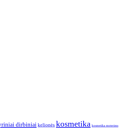
kosmetika
riniai dirbiniai
kelionės
kosmetika moterims