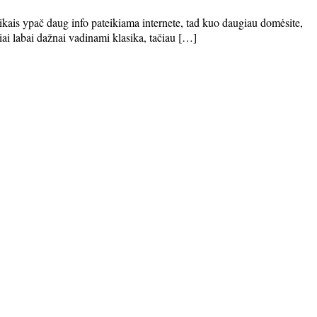
ikais ypač daug info pateikiama internete, tad kuo daugiau domėsite,
iai labai dažnai vadinami klasika, tačiau […]