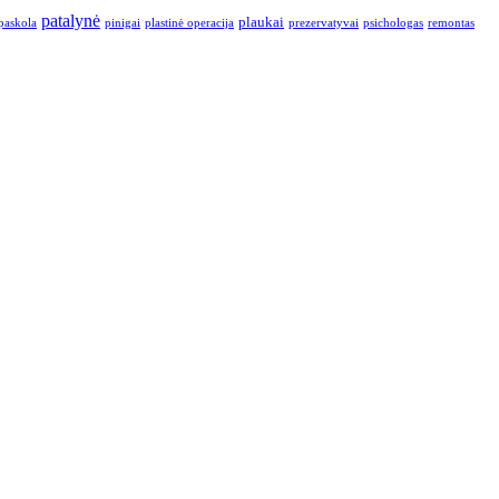
patalynė
plaukai
paskola
pinigai
plastinė operacija
prezervatyvai
psichologas
remontas