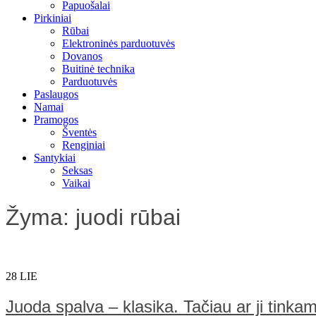
Papuošalai
Pirkiniai
Rūbai
Elektroninės parduotuvės
Dovanos
Buitinė technika
Parduotuvės
Paslaugos
Namai
Pramogos
Šventės
Renginiai
Santykiai
Seksas
Vaikai
Žyma:
juodi rūbai
28
LIE
Juoda spalva – klasika. Tačiau ar ji tinka