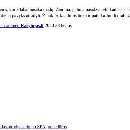
iems, kurie labai neseka madų. Žinoma, galima pasidžiaugti, kad šiais la
dieną pavyks atrodyti. Žinokite, kas Jums tinka ir patinka Juodi drabuž
 a comment
Rašytojas.lt
2020 28 liepos
eidas atrodys kaip po SPA procedūros