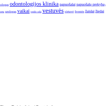
odontologijos klinika
papuošalai
papuošalų prekyba
ologas
vestuvės
vaikai
žaislai
žiedai
urologas
virtuvė
šventės
netu
veido oda