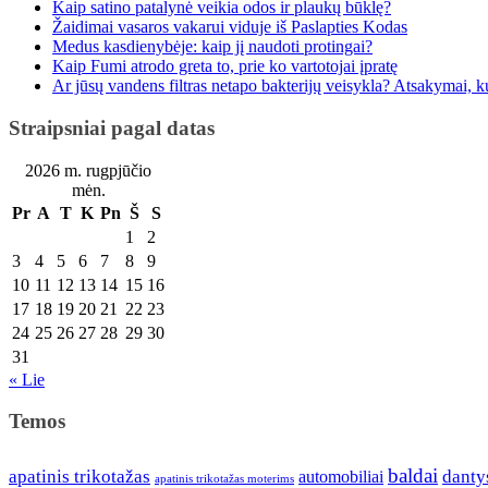
Kaip satino patalynė veikia odos ir plaukų būklę?
Žaidimai vasaros vakarui viduje iš Paslapties Kodas
Medus kasdienybėje: kaip jį naudoti protingai?
Kaip Fumi atrodo greta to, prie ko vartotojai įpratę
Ar jūsų vandens filtras netapo bakterijų veisykla? Atsakymai, kuri
Straipsniai pagal datas
2026 m. rugpjūčio
mėn.
Pr
A
T
K
Pn
Š
S
1
2
3
4
5
6
7
8
9
10
11
12
13
14
15
16
17
18
19
20
21
22
23
24
25
26
27
28
29
30
31
« Lie
Temos
baldai
apatinis trikotažas
danty
automobiliai
apatinis trikotažas moterims