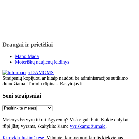
Draugai ir prietėliai
Mano Mada
Moteriškų naujienų leidinys
Straipsnių kopijuoti ar kitaip naudoti be administracijos sutikimo
draudžiama. Turiniu rūpinasi Rasytojas.lt.
Seni straipsniai
Seni
straipsniai
Moterys be vyrų tikrai išgyventų? Visko gali būti. Kokie dalykai
rūpi jūsų vyrams, skaitykite šiame
vyriškame žurnale
.
Kirpykla Justiniškėse
, Vilniuje, kurioje nori kirptis kiekvienas