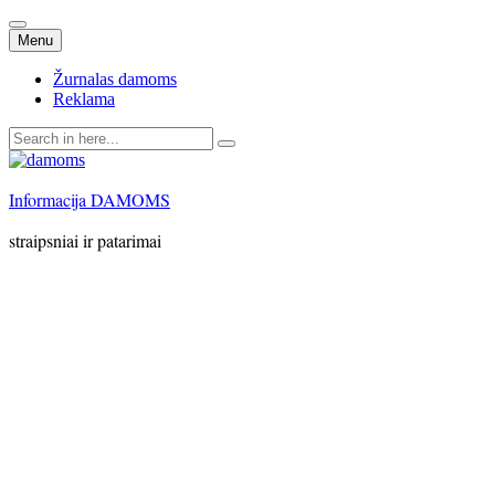
Skip
Menu
to
content
Žurnalas damoms
Reklama
Search
for:
Informacija DAMOMS
straipsniai ir patarimai