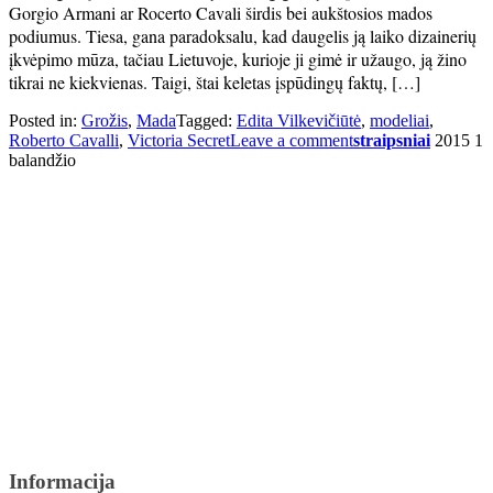
Gorgio Armani ar Rocerto Cavali širdis bei aukštosios mados
podiumus. Tiesa, gana paradoksalu, kad daugelis ją laiko dizainerių
įkvėpimo mūza, tačiau Lietuvoje, kurioje ji gimė ir užaugo, ją žino
tikrai ne kiekvienas. Taigi, štai keletas įspūdingų faktų, […]
Posted in:
Grožis
,
Mada
Tagged:
Edita Vilkevičiūtė
,
modeliai
,
Roberto Cavalli
,
Victoria Secret
Leave a comment
straipsniai
2015 1
balandžio
Informacija