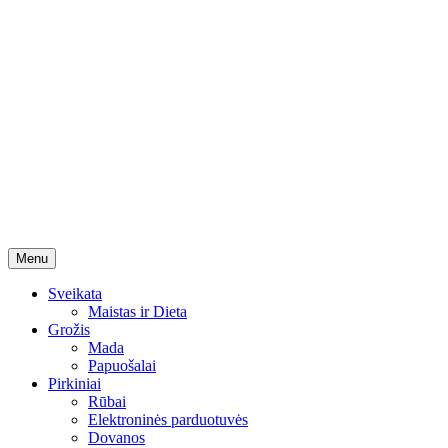
Skip
Menu
to
content
Sveikata
Maistas ir Dieta
Grožis
Mada
Papuošalai
Pirkiniai
Rūbai
Elektroninės parduotuvės
Dovanos