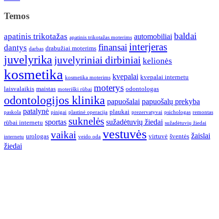
Temos
baldai
apatinis trikotažas
automobiliai
apatinis trikotažas moterims
interjeras
finansai
dantys
drabužiai moterims
darbas
juvelyrika
juvelyriniai dirbiniai
kelionės
kosmetika
kvepalai
kvepalai internetu
kosmetika moterims
moterys
laisvalaikis
maistas
odontologas
moteriški rūbai
odontologijos klinika
papuošalai
papuošalų prekyba
patalynė
plaukai
paskola
pinigai
plastinė operacija
prezervatyvai
psichologas
remontas
suknelės
sportas
sužadėtuvių žiedai
rūbai internetu
sužadėtuvių žiedai
vestuvės
vaikai
žaislai
urologas
virtuvė
šventės
internetu
veido oda
žiedai