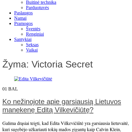
Buitinė technika
Parduotuvės
Paslaugos
Namai
Pramogos
Šventės
Renginiai
Santykiai
Seksas
Vaikai
Žyma:
Victoria Secret
01
BAL
Ko nežinojote apie garsiausią Lietuvos
manekenę Editą Vilkevičiūtę?
Galima drąsiai teigti, kad Edita Vilkevičiūtė yra garsiausia lietuvaitė,
kuri sugebėjo užkariauti tokių mados gigantų kaip Calvin Klein,