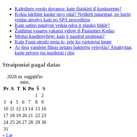
Kalėdinės verslo dovanos: kaip išsiskirti iš konkurentų?
Kokia lakštinė kaukė tavo odai? Netikėti patarimai, po kurių
veidas atrodys kaip po SPA procedūros
Kaip satino patalynė veikia odos ir plaukų būklę?
Žaidimai vasaros vakarui viduje iš Paslapties Kodas
Medus kasdienybėje: kaip jį naudoti protingai?
Kaip Fumi atrodo greta to, prie ko vartotojai įpratę
Ar jūsų vandens filtras netapo bakterijų veisykla? Atsakymai,
kurie privers jus nusileisti į rūsį
Straipsniai pagal datas
2026 m. rugpjūčio
mėn.
Pr
A
T
K
Pn
Š
S
1
2
3
4
5
6
7
8
9
10
11
12
13
14
15
16
17
18
19
20
21
22
23
24
25
26
27
28
29
30
31
« Lie