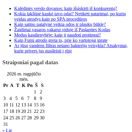
Kalėdinės verslo dovanos: kaip išsiskirti iš konkurentų?
Kokia lakštinė kaukė tavo odai? Netikėti patarimai, po kurių
veidas atrodys kaip po SPA procedūros
Kaip satino patalynė veikia odos ir plaukų būklę?
Žaidimai vasaros vakarui viduje iš Paslapties Kodas
Medus kasdienybėje: kaip jį naudoti protingai?
Kaip Fumi atrodo greta to, prie ko vartotojai įpratę
Ar jūsų vandens filtras netapo bakterijų veisykla? Atsakymai,
kurie privers jus nusileisti į rūsį
Straipsniai pagal datas
2026 m. rugpjūčio
mėn.
Pr
A
T
K
Pn
Š
S
1
2
3
4
5
6
7
8
9
10
11
12
13
14
15
16
17
18
19
20
21
22
23
24
25
26
27
28
29
30
31
« Lie