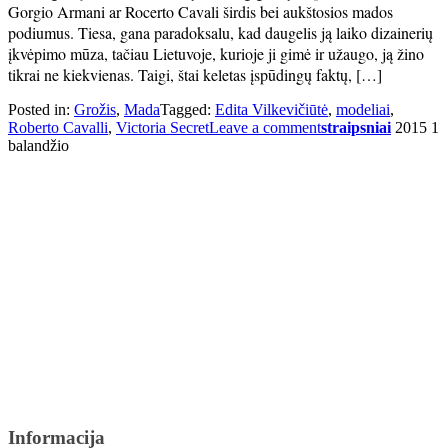
Gorgio Armani ar Rocerto Cavali širdis bei aukštosios mados
podiumus. Tiesa, gana paradoksalu, kad daugelis ją laiko dizainerių
įkvėpimo mūza, tačiau Lietuvoje, kurioje ji gimė ir užaugo, ją žino
tikrai ne kiekvienas. Taigi, štai keletas įspūdingų faktų, […]
Posted in:
Grožis
,
Mada
Tagged:
Edita Vilkevičiūtė
,
modeliai
,
Roberto Cavalli
,
Victoria Secret
Leave a comment
straipsniai
2015 1
balandžio
Informacija