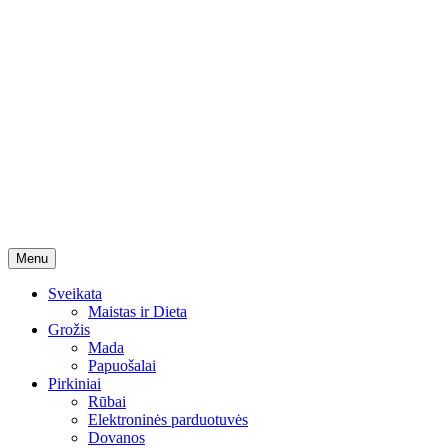
Skip
Menu
to
content
Sveikata
Maistas ir Dieta
Grožis
Mada
Papuošalai
Pirkiniai
Rūbai
Elektroninės parduotuvės
Dovanos