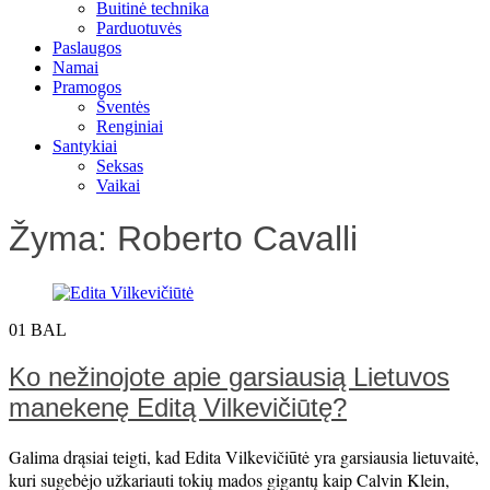
Buitinė technika
Parduotuvės
Paslaugos
Namai
Pramogos
Šventės
Renginiai
Santykiai
Seksas
Vaikai
Žyma:
Roberto Cavalli
01
BAL
Ko nežinojote apie garsiausią Lietuvos
manekenę Editą Vilkevičiūtę?
Galima drąsiai teigti, kad Edita Vilkevičiūtė yra garsiausia lietuvaitė,
kuri sugebėjo užkariauti tokių mados gigantų kaip Calvin Klein,