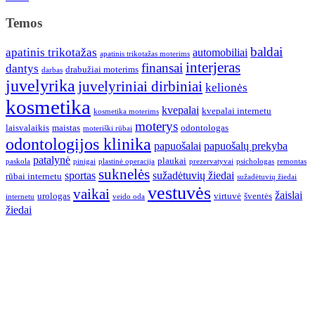
Temos
baldai
apatinis trikotažas
automobiliai
apatinis trikotažas moterims
interjeras
finansai
dantys
drabužiai moterims
darbas
juvelyrika
juvelyriniai dirbiniai
kelionės
kosmetika
kvepalai
kvepalai internetu
kosmetika moterims
moterys
laisvalaikis
maistas
odontologas
moteriški rūbai
odontologijos klinika
papuošalai
papuošalų prekyba
patalynė
plaukai
paskola
pinigai
plastinė operacija
prezervatyvai
psichologas
remontas
suknelės
sportas
sužadėtuvių žiedai
rūbai internetu
sužadėtuvių žiedai
vestuvės
vaikai
žaislai
urologas
virtuvė
šventės
internetu
veido oda
žiedai