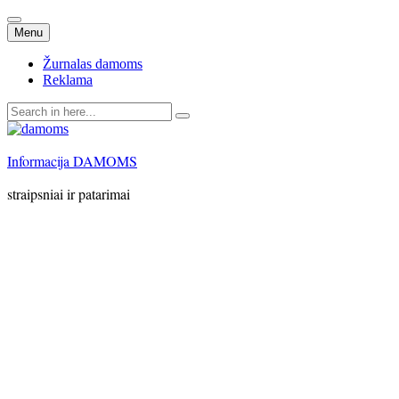
Skip
Menu
to
content
Žurnalas damoms
Reklama
Search
for:
Informacija DAMOMS
straipsniai ir patarimai