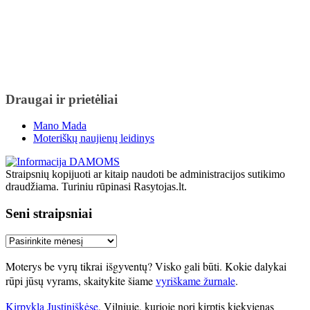
Draugai ir prietėliai
Mano Mada
Moteriškų naujienų leidinys
Straipsnių kopijuoti ar kitaip naudoti be administracijos sutikimo
draudžiama. Turiniu rūpinasi Rasytojas.lt.
Seni straipsniai
Seni
straipsniai
Moterys be vyrų tikrai išgyventų? Visko gali būti. Kokie dalykai
rūpi jūsų vyrams, skaitykite šiame
vyriškame žurnale
.
Kirpykla Justiniškėse
, Vilniuje, kurioje nori kirptis kiekvienas