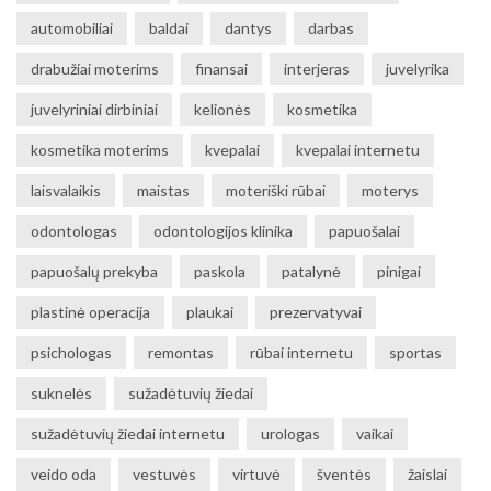
automobiliai
baldai
dantys
darbas
drabužiai moterims
finansai
interjeras
juvelyrika
juvelyriniai dirbiniai
kelionės
kosmetika
kosmetika moterims
kvepalai
kvepalai internetu
laisvalaikis
maistas
moteriški rūbai
moterys
odontologas
odontologijos klinika
papuošalai
papuošalų prekyba
paskola
patalynė
pinigai
plastinė operacija
plaukai
prezervatyvai
psichologas
remontas
rūbai internetu
sportas
suknelės
sužadėtuvių žiedai
sužadėtuvių žiedai internetu
urologas
vaikai
veido oda
vestuvės
virtuvė
šventės
žaislai