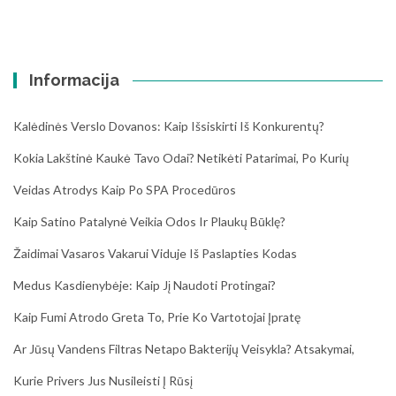
Informacija
Kalėdinės Verslo Dovanos: Kaip Išsiskirti Iš Konkurentų?
Kokia Lakštinė Kaukė Tavo Odai? Netikėti Patarimai, Po Kurių
Veidas Atrodys Kaip Po SPA Procedūros
Kaip Satino Patalynė Veikia Odos Ir Plaukų Būklę?
Žaidimai Vasaros Vakarui Viduje Iš Paslapties Kodas
Medus Kasdienybėje: Kaip Jį Naudoti Protingai?
Kaip Fumi Atrodo Greta To, Prie Ko Vartotojai Įpratę
Ar Jūsų Vandens Filtras Netapo Bakterijų Veisykla? Atsakymai,
Kurie Privers Jus Nusileisti Į Rūsį