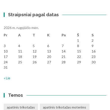
Straipsniai pagal datas
2026 m. rugpjūčio mėn.
Pr
A
T
K
Pn
Š
S
1
2
3
4
5
6
7
8
9
10
11
12
13
14
15
16
17
18
19
20
21
22
23
24
25
26
27
28
29
30
31
« Lie
Temos
apatinis trikotažas
apatinis trikotažas moterims