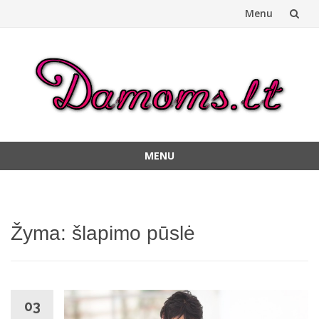
Menu
Skip
to
content
MENU
Skip
to
content
Žyma:
šlapimo pūslė
03