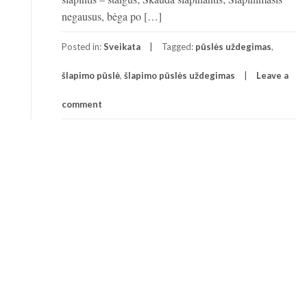
negausus, bėga po […]
Posted in:
Sveikata
Tagged:
pūslės uždegimas
,
šlapimo pūslė
,
šlapimo pūslės uždegimas
Leave a
comment