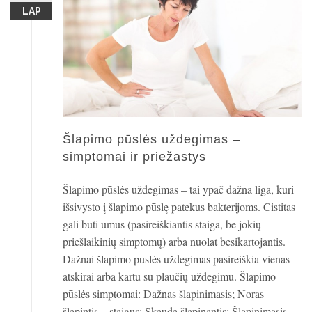
LAP
Šlapimo pūslės uždegimas –
simptomai ir priežastys
Šlapimo pūslės uždegimas – tai ypač dažna liga, kuri
išsivysto į šlapimo pūslę patekus bakterijoms. Cistitas
gali būti ūmus (pasireiškiantis staiga, be jokių
priešlaikinių simptomų) arba nuolat besikartojantis.
Dažnai šlapimo pūslės uždegimas pasireiškia vienas
atskirai arba kartu su plaučių uždegimu. Šlapimo
pūslės simptomai: Dažnas šlapinimasis; Noras
šlapintis – staigus; Skauda šlapinantis; Šlapinimasis