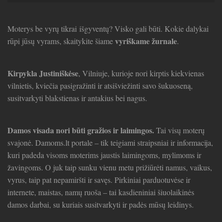
straipsniai
Moterys be vyrų tikrai išgyventų? Visko gali būti. Kokie dalykai
vyriškame žurnale
rūpi jūsų vyrams, skaitykite šiame
.
Kirpykla Justiniškėse
, Vilniuje, kurioje nori kirptis kiekvienas
vilnietis, kviečia pasigražinti ir atsišviežinti savo šukuoseną,
susitvarkyti blakstienas ir antakius bei nagus.
Damos visada nori būti gražios ir laimingos.
Tai visų moterų
svajonė. Damoms.lt portale – tik teigiami straipsniai ir informacija,
kuri padeda visoms moterims jaustis laimingoms, mylimoms ir
žavingoms. O juk taip sunku vienu metu prižiūrėti namus, vaikus,
vyrus, taip pat nepamiršti ir savęs. Pirkiniai parduotuvėse ir
internete, maistas, namų ruoša – tai kasdieniniai šiuolaikinės
damos darbai, su kuriais susitvarkyti ir padės mūsų leidinys.