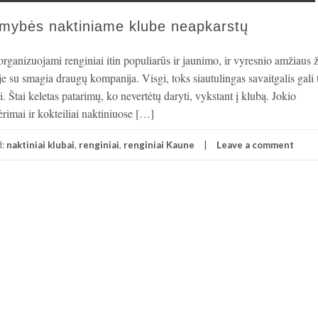
smybės naktiniame klube neapkarstų
rganizuojami renginiai itin populiarūs ir jaunimo, ir vyresnio amžiaus
je su smagia draugų kompanija. Visgi, toks siautulingas savaitgalis gali t
. Štai keletas patarimų, ko nevertėtų daryti, vykstant į klubą. Jokio
rimai ir kokteiliai naktiniuose […]
d:
naktiniai klubai
,
renginiai
,
renginiai Kaune
Leave a comment