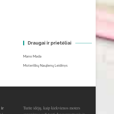
Draugai ir prietėliai
Mano Mada
Moteriškų Naujienų Leidinys
 ir
Turite idėjų, kaip kiekvienos moters