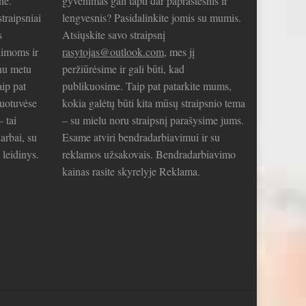
nė.
gyvenimas gali tapti dar paprastesnis ir
traipsniai
lengvesnis? Pasidalinkite jomis su mumis.
s
Atsiųskite savo straipsnį
limoms ir
rasytojas@outlook.com
, mes jį
nu metu
peržiūrėsime ir gali būti, kad
aip pat
publikuosime. Taip pat patarkite mums,
duotuvėse
kokia galėtų būti kita mūsų straipsnio tema
– tai
– su mielu noru straipsnį parašysime jums.
arbai, su
Esame atviri bendradarbiavimui ir su
 leidinys.
reklamos užsakovais. Bendradarbiavimo
kainas rasite skyrelyje Reklama.