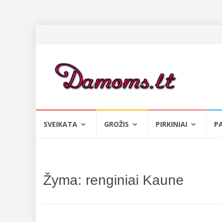
Skip
SVEIKATA
GROŽIS
PIRKINIAI
P
to
content
Žyma:
renginiai Kaune