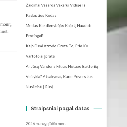
Žaidimai Vasaros Vakarui Viduje Iš
Paslapties Kodas
 žmonių
Medus Kasdienybėje: Kaip Jį Naudoti
urėti
Protingai?
Kaip Fumi Atrodo Greta To, Prie Ko
Vartotojai Įpratę
Ar Jūsų Vandens Filtras Netapo Bakterijų
Veisykla? Atsakymai, Kurie Privers Jus
Nusileisti Į Rūsį
Straipsniai pagal datas
2026 m. rugpjūčio mėn.