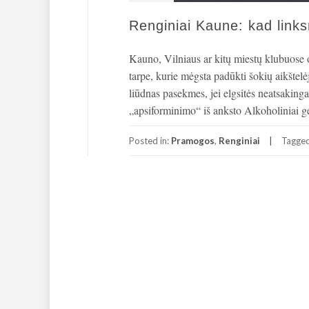
Renginiai Kaune: kad link
Kauno, Vilniaus ar kitų miestų klubuose o
tarpe, kurie mėgsta padūkti šokių aikštelė
liūdnas pasekmes, jei elgsitės neatsakingai
„apsiforminimo“ iš anksto Alkoholiniai gė
Posted in:
Pramogos
,
Renginiai
Tagge