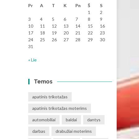
Pr
A
T
K
Pn
Š
S
1
2
3
4
5
6
7
8
9
10
11
12
13
14
15
16
17
18
19
20
21
22
23
24
25
26
27
28
29
30
31
« Lie
Temos
apatinis trikotažas
apatinis trikotažas moterims
automobiliai
baldai
dantys
darbas
drabužiai moterims