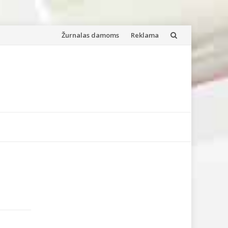
Skip
Žurnalas damoms
Reklama
to
content