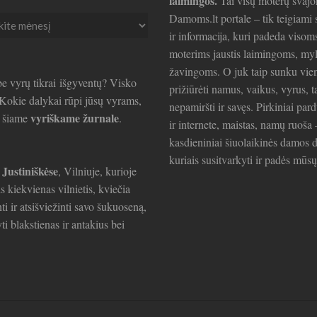
laimingos.
Tai visų moterų svajo
Damoms.lt portale – tik teigiami s
ir informacija, kuri padeda visom
ai
moterims jaustis laimingoms, my
žavingoms. O juk taip sunku vie
e vyrų tikrai išgyventų? Visko
prižiūrėti namus, vaikus, vyrus, t
. Kokie dalykai rūpi jūsų vyrams,
nepamiršti ir savęs. Pirkiniai par
vyriškame žurnale
e šiame
.
ir internete, maistas, namų ruoša 
kasdieniniai šiuolaikinės damos d
kuriais susitvarkyti ir padės mūsų
 Justiniškėse
, Vilniuje, kurioje
is kiekvienas vilnietis, kviečia
ti ir atsišviežinti savo šukuoseną,
ti blakstienas ir antakius bei