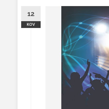
12
KOV