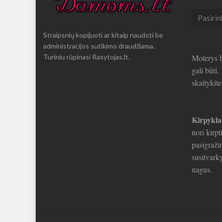
Seni
straipsni
Straipsnių kopijuoti ar kitaip naudoti be
administracijos sutikimo draudžiama.
Turiniu rūpinasi Rasytojas.lt.
Moterys b
gali būti
skaitykit
Kirpykla
nori kirpt
pasigražin
susitvarky
nagus.