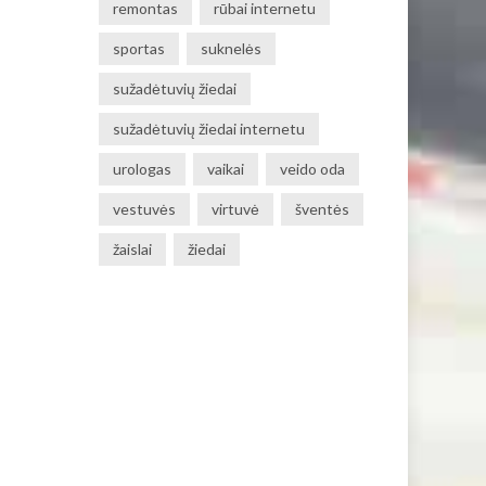
remontas
rūbai internetu
sportas
suknelės
sužadėtuvių žiedai
sužadėtuvių žiedai internetu
urologas
vaikai
veido oda
vestuvės
virtuvė
šventės
žaislai
žiedai