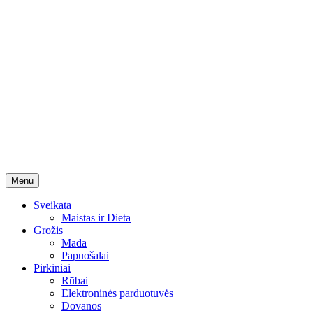
Skip
Menu
to
content
Sveikata
Maistas ir Dieta
Grožis
Mada
Papuošalai
Pirkiniai
Rūbai
Elektroninės parduotuvės
Dovanos