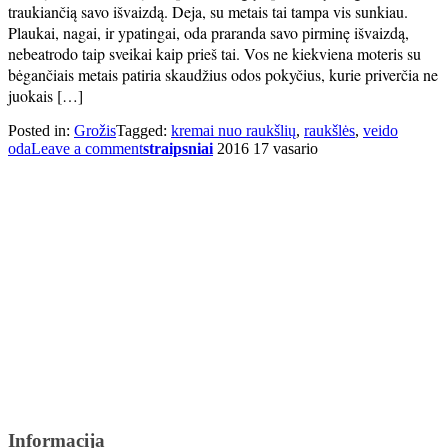
traukiančią savo išvaizdą. Deja, su metais tai tampa vis sunkiau.
Plaukai, nagai, ir ypatingai, oda praranda savo pirminę išvaizdą,
nebeatrodo taip sveikai kaip prieš tai. Vos ne kiekviena moteris su
bėgančiais metais patiria skaudžius odos pokyčius, kurie priverčia ne
juokais […]
Posted in:
Grožis
Tagged:
kremai nuo raukšlių
,
raukšlės
,
veido
oda
Leave a comment
straipsniai
2016 17 vasario
Informacija