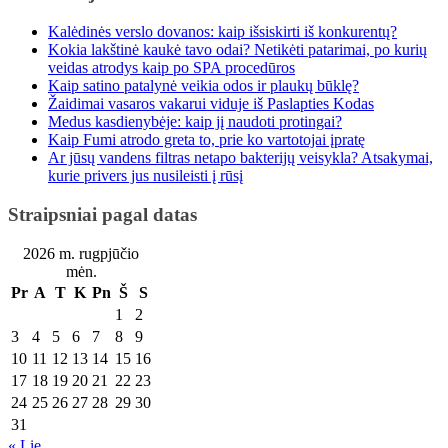
Kalėdinės verslo dovanos: kaip išsiskirti iš konkurentų?
Kokia lakštinė kaukė tavo odai? Netikėti patarimai, po kurių
veidas atrodys kaip po SPA procedūros
Kaip satino patalynė veikia odos ir plaukų būklę?
Žaidimai vasaros vakarui viduje iš Paslapties Kodas
Medus kasdienybėje: kaip jį naudoti protingai?
Kaip Fumi atrodo greta to, prie ko vartotojai įpratę
Ar jūsų vandens filtras netapo bakterijų veisykla? Atsakymai,
kurie privers jus nusileisti į rūsį
Straipsniai pagal datas
2026 m. rugpjūčio
mėn.
Pr
A
T
K
Pn
Š
S
1
2
3
4
5
6
7
8
9
10
11
12
13
14
15
16
17
18
19
20
21
22
23
24
25
26
27
28
29
30
31
« Lie