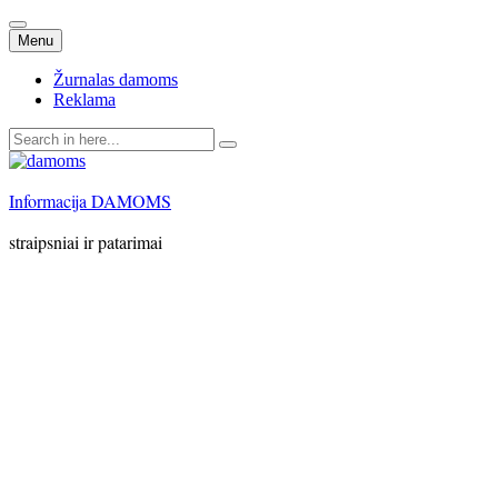
Skip
Menu
to
content
Žurnalas damoms
Reklama
Search
for:
Informacija DAMOMS
straipsniai ir patarimai