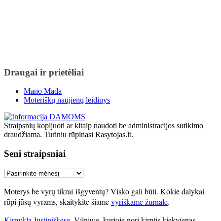
Draugai ir prietėliai
Mano Mada
Moteriškų naujienų leidinys
Straipsnių kopijuoti ar kitaip naudoti be administracijos sutikimo
draudžiama. Turiniu rūpinasi Rasytojas.lt.
Seni straipsniai
Seni
straipsniai
Moterys be vyrų tikrai išgyventų? Visko gali būti. Kokie dalykai
rūpi jūsų vyrams, skaitykite šiame
vyriškame žurnale
.
Kirpykla Justiniškėse
, Vilniuje, kurioje nori kirptis kiekvienas