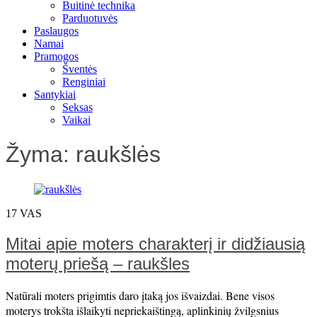
Buitinė technika
Parduotuvės
Paslaugos
Namai
Pramogos
Šventės
Renginiai
Santykiai
Seksas
Vaikai
Žyma:
raukšlės
17
VAS
Mitai apie moters charakterį ir didžiausią
moterų priešą – raukšles
Natūrali moters prigimtis daro įtaką jos išvaizdai. Bene visos
moterys trokšta išlaikyti nepriekaištingą, aplinkinių žvilgsnius