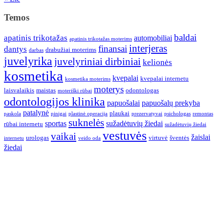
Temos
baldai
apatinis trikotažas
automobiliai
apatinis trikotažas moterims
interjeras
finansai
dantys
drabužiai moterims
darbas
juvelyrika
juvelyriniai dirbiniai
kelionės
kosmetika
kvepalai
kvepalai internetu
kosmetika moterims
moterys
laisvalaikis
maistas
odontologas
moteriški rūbai
odontologijos klinika
papuošalai
papuošalų prekyba
patalynė
plaukai
paskola
pinigai
plastinė operacija
prezervatyvai
psichologas
remontas
suknelės
sportas
sužadėtuvių žiedai
rūbai internetu
sužadėtuvių žiedai
vestuvės
vaikai
žaislai
urologas
virtuvė
šventės
internetu
veido oda
žiedai