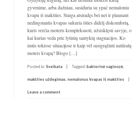
gyvenime, arba dažniau, susiduria su ypač nemaloniu
kvapu iš makšties. Staiga atsiradęs bei net ir plaunant
nedingstantis kvapas sukuria išties didelį diskomfortą,
kuris verčia moteris kompleksuoti, užsisklęsti savyje, o
kai kurias veda prie lytinių santykių stagnacijos. Ko
imtis tokiose situacijose ir kaip vėl susigrąžinti natūralų
moters kvapą? Blogo […]
Posted in:
Sveikata
Tagged:
bakterinė vaginozė
,
makšties uždegimas
,
nemalonus kvapas iš makšties
Leave a comment