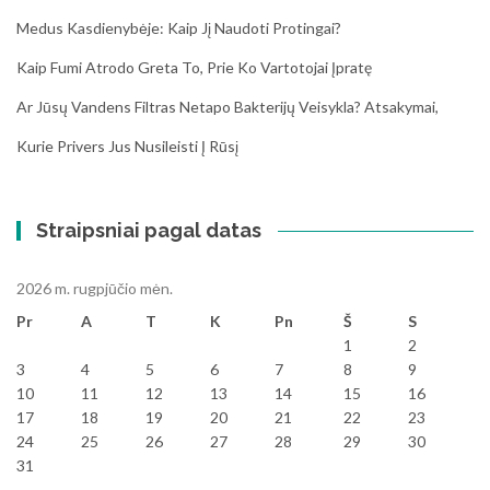
Medus Kasdienybėje: Kaip Jį Naudoti Protingai?
Kaip Fumi Atrodo Greta To, Prie Ko Vartotojai Įpratę
Ar Jūsų Vandens Filtras Netapo Bakterijų Veisykla? Atsakymai,
Kurie Privers Jus Nusileisti Į Rūsį
Straipsniai pagal datas
2026 m. rugpjūčio mėn.
Pr
A
T
K
Pn
Š
S
1
2
3
4
5
6
7
8
9
10
11
12
13
14
15
16
17
18
19
20
21
22
23
24
25
26
27
28
29
30
31