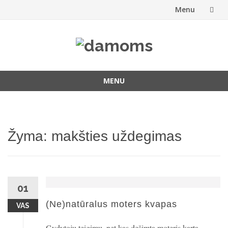
Menu
Skip
to
content
MENU
Skip
to
content
Žyma:
makšties uždegimas
01
(Ne)natūralus moters kvapas
VAS
Gydytojų teigimų, net kas dešimta moteris kartą