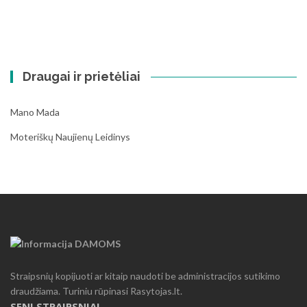
Draugai ir prietėliai
Mano Mada
Moteriškų Naujienų Leidinys
Straipsnių kopijuoti ar kitaip naudoti be administracijos sutikimo
draudžiama. Turiniu rūpinasi Rasytojas.lt.
SENI STRAIPSNIAI