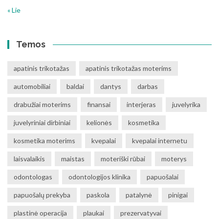
« Lie
Temos
apatinis trikotažas
apatinis trikotažas moterims
automobiliai
baldai
dantys
darbas
drabužiai moterims
finansai
interjeras
juvelyrika
juvelyriniai dirbiniai
kelionės
kosmetika
kosmetika moterims
kvepalai
kvepalai internetu
laisvalaikis
maistas
moteriški rūbai
moterys
odontologas
odontologijos klinika
papuošalai
papuošalų prekyba
paskola
patalynė
pinigai
plastinė operacija
plaukai
prezervatyvai