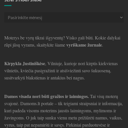
Seni
straipsniai
Moterys be vyrų tikrai išgyventų? Visko gali būti. Kokie dalykai
vyriškame žurnale
rūpi jūsų vyrams, skaitykite šiame
.
Kirpykla Justiniškėse
, Vilniuje, kurioje nori kirptis kiekvienas
vilnietis, kviečia pasigražinti ir atsišviežinti savo šukuoseną,
susitvarkyti blakstienas ir antakius bei nagus.
Damos visada nori būti gražios ir laimingos.
Tai visų moterų
svajonė. Damoms.lt portale – tik teigiami straipsniai ir informacija,
kuri padeda visoms moterims jaustis laimingoms, mylimoms ir
žavingoms. O juk taip sunku vienu metu prižiūrėti namus, vaikus,
vyrus, taip pat nepamiršti ir savęs. Pirkiniai parduotuvėse ir