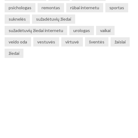
psichologas
remontas
rūbai internetu
sportas
suknelės
sužadėtuvių žiedai
sužadėtuvių žiedai internetu
urologas
vaikai
veido oda
vestuvės
virtuvė
šventės
žaislai
žiedai