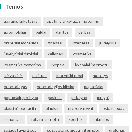
Temos
apatinis trikotažas
apatinis trikotažas moterims
automobiliai
baldai
dantys
darbas
drabužiai moterims
finansai
interjeras
juvelyrika
juvelyriniai dirbiniai
kelionės
kosmetika
kosmetika moterims
kvepalai
kvepalai internetu
laisvalaikis
maistas
moteriški rūbai
moterys
odontologas
odontologijos klinika
papuošalai
papuošalų prekyba
paskola
patalynė
pinigai
plastinė operacija
plaukai
prezervatyvai
psichologas
remontas
rūbai internetu
sportas
suknelės
sužadėtuvių žiedai
sužadėtuvių žiedai internetu
urologas