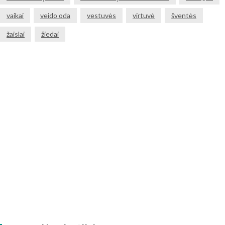
vaikai
veido oda
vestuvės
virtuvė
šventės
žaislai
žiedai