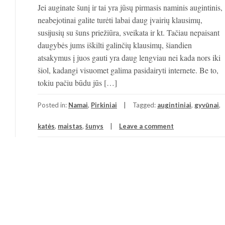
Jei auginate šunį ir tai yra jūsų pirmasis naminis augintinis,
neabejotinai galite turėti labai daug įvairių klausimų,
susijusių su šuns priežiūra, sveikata ir kt. Tačiau nepaisant
daugybės jums iškilti galinčių klausimų, šiandien
atsakymus į juos gauti yra daug lengviau nei kada nors iki
šiol, kadangi visuomet galima pasidairyti internete. Be to,
tokiu pačiu būdu jūs […]
Posted in:
Namai
,
Pirkiniai
Tagged:
augintiniai
,
gyvūnai
,
katės
,
maistas
,
šunys
Leave a comment