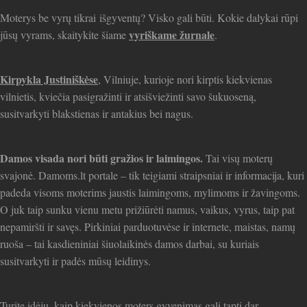
Moterys be vyrų tikrai išgyventų? Visko gali būti. Kokie dalykai rūpi
vyriškame žurnale
jūsų vyrams, skaitykite šiame
.
Kirpykla Justiniškėse
, Vilniuje, kurioje nori kirptis kiekvienas
vilnietis, kviečia pasigražinti ir atsišviežinti savo šukuoseną,
susitvarkyti blakstienas ir antakius bei nagus.
Damos visada nori būti gražios ir laimingos.
Tai visų moterų
svajonė. Damoms.lt portale – tik teigiami straipsniai ir informacija, kuri
padeda visoms moterims jaustis laimingoms, mylimoms ir žavingoms.
O juk taip sunku vienu metu prižiūrėti namus, vaikus, vyrus, taip pat
nepamiršti ir savęs. Pirkiniai parduotuvėse ir internete, maistas, namų
ruoša – tai kasdieniniai šiuolaikinės damos darbai, su kuriais
susitvarkyti ir padės mūsų leidinys.
Turite idėjų, kaip kiekvienos moters gyvenimas gali tapti dar