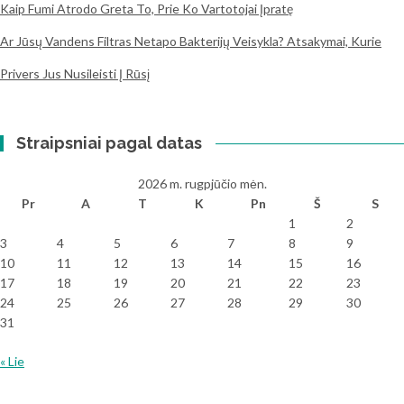
Kaip Fumi Atrodo Greta To, Prie Ko Vartotojai Įpratę
Ar Jūsų Vandens Filtras Netapo Bakterijų Veisykla? Atsakymai, Kurie
Privers Jus Nusileisti Į Rūsį
Straipsniai pagal datas
2026 m. rugpjūčio mėn.
Pr
A
T
K
Pn
Š
S
1
2
3
4
5
6
7
8
9
10
11
12
13
14
15
16
17
18
19
20
21
22
23
24
25
26
27
28
29
30
31
« Lie