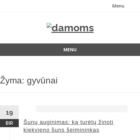
Menu
Skip
to
content
MENU
Skip
to
content
Žyma:
gyvūnai
19
Šunų auginimas: ką turėtų žinoti
BIR
kiekvieno šuns šeimininkas