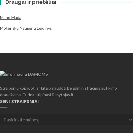
Draugai ir prietėliai
Mano Mada
Moteriškų Naujienų Leidinys
Straipsnių kopijuoti ar kitaip naudoti be administracijos sutikimo
draudžiama. Turiniu rūpinasi Rasytojas.lt.
SENI STRAIPSNIAI
Seni
straipsniai