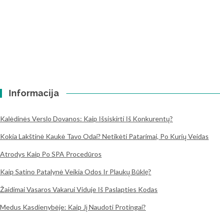
Informacija
Kalėdinės Verslo Dovanos: Kaip Išsiskirti Iš Konkurentų?
Kokia Lakštinė Kaukė Tavo Odai? Netikėti Patarimai, Po Kurių Veidas
Atrodys Kaip Po SPA Procedūros
Kaip Satino Patalynė Veikia Odos Ir Plaukų Būklę?
Žaidimai Vasaros Vakarui Viduje Iš Paslapties Kodas
Medus Kasdienybėje: Kaip Jį Naudoti Protingai?