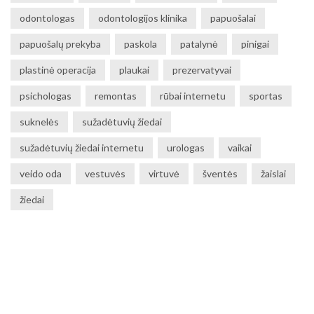
odontologas
odontologijos klinika
papuošalai
papuošalų prekyba
paskola
patalynė
pinigai
plastinė operacija
plaukai
prezervatyvai
psichologas
remontas
rūbai internetu
sportas
suknelės
sužadėtuvių žiedai
sužadėtuvių žiedai internetu
urologas
vaikai
veido oda
vestuvės
virtuvė
šventės
žaislai
žiedai