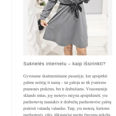
Suknelės internetu – kaip išsirinkti?
Gyvename skaitmeniniame pasaulyje, kur apsipirkti
galime neišėję iš namų – tai galioja ne tik įvairioms
pramonės prekėms, bet ir drabužiams. Visuomenėje
sklando mitas, jog moterys mėgsta apsipirkinėti, yra
parduotuvių maniakės ir drabužių parduotuvėse galėtų
praleisti valandų valandas. Taip, yra moterų, kurioms
parduotuvės, eilės, tūkstančiai nueitų žingsnių nekelia