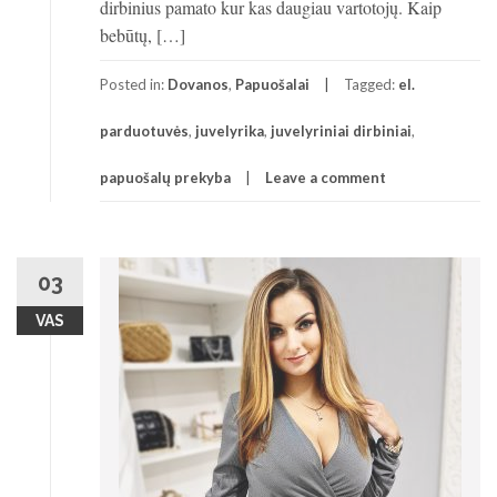
dirbinius pamato kur kas daugiau vartotojų. Kaip
bebūtų, […]
Posted in:
Dovanos
,
Papuošalai
Tagged:
el.
parduotuvės
,
juvelyrika
,
juvelyriniai dirbiniai
,
papuošalų prekyba
Leave a comment
03
VAS