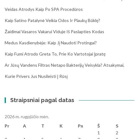
Veidas Atrodys Kaip Po SPA Procedūros
Kaip Satino Patalynė Veikia Odos Ir Plaukų Būklę?
Žaidimai Vasaros Vakarui Viduje Iš Paslapties Kodas
Medus Kasdienybėje: Kaip Jį Naudoti Protingai?
Kaip Fumi Atrodo Greta To, Prie Ko Vartotojai Įpratę
Ar Jūsų Vandens Filtras Netapo Bakterijų Veisykla? Atsakymai,
Kurie Privers Jus Nusileisti Į Rūsį
Straipsniai pagal datas
2026 m. rugpjūčio mėn.
Pr
A
T
K
Pn
Š
S
1
2