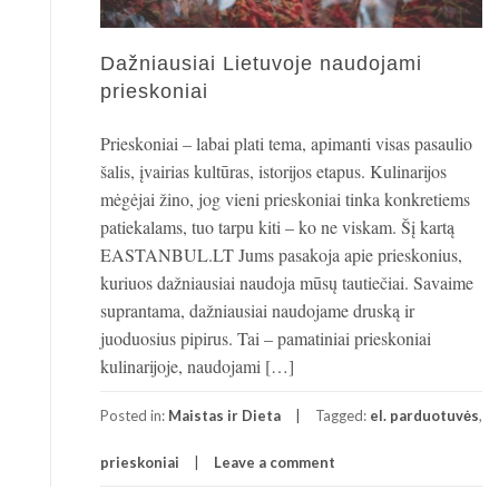
Dažniausiai Lietuvoje naudojami
prieskoniai
Prieskoniai – labai plati tema, apimanti visas pasaulio
šalis, įvairias kultūras, istorijos etapus. Kulinarijos
mėgėjai žino, jog vieni prieskoniai tinka konkretiems
patiekalams, tuo tarpu kiti – ko ne viskam. Šį kartą
EASTANBUL.LT Jums pasakoja apie prieskonius,
kuriuos dažniausiai naudoja mūsų tautiečiai. Savaime
suprantama, dažniausiai naudojame druską ir
juoduosius pipirus. Tai – pamatiniai prieskoniai
kulinarijoje, naudojami […]
Posted in:
Maistas ir Dieta
Tagged:
el. parduotuvės
,
prieskoniai
Leave a comment