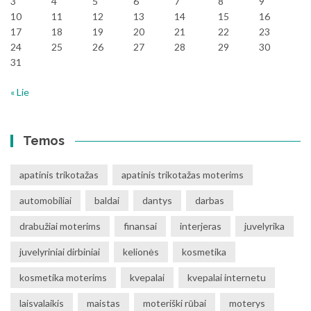
3
4
5
6
7
8
9
10
11
12
13
14
15
16
17
18
19
20
21
22
23
24
25
26
27
28
29
30
31
« Lie
Temos
apatinis trikotažas
apatinis trikotažas moterims
automobiliai
baldai
dantys
darbas
drabužiai moterims
finansai
interjeras
juvelyrika
juvelyriniai dirbiniai
kelionės
kosmetika
kosmetika moterims
kvepalai
kvepalai internetu
laisvalaikis
maistas
moteriški rūbai
moterys