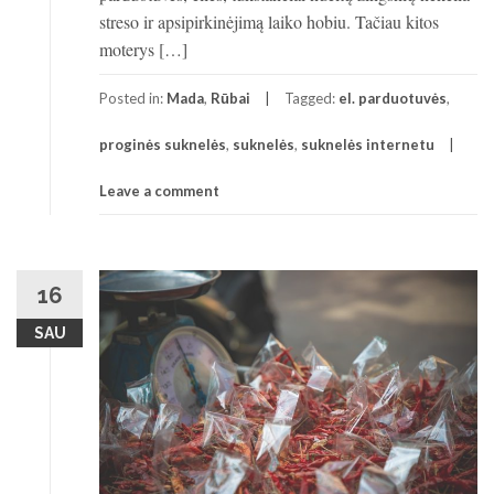
streso ir apsipirkinėjimą laiko hobiu. Tačiau kitos
moterys […]
Posted in:
Mada
,
Rūbai
Tagged:
el. parduotuvės
,
proginės suknelės
,
suknelės
,
suknelės internetu
Leave a comment
16
SAU