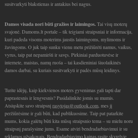
susitvarkyti blakstienas ir antakius bei nagus.
Damos visada nori būti gražios ir laimingos.
Tai visų moterų
svajonė. Damoms.lt portale – tik teigiami straipsniai ir informacija,
kuri padeda visoms moterims jaustis laimingoms, mylimoms ir
žavingoms. O juk taip sunku vienu metu prižiūrėti namus, vaikus,
vyrus, taip pat nepamiršti ir savęs. Pirkiniai parduotuvėse ir
internete, maistas, namų ruoša – tai kasdieniniai šiuolaikinės
damos darbai, su kuriais susitvarkyti ir padės mūsų leidinys.
Turite idėjų, kaip kiekvienos moters gyvenimas gali tapti dar
paprastesnis ir lengvesnis? Pasidalinkite jomis su mumis.
Atsiųskite savo straipsnį
rasytojas@outlook.com
, mes jį
peržiūrėsime ir gali būti, kad publikuosime. Taip pat patarkite
mums, kokia galėtų būti kita mūsų straipsnio tema – su mielu noru
straipsnį parašysime jums. Esame atviri bendradarbiavimui ir su
reklamos užsakovais. Bendradarbiavimo kainas rasite skyrelyje