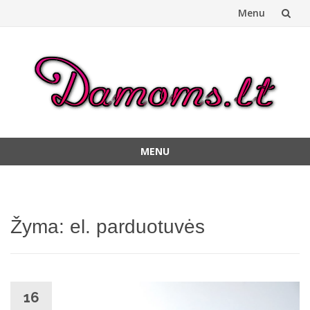
Menu
Skip
to
content
MENU
Skip
to
content
Žyma:
el. parduotuvės
16