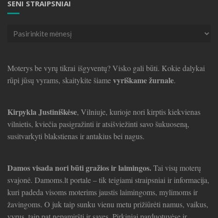
SENI STRAIPSNIAI
Seni
straipsniai
Moterys be vyrų tikrai išgyventų? Visko gali būti. Kokie dalykai
vyriškame žurnale
rūpi jūsų vyrams, skaitykite šiame
.
Kirpykla Justiniškėse
, Vilniuje, kurioje nori kirptis kiekvienas
vilnietis, kviečia pasigražinti ir atsišviežinti savo šukuoseną,
susitvarkyti blakstienas ir antakius bei nagus.
Damos visada nori būti gražios ir laimingos.
Tai visų moterų
svajonė. Damoms.lt portale – tik teigiami straipsniai ir informacija,
kuri padeda visoms moterims jaustis laimingoms, mylimoms ir
žavingoms. O juk taip sunku vienu metu prižiūrėti namus, vaikus,
vyrus, taip pat nepamiršti ir savęs. Pirkiniai parduotuvėse ir