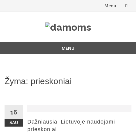
Menu
Skip
to
content
MENU
Skip
to
content
Žyma:
prieskoniai
16
Dažniausiai Lietuvoje naudojami
SAU
prieskoniai