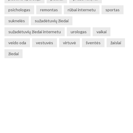
psichologas
remontas
rūbai internetu
sportas
suknelės
sužadėtuvių žiedai
sužadėtuvių žiedai internetu
urologas
vaikai
veido oda
vestuvės
virtuvė
šventės
žaislai
žiedai