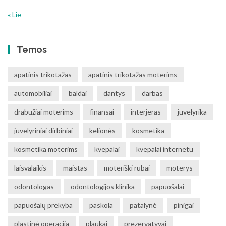
« Lie
Temos
apatinis trikotažas
apatinis trikotažas moterims
automobiliai
baldai
dantys
darbas
drabužiai moterims
finansai
interjeras
juvelyrika
juvelyriniai dirbiniai
kelionės
kosmetika
kosmetika moterims
kvepalai
kvepalai internetu
laisvalaikis
maistas
moteriški rūbai
moterys
odontologas
odontologijos klinika
papuošalai
papuošalų prekyba
paskola
patalynė
pinigai
plastinė operacija
plaukai
prezervatyvai