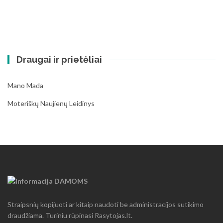
Draugai ir prietėliai
Mano Mada
Moteriškų Naujienų Leidinys
Straipsnių kopijuoti ar kitaip naudoti be administracijos sutikimo
draudžiama. Turiniu rūpinasi Rasytojas.lt.