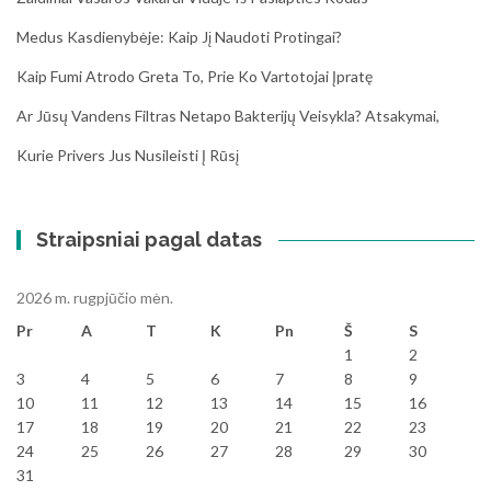
Medus Kasdienybėje: Kaip Jį Naudoti Protingai?
Kaip Fumi Atrodo Greta To, Prie Ko Vartotojai Įpratę
Ar Jūsų Vandens Filtras Netapo Bakterijų Veisykla? Atsakymai,
Kurie Privers Jus Nusileisti Į Rūsį
Straipsniai pagal datas
2026 m. rugpjūčio mėn.
Pr
A
T
K
Pn
Š
S
1
2
3
4
5
6
7
8
9
10
11
12
13
14
15
16
17
18
19
20
21
22
23
24
25
26
27
28
29
30
31