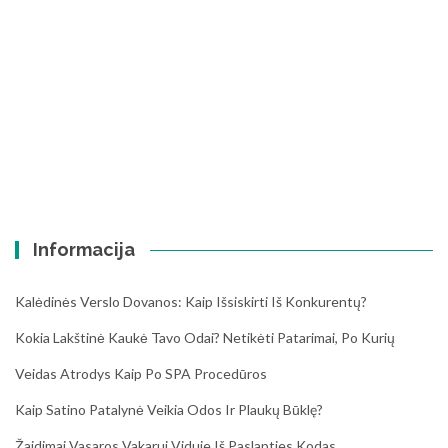
Informacija
Kalėdinės Verslo Dovanos: Kaip Išsiskirti Iš Konkurentų?
Kokia Lakštinė Kaukė Tavo Odai? Netikėti Patarimai, Po Kurių
Veidas Atrodys Kaip Po SPA Procedūros
Kaip Satino Patalynė Veikia Odos Ir Plaukų Būklę?
Žaidimai Vasaros Vakarui Viduje Iš Paslapties Kodas