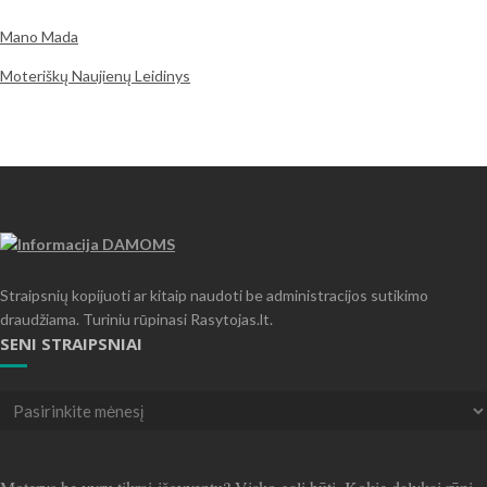
Mano Mada
Moteriškų Naujienų Leidinys
Straipsnių kopijuoti ar kitaip naudoti be administracijos sutikimo
draudžiama. Turiniu rūpinasi Rasytojas.lt.
SENI STRAIPSNIAI
Seni
straipsniai