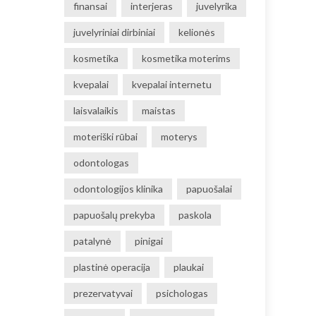
finansai
interjeras
juvelyrika
juvelyriniai dirbiniai
kelionės
kosmetika
kosmetika moterims
kvepalai
kvepalai internetu
laisvalaikis
maistas
moteriški rūbai
moterys
odontologas
odontologijos klinika
papuošalai
papuošalų prekyba
paskola
patalynė
pinigai
plastinė operacija
plaukai
prezervatyvai
psichologas