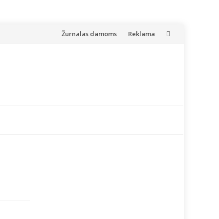
Skip
Žurnalas damoms
Reklama
to
content