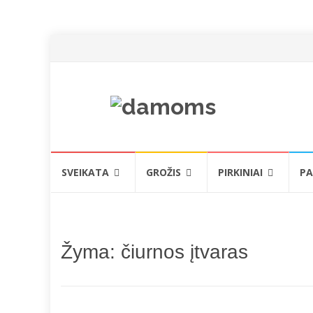
Skip
SVEIKATA
GROŽIS
PIRKINIAI
PA
to
content
Žyma:
čiurnos įtvaras