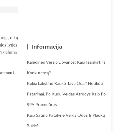
rijų, o ką
ios lyties
Informacija
 Pastebima
Kalėdinės Verslo Dovanos: Kaip Išsiskirti Iš
Konkurentų?
comment
Kokia Lakštinė Kaukė Tavo Odai? Netikėti
Patarimai, Po Kurių Veidas Atrodys Kaip Po
SPA Procedūros
Kaip Satino Patalynė Veikia Odos Ir Plaukų
Būklę?