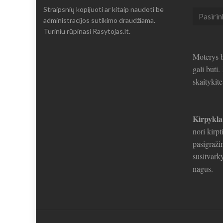
Straipsnių kopijuoti ar kitaip naudoti be
Seni
administracijos sutikimo draudžiama.
straipsni
Turiniu rūpinasi Rasytojas.lt.
Moterys b
gali būti
skaitykit
Kirpykla
nori kirpt
pasigražin
susitvarky
nagus.