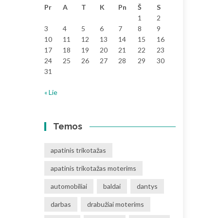
Pr
A
T
K
Pn
Š
S
1
2
3
4
5
6
7
8
9
10
11
12
13
14
15
16
17
18
19
20
21
22
23
24
25
26
27
28
29
30
31
« Lie
Temos
apatinis trikotažas
apatinis trikotažas moterims
automobiliai
baldai
dantys
darbas
drabužiai moterims