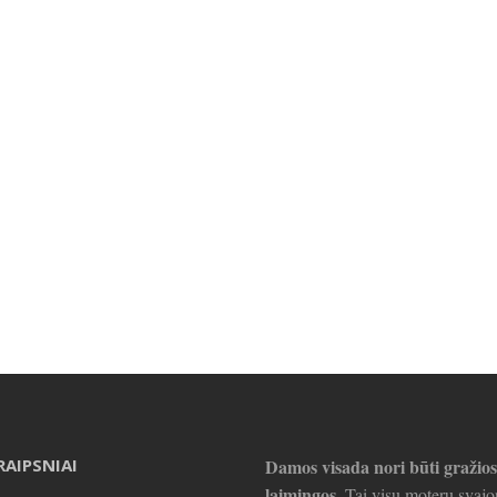
RAIPSNIAI
Damos visada nori būti gražios
laimingos.
Tai visų moterų svajo