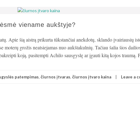
 grėsmė viename aukštyje?
ų. Apie šią aistrą prikurta tūkstančiai anekdotų, sklando įvairiausių isto
se moterų grožis neatsiejamas nuo aukštakulnių. Tačiau šalia šios dailios
pakreipti koją, pasitempti Achilo sausgyslę ar įgauti kitą kojos traumą.
usgyslės patempimas
,
čiurnos įtvaras
,
čiurnos įtvaro kaina
Leave a 