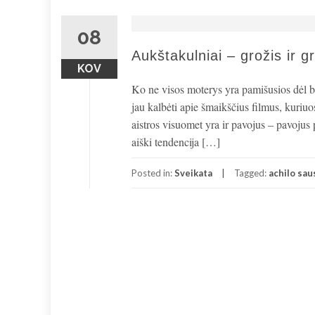
08
Aukštakulniai – grožis ir
KOV
Ko ne visos moterys yra pamišusios dėl bat
jau kalbėti apie šmaikščius filmus, kuriuo
aistros visuomet yra ir pavojus – pavojus 
aiški tendencija […]
Posted in:
Sveikata
Tagged:
achilo sa