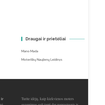
Draugai ir prietėliai
Mano Mada
Moteriškų Naujienų Leidinys
 ir
Turite idėjų, kaip kiekvienos moters
nė.
gyvenimas gali tapti dar paprastesnis ir