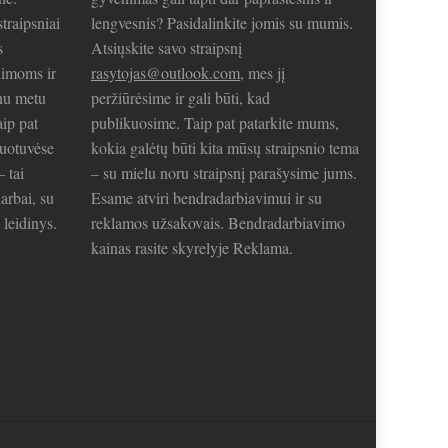
traipsniai
lengvesnis? Pasidalinkite jomis su mumis.
s
Atsiųskite savo straipsnį
limoms ir
rasytojas@outlook.com
, mes jį
nu metu
peržiūrėsime ir gali būti, kad
aip pat
publikuosime. Taip pat patarkite mums,
duotuvėse
kokia galėtų būti kita mūsų straipsnio tema
– tai
– su mielu noru straipsnį parašysime jums.
arbai, su
Esame atviri bendradarbiavimui ir su
 leidinys.
reklamos užsakovais. Bendradarbiavimo
kainas rasite skyrelyje Reklama.