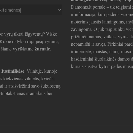
Damoms.lt portale – tik teigiami s
ir informacija, kuri padeda visom
ai
moterims jaustis laimingoms, my
žavingoms. O juk taip sunku vie
e vyrų tikrai išgyventų? Visko
prižiūrėti namus, vaikus, vyrus, t
. Kokie dalykai rūpi jūsų vyrams,
nepamiršti ir savęs. Pirkiniai par
vyriškame žurnale
e šiame
.
ir internete, maistas, namų ruoša 
kasdieniniai šiuolaikinės damos d
kuriais susitvarkyti ir padės mūsų
 Justiniškėse
, Vilniuje, kurioje
is kiekvienas vilnietis, kviečia
ti ir atsišviežinti savo šukuoseną,
ti blakstienas ir antakius bei