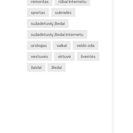
remontas
rūbai internetu
sportas
suknelės
sužadėtuvių žiedai
sužadėtuvių žiedai internetu
urologas
vaikai
veido oda
vestuvės
virtuvė
šventės
žaislai
žiedai