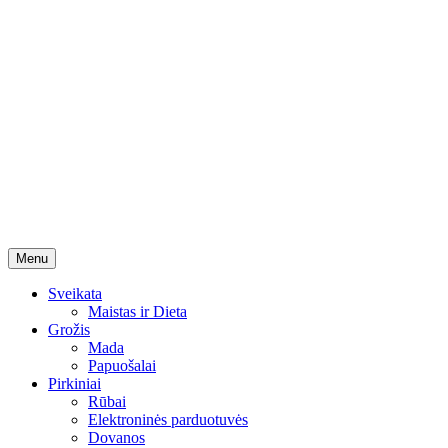
Skip
Menu
to
content
Sveikata
Maistas ir Dieta
Grožis
Mada
Papuošalai
Pirkiniai
Rūbai
Elektroninės parduotuvės
Dovanos