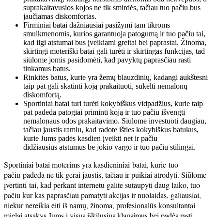
suprakaitavusios kojos ne tik smirdės, tačiau tuo pačiu bus
jaučiamas diskomfortas.
Firminiai batai dažniausiai pasižymi tam tikroms
smulkmenomis, kurios garantuoja patogumą ir tuo pačiu tai,
kad ilgi atstumai bus įveikiami greitai bei paprastai. Žinoma,
skirtingi moteriški batai gali turėti ir skirtingas funkcijas, tad
siūlome jomis pasidomėti, kad pavyktų paprasčiau rasti
tinkamus batus.
Rinkitės batus, kurie yra žemų blauzdinių, kadangi aukštesni
taip pat gali skatinti koją prakaituoti, sukelti nemalonų
diskomfortą.
Sportiniai batai turi turėti kokybiškus vidpadžius, kurie taip
pat padeda patogiai priminti koją ir tuo pačiu išvengti
nemalonaus odos prakaitavimo. Siūlome investuoti daugiau,
tačiau jaustis ramiu, kad radote išties kokybiškus batukus,
kurie Jums padės kasdien įveikti net ir pačiu
didžiausius atstumus be jokio vargo ir tuo pačiu stilingai.
Sportiniai batai moterims yra kasdieniniai batai, kurie tuo
pačiu padeda ne tik gerai jaustis, tačiau ir puikiai atrodyti. Siūlome
įvertinti tai, kad perkant internetu galite sutaupyti daug laiko, tuo
pačiu kur kas paprasčiau pamatyti akcijas ir nuolaidas, galiausiai,
niekur nereikia eiti iš namų, žinoma, profesionalūs konsultantai
mielai atsakys Jums į visus iškilusius klausimus bei padės rasti