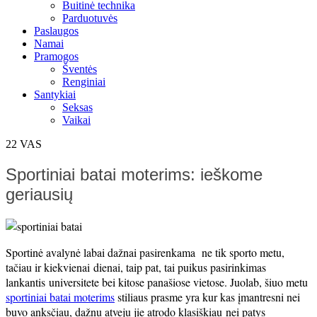
Buitinė technika
Parduotuvės
Paslaugos
Namai
Pramogos
Šventės
Renginiai
Santykiai
Seksas
Vaikai
22
VAS
Sportiniai batai moterims: ieškome
geriausių
Sportinė avalynė labai dažnai pasirenkama ne tik sporto metu,
tačiau ir kiekvienai dienai, taip pat, tai puikus pasirinkimas
lankantis universitete bei kitose panašiose vietose. Juolab, šiuo metu
sportiniai batai moterims
stiliaus prasme yra kur kas įmantresni nei
buvo anksčiau, dažnu atveju jie atrodo klasiškiau nei patys