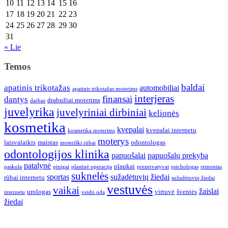
10
11
12
13
14
15
16
17
18
19
20
21
22
23
24
25
26
27
28
29
30
31
« Lie
Temos
baldai
apatinis trikotažas
automobiliai
apatinis trikotažas moterims
interjeras
finansai
dantys
drabužiai moterims
darbas
juvelyrika
juvelyriniai dirbiniai
kelionės
kosmetika
kvepalai
kvepalai internetu
kosmetika moterims
moterys
laisvalaikis
maistas
odontologas
moteriški rūbai
odontologijos klinika
papuošalai
papuošalų prekyba
patalynė
plaukai
paskola
pinigai
plastinė operacija
prezervatyvai
psichologas
remontas
suknelės
sportas
sužadėtuvių žiedai
rūbai internetu
sužadėtuvių žiedai
vestuvės
vaikai
žaislai
urologas
virtuvė
šventės
internetu
veido oda
žiedai