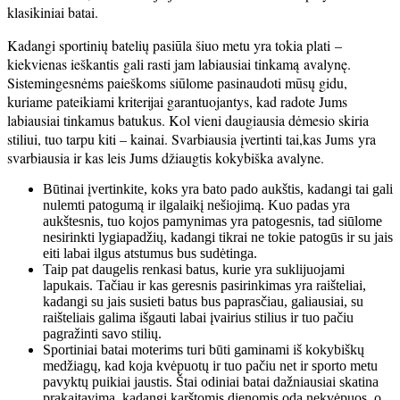
klasikiniai batai.
Kadangi sportinių batelių pasiūla šiuo metu yra tokia plati –
kiekvienas ieškantis gali rasti jam labiausiai tinkamą avalynę.
Sistemingesnėms paieškoms siūlome pasinaudoti mūsų gidu,
kuriame pateikiami kriterijai garantuojantys, kad radote Jums
labiausiai tinkamus batukus. Kol vieni daugiausia dėmesio skiria
stiliui, tuo tarpu kiti – kainai. Svarbiausia įvertinti tai,kas Jums yra
svarbiausia ir kas leis Jums džiaugtis kokybiška avalyne.
Būtinai įvertinkite, koks yra bato pado aukštis, kadangi tai gali
nulemti patogumą ir ilgalaikį nešiojimą. Kuo padas yra
aukštesnis, tuo kojos pamynimas yra patogesnis, tad siūlome
nesirinkti lygiapadžių, kadangi tikrai ne tokie patogūs ir su jais
eiti labai ilgus atstumus bus sudėtinga.
Taip pat daugelis renkasi batus, kurie yra suklijuojami
lapukais. Tačiau ir kas geresnis pasirinkimas yra raišteliai,
kadangi su jais susieti batus bus paprasčiau, galiausiai, su
raišteliais galima išgauti labai įvairius stilius ir tuo pačiu
pagražinti savo stilių.
Sportiniai batai moterims turi būti gaminami iš kokybiškų
medžiagų, kad koja kvėpuotų ir tuo pačiu net ir sporto metu
pavyktų puikiai jaustis. Štai odiniai batai dažniausiai skatina
prakaitavimą, kadangi karštomis dienomis oda nekvėpuos, o