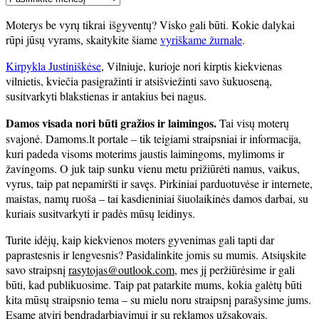
straipsniai
Moterys be vyrų tikrai išgyventų? Visko gali būti. Kokie dalykai
rūpi jūsų vyrams, skaitykite šiame
vyriškame žurnale
.
Kirpykla Justiniškėse
, Vilniuje, kurioje nori kirptis kiekvienas
vilnietis, kviečia pasigražinti ir atsišviežinti savo šukuoseną,
susitvarkyti blakstienas ir antakius bei nagus.
Damos visada nori būti gražios ir laimingos.
Tai visų moterų
svajonė. Damoms.lt portale – tik teigiami straipsniai ir informacija,
kuri padeda visoms moterims jaustis laimingoms, mylimoms ir
žavingoms. O juk taip sunku vienu metu prižiūrėti namus, vaikus,
vyrus, taip pat nepamiršti ir savęs. Pirkiniai parduotuvėse ir internete,
maistas, namų ruoša – tai kasdieniniai šiuolaikinės damos darbai, su
kuriais susitvarkyti ir padės mūsų leidinys.
Turite idėjų, kaip kiekvienos moters gyvenimas gali tapti dar
paprastesnis ir lengvesnis? Pasidalinkite jomis su mumis. Atsiųskite
savo straipsnį
rasytojas@outlook.com
, mes jį peržiūrėsime ir gali
būti, kad publikuosime. Taip pat patarkite mums, kokia galėtų būti
kita mūsų straipsnio tema – su mielu noru straipsnį parašysime jums.
Esame atviri bendradarbiavimui ir su reklamos užsakovais.