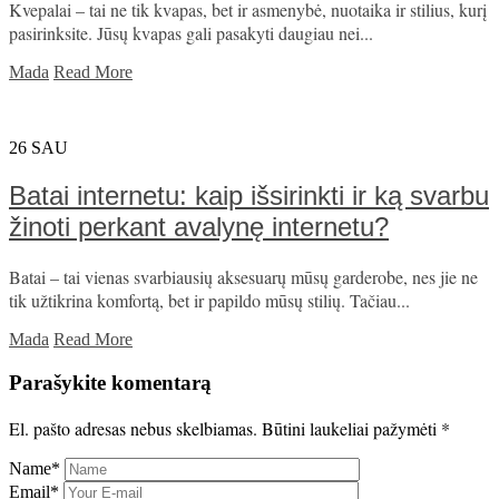
Kvepalai – tai ne tik kvapas, bet ir asmenybė, nuotaika ir stilius, kurį
pasirinksite. Jūsų kvapas gali pasakyti daugiau nei...
Mada
Read More
26
SAU
Batai internetu: kaip išsirinkti ir ką svarbu
žinoti perkant avalynę internetu?
Batai – tai vienas svarbiausių aksesuarų mūsų garderobe, nes jie ne
tik užtikrina komfortą, bet ir papildo mūsų stilių. Tačiau...
Mada
Read More
Parašykite komentarą
El. pašto adresas nebus skelbiamas.
Būtini laukeliai pažymėti
*
Name
*
Email
*