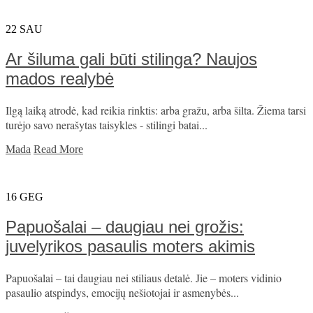
22
SAU
Ar šiluma gali būti stilinga? Naujos
mados realybė
Ilgą laiką atrodė, kad reikia rinktis: arba gražu, arba šilta. Žiema tarsi
turėjo savo nerašytas taisykles - stilingi batai...
Mada
Read More
16
GEG
Papuošalai – daugiau nei grožis:
juvelyrikos pasaulis moters akimis
Papuošalai – tai daugiau nei stiliaus detalė. Jie – moters vidinio
pasaulio atspindys, emocijų nešiotojai ir asmenybės...