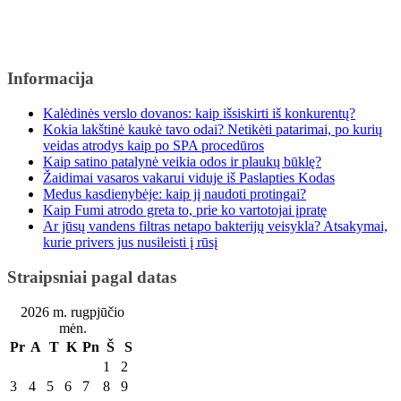
Informacija
Kalėdinės verslo dovanos: kaip išsiskirti iš konkurentų?
Kokia lakštinė kaukė tavo odai? Netikėti patarimai, po kurių
veidas atrodys kaip po SPA procedūros
Kaip satino patalynė veikia odos ir plaukų būklę?
Žaidimai vasaros vakarui viduje iš Paslapties Kodas
Medus kasdienybėje: kaip jį naudoti protingai?
Kaip Fumi atrodo greta to, prie ko vartotojai įpratę
Ar jūsų vandens filtras netapo bakterijų veisykla? Atsakymai,
kurie privers jus nusileisti į rūsį
Straipsniai pagal datas
2026 m. rugpjūčio
mėn.
Pr
A
T
K
Pn
Š
S
1
2
3
4
5
6
7
8
9