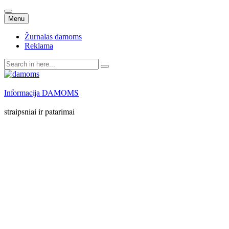
Skip
Menu
to
content
Žurnalas damoms
Reklama
Search
for:
Informacija DAMOMS
straipsniai ir patarimai