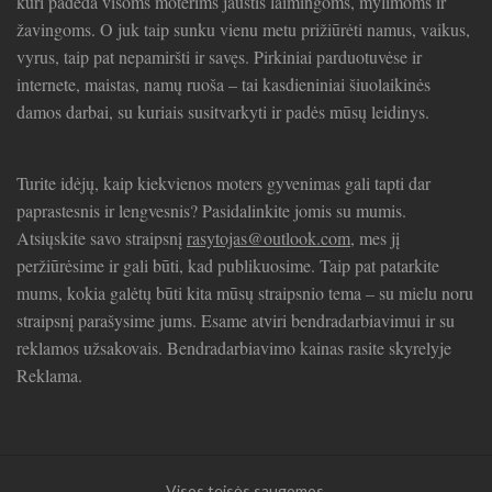
kuri padeda visoms moterims jaustis laimingoms, mylimoms ir
žavingoms. O juk taip sunku vienu metu prižiūrėti namus, vaikus,
vyrus, taip pat nepamiršti ir savęs. Pirkiniai parduotuvėse ir
internete, maistas, namų ruoša – tai kasdieniniai šiuolaikinės
damos darbai, su kuriais susitvarkyti ir padės mūsų leidinys.
Turite idėjų, kaip kiekvienos moters gyvenimas gali tapti dar
paprastesnis ir lengvesnis? Pasidalinkite jomis su mumis.
Atsiųskite savo straipsnį
rasytojas@outlook.com
, mes jį
peržiūrėsime ir gali būti, kad publikuosime. Taip pat patarkite
mums, kokia galėtų būti kita mūsų straipsnio tema – su mielu noru
straipsnį parašysime jums. Esame atviri bendradarbiavimui ir su
reklamos užsakovais. Bendradarbiavimo kainas rasite skyrelyje
Reklama.
Visos teisės saugomos.