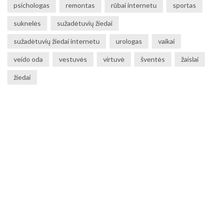
psichologas
remontas
rūbai internetu
sportas
suknelės
sužadėtuvių žiedai
sužadėtuvių žiedai internetu
urologas
vaikai
veido oda
vestuvės
virtuvė
šventės
žaislai
žiedai