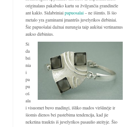
originalaus pakabuko kartu su žvilgančia grandinėle
ant kaklo. Sidabriniai
papuosalai
– ne išimtis. Iš šio
metalo yra gaminami įmantrūs juvelyrikos dirbiniai.
Šie papuošalai dažnai nurungia taip aukštai vertinamus
aukso dirbinius.
Si
da
bri
nia
i
pa
pu
oš
ala
i visuomet buvo madingi, išliko mados viršūnėje ir
šiomis dienos bei pastebima tendencija, kad jie
neketina trauktis iš juvelyrikos pasaulio ateityje. Šio