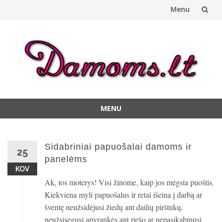
Menu
Skip
to
content
MENU
Skip
to
content
Sidabriniai papuošalai damoms ir
25
panelėms
KOV
Ak, tos moterys! Visi žinome, kaip jos mėgsta puoštis.
Kiekviena myli papuošalus ir retai išeina į darbą ar
šventę neužsidėjusi žiedų ant dailių pirštukų,
neužsisegusi apyrankės ant riešo ar nepasikabinusi