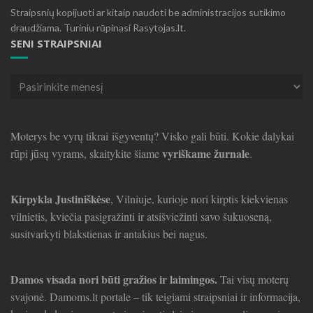
Straipsnių kopijuoti ar kitaip naudoti be administracijos sutikimo
draudžiama. Turiniu rūpinasi Rasytojas.lt.
SENI STRAIPSNIAI
Seni
straipsniai
Moterys be vyrų tikrai išgyventų? Visko gali būti. Kokie dalykai
vyriškame žurnale
rūpi jūsų vyrams, skaitykite šiame
.
Kirpykla Justiniškėse
, Vilniuje, kurioje nori kirptis kiekvienas
vilnietis, kviečia pasigražinti ir atsišviežinti savo šukuoseną,
susitvarkyti blakstienas ir antakius bei nagus.
Damos visada nori būti gražios ir laimingos.
Tai visų moterų
svajonė. Damoms.lt portale – tik teigiami straipsniai ir informacija,