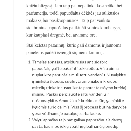
keičia blizgesį. Jam taip pat nepatinka kosmetika bei
parfumerija, todėl papuošalus dėkitės jau atlikusios
makiažą bei pasikvepinusios. Taip pat venkite
sidabrinius papuošalus palikinėti vonios kambaryje,
kur kaupiasi drėgmė, bei atvirame ore.
Štai keletas patarimų, kurie gali damoms ir jaunoms
panelėms padėti išvengti šių nemalonumų.
Tamsias apnašas, atsidūrusias ant sidabro
papuošalų galite pašalinti tokiu būdu. Visų pirma
nuplaukite papuošalą muiluotu vandeniu. Nuvalykite
jį minkšta šluoste, suvilgyta amoniako ir kreidos
miltelių (tinka ir susmulkinta paprasta rašymo kreida)
mišiniu. Paskui perplaukite šiltu vandeniu ir
nušluostykite. Amoniako ir kreidos mišinį gaminkite
lygiomis tūrio dalimis. Visą šį procesą būtina darykite
gerai vėdinamoje patalpoje arba lauke.
Valyti apnašas taip pat galima paprasčiausia dantų
pasta, kad ir be jokių ypatingų balinančių priedų.