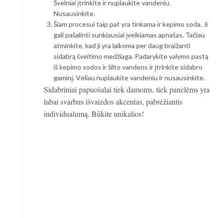
Švelniai įtrinkite ir nuplaukite vandeniu.
Nusausinkite.
Šiam procesui taip pat yra tinkama ir kepimo soda. Ji
gali pašalinti sunkiausiai įveikiamas apnašas. Tačiau
atminkite, kad ji yra laikoma per daug braižanti
sidabrą šveitimo medžiaga. Padarykite valymo pastą
iš kepimo sodos ir šilto vandens ir įtrinkite sidabro
gaminį. Vėliau nuplaukite vandeniu ir nusausinkite.
Sidabriniai papuošalai tiek damoms, tiek panelėms yra
labai svarbus išvaizdos akcentas, pabrėžiantis
individualumą. Būkite unikalios!