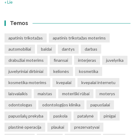
« Lie
Temos
apatinis trikotažas
apatinis trikotažas moterims
automobiliai
baldai
dantys
darbas
drabužiai moterims
finansai
interjeras
juvelyrika
juvelyriniai dirbiniai
kelionės
kosmetika
kosmetika moterims
kvepalai
kvepalai internetu
laisvalaikis
maistas
moteriški rūbai
moterys
odontologas
odontologijos klinika
papuošalai
papuošalų prekyba
paskola
patalynė
pinigai
plastinė operacija
plaukai
prezervatyvai