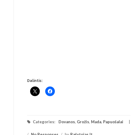
Dalintis:
Categories:
Dovanos
,
Grožis
,
Mada
,
Papuošalai
/
No Responses
/
by
Rašytojas.lt