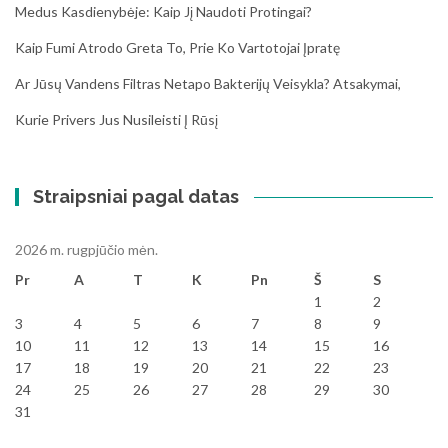
Medus Kasdienybėje: Kaip Jį Naudoti Protingai?
Kaip Fumi Atrodo Greta To, Prie Ko Vartotojai Įpratę
Ar Jūsų Vandens Filtras Netapo Bakterijų Veisykla? Atsakymai,
Kurie Privers Jus Nusileisti Į Rūsį
Straipsniai pagal datas
2026 m. rugpjūčio mėn.
Pr
A
T
K
Pn
Š
S
1
2
3
4
5
6
7
8
9
10
11
12
13
14
15
16
17
18
19
20
21
22
23
24
25
26
27
28
29
30
31