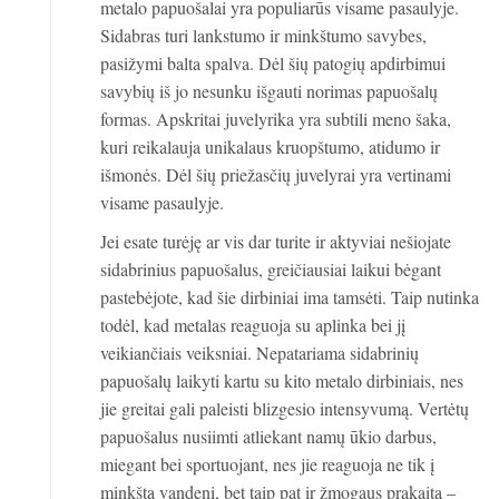
metalo papuošalai yra populiarūs visame pasaulyje.
Sidabras turi lankstumo ir minkštumo savybes,
pasižymi balta spalva. Dėl šių patogių apdirbimui
savybių iš jo nesunku išgauti norimas papuošalų
formas. Apskritai juvelyrika yra subtili meno šaka,
kuri reikalauja unikalaus kruopštumo, atidumo ir
išmonės. Dėl šių priežasčių juvelyrai yra vertinami
visame pasaulyje.
Jei esate turėję ar vis dar turite ir aktyviai nešiojate
sidabrinius papuošalus, greičiausiai laikui bėgant
pastebėjote, kad šie dirbiniai ima tamsėti. Taip nutinka
todėl, kad metalas reaguoja su aplinka bei jį
veikiančiais veiksniai. Nepatariama sidabrinių
papuošalų laikyti kartu su kito metalo dirbiniais, nes
jie greitai gali paleisti blizgesio intensyvumą. Vertėtų
papuošalus nusiimti atliekant namų ūkio darbus,
miegant bei sportuojant, nes jie reaguoja ne tik į
minkštą vandenį, bet taip pat ir žmogaus prakaitą –