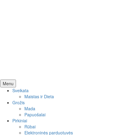
Skip
Menu
to
Sveikata
content
Maistas ir Dieta
Grožis
Mada
Papuošalai
Pirkiniai
Rūbai
Elektroninės parduotuvės