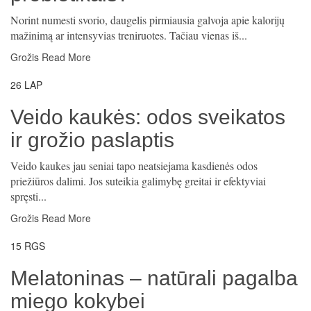
Norint numesti svorio, daugelis pirmiausia galvoja apie kalorijų
mažinimą ar intensyvias treniruotes. Tačiau vienas iš...
Grožis
Read More
26
LAP
Veido kaukės: odos sveikatos
ir grožio paslaptis
Veido kaukes jau seniai tapo neatsiejama kasdienės odos
priežiūros dalimi. Jos suteikia galimybę greitai ir efektyviai
spręsti...
Grožis
Read More
15
RGS
Melatoninas – natūrali pagalba
miego kokybei