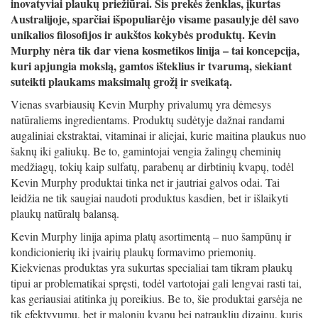
inovatyviai plaukų priežiūrai. Šis prekės ženklas, įkurtas
Australijoje, sparčiai išpopuliarėjo visame pasaulyje dėl savo
unikalios filosofijos ir aukštos kokybės produktų. Kevin
Murphy nėra tik dar viena kosmetikos linija – tai koncepcija,
kuri apjungia mokslą, gamtos išteklius ir tvarumą, siekiant
suteikti plaukams maksimalų grožį ir sveikatą.
Vienas svarbiausių Kevin Murphy privalumų yra dėmesys
natūraliems ingredientams. Produktų sudėtyje dažnai randami
augaliniai ekstraktai, vitaminai ir aliejai, kurie maitina plaukus nuo
šaknų iki galiukų. Be to, gamintojai vengia žalingų cheminių
medžiagų, tokių kaip sulfatų, parabenų ar dirbtinių kvapų, todėl
Kevin Murphy produktai tinka net ir jautriai galvos odai. Tai
leidžia ne tik saugiai naudoti produktus kasdien, bet ir išlaikyti
plaukų natūralų balansą.
Kevin Murphy linija apima platų asortimentą – nuo šampūnų ir
kondicionierių iki įvairių plaukų formavimo priemonių.
Kiekvienas produktas yra sukurtas specialiai tam tikram plaukų
tipui ar problematikai spręsti, todėl vartotojai gali lengvai rasti tai,
kas geriausiai atitinka jų poreikius. Be to, šie produktai garsėja ne
tik efektyvumu, bet ir maloniu kvapu bei patraukliu dizainu, kuris