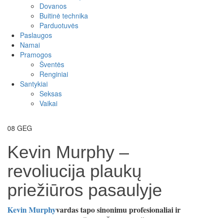
Dovanos
Buitinė technika
Parduotuvės
Paslaugos
Namai
Pramogos
Šventės
Renginiai
Santykiai
Seksas
Vaikai
08
GEG
Kevin Murphy –
revoliucija plaukų
priežiūros pasaulyje
K
evin
M
urphy
vardas tapo sinonimu profesionaliai ir