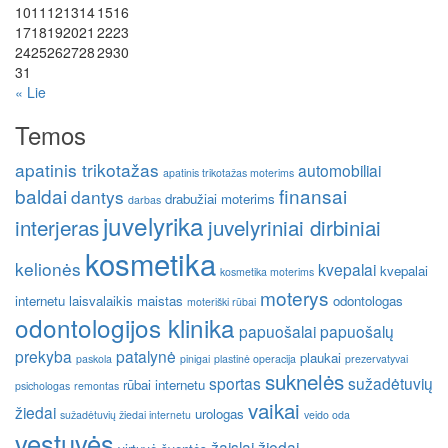
10
11
12
13
14
15
16
17
18
19
20
21
22
23
24
25
26
27
28
29
30
31
« Lie
Temos
apatinis trikotažas
automobiliai
apatinis trikotažas moterims
baldai
finansai
dantys
drabužiai moterims
darbas
juvelyrika
interjeras
juvelyriniai dirbiniai
kosmetika
kelionės
kvepalai
kvepalai
kosmetika moterims
moterys
internetu
laisvalaikis
maistas
odontologas
moteriški rūbai
odontologijos klinika
papuošalai
papuošalų
prekyba
patalynė
plaukai
paskola
pinigai
plastinė operacija
prezervatyvai
suknelės
sportas
sužadėtuvių
rūbai internetu
psichologas
remontas
vaikai
žiedai
urologas
sužadėtuvių žiedai internetu
veido oda
vestuvės
žaislai
žiedai