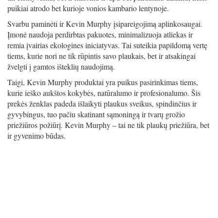
puikiai atrodo bet kurioje vonios kambario lentynoje.
Svarbu paminėti ir Kevin Murphy įsipareigojimą aplinkosaugai.
Įmonė naudoja perdirbtas pakuotes, minimalizuoja atliekas ir
remia įvairias ekologines iniciatyvas. Tai suteikia papildomą vertę
tiems, kurie nori ne tik rūpintis savo plaukais, bet ir atsakingai
žvelgti į gamtos išteklių naudojimą.
Taigi, Kevin Murphy produktai yra puikus pasirinkimas tiems,
kurie ieško aukštos kokybės, natūralumo ir profesionalumo. Šis
prekės ženklas padeda išlaikyti plaukus sveikus, spindinčius ir
gyvybingus, tuo pačiu skatinant sąmoningą ir tvarų grožio
priežiūros požiūrį. Kevin Murphy – tai ne tik plaukų priežiūra, bet
ir gyvenimo būdas.