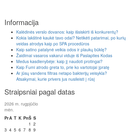
Informacija
Kalėdinės verslo dovanos: kaip išsiskirti iš konkurentų?
Kokia lakštinė kaukė tavo odai? Netikėti patarimai, po kurių
veidas atrodys kaip po SPA procedūros
Kaip satino patalynė veikia odos ir plaukų būklę?
Žaidimai vasaros vakarui viduje iš Paslapties Kodas
Medus kasdienybėje: kaip jį naudoti protingai?
Kaip Fumi atrodo greta to, prie ko vartotojai įpratę
Ar jūsų vandens filtras netapo bakterijų veisykla?
Atsakymai, kurie privers jus nusileisti į rūsį
Straipsniai pagal datas
2026 m. rugpjūčio
mėn.
Pr
A
T
K
Pn
Š
S
1
2
3
4
5
6
7
8
9