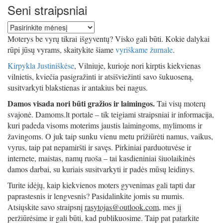
Seni straipsniai
Seni
straipsniai
Moterys be vyrų tikrai išgyventų? Visko gali būti. Kokie dalykai
rūpi jūsų vyrams, skaitykite šiame
vyriškame žurnale
.
Kirpykla Justiniškėse
, Vilniuje, kurioje nori kirptis kiekvienas
vilnietis, kviečia pasigražinti ir atsišviežinti savo šukuoseną,
susitvarkyti blakstienas ir antakius bei nagus.
Damos visada nori būti gražios ir laimingos.
Tai visų moterų
svajonė. Damoms.lt portale – tik teigiami straipsniai ir informacija,
kuri padeda visoms moterims jaustis laimingoms, mylimoms ir
žavingoms. O juk taip sunku vienu metu prižiūrėti namus, vaikus,
vyrus, taip pat nepamiršti ir savęs. Pirkiniai parduotuvėse ir
internete, maistas, namų ruoša – tai kasdieniniai šiuolaikinės
damos darbai, su kuriais susitvarkyti ir padės mūsų leidinys.
Turite idėjų, kaip kiekvienos moters gyvenimas gali tapti dar
paprastesnis ir lengvesnis? Pasidalinkite jomis su mumis.
Atsiųskite savo straipsnį
rasytojas@outlook.com
, mes jį
peržiūrėsime ir gali būti, kad publikuosime. Taip pat patarkite