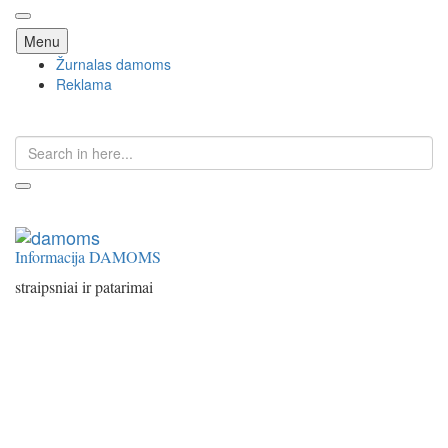
Skip
Menu
to
Žurnalas damoms
content
Reklama
Search
for:
Informacija DAMOMS
straipsniai ir patarimai