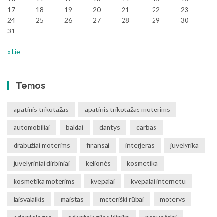
17
18
19
20
21
22
23
24
25
26
27
28
29
30
31
« Lie
Temos
apatinis trikotažas
apatinis trikotažas moterims
automobiliai
baldai
dantys
darbas
drabužiai moterims
finansai
interjeras
juvelyrika
juvelyriniai dirbiniai
kelionės
kosmetika
kosmetika moterims
kvepalai
kvepalai internetu
laisvalaikis
maistas
moteriški rūbai
moterys
odontologas
odontologijos klinika
papuošalai