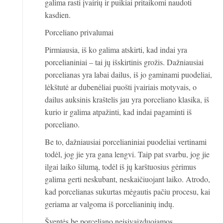
galima rasti įvairių ir puikiai pritaikomi naudoti
kasdien.
Porceliano privalumai
Pirmiausia, iš ko galima atskirti, kad indai yra
porcelianiniai – tai jų išskirtinis grožis. Dažniausiai
porcelianas yra labai dailus, iš jo gaminami puodeliai,
lėkštutė ar dubenėliai puošti įvairiais motyvais, o
dailus auksinis kraštelis jau yra porceliano klasika, iš
kurio ir galima atpažinti, kad indai pagaminti iš
porceliano.
Be to, dažniausiai porcelianiniai puodeliai vertinami
todėl, jog jie yra gana lengvi. Taip pat svarbu, jog jie
ilgai laiko šilumą, todėl iš jų karštuosius gėrimus
galima gerti neskubant, neskaičiuojant laiko. Atrodo,
kad porcelianas sukurtas mėgautis pačiu procesu, kai
geriama ar valgoma iš porcelianinių indų.
Šventės be porceliano neįsivaizduojamos