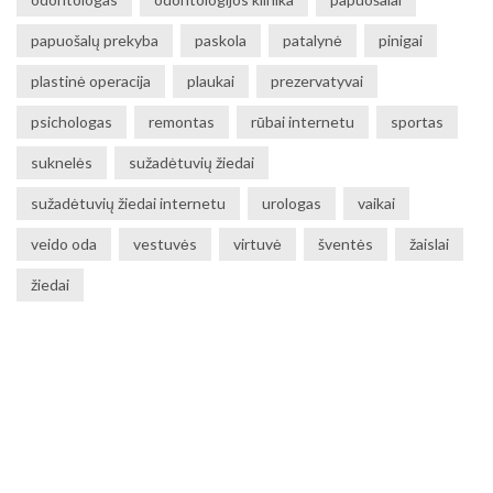
papuošalų prekyba
paskola
patalynė
pinigai
plastinė operacija
plaukai
prezervatyvai
psichologas
remontas
rūbai internetu
sportas
suknelės
sužadėtuvių žiedai
sužadėtuvių žiedai internetu
urologas
vaikai
veido oda
vestuvės
virtuvė
šventės
žaislai
žiedai