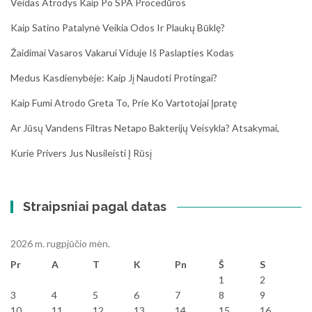
Veidas Atrodys Kaip Po SPA Procedūros
Kaip Satino Patalynė Veikia Odos Ir Plaukų Būklę?
Žaidimai Vasaros Vakarui Viduje Iš Paslapties Kodas
Medus Kasdienybėje: Kaip Jį Naudoti Protingai?
Kaip Fumi Atrodo Greta To, Prie Ko Vartotojai Įpratę
Ar Jūsų Vandens Filtras Netapo Bakterijų Veisykla? Atsakymai,
Kurie Privers Jus Nusileisti Į Rūsį
Straipsniai pagal datas
2026 m. rugpjūčio mėn.
Pr
A
T
K
Pn
Š
S
1
2
3
4
5
6
7
8
9
10
11
12
13
14
15
16