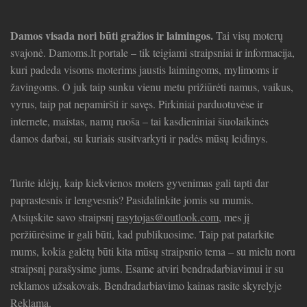
Damos visada nori būti gražios ir laimingos.
Tai visų moterų
svajonė. Damoms.lt portale – tik teigiami straipsniai ir informacija,
kuri padeda visoms moterims jaustis laimingoms, mylimoms ir
žavingoms. O juk taip sunku vienu metu prižiūrėti namus, vaikus,
vyrus, taip pat nepamiršti ir savęs. Pirkiniai parduotuvėse ir
internete, maistas, namų ruoša – tai kasdieniniai šiuolaikinės
damos darbai, su kuriais susitvarkyti ir padės mūsų leidinys.
Turite idėjų, kaip kiekvienos moters gyvenimas gali tapti dar
paprastesnis ir lengvesnis? Pasidalinkite jomis su mumis.
Atsiųskite savo straipsnį
rasytojas@outlook.com
, mes jį
peržiūrėsime ir gali būti, kad publikuosime. Taip pat patarkite
mums, kokia galėtų būti kita mūsų straipsnio tema – su mielu noru
straipsnį parašysime jums. Esame atviri bendradarbiavimui ir su
reklamos užsakovais. Bendradarbiavimo kainas rasite skyrelyje
Reklama.