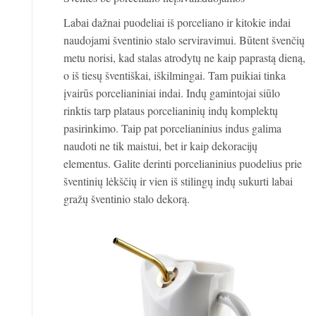
Labai dažnai puodeliai iš porceliano ir kitokie indai
naudojami šventinio stalo serviravimui. Būtent švenčių
metu norisi, kad stalas atrodytų ne kaip paprastą dieną,
o iš tiesų šventiškai, iškilmingai. Tam puikiai tinka
įvairūs porcelianiniai indai. Indų gamintojai siūlo
rinktis tarp plataus porcelianinių indų komplektų
pasirinkimo. Taip pat porcelianinius indus galima
naudoti ne tik maistui, bet ir kaip dekoracijų
elementus. Galite derinti porcelianinius puodelius prie
šventinių lėkščių ir vien iš stilingų indų sukurti labai
gražų šventinio stalo dekorą.