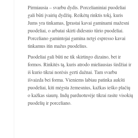
Pirmiausia – svarbu dydis. Porcelianiniai puodeliai
gali būti įvairių dydžių. Reikėtų rinktis tokį, kuris
Jums yra tinkamas, Įprastai kavai gaminami mažesni
puodeliai, o arbatai skirti didesnio tūrio puodeliai.
Porceliano gamintojai gamina netgi espresso kavai
tinkamus itin mažus puodelius.
Puodeliai gali būti ne tik skirtingo dizaino, bet ir
formos. Rinkitės tą, kuris atrodo mieliausias širdžiai ir
iš kurio tikrai norėsis gerti dažnai. Tam svarbu
išvaizda bei forma. Vieniems labiau patinka aukšti
puodeliai, kiti mėgsta žemesnius, kažkas ieško plačių
o kažkas siaurų. Indų parduotuvėje tikrai rasite visokių
puodelių ir porceliano.