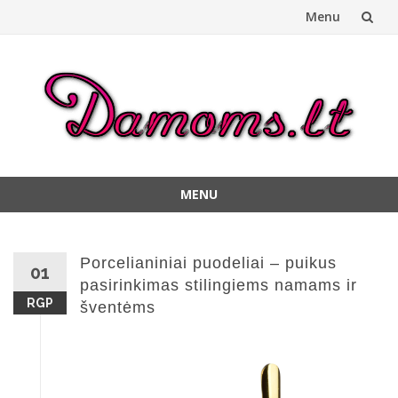
Menu
Skip
to
content
MENU
Skip
to
content
Porcelianiniai puodeliai – puikus
01
pasirinkimas stilingiems namams ir
RGP
šventėms