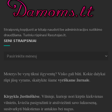
Straipsnių kopijuoti ar kitaip naudoti be administracijos sutikimo
draudžiama. Turiniu rūpinasi Rasytojas.lt.
SENI STRAIPSNIAI
Seni
straipsniai
Moterys be vyrų tikrai išgyventų? Visko gali būti. Kokie dalykai
vyriškame žurnale
rūpi jūsų vyrams, skaitykite šiame
.
Kirpykla Justiniškėse
, Vilniuje, kurioje nori kirptis kiekvienas
vilnietis, kviečia pasigražinti ir atsišviežinti savo šukuoseną,
susitvarkyti blakstienas ir antakius bei nagus.