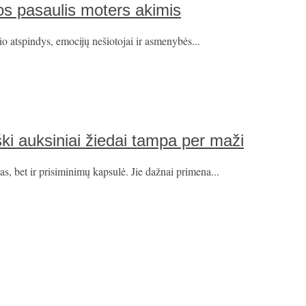
kos pasaulis moters akimis
lio atspindys, emocijų nešiotojai ir asmenybės...
ški auksiniai žiedai tampa per maži
as, bet ir prisiminimų kapsulė. Jie dažnai primena...