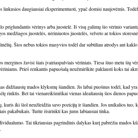
s linkusios daugiausiai eksperimentuoti, ypač domisi naujovėmis. Todėl 
 priglundantis vėrinys arba juostelė. Iš visų galimų šio vėrinio variantų, 
os medžiagos juostelės, nėriniuotos juostelės, velveto ar tokios storesn
dinėlių. Šios nebus tokios masyvios todėl dar subtiliau atrodys ant kaklo i
merginos žavisi šiais įvairiaspalviais vėriniais. Tiesa šiuo metu šių vėr
ėriniams. Prieš renkantis papuošalą neužmirškite paklausti koks tai akmu
as didžiausių mados klyksmų šiandien. Jis labai puošnus todėl, kad yra vi
nėlę rinktis. Bet tai vienareikšmiškai vienas idealiausių šios dienos papu
, kuris iki šiol neužleidžia savo pozicijų ir šiandien. Jos unikalios tuo
iais pakabukais. Turite išsirinkti kas jums labiausiai tinka.
ividualumo. Tai tikriausias pagrindinis dalykas kurį pabrėžia mados kūrėj
.