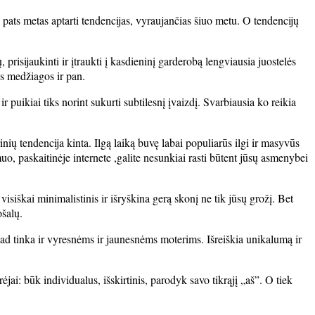
pats metas aptarti tendencijas, vyraujančias šiuo metu. O tendencijų
prisijaukinti ir įtraukti į kasdieninį garderobą lengviausia juostelės
ės medžiagos ir pan.
r puikiai tiks norint sukurti subtilesnį įvaizdį. Svarbiausia ko reikia
inių tendencija kinta. Ilgą laiką buvę labai populiarūs ilgi ir masyvūs
o, paskaitinėje internete ,galite nesunkiai rasti būtent jūsų asmenybei
siškai minimalistinis ir išryškina gerą skonį ne tik jūsų grožį. Bet
ošalų.
, kad tinka ir vyresnėms ir jaunesnėms moterims. Išreiškia unikalumą ir
ai: būk individualus, išskirtinis, parodyk savo tikrąjį „aš”. O tiek