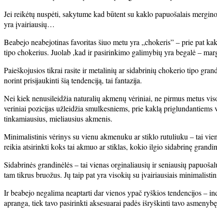
Jei reikėtų nuspėti, sakytume kad būtent su kaklo papuošalais mergino
yra įvairiausių…
Beabejo neabejotinas favoritas šiuo metu yra „chokeris” – prie pat kaklo
tipo chokerius. Juolab ,kad ir pasirinkimo galimybių yra begalė – marg
Paieškojusios tikrai rasite ir metalinių ar sidabrinių chokerio tipo gran
norint prisijaukinti šią tendenciją, tai fantazija.
Nei kiek nenusileidžia naturalių akmenų vėriniai, ne pirmus metus visos 
veriniai pozicijas užleidžia smulkesniems, prie kaklą priglundantiems v
tinkamiausius, mieliausius akmenis.
Minimalistinis vėrinys su vienu akmenuku ar stiklo rutuliuku – tai vien
reikia atsirinkti koks tai akmuo ar stiklas, kokio ilgio sidabrinę grandi
Sidabrinės grandinėlės – tai vienas orginaliausių ir seniausių papuošalų
tam tikrus bruožus. Jų taip pat yra visokių su įvairiausiais minimalistin
Ir beabejo negalima neaptarti dar vienos ypač ryškios tendencijos – ind
apranga, tiek tavo pasirinkti aksesuarai padės išryškinti tavo asmenybę