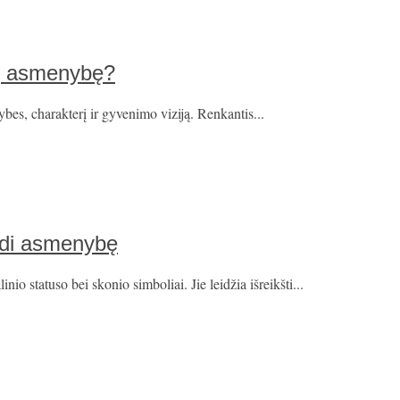
ūsų asmenybę?
tybes, charakterį ir gyvenimo viziją. Renkantis...
indi asmenybę
io statuso bei skonio simboliai. Jie leidžia išreikšti...