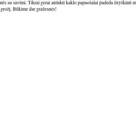
šatės su savimi. Tikrai gerai atrinkti kaklo papuošalai padeda išryškinti m
e grožį. Būkime dar gražesnės!