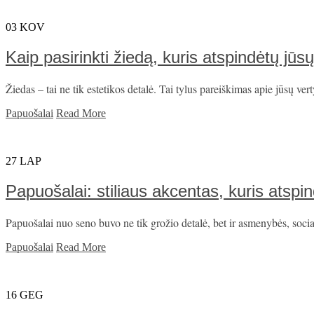
03
KOV
Kaip pasirinkti žiedą, kuris atspindėtų j
Žiedas – tai ne tik estetikos detalė. Tai tylus pareiškimas apie jūsų ver
Papuošalai
Read More
27
LAP
Papuošalai: stiliaus akcentas, kuris atsp
Papuošalai nuo seno buvo ne tik grožio detalė, bet ir asmenybės, socialin
Papuošalai
Read More
16
GEG