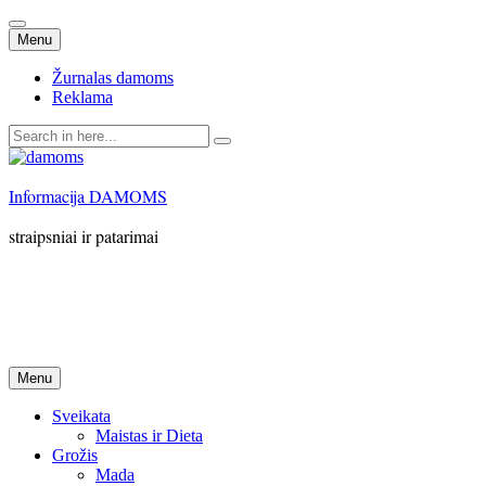
Skip
Menu
to
content
Žurnalas damoms
Reklama
Search
for:
Informacija DAMOMS
straipsniai ir patarimai
Skip
Menu
to
content
Sveikata
Maistas ir Dieta
Grožis
Mada