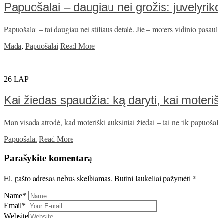
Papuošalai – daugiau nei grožis: juvelyri
Papuošalai – tai daugiau nei stiliaus detalė. Jie – moters vidinio pasau
Mada
,
Papuošalai
Read More
26
LAP
Kai žiedas spaudžia: ką daryti, kai moteri
Man visada atrodė, kad moteriški auksiniai žiedai – tai ne tik papuošal
Papuošalai
Read More
Parašykite komentarą
El. pašto adresas nebus skelbiamas.
Būtini laukeliai pažymėti
*
Name
*
Email
*
Website