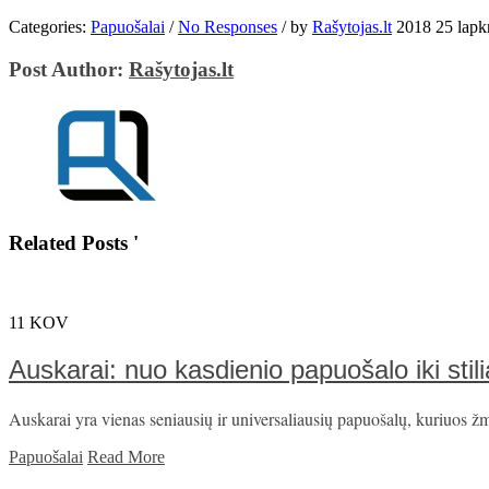
Categories:
Papuošalai
/
No Responses
/
by
Rašytojas.lt
2018 25 lapkr
Post Author:
Rašytojas.lt
Related Posts '
11
KOV
Auskarai: nuo kasdienio papuošalo iki stili
Auskarai yra vienas seniausių ir universaliausių papuošalų, kuriuos žm
Papuošalai
Read More