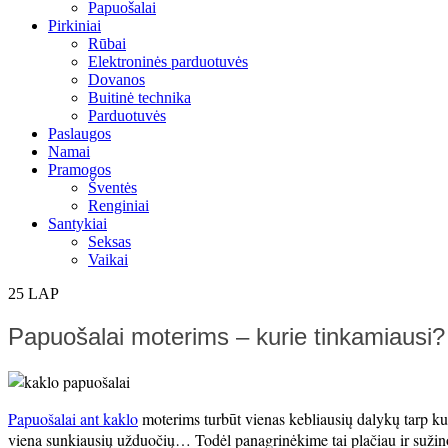
Papuošalai
Pirkiniai
Rūbai
Elektroninės parduotuvės
Dovanos
Buitinė technika
Parduotuvės
Paslaugos
Namai
Pramogos
Šventės
Renginiai
Santykiai
Seksas
Vaikai
25
LAP
Papuošalai moterims – kurie tinkamiausi? 
Papuošalai ant kaklo
moterims turbūt vienas kebliausių dalykų tarp kur
viena sunkiausių užduočių… Todėl panagrinėkime tai plačiau ir suž