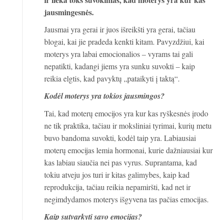
jausmingesnės.
Jausmai yra gerai ir juos išreikšti yra gerai, tačiau
blogai, kai jie pradeda kenkti kitam. Pavyzdžiui, kai
moterys yra labai emocionalios – vyrams tai gali
nepatikti, kadangi jiems yra sunku suvokti – kaip
reikia elgtis, kad pavyktų „pataikyti į taktą“.
Kodėl moterys yra tokios jausmingos?
Tai, kad moterų emocijos yra kur kas ryškesnės įrodo
ne tik praktika, tačiau ir moksliniai tyrimai, kurių metu
buvo bandoma suvokti, kodėl taip yra. Labiausiai
moterų emocijas lemia hormonai, kurie dažniausiai kur
kas labiau siaučia nei pas vyrus. Suprantama, kad
tokiu atveju jos turi ir kitas galimybes, kaip kad
reprodukcija, tačiau reikia nepamiršti, kad net ir
negimdydamos moterys išgyvena tas pačias emocijas.
Kaip sutvarkyti savo emocijas?