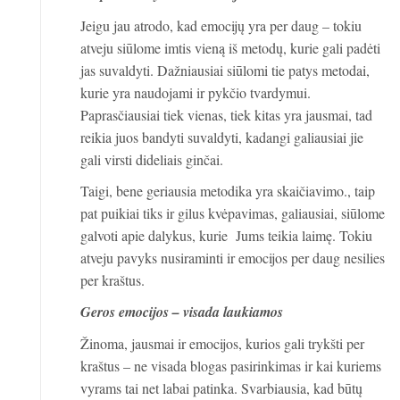
Jeigu jau atrodo, kad emocijų yra per daug – tokiu
atveju siūlome imtis vieną iš metodų, kurie gali padėti
jas suvaldyti. Dažniausiai siūlomi tie patys metodai,
kurie yra naudojami ir pykčio tvardymui.
Paprasčiausiai tiek vienas, tiek kitas yra jausmai, tad
reikia juos bandyti suvaldyti, kadangi galiausiai jie
gali virsti dideliais ginčai.
Taigi, bene geriausia metodika yra skaičiavimo., taip
pat puikiai tiks ir gilus kvėpavimas, galiausiai, siūlome
galvoti apie dalykus, kurie Jums teikia laimę. Tokiu
atveju pavyks nusiraminti ir emocijos per daug nesilies
per kraštus.
Geros emocijos – visada laukiamos
Žinoma, jausmai ir emocijos, kurios gali trykšti per
kraštus – ne visada blogas pasirinkimas ir kai kuriems
vyrams tai net labai patinka. Svarbiausia, kad būtų