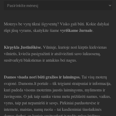
Seni
straipsniai
Moterys be vyrų tikrai išgyventų? Visko gali būti. Kokie dalykai
vyriškame žurnale
rūpi jūsų vyrams, skaitykite šiame
.
Kirpykla Justiniškėse
, Vilniuje, kurioje nori kirptis kiekvienas
vilnietis, kviečia pasigražinti ir atsišviežinti savo šukuoseną,
susitvarkyti blakstienas ir antakius bei nagus.
Damos visada nori būti gražios ir laimingos.
Tai visų moterų
svajonė. Damoms.lt portale – tik teigiami straipsniai ir informacija,
kuri padeda visoms moterims jaustis laimingoms, mylimoms ir
žavingoms. O juk taip sunku vienu metu prižiūrėti namus, vaikus,
vyrus, taip pat nepamiršti ir savęs. Pirkiniai parduotuvėse ir
internete, maistas, namų ruoša – tai kasdieniniai šiuolaikinės
damos darbai, su kuriais susitvarkyti ir padės mūsų leidinys.