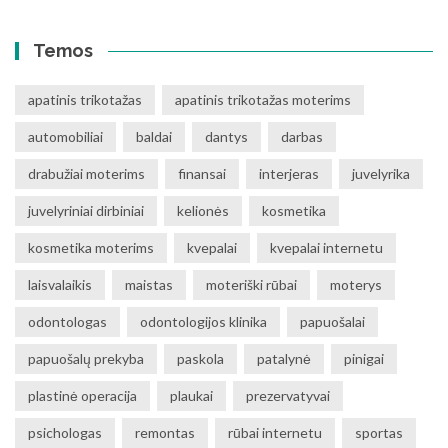
Temos
apatinis trikotažas
apatinis trikotažas moterims
automobiliai
baldai
dantys
darbas
drabužiai moterims
finansai
interjeras
juvelyrika
juvelyriniai dirbiniai
kelionės
kosmetika
kosmetika moterims
kvepalai
kvepalai internetu
laisvalaikis
maistas
moteriški rūbai
moterys
odontologas
odontologijos klinika
papuošalai
papuošalų prekyba
paskola
patalynė
pinigai
plastinė operacija
plaukai
prezervatyvai
psichologas
remontas
rūbai internetu
sportas