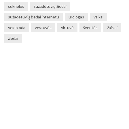
suknelės
sužadėtuvių žiedai
sužadėtuvių žiedai internetu
urologas
vaikai
veido oda
vestuvės
virtuvė
šventės
žaislai
žiedai