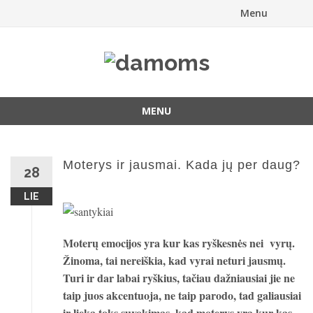
Menu
Skip
to
content
MENU
Skip
to
content
Moterys ir jausmai. Kada jų per daug?
28
LIE
Moterų emocijos yra kur kas ryškesnės nei vyrų.
Žinoma, tai nereiškia, kad vyrai neturi jausmų.
Turi ir dar labai ryškius, tačiau dažniausiai jie ne
taip juos akcentuoja, ne taip parodo, tad galiausiai
ir lieka toks suvokimas, kad moterys yra kur kas