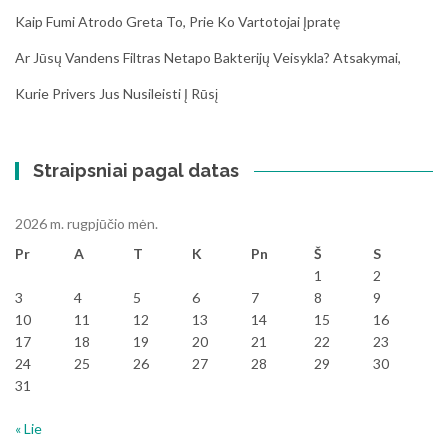
Kaip Fumi Atrodo Greta To, Prie Ko Vartotojai Įpratę
Ar Jūsų Vandens Filtras Netapo Bakterijų Veisykla? Atsakymai,
Kurie Privers Jus Nusileisti Į Rūsį
Straipsniai pagal datas
2026 m. rugpjūčio mėn.
Pr
A
T
K
Pn
Š
S
1
2
3
4
5
6
7
8
9
10
11
12
13
14
15
16
17
18
19
20
21
22
23
24
25
26
27
28
29
30
31
« Lie