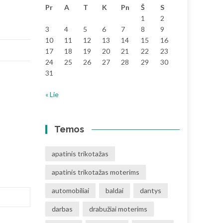
Pr
A
T
K
Pn
Š
S
1
2
3
4
5
6
7
8
9
10
11
12
13
14
15
16
17
18
19
20
21
22
23
24
25
26
27
28
29
30
31
« Lie
Temos
apatinis trikotažas
apatinis trikotažas moterims
automobiliai
baldai
dantys
darbas
drabužiai moterims