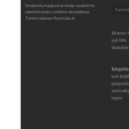
Straipsnių kopijuoti ar kitaip naudoti be
Seni
administracijos sutikimo draudžiama.
straipsni
Turiniu rūpinasi Rasytojas.lt.
Moterys b
gali būti
skaitykit
Kirpykla
nori kirpt
pasigražin
susitvarky
nagus.