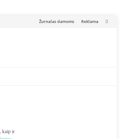
Skip
Žurnalas damoms
Reklama
to
content
 kaip ir
aujos