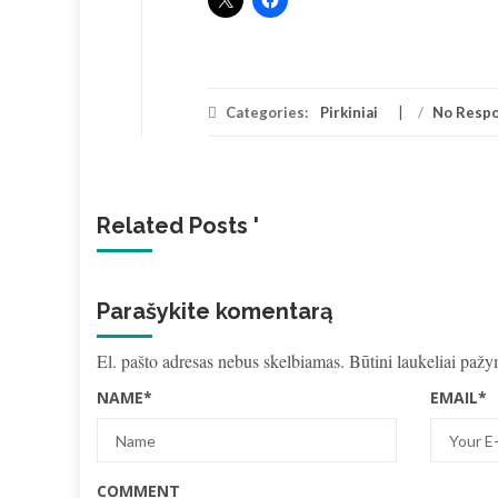
Categories:
Pirkiniai
/
No Resp
Related Posts '
Parašykite komentarą
El. pašto adresas nebus skelbiamas.
Būtini laukeliai paž
NAME
*
EMAIL
*
COMMENT