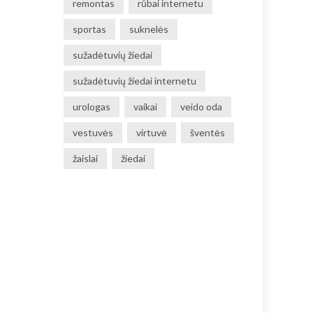
remontas
rūbai internetu
sportas
suknelės
sužadėtuvių žiedai
sužadėtuvių žiedai internetu
urologas
vaikai
veido oda
vestuvės
virtuvė
šventės
žaislai
žiedai