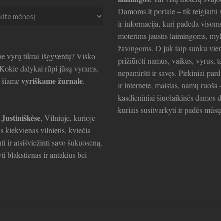
Damoms.lt portale – tik teigiami s
ir informacija, kuri padeda visom
ai
moterims jaustis laimingoms, my
žavingoms. O juk taip sunku vie
e vyrų tikrai išgyventų? Visko
prižiūrėti namus, vaikus, vyrus, t
. Kokie dalykai rūpi jūsų vyrams,
nepamiršti ir savęs. Pirkiniai par
vyriškame žurnale
e šiame
.
ir internete, maistas, namų ruoša 
kasdieniniai šiuolaikinės damos d
kuriais susitvarkyti ir padės mūsų
 Justiniškėse
, Vilniuje, kurioje
is kiekvienas vilnietis, kviečia
ti ir atsišviežinti savo šukuoseną,
ti blakstienas ir antakius bei