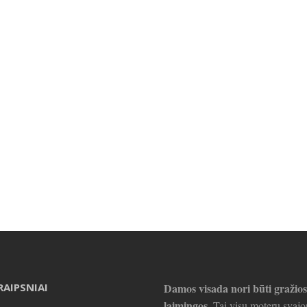
RAIPSNIAI
Damos visada nori būti gražios
laimingos.
Tai visų moterų svajo