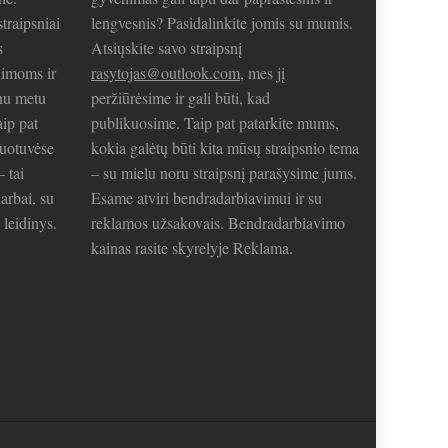
traipsniai
lengvesnis? Pasidalinkite jomis su mumis.
s
Atsiųskite savo straipsnį
limoms ir
rasytojas@outlook.com
, mes jį
nu metu
peržiūrėsime ir gali būti, kad
aip pat
publikuosime. Taip pat patarkite mums,
duotuvėse
kokia galėtų būti kita mūsų straipsnio tema
– tai
– su mielu noru straipsnį parašysime jums.
arbai, su
Esame atviri bendradarbiavimui ir su
 leidinys.
reklamos užsakovais. Bendradarbiavimo
kainas rasite skyrelyje Reklama.