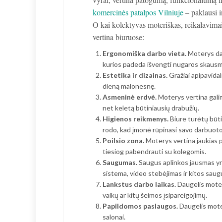
komercinės patalpos Vilniuje
– paklausi i
O kai kolektyvas moteriškas, reikalavimai
vertina biuruose:
Ergonomiška darbo vieta.
Moterys daž
kurios padeda išvengti nugaros skausmų
Estetika ir dizainas.
Gražiai apipavidal
dieną malonesnę.
Asmeninė erdvė.
Moterys vertina galim
net keletą būtiniausių drabužių.
Higienos reikmenys.
Biure turėtų būti
rodo, kad įmonė rūpinasi savo darbuotoj
Poilsio zona.
Moterys vertina jaukias po
tiesiog pabendrauti su kolegomis.
Saugumas.
Saugus aplinkos jausmas yra
sistema, video stebėjimas ir kitos sa
Lankstus darbo laikas.
Daugelis moterų
vaikų ar kitų šeimos įsipareigojimų.
Papildomos paslaugos.
Daugelis moter
salonai.