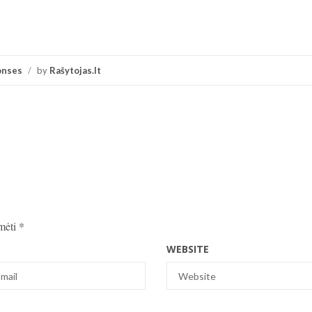
onses
/
by
Rašytojas.lt
ymėti
*
WEBSITE