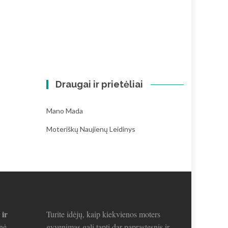
Draugai ir prietėliai
Mano Mada
Moteriškų Naujienų Leidinys
 ir
Turite idėjų, kaip kiekvienos moters
nė.
gyvenimas gali tapti dar paprastesnis ir