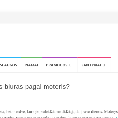
SLAUGOS
NAMAI
PRAMOGOS
SANTYKIAI
us biuras pagal moteris?
ieta, bet ir erdvė, kurioje praleidžiame didžiąją dalį savo dienos. Moterys,
estetiką, tačiau yra ir specifinių aspektų, kuriuos moterys itin vertina.
N