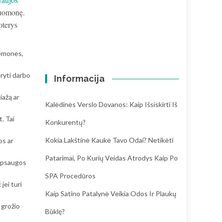
 nuomonę.
oterys
iemones,
aryti darbo
Informacija
iažą ar
Kalėdinės Verslo Dovanos: Kaip Išsiskirti Iš
. Tai
Konkurentų?
Kokia Lakštinė Kaukė Tavo Odai? Netikėti
os ar
Patarimai, Po Kurių Veidas Atrodys Kaip Po
 apsaugos
SPA Procedūros
jei turi
Kaip Satino Patalynė Veikia Odos Ir Plaukų
 grožio
Būklę?