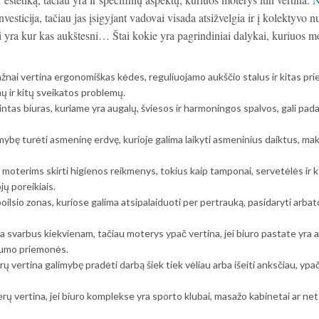
nvesticija, tačiau jas įsigyjant vadovai visada atsižvelgia ir į kolektyvo
 yra kur kas aukštesni… Štai kokie yra pagrindiniai dalykai, kuriuos m
nai vertina ergonomiškas kėdes, reguliuojamo aukščio stalus ir kitas pr
 ir kitų sveikatos problemų.
intas biuras, kuriame yra augalų, šviesos ir harmoningos spalvos, gali pad
ybę turėti asmeninę erdvę, kurioje galima laikyti asmeninius daiktus, mak
 moterims skirti higienos reikmenys, tokius kaip tamponai, servetėlės ir kt
ų poreikiais.
ilsio zonas, kuriose galima atsipalaiduoti per pertrauką, pasidaryti arbat
 svarbus kiekvienam, tačiau moterys ypač vertina, jei biuro pastate yra
ugumo priemonės.
 vertina galimybę pradėti darbą šiek tiek vėliau arba išeiti anksčiau, ypač 
ų vertina, jei biuro komplekse yra sporto klubai, masažo kabinetai ar net