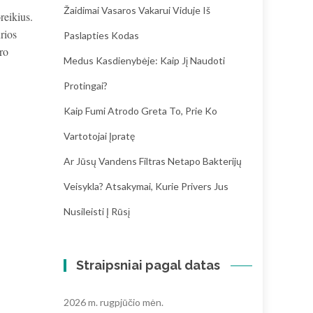
Žaidimai Vasaros Vakarui Viduje Iš
reikius.
rios
Paslapties Kodas
ro
Medus Kasdienybėje: Kaip Jį Naudoti
Protingai?
Kaip Fumi Atrodo Greta To, Prie Ko
Vartotojai Įpratę
Ar Jūsų Vandens Filtras Netapo Bakterijų
Veisykla? Atsakymai, Kurie Privers Jus
Nusileisti Į Rūsį
Straipsniai pagal datas
2026 m. rugpjūčio mėn.