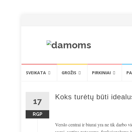
Skip
SVEIKATA
GROŽIS
PIRKINIAI
PA
to
content
Koks turėtų būti ideal
17
RGP
Verslo centrai ir biurai yra ne tik darbo v
vyrai, vertina patogumą, funkcionalumą ir 