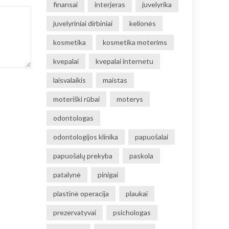
finansai
interjeras
juvelyrika
juvelyriniai dirbiniai
kelionės
kosmetika
kosmetika moterims
kvepalai
kvepalai internetu
laisvalaikis
maistas
moteriški rūbai
moterys
odontologas
odontologijos klinika
papuošalai
papuošalų prekyba
paskola
patalynė
pinigai
plastinė operacija
plaukai
prezervatyvai
psichologas