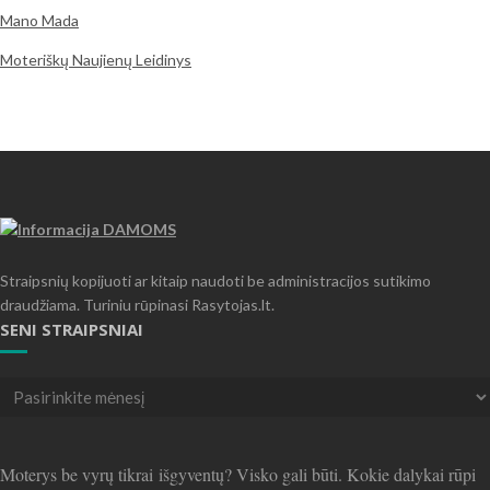
Mano Mada
Moteriškų Naujienų Leidinys
Straipsnių kopijuoti ar kitaip naudoti be administracijos sutikimo
draudžiama. Turiniu rūpinasi Rasytojas.lt.
SENI STRAIPSNIAI
Seni
straipsniai
Moterys be vyrų tikrai išgyventų? Visko gali būti. Kokie dalykai rūpi