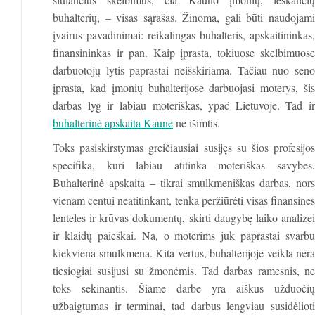
buhalterių, – visas sąrašas. Žinoma, gali būti naudojami
įvairūs pavadinimai: reikalingas buhalteris, apskaitininkas,
finansininkas ir pan. Kaip įprasta, tokiuose skelbimuose
darbuotojų lytis paprastai neišskiriama. Tačiau nuo seno
įprasta, kad įmonių buhalterijose darbuojasi moterys, šis
darbas lyg ir labiau moteriškas, ypač Lietuvoje. Tad ir
buhalterinė apskaita Kaune
ne išimtis.
Toks pasiskirstymas greičiausiai susijęs su šios profesijos
specifika, kuri labiau atitinka moteriškas savybes.
Buhalterinė apskaita – tikrai smulkmeniškas darbas, nors
vienam centui neatitinkant, tenka peržiūrėti visas finansines
lenteles ir krūvas dokumentų, skirti daugybę laiko analizei
ir klaidų paieškai. Na, o moterims juk paprastai svarbu
kiekviena smulkmena. Kita vertus, buhalterijoje veikla nėra
tiesiogiai susijusi su žmonėmis. Tad darbas ramesnis, ne
toks sekinantis. Šiame darbe yra aiškus užduočių
užbaigtumas ir terminai, tad darbus lengviau susidėlioti