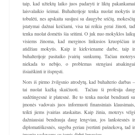
taip, kad užtektų laiko juos padaryti ir liktų pakankamai
laisvalaikio šeimai. Buhalterijoje tenka nuolat mokytis ir
tobulėti, nes apskaita susijusi su daugybe sričių, mokesčių
įstatymai dažnai keičiami, visa tai reikia gerai žinoti, tad
tenka nuolat domėtis šia sritimi. O juk nuo mokyklos laikų
visiems žinoma, kad merginos linkusios kruopščiau ir
atidžiau mokytis. Kaip ir kiekviename darbe, taip ir
buhalterijoje pasitaiko įvairių sunkumų. Tačiau moterys
niekada to nebijo, o problemas stengiasi atsakingai
išsiaiškinti ir išspręsti.
Nors iš pirmo žvilgsnio atrodytų, kad buhalterio darbas –
tai nuolat kažką skaičiuoti. Tačiau ši profesija daug
sudėtingesnė ir platesnė. Be to tenka nuolat bendrauti su
įmonės vadovais juos informuoti finansiniais klausimais,
teikti jiems įvairias ataskaitas. Kaip žinia, moterys vėlgi
dažniausiai bendrauja daug lengviau, jos lankstesnės ir
diplomatiškesnės, sugeba geriau įvertinti pašnekovą, tad ir
įmonių vadovams su jomis dirbti lengviau.