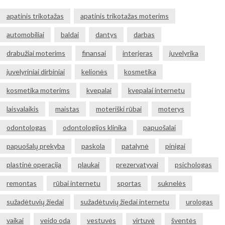
apatinis trikotažas
apatinis trikotažas moterims
automobiliai
baldai
dantys
darbas
drabužiai moterims
finansai
interjeras
juvelyrika
juvelyriniai dirbiniai
kelionės
kosmetika
kosmetika moterims
kvepalai
kvepalai internetu
laisvalaikis
maistas
moteriški rūbai
moterys
odontologas
odontologijos klinika
papuošalai
papuošalų prekyba
paskola
patalynė
pinigai
plastinė operacija
plaukai
prezervatyvai
psichologas
remontas
rūbai internetu
sportas
suknelės
sužadėtuvių žiedai
sužadėtuvių žiedai internetu
urologas
vaikai
veido oda
vestuvės
virtuvė
šventės