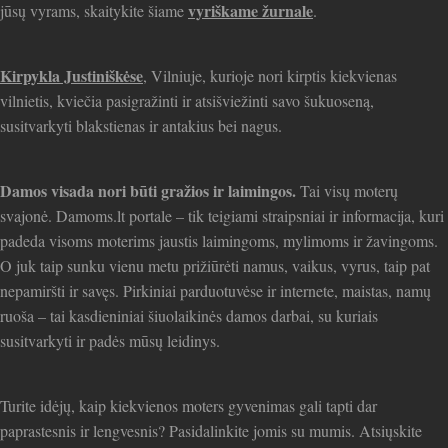
vyriškame žurnale
jūsų vyrams, skaitykite šiame
.
Kirpykla Justiniškėse
, Vilniuje, kurioje nori kirptis kiekvienas
vilnietis, kviečia pasigražinti ir atsišviežinti savo šukuoseną,
susitvarkyti blakstienas ir antakius bei nagus.
Damos visada nori būti gražios ir laimingos.
Tai visų moterų
svajonė. Damoms.lt portale – tik teigiami straipsniai ir informacija, kuri
padeda visoms moterims jaustis laimingoms, mylimoms ir žavingoms.
O juk taip sunku vienu metu prižiūrėti namus, vaikus, vyrus, taip pat
nepamiršti ir savęs. Pirkiniai parduotuvėse ir internete, maistas, namų
ruoša – tai kasdieniniai šiuolaikinės damos darbai, su kuriais
susitvarkyti ir padės mūsų leidinys.
Turite idėjų, kaip kiekvienos moters gyvenimas gali tapti dar
paprastesnis ir lengvesnis? Pasidalinkite jomis su mumis. Atsiųskite