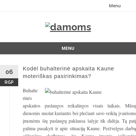
Menu
Skip
to
content
MENU
Skip
to
Kodėl buhalterinė apskaita Kaune
content
06
moteriškas pasirinkimas?
RGP
Buhalte
rinės
apskaitos paslaugos reikalingos visais laikais. Mūsų
dienomis nuolat kuriantis bei plečiant savo veiklą įvairioms
įmonėms šių paslaugų paklausa šalyje tik didėja. Tą patį
galima pasakyti ir apie situaciją Kaune. Peržvelgus darbą
siūlančius skelbimus, čia Kauno įmonių, ieškančių