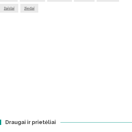
žaislai
žiedai
Draugai ir prietėliai