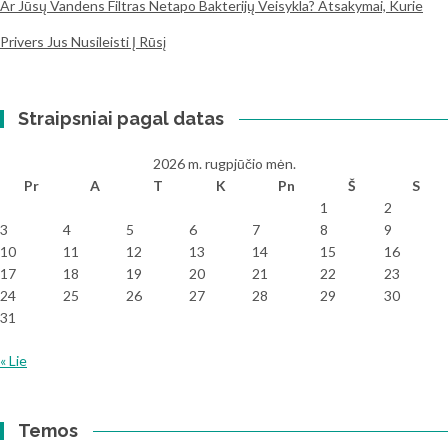
Ar Jūsų Vandens Filtras Netapo Bakterijų Veisykla? Atsakymai, Kurie
Privers Jus Nusileisti Į Rūsį
Straipsniai pagal datas
2026 m. rugpjūčio mėn.
Pr
A
T
K
Pn
Š
S
1
2
3
4
5
6
7
8
9
10
11
12
13
14
15
16
17
18
19
20
21
22
23
24
25
26
27
28
29
30
31
« Lie
Temos