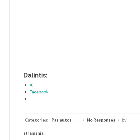
Dalintis:
X
Facebook
Categories:
Paslaugos
/
No Responses
/
by
straipsniai