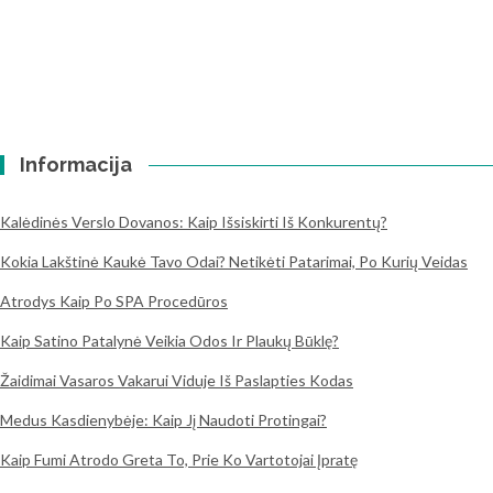
Informacija
Kalėdinės Verslo Dovanos: Kaip Išsiskirti Iš Konkurentų?
Kokia Lakštinė Kaukė Tavo Odai? Netikėti Patarimai, Po Kurių Veidas
Atrodys Kaip Po SPA Procedūros
Kaip Satino Patalynė Veikia Odos Ir Plaukų Būklę?
Žaidimai Vasaros Vakarui Viduje Iš Paslapties Kodas
Medus Kasdienybėje: Kaip Jį Naudoti Protingai?
Kaip Fumi Atrodo Greta To, Prie Ko Vartotojai Įpratę