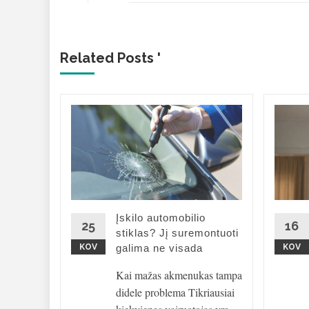
Related Posts '
sdinimo
etu
nimo
ali
Įskilo automobilio
25
16
ačiau
stiklas? Jį suremontuoti
ndinių
KOV
galima ne visada
KOV
Kai mažas akmenukas tampa
didele problema Tikriausiai
d More