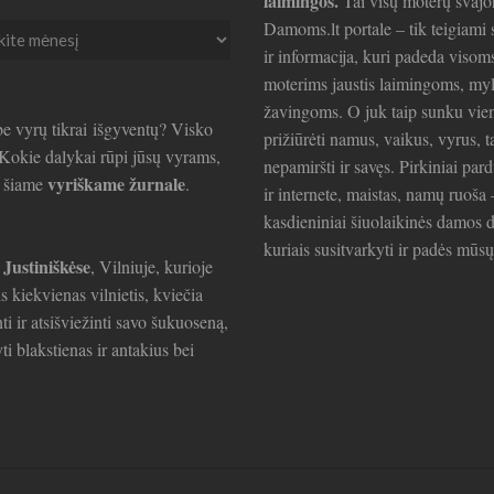
laimingos.
Tai visų moterų svajo
Damoms.lt portale – tik teigiami s
ir informacija, kuri padeda visom
ai
moterims jaustis laimingoms, my
žavingoms. O juk taip sunku vie
e vyrų tikrai išgyventų? Visko
prižiūrėti namus, vaikus, vyrus, t
. Kokie dalykai rūpi jūsų vyrams,
nepamiršti ir savęs. Pirkiniai par
vyriškame žurnale
e šiame
.
ir internete, maistas, namų ruoša 
kasdieniniai šiuolaikinės damos d
kuriais susitvarkyti ir padės mūsų
 Justiniškėse
, Vilniuje, kurioje
is kiekvienas vilnietis, kviečia
ti ir atsišviežinti savo šukuoseną,
ti blakstienas ir antakius bei