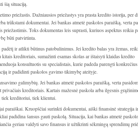
i šią situaciją.
metimo priežastis. Dažniausios priežastys yra prasta kredito istorija, per d
a trūkstami dokumentai. Jei bankas atmetė paskolos paraišką, verta pa
 priežastimis. Toks dokumentas leis suprasti, kuriuos aspektus reikia pa
bę būti patvirtinta.
 padėtį ir atlikti būtinus patobulinimus. Jei kredito balas yra žemas, reik
su kitais kreditoriais, sumažinti esamas skolas ar ištaisyti klaidas kredito
menduoja konsultuotis su specialistais, kurie padeda parengti konkrečius
aciją ir padidinti paskolos gavimo tikimybę ateityje.
inansavimo galimybių. Jei bankas atmetė paskolos paraišką, verta pasidom
t privačiais kreditoriais. Kartais mažesnė paskola arba ilgesnis grąžinim
 tiek kreditoriui, tiek klientui.
ai paraiškai. Kruopščiai surinkti dokumentai, aiški finansinė strategija i
kliai padidina šansus gauti paskolą. Situacija, kai bankas atmetė paskol
žiančia geriau valdyti savo finansus ir užtikrinti sėkmingą sprendimų pr