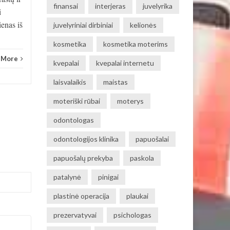
finansai
interjeras
juvelyrika
i
ienas iš
juvelyriniai dirbiniai
kelionės
kosmetika
kosmetika moterims
 More
kvepalai
kvepalai internetu
laisvalaikis
maistas
moteriški rūbai
moterys
odontologas
odontologijos klinika
papuošalai
papuošalų prekyba
paskola
patalynė
pinigai
plastinė operacija
plaukai
prezervatyvai
psichologas