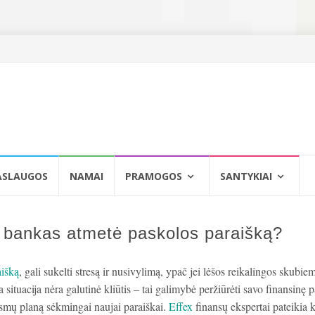
ASLAUGOS
NAMAI
PRAMOGOS
SANTYKIAI
ei bankas atmetė paskolos paraišką?
aišką
, gali sukelti stresą ir nusivylimą, ypač jei lėšos reikalingos skubie
a situacija nėra galutinė kliūtis – tai galimybė peržiūrėti savo finansinę p
iksmų planą sėkmingai naujai paraiškai.
Effex
finansų ekspertai pateikia k