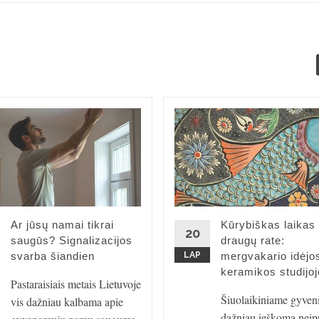
Ar jūsų namai tikrai
Kūrybiškas laikas
20
saugūs? Signalizacijos
draugų rate:
svarba šiandien
LAP
mergvakario idėjo
keramikos studijoj
Pastaraisiais metais Lietuvoje
Šiuolaikiniame gyven
vis dažniau kalbama apie
dažniau ieškoma neįpr