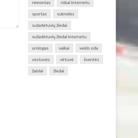
remontas
rūbai internetu
sportas
suknelės
sužadėtuvių žiedai
sužadėtuvių žiedai internetu
urologas
vaikai
veido oda
vestuvės
virtuvė
šventės
žaislai
žiedai