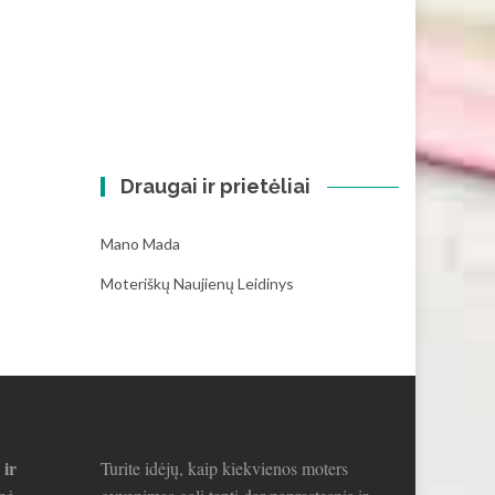
Draugai ir prietėliai
Mano Mada
Moteriškų Naujienų Leidinys
 ir
Turite idėjų, kaip kiekvienos moters