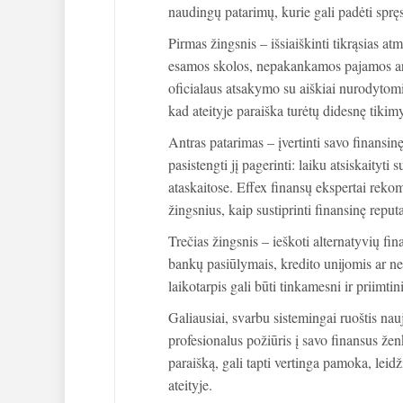
naudingų patarimų, kurie gali padėti spręst
Pirmas žingsnis – išsiaiškinti tikrąsias at
esamos skolos, nepakankamos pajamos arb
oficialaus atsakymo su aiškiai nurodytomis
kad ateityje paraiška turėtų didesnę tikimy
Antras patarimas – įvertinti savo finansinę
pasistengti jį pagerinti: laiku atsiskaityti 
ataskaitose. Effex finansų ekspertai reko
žingsnius, kaip sustiprinti finansinę reput
Trečias žingsnis – ieškoti alternatyvių f
bankų pasiūlymais, kredito unijomis ar ne
laikotarpis gali būti tinkamesni ir priimtini
Galiausiai, svarbu sistemingai ruoštis nauj
profesionalus požiūris į savo finansus žen
paraišką, gali tapti vertinga pamoka, leid
ateityje.