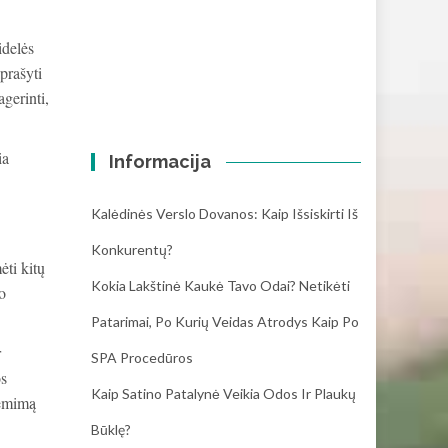
idelės
prašyti
gerinti,
ia
Informacija
Kalėdinės Verslo Dovanos: Kaip Išsiskirti Iš
Konkurentų?
ėti kitų
Kokia Lakštinė Kaukė Tavo Odai? Netikėti
o
Patarimai, Po Kurių Veidas Atrodys Kaip Po
r
SPA Procedūros
os
Kaip Satino Patalynė Veikia Odos Ir Plaukų
iėmimą
Būklę?