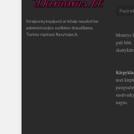
Seni
straipsni
Straipsnių kopijuoti ar kitaip naudoti be
administracijos sutikimo draudžiama.
Turiniu rūpinasi Rasytojas.lt.
Moterys b
gali būti
skaitykit
Kirpykla
nori kirpt
pasigražin
susitvarky
nagus.