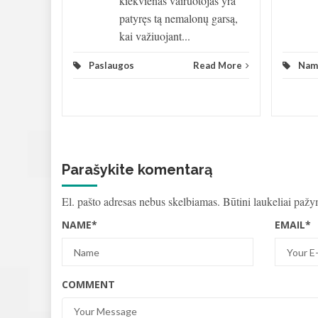
kiekvienas vairuotojas yra
patyręs tą nemalonų garsą,
kai važiuojant...
Paslaugos
Read More
Nam
Parašykite komentarą
El. pašto adresas nebus skelbiamas.
Būtini laukeliai paž
NAME
*
EMAIL
*
COMMENT