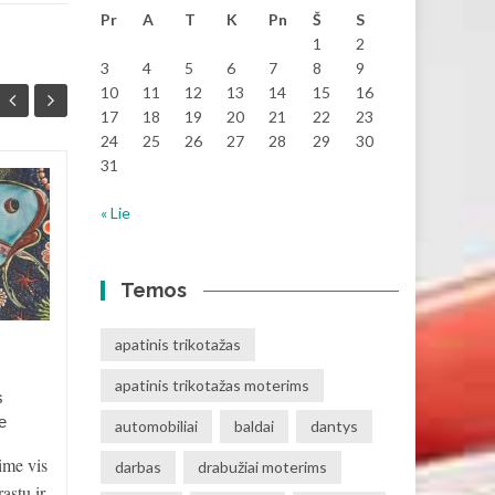
Pr
A
T
K
Pn
Š
S
1
2
3
4
5
6
7
8
9
10
11
12
13
14
15
16
17
18
19
20
21
22
23
24
25
26
27
28
29
30
31
Svetainių Web dizainas
09
28
« Lie
EASYSEO agentūroje:
VAS
kokybiškas ir
SAU
funkcionalus
Temos
sprendimas jūsų verslui
Šiuolaikiniame verslo
apatinis trikotažas
pasaulyje turėti profesionaliai
apatinis trikotažas moterims
sukurtą ir patrauklią svetainę
s
yra būtina norint pasiekti
e
automobiliai
baldai
dantys
savo tikslinę...
ime vis
darbas
drabužiai moterims
Pasla
astų ir
Paslaugos
Read More