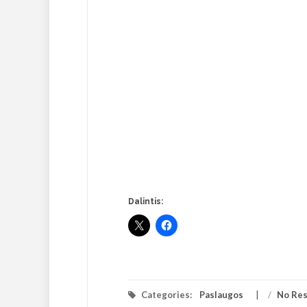
Dalintis:
Categories:
Paslaugos
/
No Re