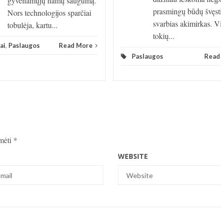
gyvenamųjų namų saugumą.
prasmingų būdų švęst
Nors technologijos sparčiai
svarbias akimirkas. V
tobulėja, kartu...
tokių...
ai
,
Paslaugos
Read More
Paslaugos
Read
ymėti
*
WEBSITE