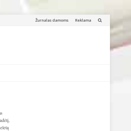
Skip
Žurnalas damoms
Reklama
to
content
ms
adėtį,
eletą