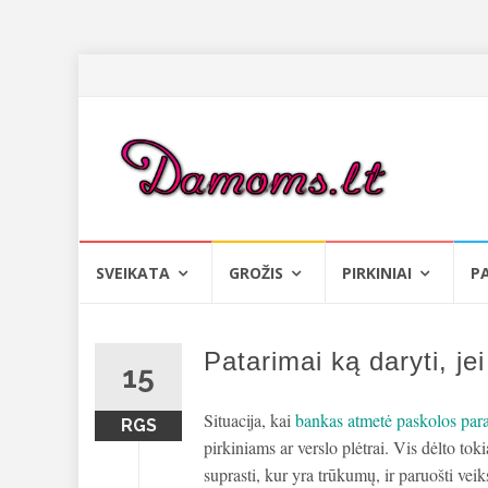
Skip
SVEIKATA
GROŽIS
PIRKINIAI
P
to
content
Patarimai ką daryti, j
15
Situacija, kai
bankas atmetė paskolos par
RGS
pirkiniams ar verslo plėtrai. Vis dėlto toki
suprasti, kur yra trūkumų, ir paruošti ve