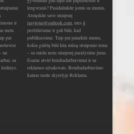
nė.
gyvenimas gali tapti dar paprastesnis ir
traipsniai
lengvesnis? Pasidalinkite jomis su mumis.
s
Atsiųskite savo straipsnį
limoms ir
rasytojas@outlook.com
, mes jį
nu metu
peržiūrėsime ir gali būti, kad
aip pat
publikuosime. Taip pat patarkite mums,
duotuvėse
kokia galėtų būti kita mūsų straipsnio tema
– tai
– su mielu noru straipsnį parašysime jums.
arbai, su
Esame atviri bendradarbiavimui ir su
 leidinys.
reklamos užsakovais. Bendradarbiavimo
kainas rasite skyrelyje Reklama.