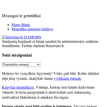
Draugai ir prietėliai
Mano Mada
Moteriškų naujienų leidinys
Straipsnių kopijuoti ar kitaip naudoti be administracijos sutikimo
draudžiama. Turiniu rūpinasi Rasytojas.lt.
Seni straipsniai
Seni
straipsniai
Moterys be vyrų tikrai išgyventų? Visko gali būti. Kokie dalykai
rūpi jūsų vyrams, skaitykite šiame
vyriškame žurnale
.
Kirpykla Justiniškėse
, Vilniuje, kurioje nori kirptis kiekvienas
vilnietis, kviečia pasigražinti ir atsišviežinti savo šukuoseną,
susitvarkyti blakstienas ir antakius bei nagus.
Damos visada nori būti gražios ir laimingos.
Tai visų moterų