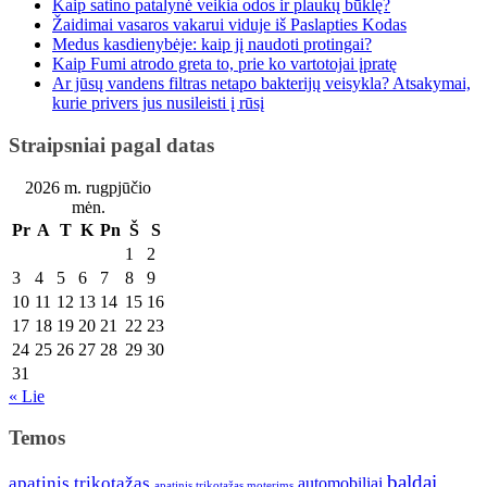
Kaip satino patalynė veikia odos ir plaukų būklę?
Žaidimai vasaros vakarui viduje iš Paslapties Kodas
Medus kasdienybėje: kaip jį naudoti protingai?
Kaip Fumi atrodo greta to, prie ko vartotojai įpratę
Ar jūsų vandens filtras netapo bakterijų veisykla? Atsakymai,
kurie privers jus nusileisti į rūsį
Straipsniai pagal datas
2026 m. rugpjūčio
mėn.
Pr
A
T
K
Pn
Š
S
1
2
3
4
5
6
7
8
9
10
11
12
13
14
15
16
17
18
19
20
21
22
23
24
25
26
27
28
29
30
31
« Lie
Temos
baldai
apatinis trikotažas
automobiliai
apatinis trikotažas moterims