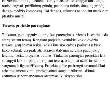
išdžiovintą tropikų medieną, kuri yra atspari išsikraipymams. Jeigu
norisi lengvai prižiūrimų grindų, patariama rinktis sintetinę grindų
dangą- medžio kompozitą. Tai dangos, sukurtos naudojant medžio ir
plastiko mišinį.
Terasos projekto parengimas
Tinkamo, gerai apgalvoto projekto parengimas- vienas iš svarbiausių
etapų statant terasą. Rengiant projektą įvertinkite kokio dydžio
terasos jūsų šeimai reikia, kokia bus šios erdvės paskirtis ir kiek
laiko ketinate čia praleisti. Terasos statymui nereikia gauti jokių
leidimų, tačiau projektas būtinas. Tinkamai parengtas projektas leis
sutaupyti laiko ir pinigų įrengiant terasą, o taip pat užtikrins statinio
saugumą ir ilgaamžiškumą. Projektą galite pasirengti savarankiškai
arba reglamentavimu: priešgaisrinei saugai užtikrinti skirtais
atstumais ir normatyviniais atstumais iki sklypo ribų.