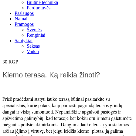
Buitinė technika
Parduotuvės
Paslaugos
Namai
Pramogos
Šventės
Renginiai
Santykiai
Seksas
Vaikai
30
RGP
Kiemo terasa. Ką reikia žinoti?
Prieš pradėdami statyti lauko terasą būtinai pasitarkite su
specialistais, kurie patars, kaip paruošti pagrindą terasos grindų
dangai ir viską sumontuoti. Nepamirškite apgalvoti pastogės ir
apšvietimo galimybių, kad terasoje bet kokiu oru ir metu galėtumėte
mėgautis poilsio akimirkomis. Dauguma lauko terasų yra statomos
arčiau įėjimo į virtuvę, bet jeigu leidžia kiemo plotas, ją galima