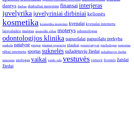
interjeras
finansai
dantys
drabužiai moterims
darbas
juvelyrika
juvelyriniai dirbiniai
kelionės
kosmetika
kvepalai
kvepalai internetu
kosmetika moterims
moterys
laisvalaikis
maistas
odontologas
moteriški rūbai
odontologijos klinika
papuošalai
papuošalų prekyba
patalynė
plaukai
paskola
pinigai
plastinė operacija
prezervatyvai
psichologas
remontas
suknelės
sportas
sužadėtuvių žiedai
rūbai internetu
sužadėtuvių žiedai
vestuvės
vaikai
žaislai
urologas
virtuvė
šventės
internetu
veido oda
žiedai