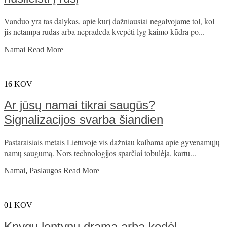
Vanduo yra tas dalykas, apie kurį dažniausiai negalvojame tol, kol
jis netampa rudas arba nepradeda kvepėti lyg kaimo kūdra po...
Namai
Read More
16
KOV
Ar jūsų namai tikrai saugūs?
Signalizacijos svarba šiandien
Pastaraisiais metais Lietuvoje vis dažniau kalbama apie gyvenamųjų
namų saugumą. Nors technologijos sparčiai tobulėja, kartu...
Namai
,
Paslaugos
Read More
01
KOV
Knygų lentynų drama arba kodėl