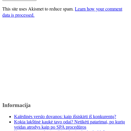
This site uses Akismet to reduce spam.
Learn how your comment
data is processed.
Informacija
Kalėdinės verslo dovanos: kaip išsiskirti iš konkurentų?
Kokia lakštinė kaukė tavo odai? Netikėti patarimai, po kurių
veidas atrodys kaip po SPA procedūros