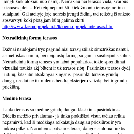
įrengti kiek atokiau nuo namų. Nemažiau nei terasos vieta, svarbus
ir terasos plotas. Reikėtų nepamiršti, kiek žmonių terasoje norima
sutalpinti. Gal ateityje joje norėsis įrengti židinį, tad reikėtų iš anksto
apsvarstyti kokį plotą jam būtų galima skirti.
http://www.kiemoprojektai.lt/lt/kiemo-projektai/terasos.htm
Netradicinių formų terasos
Dažnai naudojami trys pagrindiniai terasų stiliai: simetriškas namui,
asimetriškas namui, bei neįprastų formų, su gamta susiliejantis stilius.
Netradicinių formų terasos yra labai populiarios, tokie sprendimai
vizualiai traukia akį būtent ir už terasos ribų. Pasirinkus terasos dydį
ir stilių, kitas itin atsakingas žingsnis- pasirinkti terasos grindų
dangą, nes tai ne tik nulems bendrą eksterjero vaizdą, bet ir grindų
priežiūrą.
Medinė terasa
Lauko terasos su medine grindų danga- klasikinis pasirinkimas.
Didelis medžio privalumas- jis tinka praktiškai visur, tačiau reikia
nepamiršti, kad ši medžiaga reikalauja daugiau priežiūros ir yra
linkusi pilkėti. Norintiems patvarios terasų dangos siūloma rinktis