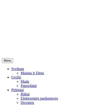
Skip
Menu
to
content
Sveikata
Maistas ir Dieta
Grožis
Mada
Papuošalai
Pirkiniai
Rūbai
Elektroninės parduotuvės
Dovanos