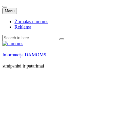
Skip
Menu
to
content
Žurnalas damoms
Reklama
Search
for:
Informacija DAMOMS
straipsniai ir patarimai