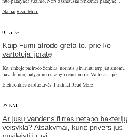
nuo patalynės audinio. Nors dažniausiai renkamės patalynę...
Namai
Read More
01
GEG
Kaip Fumi atrodo greta to, prie ko
vartotojai įpratę
Kai rinkoje pasirodo ženklas, norintis įsitvirtinti tarp jau žinomų
pavadinimų, palyginimo išvengti neįmanoma. Vartotojas juk...
Elektroninės parduotuvės
,
Pirkiniai
Read More
27
BAL
Ar jūsų vandens filtras netapo bakterijų
veisykla? Atsakymai, kurie privers jus
nusileisti į rūsį