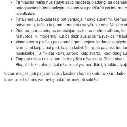
Pirmiausia reikia nusistatyti savo biudžetą, kadangi tai dažniau
patogiausias būdas palyginti kainas yra peržiūrėti jas internet
užvalkalais.
Patalynės užvalkalai taip pat varijuoja ir savo sudėtimi. Geriau
patvarumu, tačiau taip pat ir maloniu sąlyčiu su oda. Venkite 
Žinoma, geras miegas neatsiejamas ir nuo norimo stiliaus, kuris 
raštuotos, iki modernių, kurios dažniausiai būna ryškios ir tra
Visada verta plačiau pasidomėti gamintojais, kadangi skaitydam
įvardijami kaip labai geri, kaip jų kokybė – ypač palanki, tuo 
nusiskalbė. Tai tik dar kartą parodo, kaip svarbu, kad daugia
Taip pat reikia rinktis tam tikro dydžio užvalkalus. Tokiu atveju
Blogai ir tokiu atveju, kai užvalkalai yra per dideli, ir tokiu at
Geras miegas gali pagerinti Jūsų kasdienybę, tad siūlome skirti laiko
kurie suteiks Jums galimybę naktimis miegoti saldžiai.