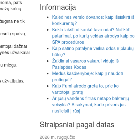
Žinoma, pats
Informacija
r mažų kainų
Kalėdinės verslo dovanos: kaip išsiskirti iš
iugina ne tik
konkurentų?
Kokia lakštinė kaukė tavo odai? Netikėti
sesnių spalvų,
patarimai, po kurių veidas atrodys kaip po
SPA procedūros
intojai dažnai
Kaip satino patalynė veikia odos ir plaukų
lynės užvalkalai
būklę?
Žaidimai vasaros vakarui viduje iš
liu miegu.
Paslapties Kodas
Medus kasdienybėje: kaip jį naudoti
protingai?
s užvalkalus,
Kaip Fumi atrodo greta to, prie ko
vartotojai įpratę
Ar jūsų vandens filtras netapo bakterijų
veisykla? Atsakymai, kurie privers jus
nusileisti į rūsį
Straipsniai pagal datas
2026 m. rugpjūčio