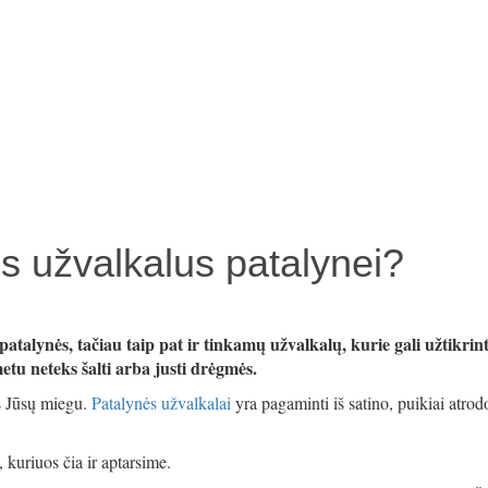
us užvalkalus patalynei?
atalynės, tačiau taip pat ir tinkamų užvalkalų, kurie gali užtikrin
metu neteks šalti arba justi drėgmės.
s Jūsų miegu.
Patalynės užvalkalai
yra pagaminti iš satino, puikiai atrod
, kuriuos čia ir aptarsime.