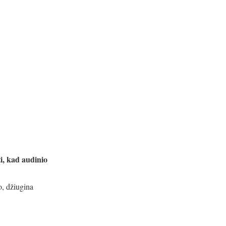
ti, kad audinio
o, džiugina