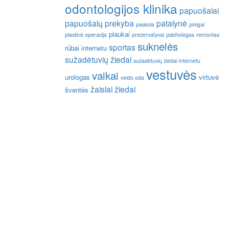
odontologijos klinika
papuošalai
papuošalų prekyba
patalynė
paskola
pinigai
plaukai
plastinė operacija
prezervatyvai
psichologas
remontas
suknelės
sportas
rūbai internetu
sužadėtuvių žiedai
sužadėtuvių žiedai internetu
vestuvės
vaikai
urologas
virtuvė
veido oda
žaislai
žiedai
šventės