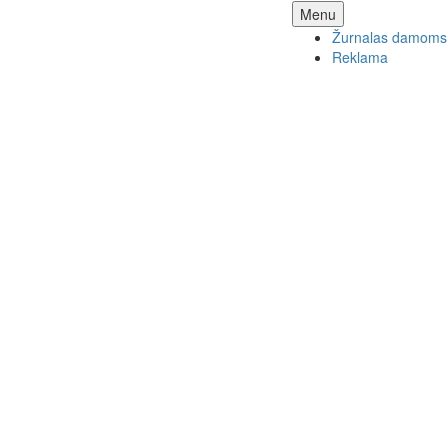
Skip
Menu
to
Žurnalas damoms
content
Reklama