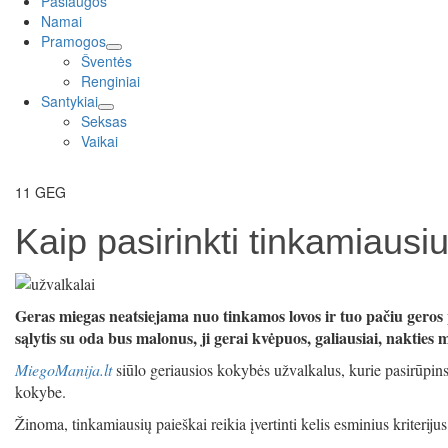
Paslaugos
Namai
Pramogos
expand
Šventės
child
Renginiai
menu
Santykiai
expand
Seksas
child
Vaikai
menu
11
GEG
Kaip pasirinkti tinkamiausi
Geras miegas neatsiejama nuo tinkamos lovos ir tuo pačiu geros p
sąlytis su oda bus malonus, ji gerai kvėpuos, galiausiai, nakties 
MiegoManija.lt
siūlo geriausios kokybės užvalkalus, kurie pasirūpin
kokybe.
Žinoma, tinkamiausių paieškai reikia įvertinti kelis esminius kriterijus