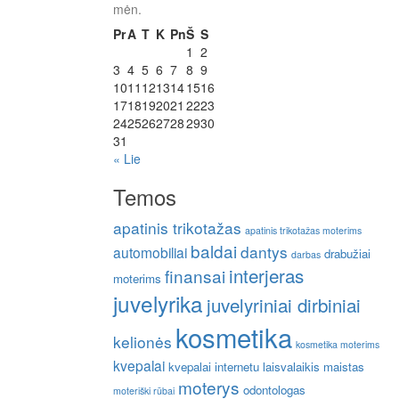
mėn.
Pr
A
T
K
Pn
Š
S
1
2
3
4
5
6
7
8
9
10
11
12
13
14
15
16
17
18
19
20
21
22
23
24
25
26
27
28
29
30
31
« Lie
Temos
apatinis trikotažas
apatinis trikotažas moterims
baldai
dantys
automobiliai
drabužiai
darbas
interjeras
finansai
moterims
juvelyrika
juvelyriniai dirbiniai
kosmetika
kelionės
kosmetika moterims
kvepalai
kvepalai internetu
laisvalaikis
maistas
moterys
odontologas
moteriški rūbai