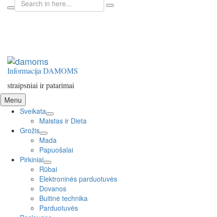
for:
Informacija DAMOMS
straipsniai ir patarimai
Skip
Menu
to
Sveikata
content
expand
Maistas ir Dieta
child
Grožis
expand
menu
Mada
child
Papuošalai
menu
Pirkiniai
expand
Rūbai
child
Elektroninės parduotuvės
menu
Dovanos
Buitinė technika
Parduotuvės