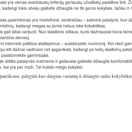
siai yra vienas svarbiausių kriterijų geriausių užvalkalų paieškos link. 
e, kadangi tokiu atveju galėsite džiaugtis ne tik geros kokybės, tačiau i
sias pasirinkimas yra medvilninė, konkrečiau – satininė patalynė, kuri dž
sintetinių, kadangi miegas su jomis nebus toks kokybiškas.
gali labai varijuoti. Nuo klasikinio stiliaus, kuris dažniausiai būna tam
ukiančios dėmesį.
i internete paliktus atsiliepimus – susidarysite nuomonę. Kol vieni gam
tarpu kiti dažnai vadinami net apgavikais, kadangi po kelių skalbimų pata
u pasidomėkite gamintojais.
 jie atitiks patalynės matmenis ir galiausiai galėsite džiaugtis komfortabi
veju, kai yra per maži. Tai trukdo miego kokybei.
 paieškoms, palyginti kuo daugiau variantų ir džiaugtis radus kokybišku