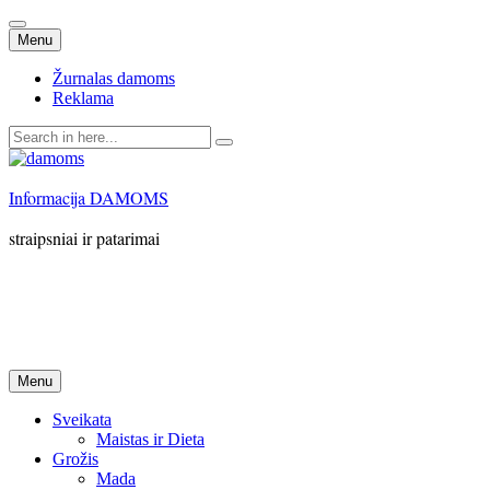
Skip
Menu
to
content
Žurnalas damoms
Reklama
Search
for:
Informacija DAMOMS
straipsniai ir patarimai
Skip
Menu
to
content
Sveikata
Maistas ir Dieta
Grožis
Mada