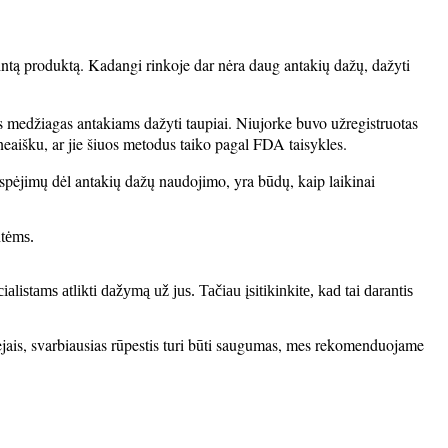
intą produktą. Kadangi rinkoje dar nėra daug antakių dažų, dažyti
šias medžiagas antakiams dažyti taupiai. Niujorke buvo užregistruotas
 neaišku, ar jie šiuos metodus taiko pagal FDA taisykles.
įspėjimų dėl antakių dažų naudojimo, yra būdų, kaip laikinai
utėms.
cialistams atlikti dažymą už jus. Tačiau įsitikinkite, kad tai darantis
tvejais, svarbiausias rūpestis turi būti saugumas, mes rekomenduojame