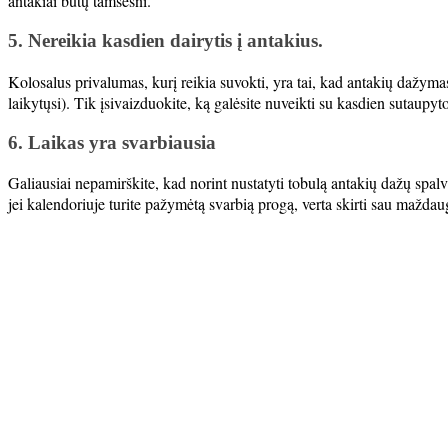
antakiai būtų tamsesni.
5. Nereikia kasdien dairytis į antakius.
Kolosalus privalumas, kurį reikia suvokti, yra tai, kad antakių dažymas 
laikytųsi). Tik įsivaizduokite, ką galėsite nuveikti su kasdien sutau
6. Laikas yra svarbiausia
Galiausiai nepamirškite, kad norint nustatyti tobulą antakių dažų spalvą
jei kalendoriuje turite pažymėtą svarbią progą, verta skirti sau maždaug