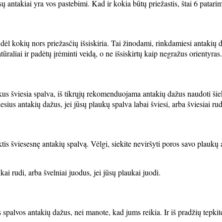
 antakiai yra vos pastebimi. Kad ir kokia būtų priežastis, štai 6 patarim
ėl kokių nors priežasčių išsiskiria. Tai žinodami, rinkdamiesi antakių daž
ūraliai ir padėtų įrėminti veidą, o ne išsiskirtų kaip negražus orientyras.
laukus šviesia spalva, iš tikrųjų rekomenduojama antakių dažus naudoti ši
esius antakių dažus, jei jūsų plaukų spalva labai šviesi, arba šviesiai rud
tis šviesesnę antakių spalvą. Vėlgi, siekite neviršyti poros savo plaukų 
ai rudi, arba švelniai juodus, jei jūsų plaukai juodi.
 spalvos antakių dažus, nei manote, kad jums reikia. Ir iš pradžių tepkite