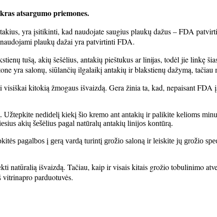
 tikras atsargumo priemones.
kius, yra įsitikinti, kad naudojate saugius plaukų dažus – FDA patvirt
sų naudojami plaukų dažai yra patvirtinti FDA.
tienų tušą, akių šešėlius, antakių pieštukus ar linijas, todėl jie linkę 
one yra salonų, siūlančių ilgalaikį antakių ir blakstienų dažymą, tačiau
i visiškai kitokią žmogaus išvaizdą. Gera žinia ta, kad, nepaisant FDA 
Užtepkite nedidelį kiekį šio kremo ant antakių ir palikite kelioms min
esius akių šešėlius pagal natūralų antakių linijos kontūrą.
pkitės pagalbos į gerą vardą turintį grožio saloną ir leiskite jų grožio spe
ti natūralią išvaizdą. Tačiau, kaip ir visais kitais grožio tobulinimo a
š vitrinapro parduotuvės.