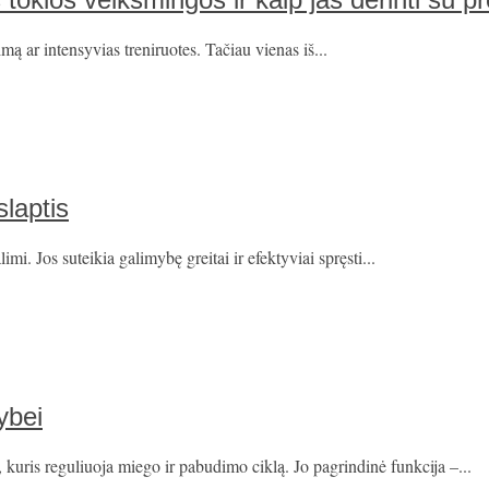
mą ar intensyvias treniruotes. Tačiau vienas iš...
slaptis
i. Jos suteikia galimybę greitai ir efektyviai spręsti...
ybei
ris reguliuoja miego ir pabudimo ciklą. Jo pagrindinė funkcija –...