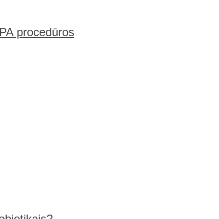
 SPA procedūros
obiotikais?