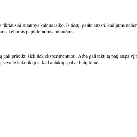
tikriausiai sutaupys kalnus laiko. Iš tiesų, galite atrasti, kad jums nebe
pytomis keliomis papildomomis minutėmis.
 gali prireikti šiek tiek eksperimentuoti. Arba gali tekti tą patį atspalvį
 savaitę laiko iki jos, kad antakių spalva būtų tobula.