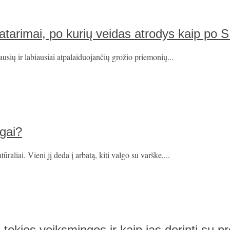
patarimai, po kurių veidas atrodys kaip po
usių ir labiausiai atpalaiduojančių grožio priemonių...
ngai?
aliai. Vieni jį deda į arbatą, kiti valgo su varške,...
 tokios veiksmingos ir kaip jas derinti su pr