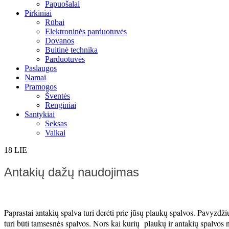
Papuošalai
Pirkiniai
Rūbai
Elektroninės parduotuvės
Dovanos
Buitinė technika
Parduotuvės
Paslaugos
Namai
Pramogos
Šventės
Renginiai
Santykiai
Seksas
Vaikai
18
LIE
Antakių dažų naudojimas
Paprastai antakių spalva turi derėti prie jūsų plaukų spalvos. Pavyzdžiui
turi būti tamsesnės spalvos. Nors kai kurių plaukų ir antakių spalvos n