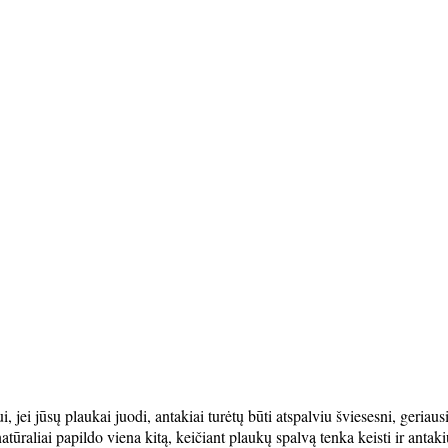
, jei jūsų plaukai juodi, antakiai turėtų būti atspalviu šviesesni, geriausi
atūraliai papildo viena kitą, keičiant plaukų spalvą tenka keisti ir anta