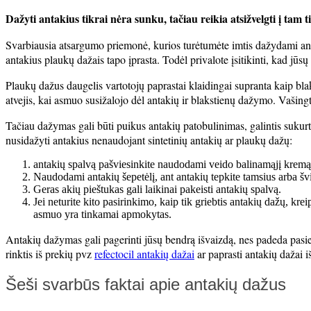
Dažyti antakius tikrai nėra sunku, tačiau reikia atsižvelgti į tam
Svarbiausia atsargumo priemonė, kurios turėtumėte imtis dažydami anta
antakius plaukų dažais tapo įprasta. Todėl privalote įsitikinti, kad jū
Plaukų dažus daugelis vartotojų paprastai klaidingai supranta kaip blaks
atvejis, kai asmuo susižalojo dėl antakių ir blakstienų dažymo. Vašingt
Tačiau dažymas gali būti puikus antakių patobulinimas, galintis sukurt
nusidažyti antakius nenaudojant sintetinių antakių ar plaukų dažų:
antakių spalvą pašviesinkite naudodami veido balinamąjį kremą. 
Naudodami antakių šepetėlį, ant antakių tepkite tamsius arba švi
Geras akių pieštukas gali laikinai pakeisti antakių spalvą.
Jei neturite kito pasirinkimo, kaip tik griebtis antakių dažų, krei
asmuo yra tinkamai apmokytas.
Antakių dažymas gali pagerinti jūsų bendrą išvaizdą, nes padeda pasiek
rinktis iš prekių pvz
refectocil antakių dažai
ar paprasti antakių dažai i
Šeši svarbūs faktai apie antakių dažus