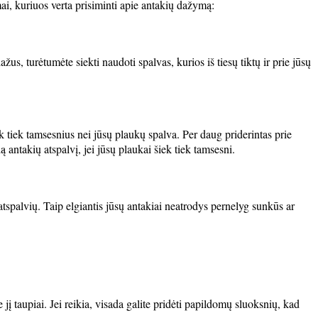
ai, kuriuos verta prisiminti apie antakių dažymą:
us, turėtumėte siekti naudoti spalvas, kurios iš tiesų tiktų ir prie jūsų
ek tiek tamsesnius nei jūsų plaukų spalva. Per daug priderintas prie
ą antakių atspalvį, jei jūsų plaukai šiek tiek tamsesni.
atspalvių. Taip elgiantis jūsų antakiai neatrodys pernelyg sunkūs ar
 jį taupiai. Jei reikia, visada galite pridėti papildomų sluoksnių, kad