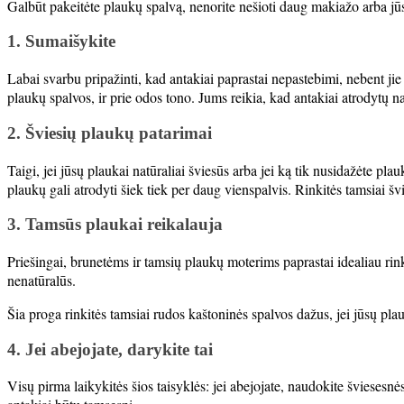
Galbūt pakeitėte plaukų spalvą, nenorite nešioti daug makiažo arba jūsų
1. Sumaišykite
Labai svarbu pripažinti, kad antakiai paprastai nepastebimi, nebent jie d
plaukų spalvos, ir prie odos tono. Jums reikia, kad antakiai atrodytų nat
2. Šviesių plaukų patarimai
Taigi, jei jūsų plaukai natūraliai šviesūs arba jei ką tik nusidažėte p
plaukų gali atrodyti šiek tiek per daug vienspalvis. Rinkitės tamsiai švi
3. Tamsūs plaukai reikalauja
Priešingai, brunetėms ir tamsių plaukų moterims paprastai idealiau rink
nenatūralūs.
Šia proga rinkitės tamsiai rudos kaštoninės spalvos dažus, jei jūsų plauk
4. Jei abejojate, darykite tai
Visų pirma laikykitės šios taisyklės: jei abejojate, naudokite šviesesnės