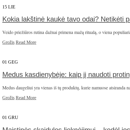
15
LIE
Kokia lakštinė kaukė tavo odai? Netikėti 
Veido priežiūros rutina dažnai primena mažą ritualą, o viena populiaria
Grožis
Read More
01
GEG
Medus kasdienybėje: kaip jį naudoti proti
Medus daugeliui yra vienas iš tų produktų, kurie namuose atsiranda natūr
Grožis
Read More
01
GRU
Maistinės skaidulos lieknėjimui – kodėl jos