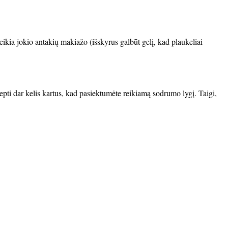
reikia jokio antakių makiažo (išskyrus galbūt gelį, kad plaukeliai
 tepti dar kelis kartus, kad pasiektumėte reikiamą sodrumo lygį. Taigi,