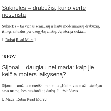
Suknelės – drabužis, kurio vertė
nesensta
Suknelės – tai vienas seniausių ir kartu moderniausių drabužių,
išlikęs aktualus per daugybę amžių. Jų istorija siekia...
Rūbai
Read More
18
KOV
Sijonai – daugiau nei mada: kaip jie
keičia moters laikyseną?
Sijonas – amžina moteriškumo ikona „Kai buvau maža, stebėjau
savo mamą, besiruošiančią į darbą. Ji užsidėdavo...
Mada
,
Rūbai
Read More