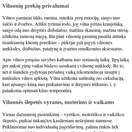
Vilnonių prekių privalumai
Vilnos gaminiai šildo, ramina, suteikia gerų emocijų, saugo nuo
šalčio ir žvarbos. Atlikti tyrimai rodo, jog vilna gerina kraujotaką,
saugo odą nuo drėgmės disbalanso, malšina skausmą, mažina stresą,
užtikrina ramesnį miegą. Itin plati vilnonių gaminių pasiūla atitinka
išrankiausių klientų poreikius – pirkėjai gali įsigyti vilnones
antklodes, drabužius, patalynę ir įvairius smulkesnius aksesuarus.
Apie vilnos gerąsias savybes kalbama nuo seniausių laikų. Ilgą laiką
per anksti gimę vaikai būdavo susukami į vilnonę antklodę. Be to,
net ir šiandien gydytojai peršalusį vaiką rekomenduoja susupti į
natūralios vilnos apklotą. Vilna užtikrina natūralią oro cirkuliaciją,
kuri apsaugo kūną nuo prakaitavimo ir drėgmės trūkumo, t. y.
palaikoma optimali kūno temperatūra.
Vilnonės šlepetės vyrams, moterims ir vaikams
Vienas dažniausių pasirinkimų – vyriškos, moteriškos ir vaikiškos
šlepetės, puikiai tinkančios kasdieniam nešiojimui namuose.
Priklausomai nuo individualių pageidavimų, galima rinktis tiek