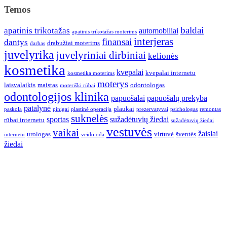
Temos
baldai
apatinis trikotažas
automobiliai
apatinis trikotažas moterims
interjeras
finansai
dantys
drabužiai moterims
darbas
juvelyrika
juvelyriniai dirbiniai
kelionės
kosmetika
kvepalai
kvepalai internetu
kosmetika moterims
moterys
laisvalaikis
maistas
odontologas
moteriški rūbai
odontologijos klinika
papuošalai
papuošalų prekyba
patalynė
plaukai
paskola
pinigai
plastinė operacija
prezervatyvai
psichologas
remontas
suknelės
sportas
sužadėtuvių žiedai
rūbai internetu
sužadėtuvių žiedai
vestuvės
vaikai
žaislai
urologas
virtuvė
šventės
internetu
veido oda
žiedai