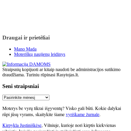
Draugai ir prietėliai
Mano Mada
Moteriškų naujienų leidinys
Straipsnių kopijuoti ar kitaip naudoti be administracijos sutikimo
draudžiama. Turiniu rūpinasi Rasytojas.lt.
Seni straipsniai
Seni
straipsniai
Moterys be vyrų tikrai išgyventų? Visko gali būti. Kokie dalykai
rūpi jūsų vyrams, skaitykite šiame
vyriškame žurnale
.
Kirpykla Justiniškėse
, Vilniuje, kurioje nori kirptis kiekvienas