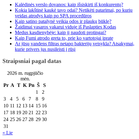
Kalėdinės verslo dovanos: kaip išsiskirti iš konkurentų?
Kokia lakštinė kaukė tavo odai? Netikėti patarimai, po kurių
veidas atrodys kaip po SPA procedūros
Kaip satino patalynė veikia odos ir plaukų būklę?
Žaidimai vasaros vakarui viduje iš Paslapties Kodas
Medus kasdienybėje: kaip jį naudoti protingai?
Kaip Fumi atrodo greta to, prie ko vartotojai įpratę
Ar jūsų vandens filtras netapo bakterijų veisykla? Atsakymai,
kurie privers jus nusileisti į rūsį
Straipsniai pagal datas
2026 m. rugpjūčio
mėn.
Pr
A
T
K
Pn
Š
S
1
2
3
4
5
6
7
8
9
10
11
12
13
14
15
16
17
18
19
20
21
22
23
24
25
26
27
28
29
30
31
« Lie