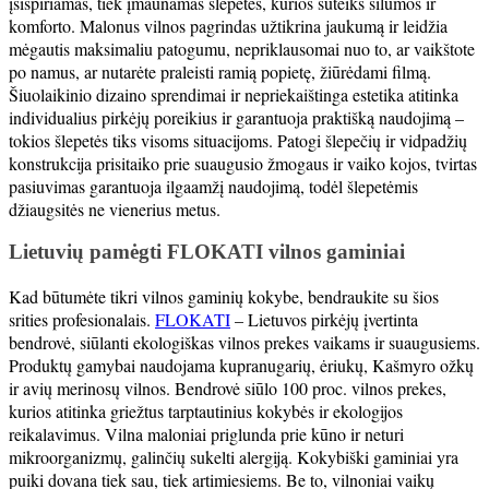
įsispiriamas, tiek įmaunamas šlepetes, kurios suteiks šilumos ir
komforto. Malonus vilnos pagrindas užtikrina jaukumą ir leidžia
mėgautis maksimaliu patogumu, nepriklausomai nuo to, ar vaikštote
po namus, ar nutarėte praleisti ramią popietę, žiūrėdami filmą.
Šiuolaikinio dizaino sprendimai ir nepriekaištinga estetika atitinka
individualius pirkėjų poreikius ir garantuoja praktišką naudojimą –
tokios šlepetės tiks visoms situacijoms. Patogi šlepečių ir vidpadžių
konstrukcija prisitaiko prie suaugusio žmogaus ir vaiko kojos, tvirtas
pasiuvimas garantuoja ilgaamžį naudojimą, todėl šlepetėmis
džiaugsitės ne vienerius metus.
Lietuvių pamėgti FLOKATI vilnos gaminiai
Kad būtumėte tikri vilnos gaminių kokybe, bendraukite su šios
srities profesionalais.
FLOKATI
– Lietuvos pirkėjų įvertinta
bendrovė, siūlanti ekologiškas vilnos prekes vaikams ir suaugusiems.
Produktų gamybai naudojama kupranugarių, ėriukų, Kašmyro ožkų
ir avių merinosų vilnos. Bendrovė siūlo 100 proc. vilnos prekes,
kurios atitinka griežtus tarptautinius kokybės ir ekologijos
reikalavimus. Vilna maloniai priglunda prie kūno ir neturi
mikroorganizmų, galinčių sukelti alergiją. Kokybiški gaminiai yra
puiki dovana tiek sau, tiek artimiesiems. Be to, vilnoniai vaikų