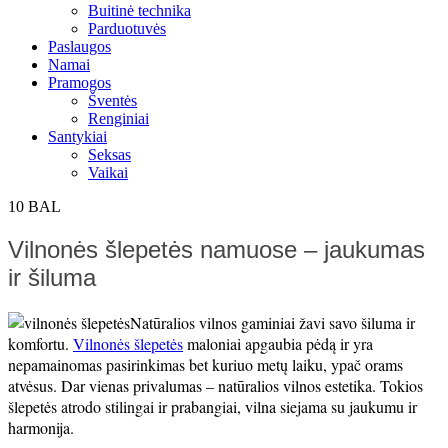
Buitinė technika
Parduotuvės
Paslaugos
Namai
Pramogos
Šventės
Renginiai
Santykiai
Seksas
Vaikai
10
BAL
Vilnonės šlepetės namuose – jaukumas
ir šiluma
Natūralios vilnos gaminiai žavi savo šiluma ir
komfortu.
Vilnonės šlepetės
maloniai apgaubia pėdą ir yra
nepamainomas pasirinkimas bet kuriuo metų laiku, ypač orams
atvėsus. Dar vienas privalumas – natūralios vilnos estetika. Tokios
šlepetės atrodo stilingai ir prabangiai, vilna siejama su jaukumu ir
harmonija.