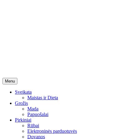
Skip
Menu
to
content
Sveikata
Maistas ir Dieta
Grožis
Mada
Papuošalai
Pirkiniai
Rūbai
Elektroninės parduotuvės
Dovanos