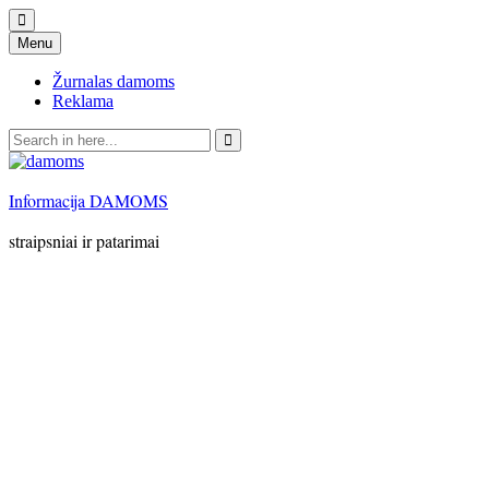
Skip
Menu
to
content
Žurnalas damoms
Reklama
Search
for:
Informacija DAMOMS
straipsniai ir patarimai