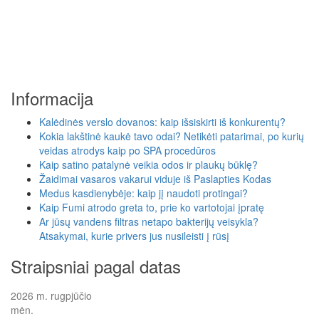
Informacija
Kalėdinės verslo dovanos: kaip išsiskirti iš konkurentų?
Kokia lakštinė kaukė tavo odai? Netikėti patarimai, po kurių
veidas atrodys kaip po SPA procedūros
Kaip satino patalynė veikia odos ir plaukų būklę?
Žaidimai vasaros vakarui viduje iš Paslapties Kodas
Medus kasdienybėje: kaip jį naudoti protingai?
Kaip Fumi atrodo greta to, prie ko vartotojai įpratę
Ar jūsų vandens filtras netapo bakterijų veisykla?
Atsakymai, kurie privers jus nusileisti į rūsį
Straipsniai pagal datas
2026 m. rugpjūčio
mėn.