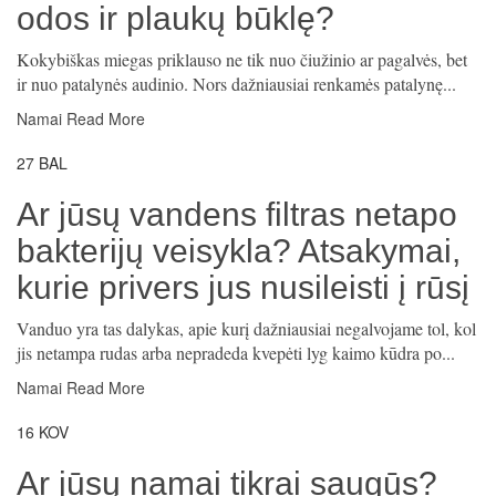
odos ir plaukų būklę?
Kokybiškas miegas priklauso ne tik nuo čiužinio ar pagalvės, bet
ir nuo patalynės audinio. Nors dažniausiai renkamės patalynę...
Namai
Read More
27
BAL
Ar jūsų vandens filtras netapo
bakterijų veisykla? Atsakymai,
kurie privers jus nusileisti į rūsį
Vanduo yra tas dalykas, apie kurį dažniausiai negalvojame tol, kol
jis netampa rudas arba nepradeda kvepėti lyg kaimo kūdra po...
Namai
Read More
16
KOV
Ar jūsų namai tikrai saugūs?