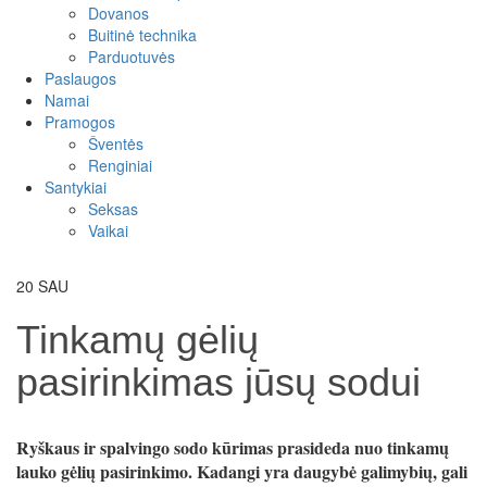
Dovanos
Buitinė technika
Parduotuvės
Paslaugos
Namai
Pramogos
Šventės
Renginiai
Santykiai
Seksas
Vaikai
20
SAU
Tinkamų gėlių
pasirinkimas jūsų sodui
Ryškaus ir spalvingo sodo kūrimas prasideda nuo tinkamų
lauko gėlių pasirinkimo. Kadangi yra daugybė galimybių, gali