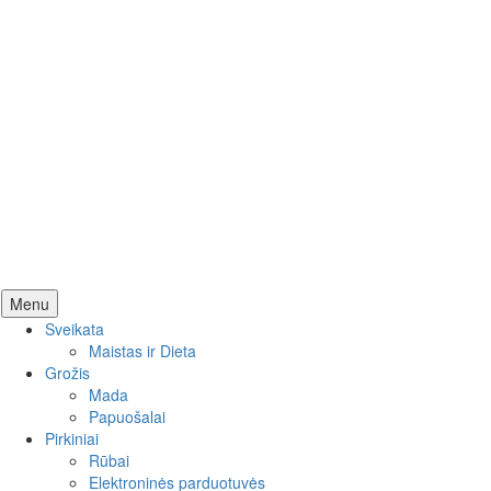
Skip
Menu
to
Sveikata
content
Maistas ir Dieta
Grožis
Mada
Papuošalai
Pirkiniai
Rūbai
Elektroninės parduotuvės