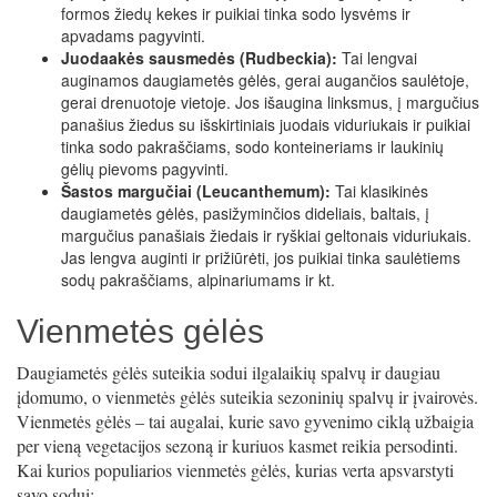
formos žiedų kekes ir puikiai tinka sodo lysvėms ir
apvadams pagyvinti.
Juodaakės sausmedės (Rudbeckia):
Tai lengvai
auginamos daugiametės gėlės, gerai augančios saulėtoje,
gerai drenuotoje vietoje. Jos išaugina linksmus, į margučius
panašius žiedus su išskirtiniais juodais viduriukais ir puikiai
tinka sodo pakraščiams, sodo konteineriams ir laukinių
gėlių pievoms pagyvinti.
Šastos margučiai (Leucanthemum):
Tai klasikinės
daugiametės gėlės, pasižyminčios dideliais, baltais, į
margučius panašiais žiedais ir ryškiai geltonais viduriukais.
Jas lengva auginti ir prižiūrėti, jos puikiai tinka saulėtiems
sodų pakraščiams, alpinariumams ir kt.
Vienmetės gėlės
Daugiametės gėlės suteikia sodui ilgalaikių spalvų ir daugiau
įdomumo, o vienmetės gėlės suteikia sezoninių spalvų ir įvairovės.
Vienmetės gėlės – tai augalai, kurie savo gyvenimo ciklą užbaigia
per vieną vegetacijos sezoną ir kuriuos kasmet reikia persodinti.
Kai kurios populiarios vienmetės gėlės, kurias verta apsvarstyti
savo sodui: