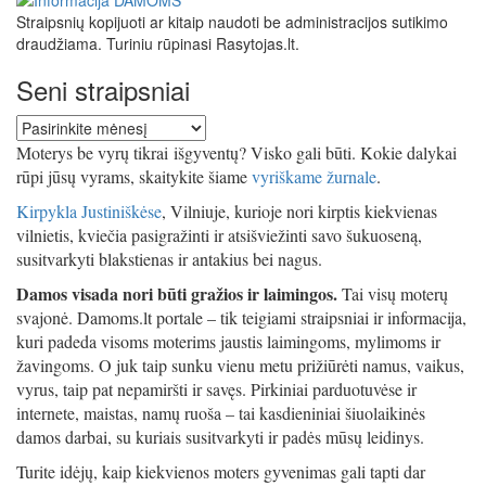
Straipsnių kopijuoti ar kitaip naudoti be administracijos sutikimo
draudžiama. Turiniu rūpinasi Rasytojas.lt.
Seni straipsniai
Seni
straipsniai
Moterys be vyrų tikrai išgyventų? Visko gali būti. Kokie dalykai
rūpi jūsų vyrams, skaitykite šiame
vyriškame žurnale
.
Kirpykla Justiniškėse
, Vilniuje, kurioje nori kirptis kiekvienas
vilnietis, kviečia pasigražinti ir atsišviežinti savo šukuoseną,
susitvarkyti blakstienas ir antakius bei nagus.
Damos visada nori būti gražios ir laimingos.
Tai visų moterų
svajonė. Damoms.lt portale – tik teigiami straipsniai ir informacija,
kuri padeda visoms moterims jaustis laimingoms, mylimoms ir
žavingoms. O juk taip sunku vienu metu prižiūrėti namus, vaikus,
vyrus, taip pat nepamiršti ir savęs. Pirkiniai parduotuvėse ir
internete, maistas, namų ruoša – tai kasdieniniai šiuolaikinės
damos darbai, su kuriais susitvarkyti ir padės mūsų leidinys.
Turite idėjų, kaip kiekvienos moters gyvenimas gali tapti dar