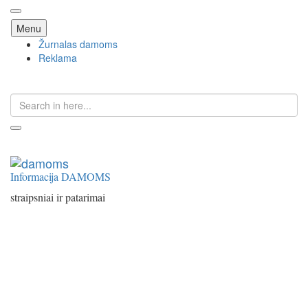
Skip
Menu
to
Žurnalas damoms
content
Reklama
Search
for:
Informacija DAMOMS
straipsniai ir patarimai