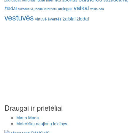
psichologas
remontas
vaikai
žiedai
urologas
sužadėtuvių žiedai internetu
veido oda
vestuvės
žaislai
žiedai
virtuvė
šventės
Draugai ir prietėliai
Mano Mada
Moteriškų naujienų leidinys