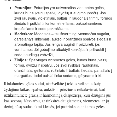
Petunijos:
Petunijos yra universalios vienmetės gėlės,
kurios būna įvairių spalvų, dydžių ir augimo įpročių. Jos
žydi rausvais, violetiniais, baltais ir raudonais trimitų formos
žiedais ir puikiai tinka konteineriams, pakabinamiems
krepšeliams ir sodo pakraščiams.
Medetkos:
Medetkos – tai ištvermingi vienmečiai augalai,
garsėjantys linksmais, aukso ir oranžinės spalvos žiedais ir
aromatinga lapija. Jas lengva auginti ir prižiūrėti, jos
vertinamos dėl gebėjimo atbaidyti kenkėjus ir pritraukti į
sodą naudingų vabzdžių.
Zinijos:
Spalvingos vienmetės gėlės, kurios būna įvairių
formų, dydžių ir spalvų. Jos žydi ryškiais raudonais,
oranžiniais, geltonais, rožiniais ir baltais žiedais, panašiais į
margučius, todėl puikiai tinka sodams, gėlynams ir kt.
Rinkdamiesi gėles sodui, atsižvelkite į tokius veiksnius kaip
žydėjimo laikas, spalva, aukštis ir priežiūros reikalavimai, kad
užtikrintumėte gražią ir harmoningą ekspoziciją, kuri džiugins jus
kas sezoną. Nesvarbu, ar rinksitės daugiametes, vienmetes, ar jų
derinį, jūsų sodas tikrai klestės, jei pasirinksite tinkamas gėles.