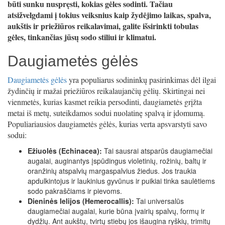
būti sunku nuspręsti, kokias gėles sodinti. Tačiau
atsižvelgdami į tokius veiksnius kaip žydėjimo laikas, spalva,
aukštis ir priežiūros reikalavimai, galite išsirinkti tobulas
gėles, tinkančias jūsų sodo stiliui ir klimatui.
Daugiametės gėlės
Daugiametės gėlės
yra populiarus sodininkų pasirinkimas dėl ilgai
žydinčių ir mažai priežiūros reikalaujančių gėlių. Skirtingai nei
vienmetės, kurias kasmet reikia persodinti, daugiametės grįžta
metai iš metų, suteikdamos sodui nuolatinę spalvą ir įdomumą.
Populiariausios daugiametės gėlės, kurias verta apsvarstyti savo
sodui:
Ežiuolės (Echinacea):
Tai sausrai atsparūs daugiamečiai
augalai, auginantys įspūdingus violetinių, rožinių, baltų ir
oranžinių atspalvių margaspalvius žiedus. Jos traukia
apdulkintojus ir laukinius gyvūnus ir puikiai tinka saulėtiems
sodo pakraščiams ir pievoms.
Dieninės lelijos (Hemerocallis):
Tai universalūs
daugiamečiai augalai, kurie būna įvairių spalvų, formų ir
dydžių. Ant aukštų, tvirtų stiebų jos išaugina ryškių, trimitų