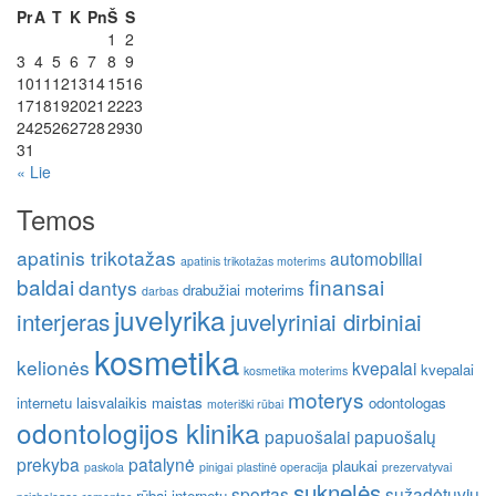
Pr
A
T
K
Pn
Š
S
1
2
3
4
5
6
7
8
9
10
11
12
13
14
15
16
17
18
19
20
21
22
23
24
25
26
27
28
29
30
31
« Lie
Temos
apatinis trikotažas
automobiliai
apatinis trikotažas moterims
baldai
finansai
dantys
drabužiai moterims
darbas
juvelyrika
interjeras
juvelyriniai dirbiniai
kosmetika
kelionės
kvepalai
kvepalai
kosmetika moterims
moterys
internetu
laisvalaikis
maistas
odontologas
moteriški rūbai
odontologijos klinika
papuošalai
papuošalų
prekyba
patalynė
plaukai
paskola
pinigai
plastinė operacija
prezervatyvai
suknelės
sportas
sužadėtuvių
rūbai internetu