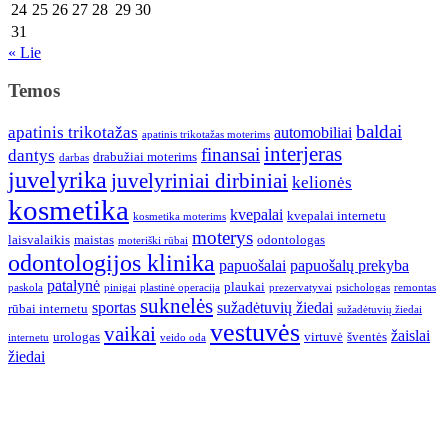
24
25
26
27
28
29
30
31
« Lie
Temos
baldai
apatinis trikotažas
automobiliai
apatinis trikotažas moterims
interjeras
finansai
dantys
drabužiai moterims
darbas
juvelyrika
juvelyriniai dirbiniai
kelionės
kosmetika
kvepalai
kvepalai internetu
kosmetika moterims
moterys
laisvalaikis
maistas
odontologas
moteriški rūbai
odontologijos klinika
papuošalai
papuošalų prekyba
patalynė
plaukai
paskola
pinigai
plastinė operacija
prezervatyvai
psichologas
remontas
suknelės
sportas
sužadėtuvių žiedai
rūbai internetu
sužadėtuvių žiedai
vestuvės
vaikai
žaislai
urologas
virtuvė
šventės
internetu
veido oda
žiedai