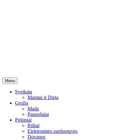
Skip
Menu
to
content
Sveikata
Maistas ir Dieta
Grožis
Mada
Papuošalai
Pirkiniai
Rūbai
Elektroninės parduotuvės
Dovanos