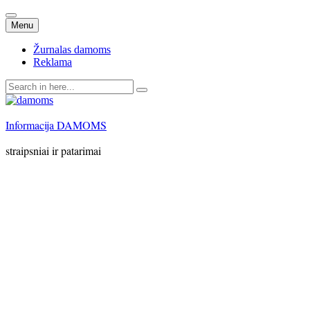
Skip
Menu
to
content
Žurnalas damoms
Reklama
Search
for:
Informacija DAMOMS
straipsniai ir patarimai