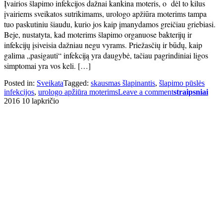
Įvairios šlapimo infekcijos dažnai kankina moteris, o dėl to kilus
įvairiems sveikatos sutrikimams, urologo apžiūra moterims tampa
tuo paskutiniu šiaudu, kurio jos kaip įmanydamos greičiau griebiasi.
Beje, nustatyta, kad moterims šlapimo organuose bakterijų ir
infekcijų įsiveisia dažniau negu vyrams. Priežasčių ir būdų, kaip
galima „pasigauti“ infekciją yra daugybė, tačiau pagrindiniai ligos
simptomai yra vos keli. […]
Posted in:
Sveikata
Tagged:
skausmas šlapinantis
,
šlapimo pūslės
infekcijos
,
urologo apžiūra moterims
Leave a comment
straipsniai
2016 10 lapkričio