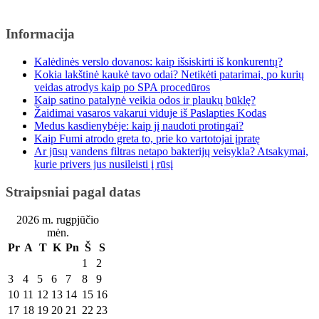
Informacija
Kalėdinės verslo dovanos: kaip išsiskirti iš konkurentų?
Kokia lakštinė kaukė tavo odai? Netikėti patarimai, po kurių
veidas atrodys kaip po SPA procedūros
Kaip satino patalynė veikia odos ir plaukų būklę?
Žaidimai vasaros vakarui viduje iš Paslapties Kodas
Medus kasdienybėje: kaip jį naudoti protingai?
Kaip Fumi atrodo greta to, prie ko vartotojai įpratę
Ar jūsų vandens filtras netapo bakterijų veisykla? Atsakymai,
kurie privers jus nusileisti į rūsį
Straipsniai pagal datas
2026 m. rugpjūčio
mėn.
Pr
A
T
K
Pn
Š
S
1
2
3
4
5
6
7
8
9
10
11
12
13
14
15
16
17
18
19
20
21
22
23