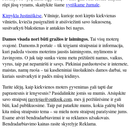
rūpi jūsų vyrams, skaitykite šiame
vyriškame žurnale
.
Kirpykla Justiniškėse
, Vilniuje, kurioje nori kirptis kiekvienas
vilnietis, kviečia pasigražinti ir atsišviežinti savo šukuoseną,
susitvarkyti blakstienas ir antakius bei nagus.
Damos visada nori būti gražios ir laimingos.
Tai visų moterų
svajonė. Damoms.lt portale – tik teigiami straipsniai ir informacija,
kuri padeda visoms moterims jaustis laimingoms, mylimoms ir
žavingoms. O juk taip sunku vienu metu prižiūrėti namus, vaikus,
vyrus, taip pat nepamiršti ir savęs. Pirkiniai parduotuvėse ir internete,
maistas, namų ruoša – tai kasdieniniai šiuolaikinės damos darbai, su
kuriais susitvarkyti ir padės mūsų leidinys.
Turite idėjų, kaip kiekvienos moters gyvenimas gali tapti dar
paprastesnis ir lengvesnis? Pasidalinkite jomis su mumis. Atsiųskite
savo straipsnį
rasytojas@outlook.com
, mes jį peržiūrėsime ir gali
būti, kad publikuosime. Taip pat patarkite mums, kokia galėtų būti
kita mūsų straipsnio tema – su mielu noru straipsnį parašysime jums.
Esame atviri bendradarbiavimui ir su reklamos užsakovais.
Bendradarbiavimo kainas rasite skyrelyje Reklama.