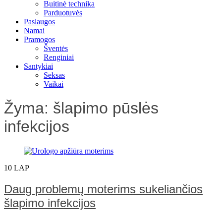
Buitinė technika
Parduotuvės
Paslaugos
Namai
Pramogos
Šventės
Renginiai
Santykiai
Seksas
Vaikai
Žyma:
šlapimo pūslės
infekcijos
10
LAP
Daug problemų moterims sukeliančios
šlapimo infekcijos