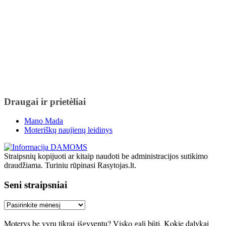
Draugai ir prietėliai
Mano Mada
Moteriškų naujienų leidinys
Straipsnių kopijuoti ar kitaip naudoti be administracijos sutikimo
draudžiama. Turiniu rūpinasi Rasytojas.lt.
Seni straipsniai
Seni
straipsniai
Moterys be vyrų tikrai išgyventų? Visko gali būti. Kokie dalykai